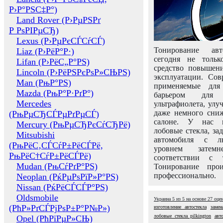
Р›Р°РЅС‡Р°)
Land Rover (Р›РµРЅРґ
Р РѕРІРµСЂ)
Lexus (Р›РµРєСЃСѓСЃ)
Тонирование авт
Liaz (Р›РёР°Р·)
сегодня не толь
Lifan (Р›РёС„Р°РЅ)
средство повышени
Lincoln (Р›РёРЅРєРѕР»СЊРЅ)
эксплуатации. Сов
Man (РњР°РЅ)
применяемые для
Mazda (РњР°Р·РґР°)
барьером для 
Mercedes
ультрафиолета, ул
даже немного сни
(РњРµСЂСЃРµРґРµСЃ)
салоне. У нас м
Mercury (РњРµСЂРєСѓСЂРё)
лобовые стекла, за
Mitsubishi
автомобиля с л
(РњРёС‚СЃСѓР±РёСЃРё,
уровнем затем
РњРёС†СѓР±РёСЃРё)
соответствии с 
Mudan (РњСѓРґР°РЅ)
Тонирование про
профессионально.
Neoplan (РќРµРѕРїР»Р°РЅ)
Nissan (РќРёСЃСЃР°РЅ)
Oldsmobile
Украина
5
из
5
на основе
27
оце
(РћР»РґСЃРјРѕР±Р°Р№Р»)
изготовление автостекла
замен
лобовые стекла pilkington
авт
Opel (РћРїРµР»СЊ)