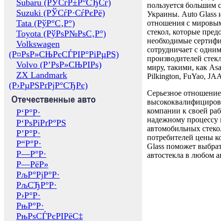
Subaru (РЎСѓР±Р°СЂСѓ)
пользуется большим 
Suzuki (РЎСѓР·СѓРєРё)
Украины. Auto Glass
Tata (РўР°С‚Р°)
отношения с мировы
стекол, которые пред
Toyota (РўРѕР№РѕС‚Р°)
необходимые сертиф
Volkswagen
сотрудничает с одни
(Р¤РѕР»СЊРєСЃРІР°РіРµРЅ)
производителей стекл
Volvo (Р’РѕР»СЊРІРѕ)
миру, такими, как Asa
ZX Landmark
Pilkington, FuYao, 
(Р›РµРЅРґРјР°СЂРє)
Серьезное отношение
Отечественные авто
высококвалифициров
компании к своей раб
Р‘Р°Р·
надежному процессу 
Р‘РѕРіРґР°РЅ
автомобильных стекол
Р’Р°Р·
потребителей цены к
Р“Р°Р·
Glass поможет выбрат
Р—Р°Р·
автостекла в любом а
Р—РёР»
РљР°РјР°Р·
РљСЂР°Р·
Р›Р°Р·
РњР°Р·
РњРѕСЃРєРІРёС‡