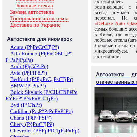
автомобилей.
Боковые стекла
возникающие с в
Замена автостекла
всегда поможет 
Тонирование автостекол
персонал. На ск
«DeLuxe Auto Glas
Доставка по Украине
самых больших ассо
в Киеве, где всег
Автостекла для иномарок
лобовые стекла (авт
Лобовые стекла на 
Acura (РђРєСѓСЂР°)
микроавтобусы, 
Alfa Romeo (РђР»СЊС„Р°
автомобили.
Р РѕРјРµРѕ)
Audi (РђСѓРґРё)
Avia (РђРІРёР°)
Автостекла 
Bedford (Р‘РµРґС„РѕСЂРґ)
отечественных 
BMW (Р‘РњР’)
Buick Skylark (Р‘СЊСЋРёРє
РЎРєР°Р№Р»Р°СЂРє)
Byd (Р‘СЋРґ)
Cadillac (РљР°РґРёР»Р°Рє)
Chana (Р§Р°РЅР°)
Chery (Р§РµСЂРё)
Chevrolet (РЁРµРІСЂРѕР»Рµ)