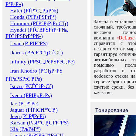
Р’РѕР»)
Hafei (РҐР°С„РµР№)
Honda (РҐРѕРЅРґР°)
Замена и установка
Hummer (РҐР°РјРјРµСЂ)
сложный, требующ
Hyndai (РҐСЋРЅРґР°Р№,
высокой точно
РҐСѓРЅРґР°Р№)
компании
«DeLuxe 
I-van (Р-РІР°РЅ)
справится с это
независимо от марк
Ikarus (РРєР°СЂСѓСЃ)
гарантируя отличны
автомобильных ст
Infinity (РРЅС„РёРЅРёС‚Рё)
помощью посл
Iran Khodro (РСЂР°РЅ
разработок в эт
лобового стекла н
РҐРѕРЅРґСЂРѕ)
сервисе будет прои
Isuzu (РСЃСѓР·Сѓ)
сжатые сроки, без
качестве.
Iveco (РРІРµРєРѕ)
Jac (Р–Р°Рє)
Тонирование
Jaguar (РЇРіСѓР°СЂ)
Jeep (Р”Р¶РёРї)
Karsan (РљР°СЂСЃР°РЅ)
Kia (РљРёР°)
Lancia (Р›Р°РЅС‡РёСЏ,