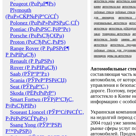
автостекла цены
автостекла кие
Peugeot (РџРµР¶Рѕ)
киеве
автостекла ваз
автостекла
Plymouth
лобовые стекла
лобовые стекла
(РџР»СЌР№РјР°СѓСЃ)
для иномарок
автостекла 
Polonez (РџРѕР»РѕРЅРµС‚СЃ)
оригинальные автостекла
авто
Pontiac (РџРѕРЅС‚РёР°Рє)
автостекла
автостекла pilkingto
заказ
тонировка автостекла
ав
Porsche (РџРѕСЂС€Рµ)
автостекла honda
замена авт
Proton (РџСЂРѕС‚РѕРЅ)
автостекла
автостекла продаж
Range Rover (Р РµРЅРґР¶
лобовые стекла для грузовик
Р РѕРІРµСЂ)
иномарок
цены на автостекла
Renault (Р РµРЅРѕ)
Rover (Р РѕРІРµСЂ)
Автомобильные сте
Saab (РЎР°Р°Р±)
составляющая часть 
Scania (РЎРєР°РЅРёСЏ)
автомобиля, от котор
управления и безопа
Seat (РЎРµР°С‚)
дороге. Поэтому, пере
Skoda (РЁРєРѕРґР°)
автостекло в Киеве н
Smart Fortwo (РЎРјР°СЂС‚
информацию с особо
Р¤РѕСЂРІРѕ)
Soueast Lioncel (РЎР°СѓРёСЃС‚
Украинская компания 
на недолгий период с
Р›РёРѕРЅСЃРµР»)
2004 года) уже заним
Ssang Yong (РЎР°РЅРі
рынке сферы услуг п
Р™РѕРЅРі)
автомобилей. Проду