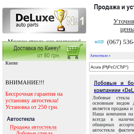
Продажа и у
Уточня
цены
(067) 536
Меняем стекла, как лампочки!
Автостекло »
Заказать установку автостекла в
Киеве
ВНИМАНИЕ!!!
Лобовые и бо
компаниии «DeL
Бессрочная гарантия на
Лобовые стекла
установку автостекла!
основным видом д
Установка от 250 грн.
является продажа и 
Наша компания на 
Автостекла
всегда в налич
обширных ассорт
Продажа автостекла
автостекла факти
Лобовые стекла