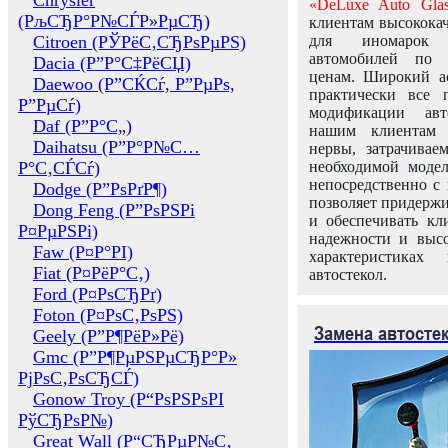
Chrysler
«DeLuxe Auto Glas
(РљСЂР°Р№СЃР»РµСЂ)
клиентам высококач
Citroen (РЎРёС‚СЂРѕРµРЅ)
для иномарок 
автомобилей по
Dacia (Р”Р°С‡РёСЏ)
ценам. Широкий ас
Daewoo (Р”СЌСѓ, Р”РµРѕ,
практически все 
Р”РµСѓ)
модификации авт
Daf (Р”Р°С„)
нашим клиентам 
Daihatsu (Р”Р°Р№С…
нервы, затрачивае
Р°С‚СЃСѓ)
необходимой моде
непосредственно с 
Dodge (Р”РѕРґР¶)
позволяет придержи
Dong Feng (Р”РѕРЅРі
и обеспечивать кл
Р¤РµРЅРі)
надежности и высо
Faw (Р¤Р°РІ)
характеристиках
Fiat (Р¤РёР°С‚)
автостекол.
Ford (Р¤РѕСЂРґ)
Foton (Р¤РѕС‚РѕРЅ)
Замена автосте
Geely (Р”Р¶РёР»Рё)
Gmc (Р”Р¶РµРЅРµСЂР°Р»
РјРѕС‚РѕСЂСЃ)
Gonow Troy (Р“РѕРЅРѕРІ
РўСЂРѕР№)
Great Wall (Р“СЂРµР№С‚