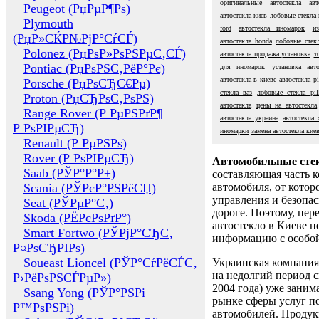
оригинальные автостекла
ав
Peugeot (РџРµР¶Рѕ)
автостекла киев
лобовые стекла 
Plymouth
ford
автостекла иномарок
и
(РџР»СЌР№РјР°СѓСЃ)
автостекла honda
лобовые стек
Polonez (РџРѕР»РѕРЅРµС‚СЃ)
автостекла продажа установка
т
Pontiac (РџРѕРЅС‚РёР°Рє)
для иномарок
установка авто
автостекла в киеве
автостекла pi
Porsche (РџРѕСЂС€Рµ)
стекла ваз
лобовые стекла pil
Proton (РџСЂРѕС‚РѕРЅ)
автостекла
цены на автостекла
Range Rover (Р РµРЅРґР¶
автостекла украина
автостекла 
Р РѕРІРµСЂ)
иномарки
замена автостекла кие
Renault (Р РµРЅРѕ)
Rover (Р РѕРІРµСЂ)
Автомобильные сте
Saab (РЎР°Р°Р±)
составляющая часть 
Scania (РЎРєР°РЅРёСЏ)
автомобиля, от котор
управления и безопа
Seat (РЎРµР°С‚)
дороге. Поэтому, пере
Skoda (РЁРєРѕРґР°)
автостекло в Киеве н
Smart Fortwo (РЎРјР°СЂС‚
информацию с особо
Р¤РѕСЂРІРѕ)
Soueast Lioncel (РЎР°СѓРёСЃС‚
Украинская компания 
на недолгий период с
Р›РёРѕРЅСЃРµР»)
2004 года) уже заним
Ssang Yong (РЎР°РЅРі
рынке сферы услуг п
Р™РѕРЅРі)
автомобилей. Проду