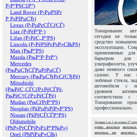
Р›Р°РЅС‡Р°)
Land Rover (Р›РµРЅРґ
Р РѕРІРµСЂ)
Lexus (Р›РµРєСЃСѓСЃ)
Тонирование авт
Liaz (Р›РёР°Р·)
сегодня не толь
Lifan (Р›РёС„Р°РЅ)
средство повышени
Lincoln (Р›РёРЅРєРѕР»СЊРЅ)
эксплуатации. Сов
Man (РњР°РЅ)
применяемые для
Mazda (РњР°Р·РґР°)
барьером для 
Mercedes
ультрафиолета, ул
даже немного сни
(РњРµСЂСЃРµРґРµСЃ)
салоне. У нас м
Mercury (РњРµСЂРєСѓСЂРё)
лобовые стекла, за
Mitsubishi
автомобиля с л
(РњРёС‚СЃСѓР±РёСЃРё,
уровнем затем
РњРёС†СѓР±РёСЃРё)
соответствии с 
Mudan (РњСѓРґР°РЅ)
Тонирование про
профессионально.
Neoplan (РќРµРѕРїР»Р°РЅ)
Nissan (РќРёСЃСЃР°РЅ)
Oldsmobile
Украина
5
из
5
на основе
27
оце
(РћР»РґСЃРјРѕР±Р°Р№Р»)
купить автостекла
автостекл
автостекла ваз
автостекла
Opel (РћРїРµР»СЊ)