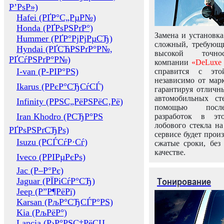
Р’РѕР»)
Hafei (РҐР°С„РµР№)
Honda (РҐРѕРЅРґР°)
Замена и установка
Hummer (РҐР°РјРјРµСЂ)
сложный, требующ
Hyndai (РҐСЋРЅРґР°Р№,
высокой точно
РҐСѓРЅРґР°Р№)
компании
«DeLuxe 
I-van (Р-РІР°РЅ)
справится с это
независимо от марк
Ikarus (РРєР°СЂСѓСЃ)
гарантируя отличны
автомобильных ст
Infinity (РРЅС„РёРЅРёС‚Рё)
помощью посл
Iran Khodro (РСЂР°РЅ
разработок в эт
лобового стекла н
РҐРѕРЅРґСЂРѕ)
сервисе будет прои
Isuzu (РСЃСѓР·Сѓ)
сжатые сроки, без
качестве.
Iveco (РРІРµРєРѕ)
Jac (Р–Р°Рє)
Тонирование
Jaguar (РЇРіСѓР°СЂ)
Jeep (Р”Р¶РёРї)
Karsan (РљР°СЂСЃР°РЅ)
Kia (РљРёР°)
Lancia (Р›Р°РЅС‡РёСЏ,