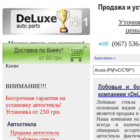
Продажа и у
Уточня
цены
(067) 536
Меняем стекла, как лампочки!
Автостекло »
Заказать установку автостекла в
Киеве
ВНИМАНИЕ!!!
Лобовые и бо
компаниии «DeL
Бессрочная гарантия на
Лобовые стекла
установку автостекла!
основным видом д
Установка от 250 грн.
является продажа и 
Наша компания на 
Автостекла
всегда в налич
обширных ассорт
Продажа автостекла
автостекла факти
Лобовые стекла