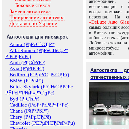
автомобилей.
Боковые стекла
возникающие с в
Замена автостекла
всегда поможет 
Тонирование автостекол
персонал. На ск
«DeLuxe Auto Glas
Доставка по Украине
самых больших ассо
в Киеве, где всег
Автостекла для иномарок
лобовые стекла (авт
Лобовые стекла на 
Acura (РђРєСѓСЂР°)
микроавтобусы, 
Alfa Romeo (РђР»СЊС„Р°
автомобили.
Р РѕРјРµРѕ)
Audi (РђСѓРґРё)
Avia (РђРІРёР°)
Автостекла 
Bedford (Р‘РµРґС„РѕСЂРґ)
отечественных 
BMW (Р‘РњР’)
Buick Skylark (Р‘СЊСЋРёРє
РЎРєР°Р№Р»Р°СЂРє)
Byd (Р‘СЋРґ)
Cadillac (РљР°РґРёР»Р°Рє)
Chana (Р§Р°РЅР°)
Chery (Р§РµСЂРё)
Chevrolet (РЁРµРІСЂРѕР»Рµ)