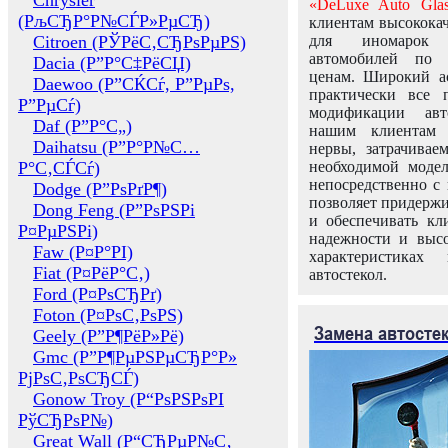
Chrysler
«DeLuxe Auto Glas
(РљСЂР°Р№СЃР»РµСЂ)
клиентам высококач
Citroen (РЎРёС‚СЂРѕРµРЅ)
для иномарок 
автомобилей по
Dacia (Р”Р°С‡РёСЏ)
ценам. Широкий ас
Daewoo (Р”СЌСѓ, Р”РµРѕ,
практически все 
Р”РµСѓ)
модификации авт
Daf (Р”Р°С„)
нашим клиентам 
Daihatsu (Р”Р°Р№С…
нервы, затрачивае
Р°С‚СЃСѓ)
необходимой моде
непосредственно с 
Dodge (Р”РѕРґР¶)
позволяет придержи
Dong Feng (Р”РѕРЅРі
и обеспечивать кл
Р¤РµРЅРі)
надежности и высо
Faw (Р¤Р°РІ)
характеристиках
Fiat (Р¤РёР°С‚)
автостекол.
Ford (Р¤РѕСЂРґ)
Foton (Р¤РѕС‚РѕРЅ)
Замена автосте
Geely (Р”Р¶РёР»Рё)
Gmc (Р”Р¶РµРЅРµСЂР°Р»
РјРѕС‚РѕСЂСЃ)
Gonow Troy (Р“РѕРЅРѕРІ
РўСЂРѕР№)
Great Wall (Р“СЂРµР№С‚