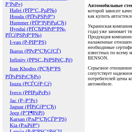
Р’РѕР»)
Автомобильные сте
Hafei (РҐР°С„РµР№)
которой зависит каче
Honda (РҐРѕРЅРґР°)
как купить автостек
Hummer (РҐР°РјРјРµСЂ)
Украинская компания 
Hyndai (РҐСЋРЅРґР°Р№,
года) уже занимает т
РҐСѓРЅРґР°Р№)
Продукция компании 
I-van (Р-РІР°РЅ)
налаженные отношени
необходимые сертифи
Ikarus (РРєР°СЂСѓСЃ)
известных по всему ми
BENSON.
Infinity (РРЅС„РёРЅРёС‚Рё)
Серьезное отношение
Iran Khodro (РСЂР°РЅ
сопутствует надежном
РҐРѕРЅРґСЂРѕ)
потребителей цены ко
Isuzu (РСЃСѓР·Сѓ)
автомобиле.
Iveco (РРІРµРєРѕ)
Jac (Р–Р°Рє)
Jaguar (РЇРіСѓР°СЂ)
Jeep (Р”Р¶РёРї)
Karsan (РљР°СЂСЃР°РЅ)
Kia (РљРёР°)
Lancia (Р›Р°РЅС‡РёСЏ,