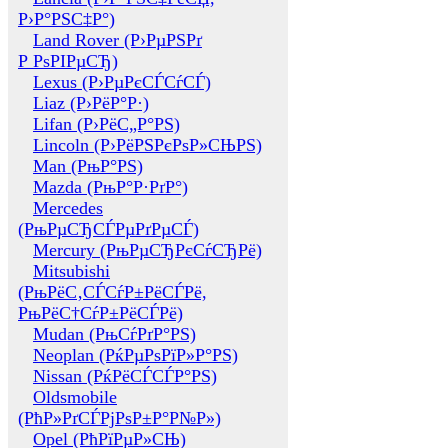
Р›Р°РЅС‡Р°)
Land Rover (Р›РµРЅРґ
Р РѕРІРµСЂ)
Lexus (Р›РµРєСЃСѓСЃ)
Liaz (Р›РёР°Р·)
Lifan (Р›РёС„Р°РЅ)
Lincoln (Р›РёРЅРєРѕР»СЊРЅ)
Man (РњР°РЅ)
Mazda (РњР°Р·РґР°)
Mercedes
(РњРµСЂСЃРµРґРµСЃ)
Mercury (РњРµСЂРєСѓСЂРё)
Mitsubishi
(РњРёС‚СЃСѓР±РёСЃРё,
РњРёС†СѓР±РёСЃРё)
Mudan (РњСѓРґР°РЅ)
Neoplan (РќРµРѕРїР»Р°РЅ)
Nissan (РќРёСЃСЃР°РЅ)
Oldsmobile
(РћР»РґСЃРјРѕР±Р°Р№Р»)
Opel (РћРїРµР»СЊ)