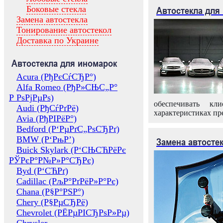
Боковые стекла
Автостекла для
Замена автостекла
Тонирование автостекол
Доставка по Украине
Автостекла для иномарок
Acura (РђРєСѓСЂР°)
Alfa Romeo (РђР»СЊС„Р°
Р РѕРјРµРѕ)
обеспечивать кл
Audi (РђСѓРґРё)
характеристиках пр
Avia (РђРІРёР°)
Bedford (Р‘РµРґС„РѕСЂРґ)
BMW (Р‘РњР’)
Замена автосте
Buick Skylark (Р‘СЊСЋРёРє
РЎРєР°Р№Р»Р°СЂРє)
Byd (Р‘СЋРґ)
Cadillac (РљР°РґРёР»Р°Рє)
Chana (Р§Р°РЅР°)
Chery (Р§РµСЂРё)
Chevrolet (РЁРµРІСЂРѕР»Рµ)