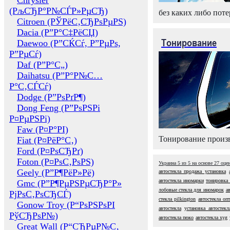
Chrysler
(РљСЂР°Р№СЃР»РµСЂ)
без каких либо поте
Citroen (РЎРёС‚СЂРѕРµРЅ)
Dacia (Р”Р°С‡РёСЏ)
Тонирование
Daewoo (Р”СЌСѓ, Р”РµРѕ,
Р”РµСѓ)
Daf (Р”Р°С„)
Daihatsu (Р”Р°Р№С…
Р°С‚СЃСѓ)
Dodge (Р”РѕРґР¶)
Dong Feng (Р”РѕРЅРі
Р¤РµРЅРі)
Faw (Р¤Р°РІ)
Тонирование произв
Fiat (Р¤РёР°С‚)
Ford (Р¤РѕСЂРґ)
Foton (Р¤РѕС‚РѕРЅ)
Украина
5
из
5
на основе
27
оце
Geely (Р”Р¶РёР»Рё)
автостекла продажа установка
автостекла иномарки
тонировка 
Gmc (Р”Р¶РµРЅРµСЂР°Р»
лобовые стекла для иномарок
а
РјРѕС‚РѕСЂСЃ)
стекла pilkington
автостекла оп
Gonow Troy (Р“РѕРЅРѕРІ
автостекла
установка автостекл
РўСЂРѕР№)
автостекла пежо
автостекла xyg
Great Wall (Р“СЂРµР№С‚