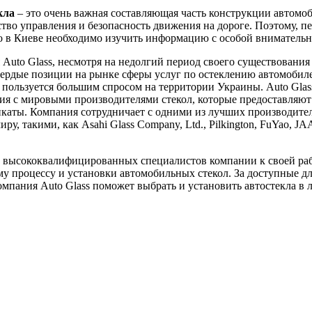
кла
– это очень важная составляющая часть конструкции автомоб
ство управления и безопасность движения на дороге. Поэтому, пе
ло в Киеве необходимо изучить информацию с особой вниматель
Auto Glass, несмотря на недолгий период своего существования 
вердые позиции на рынке сферы услуг по остеклению автомобил
пользуется большим спросом на территории Украины. Auto Glas
я с мировыми производителями стекол, которые предоставляют
каты. Компания сотрудничает с одними из лучших производител
ру, такими, как Asahi Glass Company, Ltd., Pilkington, FuYao, J
 высококвалифицированных специалистов компании к своей ра
у процессу и установки автомобильных стекол. За доступные д
мпания Auto Glass поможет выбрать и установить автостекла в