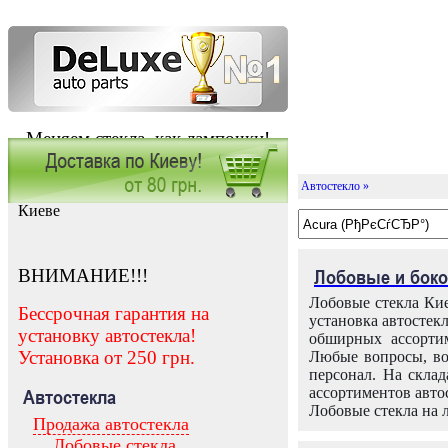
Меняем стекла, как лампочки!
Автостекло »
Заказать установку автостекла в
Киеве
ВНИМАНИЕ!!!
Лобовые и боко
Лобовые стекла Кие
Бессрочная гарантия на
установка автостек
установку автостекла!
обширных ассортим
Установка от 250 грн.
Любые вопросы, во
персонал. На скла
ассортиментов автос
Автостекла
Лобовые стекла на 
Продажа автостекла
Лобовые стекла