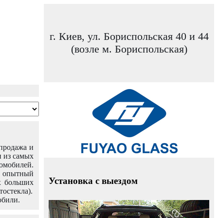
г. Киев, ул. Бориспольская 40 и 44
(возле м. Бориспольская)
 продажа и
н из самых
омобилей.
ш опытный
Установка с выездом
х больших
тостекла).
обили.