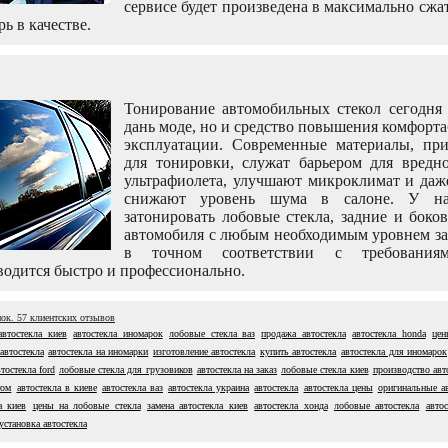
сервисе будет произведена в максимально сжа
рь в качестве.
Тонирование автомобильных стекол сегодня 
дань моде, но и средство повышения комфорт
эксплуатации. Современные материалы, пр
для тонировки, служат барьером для вредно
ультрафиолета, улучшают микроклимат и даж
снижают уровень шума в салоне. У н
затонировать лобовые стекла, задние и боко
автомобиля с любым необходимым уровнем за
в точном соответствии с требовани
одится быстро и профессионально.
нок.
57
клиентских отзывов
автостекла киев
автостекла иномарок
лобовые стекла ваз
продажа автостекла
автостекла honda
цен
автостекла
автостекла на иномарки
изготовление автостекла
купить автостекла
автостекла для иномарок
втостекла ford
лобовые стекла для грузовиков
автостекла на заказ
лобовые стекла киев
производство авт
том
автостекла в киеве
автостекла ваз
автостекла украина
автостекла
автостекла цены
оригинальные ав
а киев
цены на лобовые стекла
замена автостекла киев
автостекла хонда
лобовые автостекла
автос
установка автостекла