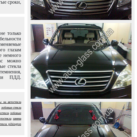
тые сроки,
не только
абельности
именяемые
го глазам
е немного
ас можно
вые стекла
темнения,
ями ПДД.
ы на автостекла
лобовые стекла
остекла
лобовые
тостекла
замена
текла pilkington