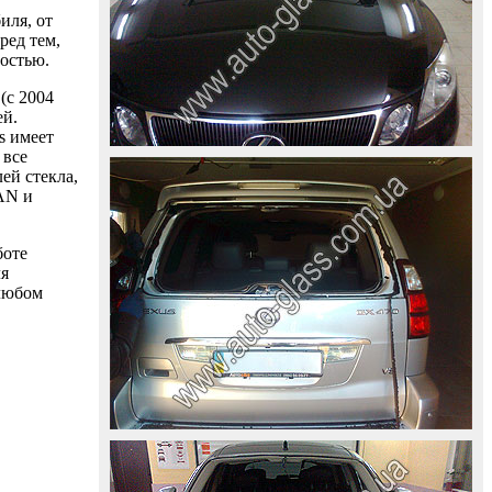
иля, от
ред тем,
ностью.
(с 2004
ей.
s имеет
 все
ей стекла,
AAN и
боте
ля
 любом