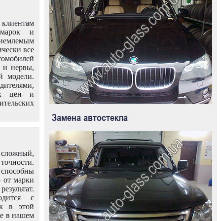
клиентам
омарок и
иемлемым
ически все
омобилей
 и нервы,
й модели.
дителями,
ых цен и
тельских
Замена автостекла
 сложный,
очности.
способны
о от марки
езультат.
одится с
к в этой
ле в нашем