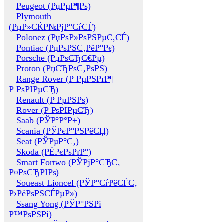
Peugeot (РџРµР¶Рѕ)
Plymouth
(РџР»СЌР№РјР°СѓСЃ)
Polonez (РџРѕР»РѕРЅРµС‚СЃ)
Pontiac (РџРѕРЅС‚РёР°Рє)
Porsche (РџРѕСЂС€Рµ)
Proton (РџСЂРѕС‚РѕРЅ)
Range Rover (Р РµРЅРґР¶
Р РѕРІРµСЂ)
Renault (Р РµРЅРѕ)
Rover (Р РѕРІРµСЂ)
Saab (РЎР°Р°Р±)
Scania (РЎРєР°РЅРёСЏ)
Seat (РЎРµР°С‚)
Skoda (РЁРєРѕРґР°)
Smart Fortwo (РЎРјР°СЂС‚
Р¤РѕСЂРІРѕ)
Soueast Lioncel (РЎР°СѓРёСЃС‚
Р›РёРѕРЅСЃРµР»)
Ssang Yong (РЎР°РЅРі
Р™РѕРЅРі)