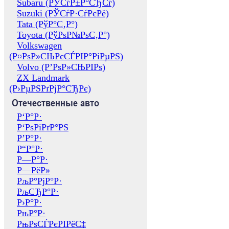
Subaru (РЎСѓР±Р°СЂСѓ)
Suzuki (РЎСѓР·СѓРєРё)
Tata (РўР°С‚Р°)
Toyota (РўРѕР№РѕС‚Р°)
Volkswagen
(Р¤РѕР»СЊРєСЃРІР°РіРµРЅ)
Volvo (Р’РѕР»СЊРІРѕ)
ZX Landmark
(Р›РµРЅРґРјР°СЂРє)
Отечественные авто
Р‘Р°Р·
Р‘РѕРіРґР°РЅ
Р’Р°Р·
Р“Р°Р·
Р—Р°Р·
Р—РёР»
РљР°РјР°Р·
РљСЂР°Р·
Р›Р°Р·
РњР°Р·
РњРѕСЃРєРІРёС‡