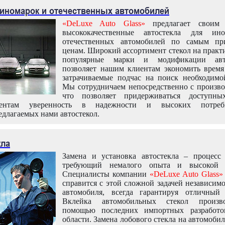
 иномарок и отечественных автомобилей
«DeLuxe Auto Glass»
предлагает своим 
высококачественные автостекла для ин
отечественных автомобилей по самым пр
ценам. Широкий ассортимент стекол на практ
популярные марки и модификации авт
позволяет нашим клиентам экономить время
затрачиваемые подчас на поиск необходимо
Мы сотрудничаем непосредственно с произво
что позволяет придерживаться доступн
иентам уверенность в надежности и высоких потреби
едлагаемых нами автостекол.
кла
Замена и установка автостекла – процесс
требующий немалого опыта и высокой т
Специалисты компании
«DeLuxe Auto Glass»
справится с этой сложной задачей независим
автомобиля, всегда гарантируя отличный р
Вклейка автомобильных стекол произв
помощью последних импортных разработо
области. Замена лобового стекла на автомоби