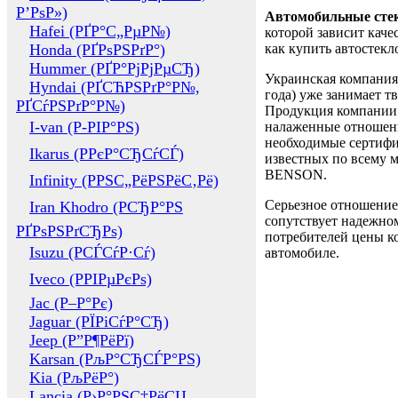
Р’РѕР»)
Автомобильные сте
Hafei (РҐР°С„РµР№)
которой зависит каче
Honda (РҐРѕРЅРґР°)
как купить автостек
Hummer (РҐР°РјРјРµСЂ)
Украинская компания 
Hyndai (РҐСЋРЅРґР°Р№,
года) уже занимает т
РҐСѓРЅРґР°Р№)
Продукция компании 
I-van (Р-РІР°РЅ)
налаженные отношени
необходимые сертифи
Ikarus (РРєР°СЂСѓСЃ)
известных по всему ми
BENSON.
Infinity (РРЅС„РёРЅРёС‚Рё)
Серьезное отношение
Iran Khodro (РСЂР°РЅ
сопутствует надежном
РҐРѕРЅРґСЂРѕ)
потребителей цены ко
Isuzu (РСЃСѓР·Сѓ)
автомобиле.
Iveco (РРІРµРєРѕ)
Jac (Р–Р°Рє)
Jaguar (РЇРіСѓР°СЂ)
Jeep (Р”Р¶РёРї)
Karsan (РљР°СЂСЃР°РЅ)
Kia (РљРёР°)
Lancia (Р›Р°РЅС‡РёСЏ,