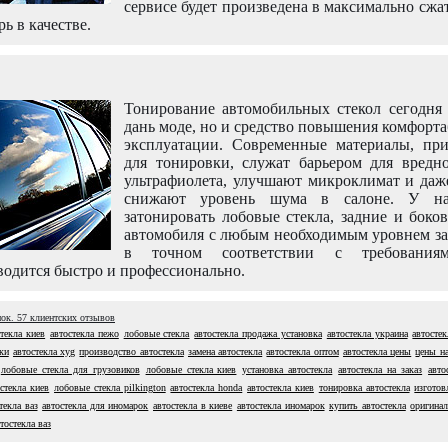
сервисе будет произведена в максимально сжа
рь в качестве.
Тонирование автомобильных стекол сегодня 
дань моде, но и средство повышения комфорт
эксплуатации. Современные материалы, пр
для тонировки, служат барьером для вредно
ультрафиолета, улучшают микроклимат и даж
снижают уровень шума в салоне. У н
затонировать лобовые стекла, задние и боко
автомобиля с любым необходимым уровнем за
в точном соответствии с требовани
одится быстро и профессионально.
нок.
57
клиентских отзывов
стекла киев
автостекла пежо
лобовые стекла
автостекла продажа установка
автостекла украина
автостек
ки
автостекла xyg
производство автостекла
замена автостекла
автостекла оптом
автостекла цены
цены на
лобовые стекла для грузовиков
лобовые стекла киев
установка автостекла
автостекла на заказ
авто
остекла киев
лобовые стекла pilkington
автостекла honda
автостекла киев
тонировка автостекла
изготов
текла ваз
автостекла для иномарок
автостекла в киеве
автостекла иномарок
купить автостекла
оригинал
тостекла ваз