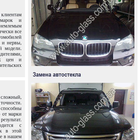
клиентам
омарок и
иемлемым
ически все
омобилей
 и нервы,
й модели.
дителями,
ых цен и
тельских
Замена автостекла
 сложный,
очности.
способны
о от марки
езультат.
одится с
к в этой
ле в нашем