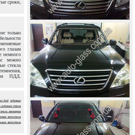
тые сроки,
не только
абельности
именяемые
го глазам
е немного
ас можно
вые стекла
темнения,
ями ПДД.
ла ford
лобовые
 лобовые стекла
стекла иномарки
ление автостекла
ьные автостекла