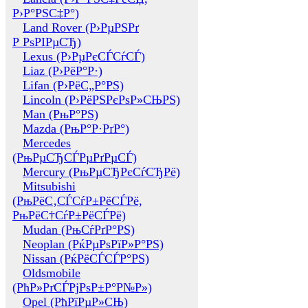
Р›Р°РЅС‡Р°)
Land Rover (Р›РµРЅРґ
Р РѕРІРµСЂ)
Lexus (Р›РµРєСЃСѓСЃ)
Liaz (Р›РёР°Р·)
Lifan (Р›РёС„Р°РЅ)
Lincoln (Р›РёРЅРєРѕР»СЊРЅ)
Man (РњР°РЅ)
Mazda (РњР°Р·РґР°)
Mercedes
(РњРµСЂСЃРµРґРµСЃ)
Mercury (РњРµСЂРєСѓСЂРё)
Mitsubishi
(РњРёС‚СЃСѓР±РёСЃРё,
РњРёС†СѓР±РёСЃРё)
Mudan (РњСѓРґР°РЅ)
Neoplan (РќРµРѕРїР»Р°РЅ)
Nissan (РќРёСЃСЃР°РЅ)
Oldsmobile
(РћР»РґСЃРјРѕР±Р°Р№Р»)
Opel (РћРїРµР»СЊ)