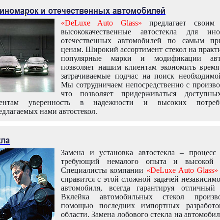
 иномарок и отечественных автомобилей
«DeLuxe Auto Glass»
предлагает своим 
высококачественные автостекла для ин
отечественных автомобилей по самым пр
ценам. Широкий ассортимент стекол на практ
популярные марки и модификации авт
позволяет нашим клиентам экономить время
затрачиваемые подчас на поиск необходимо
Мы сотрудничаем непосредственно с произво
что позволяет придерживаться доступн
иентам уверенность в надежности и высоких потреби
едлагаемых нами автостекол.
кла
Замена и установка автостекла – процесс
требующий немалого опыта и высокой т
Специалисты компании
«DeLuxe Auto Glass»
справится с этой сложной задачей независим
автомобиля, всегда гарантируя отличный р
Вклейка автомобильных стекол произв
помощью последних импортных разработо
области. Замена лобового стекла на автомоби