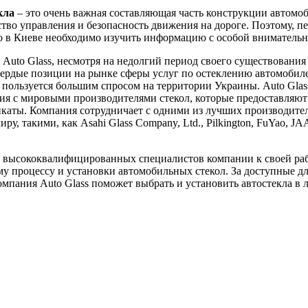
кла
– это очень важная составляющая часть конструкции автомоб
ство управления и безопасность движения на дороге. Поэтому, пе
ло в Киеве необходимо изучить информацию с особой вниматель
Auto Glass, несмотря на недолгий период своего существования 
вердые позиции на рынке сферы услуг по остеклению автомобил
пользуется большим спросом на территории Украины. Auto Glas
я с мировыми производителями стекол, которые предоставляют
каты. Компания сотрудничает с одними из лучших производител
ру, такими, как Asahi Glass Company, Ltd., Pilkington, FuYao, J
 высококвалифицированных специалистов компании к своей ра
у процессу и установки автомобильных стекол. За доступные д
мпания Auto Glass поможет выбрать и установить автостекла в