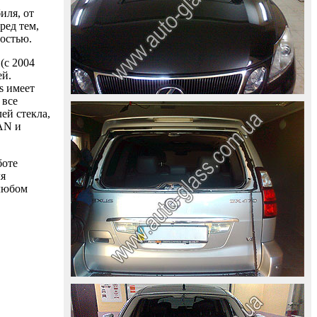
иля, от
ред тем,
ностью.
(с 2004
ей.
s имеет
 все
ей стекла,
AAN и
боте
ля
 любом