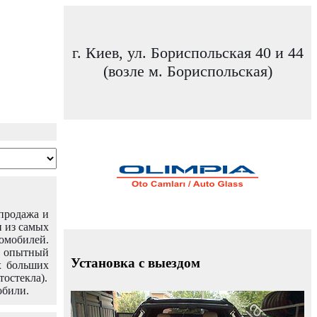
г. Киев, ул. Бориспольская 40 и 44
(возле м. Бориспольская)
 продажа и
н из самых
омобилей.
ш опытный
Установка с выездом
х больших
тостекла).
обили.