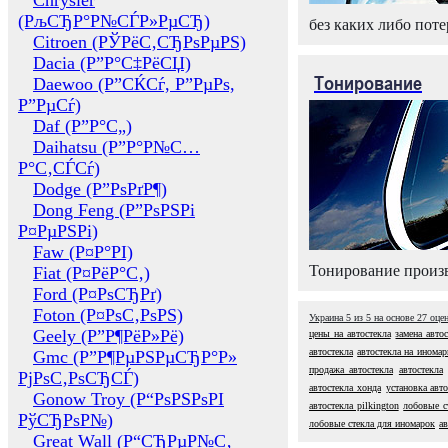
Chrysler
(РљСЂР°Р№СЃР»РµСЂ)
без каких либо поте
Citroen (РЎРёС‚СЂРѕРµРЅ)
Dacia (Р”Р°С‡РёСЏ)
Тонирование
Daewoo (Р”СЌСѓ, Р”РµРѕ,
Р”РµСѓ)
Daf (Р”Р°С„)
Daihatsu (Р”Р°Р№С…
Р°С‚СЃСѓ)
Dodge (Р”РѕРґР¶)
Dong Feng (Р”РѕРЅРі
Р¤РµРЅРі)
Faw (Р¤Р°РІ)
Тонирование произв
Fiat (Р¤РёР°С‚)
Ford (Р¤РѕСЂРґ)
Foton (Р¤РѕС‚РѕРЅ)
Украина
5
из
5
на основе
27
оце
Geely (Р”Р¶РёР»Рё)
цены на автостекла
замена авто
автостекла
автостекла на иномар
Gmc (Р”Р¶РµРЅРµСЂР°Р»
продажа автостекла
автостекла
РјРѕС‚РѕСЂСЃ)
автостекла хонда
установка авт
Gonow Troy (Р“РѕРЅРѕРІ
автостекла pilkington
лобовые с
РўСЂРѕР№)
лобовые стекла для иномарок
ав
Great Wall (Р“СЂРµР№С‚