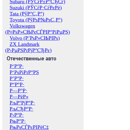
Subaru (РЎСѓР±Р°СЂСѓ)
Suzuki (РЎСѓР·СѓРєРё)
Tata (РўР°С‚Р°)
Toyota (РўРѕР№РѕС‚Р°)
Volkswagen
(Р¤РѕР»СЊРєСЃРІР°РіРµРЅ)
Volvo (Р’РѕР»СЊРІРѕ)
ZX Landmark
(Р›РµРЅРґРјР°СЂРє)
Отечественные авто
Р‘Р°Р·
Р‘РѕРіРґР°РЅ
Р’Р°Р·
Р“Р°Р·
Р—Р°Р·
Р—РёР»
РљР°РјР°Р·
РљСЂР°Р·
Р›Р°Р·
РњР°Р·
РњРѕСЃРєРІРёС‡