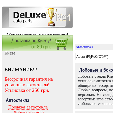
Меняем стекла, как лампочки!
Автостекло »
Заказать установку автостекла в
Киеве
ВНИМАНИЕ!!!
Лобовые и боко
Лобовые стекла Кие
Бессрочная гарантия на
установка автостек
установку автостекла!
обширных ассортим
Установка от 250 грн.
Любые вопросы, во
персонал. На скла
ассортиментов автос
Автостекла
Лобовые стекла на 
Продажа автостекла
Лобовые стекла