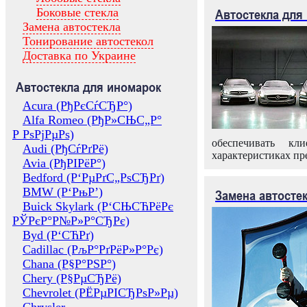
Боковые стекла
Автостекла для
Замена автостекла
Тонирование автостекол
Доставка по Украине
Автостекла для иномарок
Acura (РђРєСѓСЂР°)
Alfa Romeo (РђР»СЊС„Р°
Р РѕРјРµРѕ)
обеспечивать кл
Audi (РђСѓРґРё)
характеристиках пр
Avia (РђРІРёР°)
Bedford (Р‘РµРґС„РѕСЂРґ)
BMW (Р‘РњР’)
Замена автосте
Buick Skylark (Р‘СЊСЋРёРє
РЎРєР°Р№Р»Р°СЂРє)
Byd (Р‘СЋРґ)
Cadillac (РљР°РґРёР»Р°Рє)
Chana (Р§Р°РЅР°)
Chery (Р§РµСЂРё)
Chevrolet (РЁРµРІСЂРѕР»Рµ)