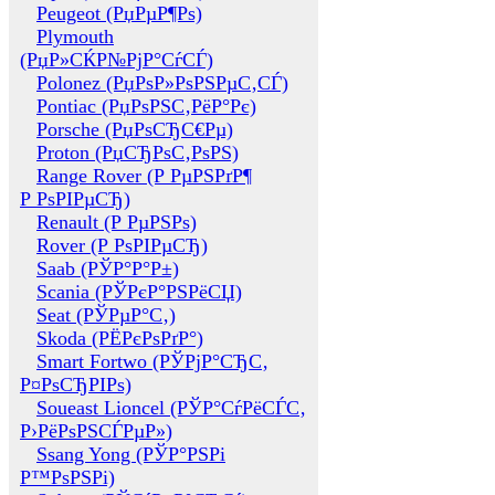
Peugeot (РџРµР¶Рѕ)
Plymouth
(РџР»СЌР№РјР°СѓСЃ)
Polonez (РџРѕР»РѕРЅРµС‚СЃ)
Pontiac (РџРѕРЅС‚РёР°Рє)
Porsche (РџРѕСЂС€Рµ)
Proton (РџСЂРѕС‚РѕРЅ)
Range Rover (Р РµРЅРґР¶
Р РѕРІРµСЂ)
Renault (Р РµРЅРѕ)
Rover (Р РѕРІРµСЂ)
Saab (РЎР°Р°Р±)
Scania (РЎРєР°РЅРёСЏ)
Seat (РЎРµР°С‚)
Skoda (РЁРєРѕРґР°)
Smart Fortwo (РЎРјР°СЂС‚
Р¤РѕСЂРІРѕ)
Soueast Lioncel (РЎР°СѓРёСЃС‚
Р›РёРѕРЅСЃРµР»)
Ssang Yong (РЎР°РЅРі
Р™РѕРЅРі)