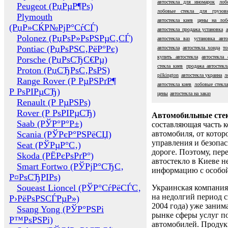
автостекла для иномарок
лоб
Peugeot (РџРµР¶Рѕ)
лобовые стекла для грузови
Plymouth
автостекла киев
цены на лоб
(РџР»СЌР№РјР°СѓСЃ)
автостекла продажа установка
Polonez (РџРѕР»РѕРЅРµС‚СЃ)
автостекла ваз
установка авто
Pontiac (РџРѕРЅС‚РёР°Рє)
автостекла
автостекла хонда
то
купить автостекла
автостекла
Porsche (РџРѕСЂС€Рµ)
стекла киев
продажа автостекл
Proton (РџСЂРѕС‚РѕРЅ)
pilkington
автостекла украина
л
Range Rover (Р РµРЅРґР¶
автостекла киев
лобовые стекла
Р РѕРІРµСЂ)
цены
автостекла на заказ
Renault (Р РµРЅРѕ)
Rover (Р РѕРІРµСЂ)
Автомобильные сте
Saab (РЎР°Р°Р±)
составляющая часть 
Scania (РЎРєР°РЅРёСЏ)
автомобиля, от котор
управления и безопа
Seat (РЎРµР°С‚)
дороге. Поэтому, пере
Skoda (РЁРєРѕРґР°)
автостекло в Киеве н
Smart Fortwo (РЎРјР°СЂС‚
информацию с особо
Р¤РѕСЂРІРѕ)
Soueast Lioncel (РЎР°СѓРёСЃС‚
Украинская компания 
на недолгий период с
Р›РёРѕРЅСЃРµР»)
2004 года) уже заним
Ssang Yong (РЎР°РЅРі
рынке сферы услуг п
Р™РѕРЅРі)
автомобилей. Проду