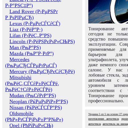
Р›Р°РЅС‡Р°)
Land Rover (Р›РµРЅРґ
Р РѕРІРµСЂ)
Lexus (Р›РµРєСЃСѓСЃ)
Тонирование авт
Liaz (Р›РёР°Р·)
сегодня не толь
Lifan (Р›РёС„Р°РЅ)
средство повышени
Lincoln (Р›РёРЅРєРѕР»СЊРЅ)
эксплуатации. Сов
Man (РњР°РЅ)
применяемые для
Mazda (РњР°Р·РґР°)
барьером для 
Mercedes
ультрафиолета, ул
даже немного сни
(РњРµСЂСЃРµРґРµСЃ)
салоне. У нас м
Mercury (РњРµСЂРєСѓСЂРё)
лобовые стекла, за
Mitsubishi
автомобиля с л
(РњРёС‚СЃСѓР±РёСЃРё,
уровнем затем
РњРёС†СѓР±РёСЃРё)
соответствии с 
Mudan (РњСѓРґР°РЅ)
Тонирование про
профессионально.
Neoplan (РќРµРѕРїР»Р°РЅ)
Nissan (РќРёСЃСЃР°РЅ)
Oldsmobile
Украина
5
из
5
на основе
27
оце
(РћР»РґСЃРјРѕР±Р°Р№Р»)
изготовление автостекла
прои
автостекла
автостекла на инома
Opel (РћРїРµР»СЊ)