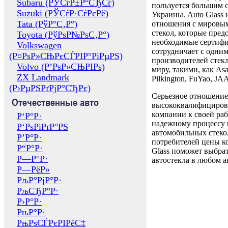
Subaru (РЎСѓР±Р°СЂСѓ)
пользуется большим 
Suzuki (РЎСѓР·СѓРєРё)
Украины. Auto Glass
Tata (РўР°С‚Р°)
отношения с мировы
стекол, которые пред
Toyota (РўРѕР№РѕС‚Р°)
необходимые сертиф
Volkswagen
сотрудничает с одни
(Р¤РѕР»СЊРєСЃРІР°РіРµРЅ)
производителей стекл
Volvo (Р’РѕР»СЊРІРѕ)
миру, такими, как Asa
ZX Landmark
Pilkington, FuYao, 
(Р›РµРЅРґРјР°СЂРє)
Серьезное отношение
Отечественные авто
высококвалифициров
компании к своей раб
Р‘Р°Р·
надежному процессу 
Р‘РѕРіРґР°РЅ
автомобильных стекол
Р’Р°Р·
потребителей цены к
Р“Р°Р·
Glass поможет выбрат
Р—Р°Р·
автостекла в любом а
Р—РёР»
РљР°РјР°Р·
РљСЂР°Р·
Р›Р°Р·
РњР°Р·
РњРѕСЃРєРІРёС‡