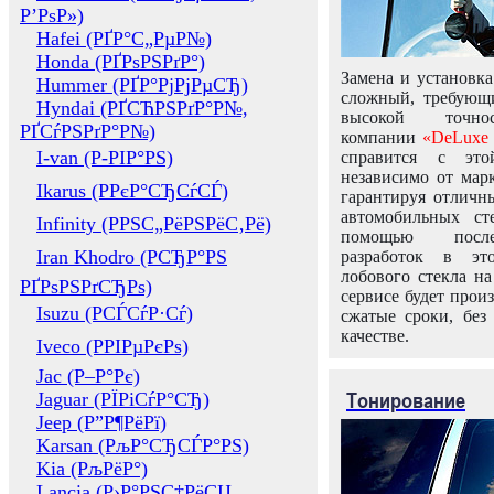
Р’РѕР»)
Hafei (РҐР°С„РµР№)
Honda (РҐРѕРЅРґР°)
Замена и установка
Hummer (РҐР°РјРјРµСЂ)
сложный, требующ
Hyndai (РҐСЋРЅРґР°Р№,
высокой точно
РҐСѓРЅРґР°Р№)
компании
«DeLuxe 
I-van (Р-РІР°РЅ)
справится с это
независимо от марк
Ikarus (РРєР°СЂСѓСЃ)
гарантируя отличны
автомобильных ст
Infinity (РРЅС„РёРЅРёС‚Рё)
помощью посл
Iran Khodro (РСЂР°РЅ
разработок в эт
лобового стекла н
РҐРѕРЅРґСЂРѕ)
сервисе будет прои
Isuzu (РСЃСѓР·Сѓ)
сжатые сроки, без
качестве.
Iveco (РРІРµРєРѕ)
Jac (Р–Р°Рє)
Тонирование
Jaguar (РЇРіСѓР°СЂ)
Jeep (Р”Р¶РёРї)
Karsan (РљР°СЂСЃР°РЅ)
Kia (РљРёР°)
Lancia (Р›Р°РЅС‡РёСЏ,