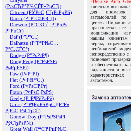
Chrysler
«DeLuxe Auto Glas
(РљСЂР°Р№СЃР»РµСЂ)
клиентам высококач
Citroen (РЎРёС‚СЂРѕРµРЅ)
для иномарок 
автомобилей по
Dacia (Р”Р°С‡РёСЏ)
ценам. Широкий ас
Daewoo (Р”СЌСѓ, Р”РµРѕ,
практически все 
Р”РµСѓ)
модификации авт
Daf (Р”Р°С„)
нашим клиентам 
Daihatsu (Р”Р°Р№С…
нервы, затрачивае
Р°С‚СЃСѓ)
необходимой моде
непосредственно с 
Dodge (Р”РѕРґР¶)
позволяет придержи
Dong Feng (Р”РѕРЅРі
и обеспечивать кл
Р¤РµРЅРі)
надежности и высо
Faw (Р¤Р°РІ)
характеристиках
Fiat (Р¤РёР°С‚)
автостекол.
Ford (Р¤РѕСЂРґ)
Foton (Р¤РѕС‚РѕРЅ)
Замена автосте
Geely (Р”Р¶РёР»Рё)
Gmc (Р”Р¶РµРЅРµСЂР°Р»
РјРѕС‚РѕСЂСЃ)
Gonow Troy (Р“РѕРЅРѕРІ
РўСЂРѕР№)
Great Wall (Р“СЂРµР№С‚