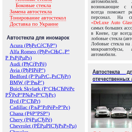
автомобилей.
Боковые стекла
возникающие с в
Замена автостекла
всегда поможет 
Тонирование автостекол
персонал. На ск
«DeLuxe Auto Glas
Доставка по Украине
самых больших ассо
в Киеве, где всег
Автостекла для иномарок
лобовые стекла (авт
Лобовые стекла на 
Acura (РђРєСѓСЂР°)
микроавтобусы, 
Alfa Romeo (РђР»СЊС„Р°
автомобили.
Р РѕРјРµРѕ)
Audi (РђСѓРґРё)
Avia (РђРІРёР°)
Автостекла 
Bedford (Р‘РµРґС„РѕСЂРґ)
отечественных 
BMW (Р‘РњР’)
Buick Skylark (Р‘СЊСЋРёРє
РЎРєР°Р№Р»Р°СЂРє)
Byd (Р‘СЋРґ)
Cadillac (РљР°РґРёР»Р°Рє)
Chana (Р§Р°РЅР°)
Chery (Р§РµСЂРё)
Chevrolet (РЁРµРІСЂРѕР»Рµ)