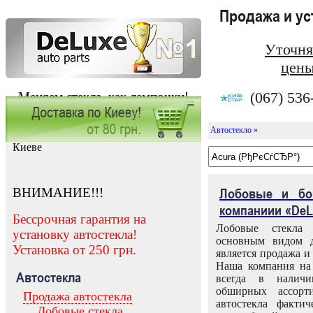
Продажа и у
Уточня
цены
(067) 536
Меняем стекла, как лампочки!
Автостекло »
Заказать установку автостекла в
Киеве
ВНИМАНИЕ!!!
Лобовые и бо
компаниии «DeL
Бессрочная гарантия на
Лобовые стекла
установку автостекла!
основным видом д
Установка от 250 грн.
является продажа и 
Наша компания на 
Автостекла
всегда в налич
обширных ассорт
Продажа автостекла
автостекла факти
Лобовые стекла