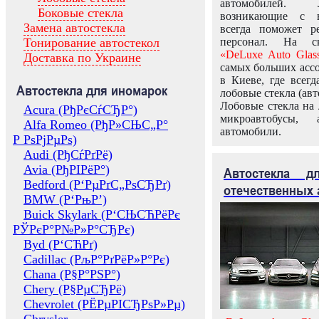
автомобилей.
Боковые стекла
возникающие с в
Замена автостекла
всегда поможет 
Тонирование автостекол
персонал. На ск
«DeLuxe Auto Glas
Доставка по Украине
самых больших ассо
в Киеве, где всег
Автостекла для иномарок
лобовые стекла (авт
Лобовые стекла на 
Acura (РђРєСѓСЂР°)
микроавтобусы, 
Alfa Romeo (РђР»СЊС„Р°
автомобили.
Р РѕРјРµРѕ)
Audi (РђСѓРґРё)
Avia (РђРІРёР°)
Автостекла 
Bedford (Р‘РµРґС„РѕСЂРґ)
отечественных 
BMW (Р‘РњР’)
Buick Skylark (Р‘СЊСЋРёРє
РЎРєР°Р№Р»Р°СЂРє)
Byd (Р‘СЋРґ)
Cadillac (РљР°РґРёР»Р°Рє)
Chana (Р§Р°РЅР°)
Chery (Р§РµСЂРё)
Chevrolet (РЁРµРІСЂРѕР»Рµ)