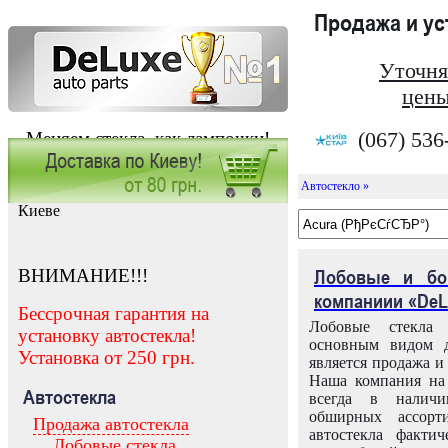
Продажа и у
Уточня
цены
(067) 536
Меняем стекла, как лампочки!
Автостекло »
Заказать установку автостекла в
Киеве
ВНИМАНИЕ!!!
Лобовые и бо
компаниии «DeL
Бессрочная гарантия на
Лобовые стекла
установку автостекла!
основным видом д
Установка от 250 грн.
является продажа и 
Наша компания на 
Автостекла
всегда в налич
обширных ассорт
Продажа автостекла
автостекла факти
Лобовые стекла