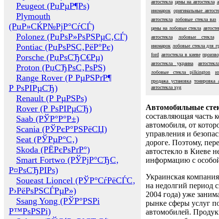
автостекла
цены на автостекла
Peugeot (РџРµР¶Рѕ)
иномарок
оригинальные автост
Plymouth
автостекла
лобовые стекла ваз
(РџР»СЌР№РјР°СѓСЃ)
цены на лобовые стекла
автосте
Polonez (РџРѕР»РѕРЅРµС‚СЃ)
автостекла
лобовые стекла
Pontiac (РџРѕРЅС‚РёР°Рє)
иномарок
лобовые стекла для г
ford
автостекла в киеве
произво
Porsche (РџРѕСЂС€Рµ)
автостекла украина
автостек
Proton (РџСЂРѕС‚РѕРЅ)
лобовые стекла pilkington
и
Range Rover (Р РµРЅРґР¶
продажа установка
тонировка 
Р РѕРІРµСЂ)
автостекла xyg
Renault (Р РµРЅРѕ)
Автомобильные сте
Rover (Р РѕРІРµСЂ)
составляющая часть 
Saab (РЎР°Р°Р±)
автомобиля, от котор
Scania (РЎРєР°РЅРёСЏ)
управления и безопа
Seat (РЎРµР°С‚)
дороге. Поэтому, пере
Skoda (РЁРєРѕРґР°)
автостекло в Киеве н
Smart Fortwo (РЎРјР°СЂС‚
информацию с особо
Р¤РѕСЂРІРѕ)
Украинская компания 
Soueast Lioncel (РЎР°СѓРёСЃС‚
на недолгий период с
Р›РёРѕРЅСЃРµР»)
2004 года) уже заним
Ssang Yong (РЎР°РЅРі
рынке сферы услуг п
Р™РѕРЅРі)
автомобилей. Проду