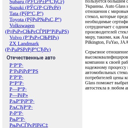
Subaru (РЎСѓР±Р°СЂСѓ)
пользуется большим 
Украины. Auto Glass
Suzuki (РЎСѓР·СѓРєРё)
отношения с мировы
Tata (РўР°С‚Р°)
стекол, которые пред
Toyota (РўРѕР№РѕС‚Р°)
необходимые сертиф
Volkswagen
сотрудничает с одни
(Р¤РѕР»СЊРєСЃРІР°РіРµРЅ)
производителей стекл
Volvo (Р’РѕР»СЊРІРѕ)
миру, такими, как Asa
Pilkington, FuYao, 
ZX Landmark
(Р›РµРЅРґРјР°СЂРє)
Серьезное отношение
Отечественные авто
высококвалифициров
компании к своей раб
Р‘Р°Р·
надежному процессу 
Р‘РѕРіРґР°РЅ
автомобильных стекол
Р’Р°Р·
потребителей цены к
Р“Р°Р·
Glass поможет выбрат
автостекла в любом а
Р—Р°Р·
Р—РёР»
РљР°РјР°Р·
РљСЂР°Р·
Р›Р°Р·
РњР°Р·
РњРѕСЃРєРІРёС‡