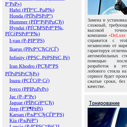
Р’РѕР»)
Hafei (РҐР°С„РµР№)
Honda (РҐРѕРЅРґР°)
Замена и установка
Hummer (РҐР°РјРјРµСЂ)
сложный, требующ
Hyndai (РҐСЋРЅРґР°Р№,
высокой точно
РҐСѓРЅРґР°Р№)
компании
«DeLuxe 
I-van (Р-РІР°РЅ)
справится с это
независимо от марк
Ikarus (РРєР°СЂСѓСЃ)
гарантируя отличны
автомобильных ст
Infinity (РРЅС„РёРЅРёС‚Рё)
помощью посл
Iran Khodro (РСЂР°РЅ
разработок в эт
лобового стекла н
РҐРѕРЅРґСЂРѕ)
сервисе будет прои
Isuzu (РСЃСѓР·Сѓ)
сжатые сроки, без
качестве.
Iveco (РРІРµРєРѕ)
Jac (Р–Р°Рє)
Тонирование
Jaguar (РЇРіСѓР°СЂ)
Jeep (Р”Р¶РёРї)
Karsan (РљР°СЂСЃР°РЅ)
Kia (РљРёР°)
Lancia (Р›Р°РЅС‡РёСЏ,