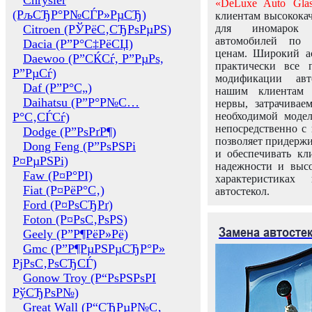
Chrysler
«DeLuxe Auto Glas
(РљСЂР°Р№СЃР»РµСЂ)
клиентам высококач
Citroen (РЎРёС‚СЂРѕРµРЅ)
для иномарок 
автомобилей по
Dacia (Р”Р°С‡РёСЏ)
ценам. Широкий ас
Daewoo (Р”СЌСѓ, Р”РµРѕ,
практически все 
Р”РµСѓ)
модификации авт
Daf (Р”Р°С„)
нашим клиентам 
Daihatsu (Р”Р°Р№С…
нервы, затрачивае
Р°С‚СЃСѓ)
необходимой моде
непосредственно с 
Dodge (Р”РѕРґР¶)
позволяет придержи
Dong Feng (Р”РѕРЅРі
и обеспечивать кл
Р¤РµРЅРі)
надежности и высо
Faw (Р¤Р°РІ)
характеристиках
Fiat (Р¤РёР°С‚)
автостекол.
Ford (Р¤РѕСЂРґ)
Foton (Р¤РѕС‚РѕРЅ)
Замена автосте
Geely (Р”Р¶РёР»Рё)
Gmc (Р”Р¶РµРЅРµСЂР°Р»
РјРѕС‚РѕСЂСЃ)
Gonow Troy (Р“РѕРЅРѕРІ
РўСЂРѕР№)
Great Wall (Р“СЂРµР№С‚