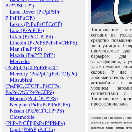
Р›Р°РЅС‡Р°)
Land Rover (Р›РµРЅРґ
Р РѕРІРµСЂ)
Lexus (Р›РµРєСЃСѓСЃ)
Тонирование авт
Liaz (Р›РёР°Р·)
сегодня не толь
Lifan (Р›РёС„Р°РЅ)
средство повышени
Lincoln (Р›РёРЅРєРѕР»СЊРЅ)
эксплуатации. Сов
Man (РњР°РЅ)
применяемые для
Mazda (РњР°Р·РґР°)
барьером для 
Mercedes
ультрафиолета, ул
даже немного сни
(РњРµСЂСЃРµРґРµСЃ)
салоне. У нас м
Mercury (РњРµСЂРєСѓСЂРё)
лобовые стекла, за
Mitsubishi
автомобиля с л
(РњРёС‚СЃСѓР±РёСЃРё,
уровнем затем
РњРёС†СѓР±РёСЃРё)
соответствии с 
Mudan (РњСѓРґР°РЅ)
Тонирование про
профессионально.
Neoplan (РќРµРѕРїР»Р°РЅ)
Nissan (РќРёСЃСЃР°РЅ)
Oldsmobile
Украина
5
из
5
на основе
27
оце
(РћР»РґСЃРјРѕР±Р°Р№Р»)
автостекла для иномарок
автост
автостекла хонда
замена авто
Opel (РћРїРµР»СЊ)