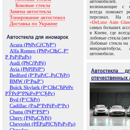
автомобилей.
Боковые стекла
возникающие с в
Замена автостекла
всегда поможет 
Тонирование автостекол
персонал. На ск
«DeLuxe Auto Glas
Доставка по Украине
самых больших ассо
в Киеве, где всег
Автостекла для иномарок
лобовые стекла (авт
Лобовые стекла на 
Acura (РђРєСѓСЂР°)
микроавтобусы, 
Alfa Romeo (РђР»СЊС„Р°
автомобили.
Р РѕРјРµРѕ)
Audi (РђСѓРґРё)
Avia (РђРІРёР°)
Автостекла 
Bedford (Р‘РµРґС„РѕСЂРґ)
отечественных 
BMW (Р‘РњР’)
Buick Skylark (Р‘СЊСЋРёРє
РЎРєР°Р№Р»Р°СЂРє)
Byd (Р‘СЋРґ)
Cadillac (РљР°РґРёР»Р°Рє)
Chana (Р§Р°РЅР°)
Chery (Р§РµСЂРё)
Chevrolet (РЁРµРІСЂРѕР»Рµ)