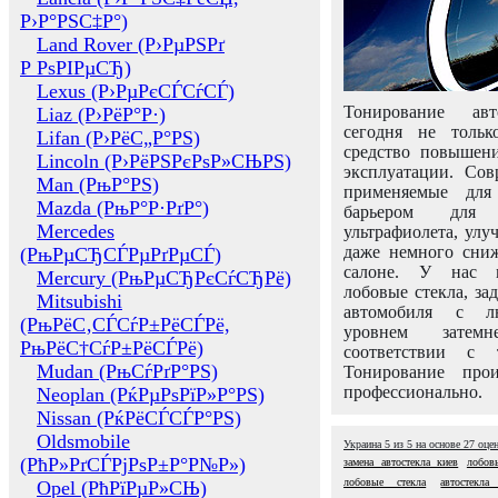
Р›Р°РЅС‡Р°)
Land Rover (Р›РµРЅРґ
Р РѕРІРµСЂ)
Lexus (Р›РµРєСЃСѓСЃ)
Тонирование авт
Liaz (Р›РёР°Р·)
сегодня не толь
Lifan (Р›РёС„Р°РЅ)
средство повышени
Lincoln (Р›РёРЅРєРѕР»СЊРЅ)
эксплуатации. Сов
Man (РњР°РЅ)
применяемые для
Mazda (РњР°Р·РґР°)
барьером для 
Mercedes
ультрафиолета, ул
даже немного сни
(РњРµСЂСЃРµРґРµСЃ)
салоне. У нас м
Mercury (РњРµСЂРєСѓСЂРё)
лобовые стекла, за
Mitsubishi
автомобиля с л
(РњРёС‚СЃСѓР±РёСЃРё,
уровнем затем
РњРёС†СѓР±РёСЃРё)
соответствии с 
Mudan (РњСѓРґР°РЅ)
Тонирование про
профессионально.
Neoplan (РќРµРѕРїР»Р°РЅ)
Nissan (РќРёСЃСЃР°РЅ)
Oldsmobile
Украина
5
из
5
на основе
27
оце
(РћР»РґСЃРјРѕР±Р°Р№Р»)
замена автостекла киев
лобов
лобовые стекла
автостекла
Opel (РћРїРµР»СЊ)