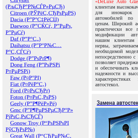
Chrysler
«DeLuxe Auto Glas
(РљСЂР°Р№СЃР»РµСЂ)
клиентам высококач
Citroen (РЎРёС‚СЂРѕРµРЅ)
для иномарок 
автомобилей по
Dacia (Р”Р°С‡РёСЏ)
ценам. Широкий ас
Daewoo (Р”СЌСѓ, Р”РµРѕ,
практически все 
Р”РµСѓ)
модификации авт
Daf (Р”Р°С„)
нашим клиентам 
Daihatsu (Р”Р°Р№С…
нервы, затрачивае
Р°С‚СЃСѓ)
необходимой моде
непосредственно с 
Dodge (Р”РѕРґР¶)
позволяет придержи
Dong Feng (Р”РѕРЅРі
и обеспечивать кл
Р¤РµРЅРі)
надежности и высо
Faw (Р¤Р°РІ)
характеристиках
Fiat (Р¤РёР°С‚)
автостекол.
Ford (Р¤РѕСЂРґ)
Foton (Р¤РѕС‚РѕРЅ)
Замена автосте
Geely (Р”Р¶РёР»Рё)
Gmc (Р”Р¶РµРЅРµСЂР°Р»
РјРѕС‚РѕСЂСЃ)
Gonow Troy (Р“РѕРЅРѕРІ
РўСЂРѕР№)
Great Wall (Р“СЂРµР№С‚