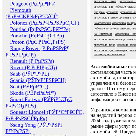
автостекла киев
автостекла 
Peugeot (РџРµР¶Рѕ)
автостекла ваз
лобовые стекла
Plymouth
продажа установка
установка ав
(РџР»СЌР№РјР°СѓСЃ)
автостекла в киеве
оригинальные
Polonez (РџРѕР»РѕРЅРµС‚СЃ)
на автостекла
автостекла
тониро
Pontiac (РџРѕРЅС‚РёР°Рє)
лобовые автостекла
автостекла 
на иномарки
автостекла ин
Porsche (РџРѕСЂС€Рµ)
автостекла
автостекла украина
а
Proton (РџСЂРѕС‚РѕРЅ)
автостекла пежо
лобовые стек
Range Rover (Р РµРЅРґР¶
автостекла для иномарок
авто
Р РѕРІРµСЂ)
производство автостекла
Renault (Р РµРЅРѕ)
Автомобильные сте
Rover (Р РѕРІРµСЂ)
составляющая часть 
Saab (РЎР°Р°Р±)
автомобиля, от котор
Scania (РЎРєР°РЅРёСЏ)
управления и безопа
Seat (РЎРµР°С‚)
дороге. Поэтому, пере
Skoda (РЁРєРѕРґР°)
автостекло в Киеве н
Smart Fortwo (РЎРјР°СЂС‚
информацию с особо
Р¤РѕСЂРІРѕ)
Украинская компания 
Soueast Lioncel (РЎР°СѓРёСЃС‚
на недолгий период с
Р›РёРѕРЅСЃРµР»)
2004 года) уже заним
Ssang Yong (РЎР°РЅРі
рынке сферы услуг п
Р™РѕРЅРі)
автомобилей. Проду