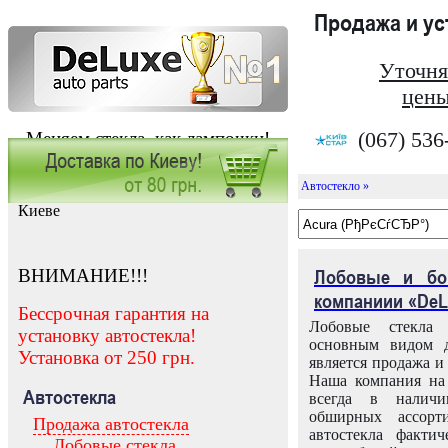
Продажа и у
Уточня
цены
(067) 536
Меняем стекла, как лампочки!
Автостекло »
Заказать установку автостекла в
Киеве
ВНИМАНИЕ!!!
Лобовые и бо
компаниии «DeL
Бессрочная гарантия на
Лобовые стекла
установку автостекла!
основным видом д
Установка от 250 грн.
является продажа и 
Наша компания на 
Автостекла
всегда в налич
обширных ассорт
Продажа автостекла
автостекла факти
Лобовые стекла