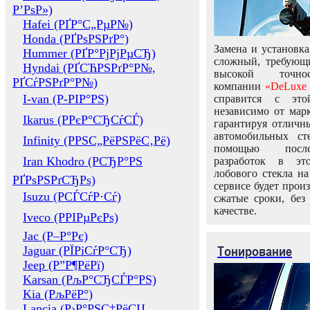
Р’РѕР»)
Hafei (РҐР°С„РµР№)
Honda (РҐРѕРЅРґР°)
Замена и установка
Hummer (РҐР°РјРјРµСЂ)
сложный, требующ
Hyndai (РҐСЋРЅРґР°Р№,
высокой точно
РҐСѓРЅРґР°Р№)
компании
«DeLuxe 
I-van (Р-РІР°РЅ)
справится с это
независимо от марк
Ikarus (РРєР°СЂСѓСЃ)
гарантируя отличны
автомобильных ст
Infinity (РРЅС„РёРЅРёС‚Рё)
помощью посл
Iran Khodro (РСЂР°РЅ
разработок в эт
лобового стекла н
РҐРѕРЅРґСЂРѕ)
сервисе будет прои
Isuzu (РСЃСѓР·Сѓ)
сжатые сроки, без
качестве.
Iveco (РРІРµРєРѕ)
Jac (Р–Р°Рє)
Тонирование
Jaguar (РЇРіСѓР°СЂ)
Jeep (Р”Р¶РёРї)
Karsan (РљР°СЂСЃР°РЅ)
Kia (РљРёР°)
Lancia (Р›Р°РЅС‡РёСЏ,