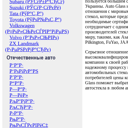
Subaru (РЎСѓР±Р°СЂСѓ)
пользуется большим 
Украины. Auto Glass
Suzuki (РЎСѓР·СѓРєРё)
отношения с мировы
Tata (РўР°С‚Р°)
стекол, которые пред
Toyota (РўРѕР№РѕС‚Р°)
необходимые сертиф
Volkswagen
сотрудничает с одни
(Р¤РѕР»СЊРєСЃРІР°РіРµРЅ)
производителей стекл
Volvo (Р’РѕР»СЊРІРѕ)
миру, такими, как Asa
Pilkington, FuYao, 
ZX Landmark
(Р›РµРЅРґРјР°СЂРє)
Серьезное отношение
Отечественные авто
высококвалифициров
компании к своей раб
Р‘Р°Р·
надежному процессу 
Р‘РѕРіРґР°РЅ
автомобильных стекол
Р’Р°Р·
потребителей цены к
Р“Р°Р·
Glass поможет выбрат
автостекла в любом а
Р—Р°Р·
Р—РёР»
РљР°РјР°Р·
РљСЂР°Р·
Р›Р°Р·
РњР°Р·
РњРѕСЃРєРІРёС‡