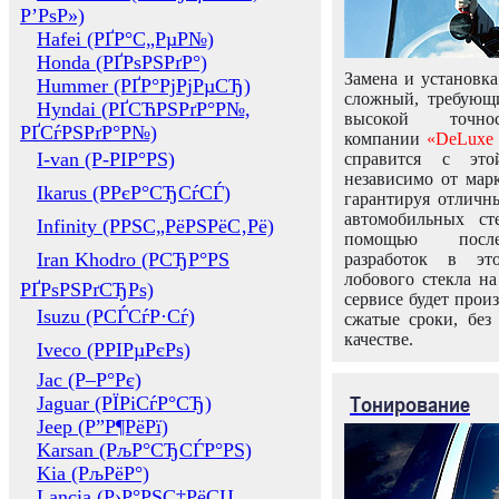
Р’РѕР»)
Hafei (РҐР°С„РµР№)
Honda (РҐРѕРЅРґР°)
Замена и установка
Hummer (РҐР°РјРјРµСЂ)
сложный, требующ
Hyndai (РҐСЋРЅРґР°Р№,
высокой точно
РҐСѓРЅРґР°Р№)
компании
«DeLuxe 
I-van (Р-РІР°РЅ)
справится с это
независимо от марк
Ikarus (РРєР°СЂСѓСЃ)
гарантируя отличны
автомобильных ст
Infinity (РРЅС„РёРЅРёС‚Рё)
помощью посл
Iran Khodro (РСЂР°РЅ
разработок в эт
лобового стекла н
РҐРѕРЅРґСЂРѕ)
сервисе будет прои
Isuzu (РСЃСѓР·Сѓ)
сжатые сроки, без
качестве.
Iveco (РРІРµРєРѕ)
Jac (Р–Р°Рє)
Тонирование
Jaguar (РЇРіСѓР°СЂ)
Jeep (Р”Р¶РёРї)
Karsan (РљР°СЂСЃР°РЅ)
Kia (РљРёР°)
Lancia (Р›Р°РЅС‡РёСЏ,