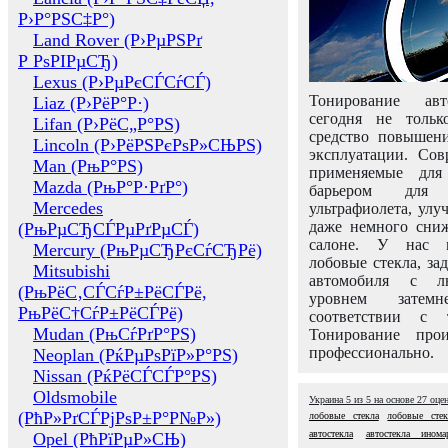
Р›Р°РЅС‡Р°)
Land Rover (Р›РµРЅРґ
Р РѕРІРµСЂ)
Lexus (Р›РµРєСЃСѓСЃ)
Тонирование авт
Liaz (Р›РёР°Р·)
сегодня не толь
Lifan (Р›РёС„Р°РЅ)
средство повышени
Lincoln (Р›РёРЅРєРѕР»СЊРЅ)
эксплуатации. Сов
Man (РњР°РЅ)
применяемые для
Mazda (РњР°Р·РґР°)
барьером для 
Mercedes
ультрафиолета, ул
даже немного сни
(РњРµСЂСЃРµРґРµСЃ)
салоне. У нас м
Mercury (РњРµСЂРєСѓСЂРё)
лобовые стекла, за
Mitsubishi
автомобиля с л
(РњРёС‚СЃСѓР±РёСЃРё,
уровнем затем
РњРёС†СѓР±РёСЃРё)
соответствии с 
Mudan (РњСѓРґР°РЅ)
Тонирование про
профессионально.
Neoplan (РќРµРѕРїР»Р°РЅ)
Nissan (РќРёСЃСЃР°РЅ)
Oldsmobile
Украина
5
из
5
на основе
27
оце
(РћР»РґСЃРјРѕР±Р°Р№Р»)
лобовые стекла
лобовые сте
автостекла
автостекла инома
Opel (РћРїРµР»СЊ)