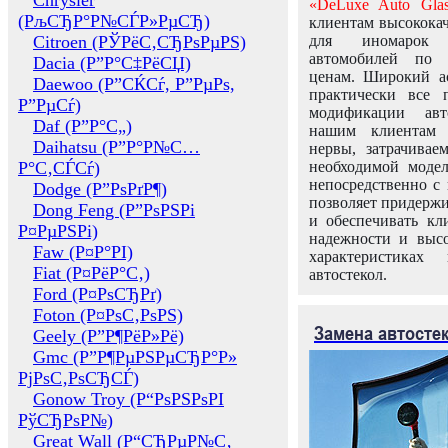
Chrysler
«DeLuxe Auto Glas
(РљСЂР°Р№СЃР»РµСЂ)
клиентам высококач
Citroen (РЎРёС‚СЂРѕРµРЅ)
для иномарок 
автомобилей по
Dacia (Р”Р°С‡РёСЏ)
ценам. Широкий ас
Daewoo (Р”СЌСѓ, Р”РµРѕ,
практически все 
Р”РµСѓ)
модификации авт
Daf (Р”Р°С„)
нашим клиентам 
Daihatsu (Р”Р°Р№С…
нервы, затрачивае
Р°С‚СЃСѓ)
необходимой моде
непосредственно с 
Dodge (Р”РѕРґР¶)
позволяет придержи
Dong Feng (Р”РѕРЅРі
и обеспечивать кл
Р¤РµРЅРі)
надежности и высо
Faw (Р¤Р°РІ)
характеристиках
Fiat (Р¤РёР°С‚)
автостекол.
Ford (Р¤РѕСЂРґ)
Foton (Р¤РѕС‚РѕРЅ)
Замена автосте
Geely (Р”Р¶РёР»Рё)
Gmc (Р”Р¶РµРЅРµСЂР°Р»
РјРѕС‚РѕСЂСЃ)
Gonow Troy (Р“РѕРЅРѕРІ
РўСЂРѕР№)
Great Wall (Р“СЂРµР№С‚