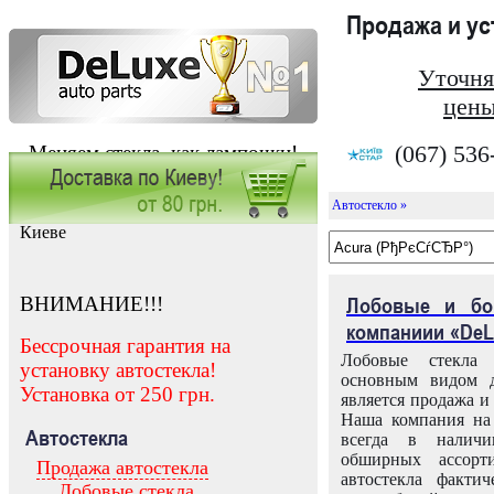
Продажа и у
Уточня
цены
(067) 536
Меняем стекла, как лампочки!
Автостекло »
Заказать установку автостекла в
Киеве
ВНИМАНИЕ!!!
Лобовые и бо
компаниии «DeL
Бессрочная гарантия на
Лобовые стекла
установку автостекла!
основным видом д
Установка от 250 грн.
является продажа и 
Наша компания на 
Автостекла
всегда в налич
обширных ассорт
Продажа автостекла
автостекла факти
Лобовые стекла