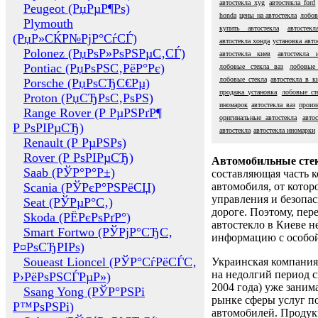
автостекла xyg
автостекла ford
Peugeot (РџРµР¶Рѕ)
honda
цены на автостекла
лобов
Plymouth
купить автостекла
автостекл
(РџР»СЌР№РјР°СѓСЃ)
автостекла хонда
установка авто
Polonez (РџРѕР»РѕРЅРµС‚СЃ)
автостекла киев
автостекла 
Pontiac (РџРѕРЅС‚РёР°Рє)
лобовые стекла ваз
лобовые
лобовые стекла
автостекла в к
Porsche (РџРѕСЂС€Рµ)
продажа установка
лобовые ст
Proton (РџСЂРѕС‚РѕРЅ)
иномарок
автостекла ваз
произ
Range Rover (Р РµРЅРґР¶
оригинальные автостекла
автос
Р РѕРІРµСЂ)
автостекла
автостекла иномарки
Renault (Р РµРЅРѕ)
Rover (Р РѕРІРµСЂ)
Автомобильные сте
Saab (РЎР°Р°Р±)
составляющая часть 
Scania (РЎРєР°РЅРёСЏ)
автомобиля, от котор
управления и безопа
Seat (РЎРµР°С‚)
дороге. Поэтому, пере
Skoda (РЁРєРѕРґР°)
автостекло в Киеве н
Smart Fortwo (РЎРјР°СЂС‚
информацию с особо
Р¤РѕСЂРІРѕ)
Soueast Lioncel (РЎР°СѓРёСЃС‚
Украинская компания 
на недолгий период с
Р›РёРѕРЅСЃРµР»)
2004 года) уже заним
Ssang Yong (РЎР°РЅРі
рынке сферы услуг п
Р™РѕРЅРі)
автомобилей. Проду