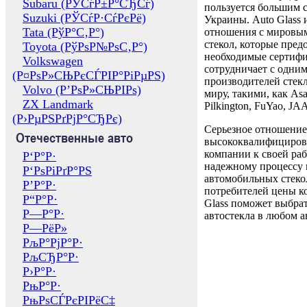
Subaru (РЎСѓР±Р°СЂСѓ)
пользуется большим 
Suzuki (РЎСѓР·СѓРєРё)
Украины. Auto Glass
Tata (РўР°С‚Р°)
отношения с мировы
стекол, которые пред
Toyota (РўРѕР№РѕС‚Р°)
необходимые сертиф
Volkswagen
сотрудничает с одни
(Р¤РѕР»СЊРєСЃРІР°РіРµРЅ)
производителей стекл
Volvo (Р’РѕР»СЊРІРѕ)
миру, такими, как Asa
ZX Landmark
Pilkington, FuYao, 
(Р›РµРЅРґРјР°СЂРє)
Серьезное отношение
Отечественные авто
высококвалифициров
компании к своей раб
Р‘Р°Р·
надежному процессу 
Р‘РѕРіРґР°РЅ
автомобильных стекол
Р’Р°Р·
потребителей цены к
Р“Р°Р·
Glass поможет выбрат
Р—Р°Р·
автостекла в любом а
Р—РёР»
РљР°РјР°Р·
РљСЂР°Р·
Р›Р°Р·
РњР°Р·
РњРѕСЃРєРІРёС‡