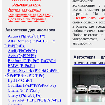
автомобилей.
Боковые стекла
возникающие с в
Замена автостекла
всегда поможет 
Тонирование автостекол
персонал. На ск
«DeLuxe Auto Glas
Доставка по Украине
самых больших ассо
в Киеве, где всег
Автостекла для иномарок
лобовые стекла (авт
Лобовые стекла на 
Acura (РђРєСѓСЂР°)
микроавтобусы, 
Alfa Romeo (РђР»СЊС„Р°
автомобили.
Р РѕРјРµРѕ)
Audi (РђСѓРґРё)
Avia (РђРІРёР°)
Автостекла 
Bedford (Р‘РµРґС„РѕСЂРґ)
отечественных 
BMW (Р‘РњР’)
Buick Skylark (Р‘СЊСЋРёРє
РЎРєР°Р№Р»Р°СЂРє)
Byd (Р‘СЋРґ)
Cadillac (РљР°РґРёР»Р°Рє)
Chana (Р§Р°РЅР°)
Chery (Р§РµСЂРё)
Chevrolet (РЁРµРІСЂРѕР»Рµ)