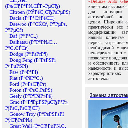
Chrysler
«DeLuxe Auto Glas
(РљСЂР°Р№СЃР»РµСЂ)
клиентам высококач
Citroen (РЎРёС‚СЂРѕРµРЅ)
для иномарок 
автомобилей по
Dacia (Р”Р°С‡РёСЏ)
ценам. Широкий ас
Daewoo (Р”СЌСѓ, Р”РµРѕ,
практически все 
Р”РµСѓ)
модификации авт
Daf (Р”Р°С„)
нашим клиентам 
Daihatsu (Р”Р°Р№С…
нервы, затрачивае
Р°С‚СЃСѓ)
необходимой моде
непосредственно с 
Dodge (Р”РѕРґР¶)
позволяет придержи
Dong Feng (Р”РѕРЅРі
и обеспечивать кл
Р¤РµРЅРі)
надежности и высо
Faw (Р¤Р°РІ)
характеристиках
Fiat (Р¤РёР°С‚)
автостекол.
Ford (Р¤РѕСЂРґ)
Foton (Р¤РѕС‚РѕРЅ)
Замена автосте
Geely (Р”Р¶РёР»Рё)
Gmc (Р”Р¶РµРЅРµСЂР°Р»
РјРѕС‚РѕСЂСЃ)
Gonow Troy (Р“РѕРЅРѕРІ
РўСЂРѕР№)
Great Wall (Р“СЂРµР№С‚