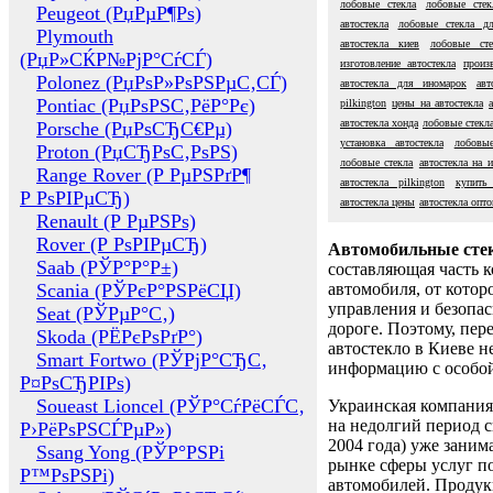
лобовые стекла
лобовые стек
Peugeot (РџРµР¶Рѕ)
автостекла
лобовые стекла д
Plymouth
автостекла киев
лобовые сте
(РџР»СЌР№РјР°СѓСЃ)
изготовление автостекла
произ
Polonez (РџРѕР»РѕРЅРµС‚СЃ)
автостекла для иномарок
авт
Pontiac (РџРѕРЅС‚РёР°Рє)
pilkington
цены на автостекла
автостекла хонда
лобовые стекл
Porsche (РџРѕСЂС€Рµ)
установка автостекла
лобовые
Proton (РџСЂРѕС‚РѕРЅ)
лобовые стекла
автостекла на 
Range Rover (Р РµРЅРґР¶
автостекла pilkington
купить 
Р РѕРІРµСЂ)
автостекла цены
автостекла опт
Renault (Р РµРЅРѕ)
Rover (Р РѕРІРµСЂ)
Автомобильные сте
Saab (РЎР°Р°Р±)
составляющая часть 
Scania (РЎРєР°РЅРёСЏ)
автомобиля, от котор
управления и безопа
Seat (РЎРµР°С‚)
дороге. Поэтому, пере
Skoda (РЁРєРѕРґР°)
автостекло в Киеве н
Smart Fortwo (РЎРјР°СЂС‚
информацию с особо
Р¤РѕСЂРІРѕ)
Soueast Lioncel (РЎР°СѓРёСЃС‚
Украинская компания 
на недолгий период с
Р›РёРѕРЅСЃРµР»)
2004 года) уже заним
Ssang Yong (РЎР°РЅРі
рынке сферы услуг п
Р™РѕРЅРі)
автомобилей. Проду