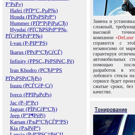
Р’РѕР»)
Hafei (РҐР°С„РµР№)
Honda (РҐРѕРЅРґР°)
Замена и установка
Hummer (РҐР°РјРјРµСЂ)
сложный, требующ
Hyndai (РҐСЋРЅРґР°Р№,
высокой точно
РҐСѓРЅРґР°Р№)
компании
«DeLuxe 
I-van (Р-РІР°РЅ)
справится с это
независимо от марк
Ikarus (РРєР°СЂСѓСЃ)
гарантируя отличны
автомобильных ст
Infinity (РРЅС„РёРЅРёС‚Рё)
помощью посл
Iran Khodro (РСЂР°РЅ
разработок в эт
лобового стекла н
РҐРѕРЅРґСЂРѕ)
сервисе будет прои
Isuzu (РСЃСѓР·Сѓ)
сжатые сроки, без
качестве.
Iveco (РРІРµРєРѕ)
Jac (Р–Р°Рє)
Тонирование
Jaguar (РЇРіСѓР°СЂ)
Jeep (Р”Р¶РёРї)
Karsan (РљР°СЂСЃР°РЅ)
Kia (РљРёР°)
Lancia (Р›Р°РЅС‡РёСЏ,