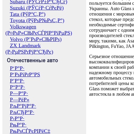
Subaru (РЎСѓР±Р°СЂСѓ)
пользуется большим 
Suzuki (РЎСѓР·СѓРєРё)
Украины. Auto Glass
Tata (РўР°С‚Р°)
отношения с мировы
стекол, которые пред
Toyota (РўРѕР№РѕС‚Р°)
необходимые сертиф
Volkswagen
сотрудничает с одни
(Р¤РѕР»СЊРєСЃРІР°РіРµРЅ)
производителей стекл
Volvo (Р’РѕР»СЊРІРѕ)
миру, такими, как Asa
ZX Landmark
Pilkington, FuYao, 
(Р›РµРЅРґРјР°СЂРє)
Серьезное отношение
Отечественные авто
высококвалифициров
компании к своей раб
Р‘Р°Р·
надежному процессу 
Р‘РѕРіРґР°РЅ
автомобильных стекол
Р’Р°Р·
потребителей цены к
Р“Р°Р·
Glass поможет выбрат
Р—Р°Р·
автостекла в любом а
Р—РёР»
РљР°РјР°Р·
РљСЂР°Р·
Р›Р°Р·
РњР°Р·
РњРѕСЃРєРІРёС‡