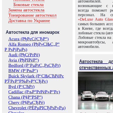
автомобилей.
Боковые стекла
возникающие с в
Замена автостекла
всегда поможет 
Тонирование автостекол
персонал. На ск
«DeLuxe Auto Glas
Доставка по Украине
самых больших ассо
в Киеве, где всег
Автостекла для иномарок
лобовые стекла (авт
Лобовые стекла на 
Acura (РђРєСѓСЂР°)
микроавтобусы, 
Alfa Romeo (РђР»СЊС„Р°
автомобили.
Р РѕРјРµРѕ)
Audi (РђСѓРґРё)
Avia (РђРІРёР°)
Автостекла 
Bedford (Р‘РµРґС„РѕСЂРґ)
отечественных 
BMW (Р‘РњР’)
Buick Skylark (Р‘СЊСЋРёРє
РЎРєР°Р№Р»Р°СЂРє)
Byd (Р‘СЋРґ)
Cadillac (РљР°РґРёР»Р°Рє)
Chana (Р§Р°РЅР°)
Chery (Р§РµСЂРё)
Chevrolet (РЁРµРІСЂРѕР»Рµ)