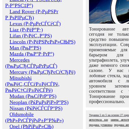
Р›Р°РЅС‡Р°)
Land Rover (Р›РµРЅРґ
Р РѕРІРµСЂ)
Lexus (Р›РµРєСЃСѓСЃ)
Тонирование авт
Liaz (Р›РёР°Р·)
сегодня не толь
Lifan (Р›РёС„Р°РЅ)
средство повышени
Lincoln (Р›РёРЅРєРѕР»СЊРЅ)
эксплуатации. Сов
Man (РњР°РЅ)
применяемые для
Mazda (РњР°Р·РґР°)
барьером для 
Mercedes
ультрафиолета, ул
даже немного сни
(РњРµСЂСЃРµРґРµСЃ)
салоне. У нас м
Mercury (РњРµСЂРєСѓСЂРё)
лобовые стекла, за
Mitsubishi
автомобиля с л
(РњРёС‚СЃСѓР±РёСЃРё,
уровнем затем
РњРёС†СѓР±РёСЃРё)
соответствии с 
Mudan (РњСѓРґР°РЅ)
Тонирование про
профессионально.
Neoplan (РќРµРѕРїР»Р°РЅ)
Nissan (РќРёСЃСЃР°РЅ)
Oldsmobile
Украина
5
из
5
на основе
27
оце
(РћР»РґСЃРјРѕР±Р°Р№Р»)
автостекла ваз
замена автост
продажа установка
продажа авт
Opel (РћРїРµР»СЊ)