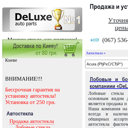
Продажа и у
Уточня
цены
(067) 536
Меняем стекла, как лампочки!
Автостекло »
Заказать установку автостекла в
Киеве
ВНИМАНИЕ!!!
Лобовые и бо
компаниии «DeL
Бессрочная гарантия на
Лобовые стекла
установку автостекла!
основным видом д
Установка от 250 грн.
является продажа и 
Наша компания на 
Автостекла
всегда в налич
обширных ассорт
Продажа автостекла
автостекла факти
Лобовые стекла