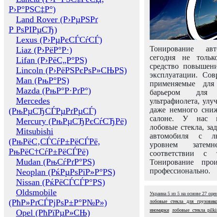
Р›Р°РЅС‡Р°)
Land Rover (Р›РµРЅРґ
Р РѕРІРµСЂ)
Lexus (Р›РµРєСЃСѓСЃ)
Тонирование авт
Liaz (Р›РёР°Р·)
сегодня не толь
Lifan (Р›РёС„Р°РЅ)
средство повышени
Lincoln (Р›РёРЅРєРѕР»СЊРЅ)
эксплуатации. Сов
Man (РњР°РЅ)
применяемые для
Mazda (РњР°Р·РґР°)
барьером для 
Mercedes
ультрафиолета, ул
даже немного сни
(РњРµСЂСЃРµРґРµСЃ)
салоне. У нас м
Mercury (РњРµСЂРєСѓСЂРё)
лобовые стекла, за
Mitsubishi
автомобиля с л
(РњРёС‚СЃСѓР±РёСЃРё,
уровнем затем
РњРёС†СѓР±РёСЃРё)
соответствии с 
Mudan (РњСѓРґР°РЅ)
Тонирование про
профессионально.
Neoplan (РќРµРѕРїР»Р°РЅ)
Nissan (РќРёСЃСЃР°РЅ)
Oldsmobile
Украина
5
из
5
на основе
27
оце
(РћР»РґСЃРјРѕР±Р°Р№Р»)
лобовые стекла для грузовик
иномарки
лобовые стекла pilki
Opel (РћРїРµР»СЊ)