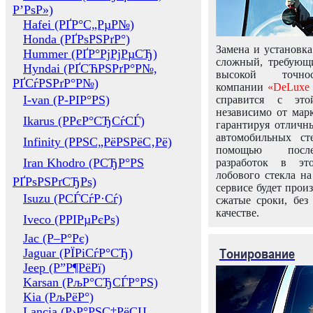
Р’РѕР»)
Hafei (РҐР°С„РµР№)
Honda (РҐРѕРЅРґР°)
Замена и установка
Hummer (РҐР°РјРјРµСЂ)
сложный, требующ
Hyndai (РҐСЋРЅРґР°Р№,
высокой точно
РҐСѓРЅРґР°Р№)
компании
«DeLuxe 
I-van (Р-РІР°РЅ)
справится с это
независимо от марк
Ikarus (РРєР°СЂСѓСЃ)
гарантируя отличны
автомобильных ст
Infinity (РРЅС„РёРЅРёС‚Рё)
помощью посл
Iran Khodro (РСЂР°РЅ
разработок в эт
лобового стекла н
РҐРѕРЅРґСЂРѕ)
сервисе будет прои
Isuzu (РСЃСѓР·Сѓ)
сжатые сроки, без
качестве.
Iveco (РРІРµРєРѕ)
Jac (Р–Р°Рє)
Тонирование
Jaguar (РЇРіСѓР°СЂ)
Jeep (Р”Р¶РёРї)
Karsan (РљР°СЂСЃР°РЅ)
Kia (РљРёР°)
Lancia (Р›Р°РЅС‡РёСЏ,