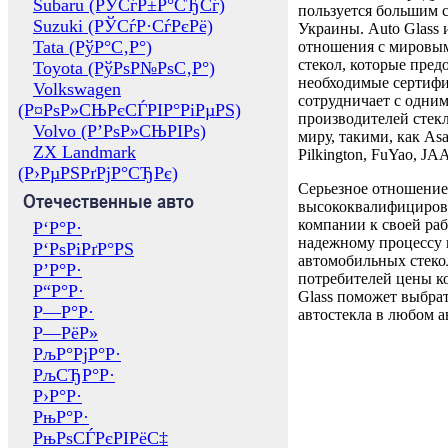
Subaru (РЎСѓР±Р°СЂСѓ)
пользуется большим 
Suzuki (РЎСѓР·СѓРєРё)
Украины. Auto Glass
Tata (РўР°С‚Р°)
отношения с мировы
стекол, которые пред
Toyota (РўРѕР№РѕС‚Р°)
необходимые сертиф
Volkswagen
сотрудничает с одни
(Р¤РѕР»СЊРєСЃРІР°РіРµРЅ)
производителей стекл
Volvo (Р’РѕР»СЊРІРѕ)
миру, такими, как Asa
ZX Landmark
Pilkington, FuYao, 
(Р›РµРЅРґРјР°СЂРє)
Серьезное отношение
Отечественные авто
высококвалифициров
компании к своей раб
Р‘Р°Р·
надежному процессу 
Р‘РѕРіРґР°РЅ
автомобильных стекол
Р’Р°Р·
потребителей цены к
Р“Р°Р·
Glass поможет выбрат
Р—Р°Р·
автостекла в любом а
Р—РёР»
РљР°РјР°Р·
РљСЂР°Р·
Р›Р°Р·
РњР°Р·
РњРѕСЃРєРІРёС‡