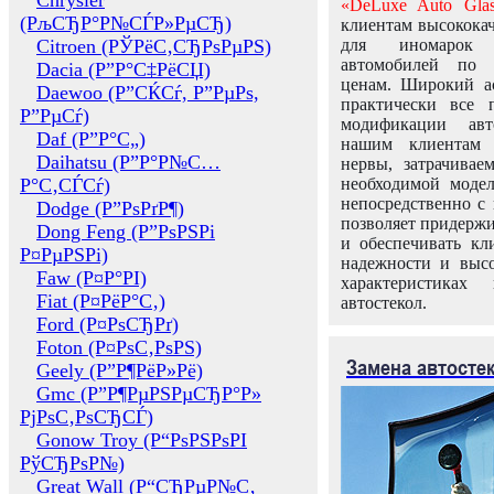
Chrysler
«DeLuxe Auto Glas
(РљСЂР°Р№СЃР»РµСЂ)
клиентам высококач
Citroen (РЎРёС‚СЂРѕРµРЅ)
для иномарок 
автомобилей по
Dacia (Р”Р°С‡РёСЏ)
ценам. Широкий ас
Daewoo (Р”СЌСѓ, Р”РµРѕ,
практически все 
Р”РµСѓ)
модификации авт
Daf (Р”Р°С„)
нашим клиентам 
Daihatsu (Р”Р°Р№С…
нервы, затрачивае
Р°С‚СЃСѓ)
необходимой моде
непосредственно с 
Dodge (Р”РѕРґР¶)
позволяет придержи
Dong Feng (Р”РѕРЅРі
и обеспечивать кл
Р¤РµРЅРі)
надежности и высо
Faw (Р¤Р°РІ)
характеристиках
Fiat (Р¤РёР°С‚)
автостекол.
Ford (Р¤РѕСЂРґ)
Foton (Р¤РѕС‚РѕРЅ)
Замена автосте
Geely (Р”Р¶РёР»Рё)
Gmc (Р”Р¶РµРЅРµСЂР°Р»
РјРѕС‚РѕСЂСЃ)
Gonow Troy (Р“РѕРЅРѕРІ
РўСЂРѕР№)
Great Wall (Р“СЂРµР№С‚