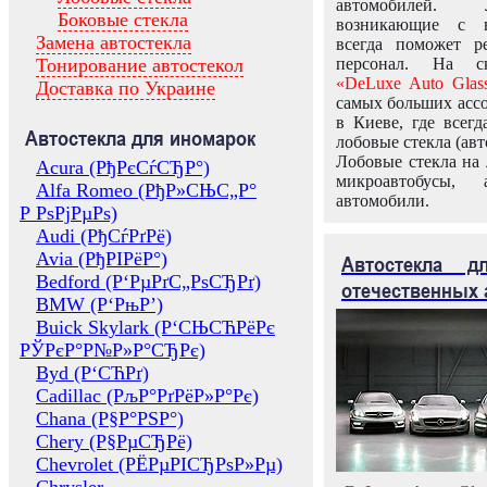
автомобилей.
Боковые стекла
возникающие с в
Замена автостекла
всегда поможет 
Тонирование автостекол
персонал. На ск
«DeLuxe Auto Glas
Доставка по Украине
самых больших ассо
в Киеве, где всег
Автостекла для иномарок
лобовые стекла (авт
Лобовые стекла на 
Acura (РђРєСѓСЂР°)
микроавтобусы, 
Alfa Romeo (РђР»СЊС„Р°
автомобили.
Р РѕРјРµРѕ)
Audi (РђСѓРґРё)
Avia (РђРІРёР°)
Автостекла 
Bedford (Р‘РµРґС„РѕСЂРґ)
отечественных 
BMW (Р‘РњР’)
Buick Skylark (Р‘СЊСЋРёРє
РЎРєР°Р№Р»Р°СЂРє)
Byd (Р‘СЋРґ)
Cadillac (РљР°РґРёР»Р°Рє)
Chana (Р§Р°РЅР°)
Chery (Р§РµСЂРё)
Chevrolet (РЁРµРІСЂРѕР»Рµ)