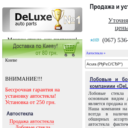
Продажа и у
Уточня
цены
(067) 536
Меняем стекла, как лампочки!
Автостекло »
Заказать установку автостекла в
Киеве
ВНИМАНИЕ!!!
Лобовые и бо
компаниии «DeL
Бессрочная гарантия на
Лобовые стекла
установку автостекла!
основным видом д
Установка от 250 грн.
является продажа и 
Наша компания на 
Автостекла
всегда в налич
обширных ассорт
Продажа автостекла
автостекла факти
Лобовые стекла