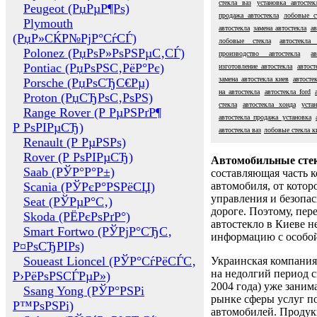
стекла ваз
установка автостек
Peugeot (РџРµР¶Рѕ)
продажа автостекла
лобовые с
Plymouth
автостекла
замена автостекла
ав
(РџР»СЌР№РјР°СѓСЃ)
лобовые стекла
автостекл
Polonez (РџРѕР»РѕРЅРµС‚СЃ)
производство автостекла
а
Pontiac (РџРѕРЅС‚РёР°Рє)
изготовление автостекла
автос
замена автостекла киев
автосте
Porsche (РџРѕСЂС€Рµ)
на автостекла
автостекла ford
Proton (РџСЂРѕС‚РѕРЅ)
стекла
автостекла хонда
уста
Range Rover (Р РµРЅРґР¶
автостекла продажа установка
Р РѕРІРµСЂ)
автостекла ваз
лобовые стекла к
Renault (Р РµРЅРѕ)
Rover (Р РѕРІРµСЂ)
Автомобильные сте
Saab (РЎР°Р°Р±)
составляющая часть 
Scania (РЎРєР°РЅРёСЏ)
автомобиля, от котор
управления и безопа
Seat (РЎРµР°С‚)
дороге. Поэтому, пере
Skoda (РЁРєРѕРґР°)
автостекло в Киеве н
Smart Fortwo (РЎРјР°СЂС‚
информацию с особо
Р¤РѕСЂРІРѕ)
Soueast Lioncel (РЎР°СѓРёСЃС‚
Украинская компания 
на недолгий период с
Р›РёРѕРЅСЃРµР»)
2004 года) уже заним
Ssang Yong (РЎР°РЅРі
рынке сферы услуг п
Р™РѕРЅРі)
автомобилей. Проду