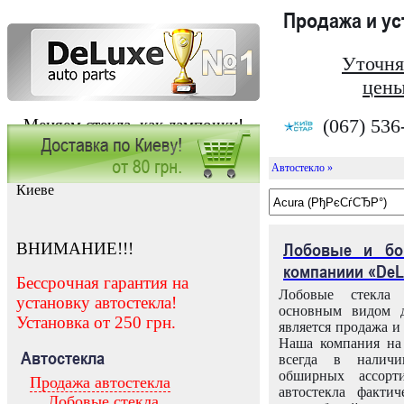
Продажа и у
Уточня
цены
(067) 536
Меняем стекла, как лампочки!
Автостекло »
Заказать установку автостекла в
Киеве
ВНИМАНИЕ!!!
Лобовые и бо
компаниии «DeL
Бессрочная гарантия на
Лобовые стекла
установку автостекла!
основным видом д
Установка от 250 грн.
является продажа и 
Наша компания на 
Автостекла
всегда в налич
обширных ассорт
Продажа автостекла
автостекла факти
Лобовые стекла