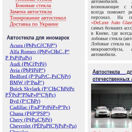
автомобилей.
Боковые стекла
возникающие с в
Замена автостекла
всегда поможет 
Тонирование автостекол
персонал. На ск
«DeLuxe Auto Glas
Доставка по Украине
самых больших ассо
в Киеве, где всег
Автостекла для иномарок
лобовые стекла (авт
Лобовые стекла на 
Acura (РђРєСѓСЂР°)
микроавтобусы, 
Alfa Romeo (РђР»СЊС„Р°
автомобили.
Р РѕРјРµРѕ)
Audi (РђСѓРґРё)
Avia (РђРІРёР°)
Автостекла 
Bedford (Р‘РµРґС„РѕСЂРґ)
отечественных 
BMW (Р‘РњР’)
Buick Skylark (Р‘СЊСЋРёРє
РЎРєР°Р№Р»Р°СЂРє)
Byd (Р‘СЋРґ)
Cadillac (РљР°РґРёР»Р°Рє)
Chana (Р§Р°РЅР°)
Chery (Р§РµСЂРё)
Chevrolet (РЁРµРІСЂРѕР»Рµ)