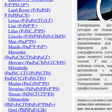
Р›Р°РЅС‡Р°)
Land Rover (Р›РµРЅРґ
Р РѕРІРµСЂ)
Lexus (Р›РµРєСЃСѓСЃ)
Тонирование авт
Liaz (Р›РёР°Р·)
сегодня не толь
Lifan (Р›РёС„Р°РЅ)
средство повышени
Lincoln (Р›РёРЅРєРѕР»СЊРЅ)
эксплуатации. Сов
Man (РњР°РЅ)
применяемые для
Mazda (РњР°Р·РґР°)
барьером для 
Mercedes
ультрафиолета, ул
даже немного сни
(РњРµСЂСЃРµРґРµСЃ)
салоне. У нас м
Mercury (РњРµСЂРєСѓСЂРё)
лобовые стекла, за
Mitsubishi
автомобиля с л
(РњРёС‚СЃСѓР±РёСЃРё,
уровнем затем
РњРёС†СѓР±РёСЃРё)
соответствии с 
Mudan (РњСѓРґР°РЅ)
Тонирование про
профессионально.
Neoplan (РќРµРѕРїР»Р°РЅ)
Nissan (РќРёСЃСЃР°РЅ)
Oldsmobile
Украина
5
из
5
на основе
27
оце
(РћР»РґСЃРјРѕР±Р°Р№Р»)
лобовые стекла
автостекла ваз
киеве
цены на автостекла
прод
Opel (РћРїРµР»СЊ)