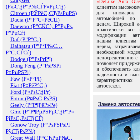
Chrysler
«DeLuxe Auto Glas
(РљСЂР°Р№СЃР»РµСЂ)
клиентам высококач
Citroen (РЎРёС‚СЂРѕРµРЅ)
для иномарок 
автомобилей по
Dacia (Р”Р°С‡РёСЏ)
ценам. Широкий ас
Daewoo (Р”СЌСѓ, Р”РµРѕ,
практически все 
Р”РµСѓ)
модификации авт
Daf (Р”Р°С„)
нашим клиентам 
Daihatsu (Р”Р°Р№С…
нервы, затрачивае
Р°С‚СЃСѓ)
необходимой моде
непосредственно с 
Dodge (Р”РѕРґР¶)
позволяет придержи
Dong Feng (Р”РѕРЅРі
и обеспечивать кл
Р¤РµРЅРі)
надежности и высо
Faw (Р¤Р°РІ)
характеристиках
Fiat (Р¤РёР°С‚)
автостекол.
Ford (Р¤РѕСЂРґ)
Foton (Р¤РѕС‚РѕРЅ)
Замена автосте
Geely (Р”Р¶РёР»Рё)
Gmc (Р”Р¶РµРЅРµСЂР°Р»
РјРѕС‚РѕСЂСЃ)
Gonow Troy (Р“РѕРЅРѕРІ
РўСЂРѕР№)
Great Wall (Р“СЂРµР№С‚