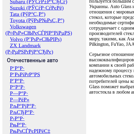
Subaru (РЎСѓР±Р°СЂСѓ)
пользуется большим 
Украины. Auto Glass
Suzuki (РЎСѓР·СѓРєРё)
отношения с мировы
Tata (РўР°С‚Р°)
стекол, которые пред
Toyota (РўРѕР№РѕС‚Р°)
необходимые сертиф
Volkswagen
сотрудничает с одни
(Р¤РѕР»СЊРєСЃРІР°РіРµРЅ)
производителей стекл
Volvo (Р’РѕР»СЊРІРѕ)
миру, такими, как Asa
Pilkington, FuYao, 
ZX Landmark
(Р›РµРЅРґРјР°СЂРє)
Серьезное отношение
Отечественные авто
высококвалифициров
компании к своей раб
Р‘Р°Р·
надежному процессу 
Р‘РѕРіРґР°РЅ
автомобильных стекол
Р’Р°Р·
потребителей цены к
Р“Р°Р·
Glass поможет выбрат
автостекла в любом а
Р—Р°Р·
Р—РёР»
РљР°РјР°Р·
РљСЂР°Р·
Р›Р°Р·
РњР°Р·
РњРѕСЃРєРІРёС‡