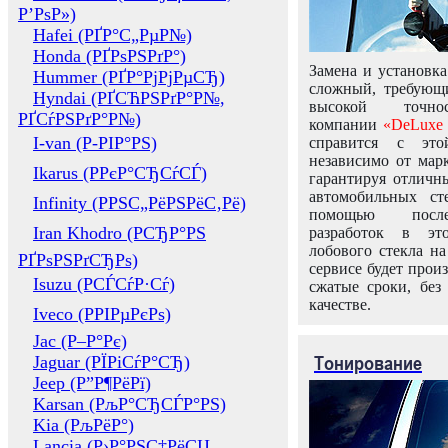
Р’РѕР»)
Hafei (РҐР°С„РµР№)
Honda (РҐРѕРЅРґР°)
Замена и установка
Hummer (РҐР°РјРјРµСЂ)
сложный, требующ
Hyndai (РҐСЋРЅРґР°Р№,
высокой точно
РҐСѓРЅРґР°Р№)
компании
«DeLuxe 
I-van (Р-РІР°РЅ)
справится с это
независимо от марк
Ikarus (РРєР°СЂСѓСЃ)
гарантируя отличны
автомобильных ст
Infinity (РРЅС„РёРЅРёС‚Рё)
помощью посл
Iran Khodro (РСЂР°РЅ
разработок в эт
лобового стекла н
РҐРѕРЅРґСЂРѕ)
сервисе будет прои
Isuzu (РСЃСѓР·Сѓ)
сжатые сроки, без
качестве.
Iveco (РРІРµРєРѕ)
Jac (Р–Р°Рє)
Тонирование
Jaguar (РЇРіСѓР°СЂ)
Jeep (Р”Р¶РёРї)
Karsan (РљР°СЂСЃР°РЅ)
Kia (РљРёР°)
Lancia (Р›Р°РЅС‡РёСЏ,