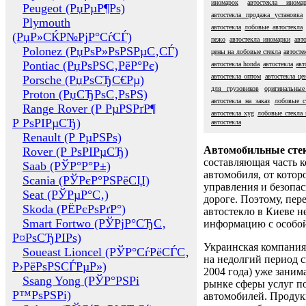
иномарок
автостекла инома
Peugeot (РџРµР¶Рѕ)
автостекла продажа установка
Plymouth
автостекла
лобовые автостекла
(РџР»СЌР№РјР°СѓСЃ)
пежо
автостекла иномарки
авт
Polonez (РџРѕР»РѕРЅРµС‚СЃ)
цены на лобовые стекла
автосте
Pontiac (РџРѕРЅС‚РёР°Рє)
автостекла honda
автостекла
авт
автостекла оптом
автостекла це
Porsche (РџРѕСЂС€Рµ)
для грузовиков
оригинальные
Proton (РџСЂРѕС‚РѕРЅ)
автостекла на заказ
лобовые ст
Range Rover (Р РµРЅРґР¶
автостекла xyg
лобовые стекла 
Р РѕРІРµСЂ)
автостекла
Renault (Р РµРЅРѕ)
Автомобильные сте
Rover (Р РѕРІРµСЂ)
составляющая часть 
Saab (РЎР°Р°Р±)
автомобиля, от котор
Scania (РЎРєР°РЅРёСЏ)
управления и безопа
Seat (РЎРµР°С‚)
дороге. Поэтому, пере
Skoda (РЁРєРѕРґР°)
автостекло в Киеве н
Smart Fortwo (РЎРјР°СЂС‚
информацию с особо
Р¤РѕСЂРІРѕ)
Украинская компания 
Soueast Lioncel (РЎР°СѓРёСЃС‚
на недолгий период с
Р›РёРѕРЅСЃРµР»)
2004 года) уже заним
Ssang Yong (РЎР°РЅРі
рынке сферы услуг п
Р™РѕРЅРі)
автомобилей. Проду