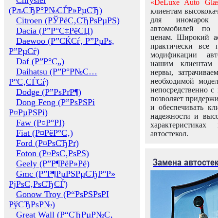
Chrysler
«DeLuxe Auto Glas
(РљСЂР°Р№СЃР»РµСЂ)
клиентам высококач
Citroen (РЎРёС‚СЂРѕРµРЅ)
для иномарок 
автомобилей по
Dacia (Р”Р°С‡РёСЏ)
ценам. Широкий ас
Daewoo (Р”СЌСѓ, Р”РµРѕ,
практически все 
Р”РµСѓ)
модификации авт
Daf (Р”Р°С„)
нашим клиентам 
Daihatsu (Р”Р°Р№С…
нервы, затрачивае
Р°С‚СЃСѓ)
необходимой моде
непосредственно с 
Dodge (Р”РѕРґР¶)
позволяет придержи
Dong Feng (Р”РѕРЅРі
и обеспечивать кл
Р¤РµРЅРі)
надежности и высо
Faw (Р¤Р°РІ)
характеристиках
Fiat (Р¤РёР°С‚)
автостекол.
Ford (Р¤РѕСЂРґ)
Foton (Р¤РѕС‚РѕРЅ)
Замена автосте
Geely (Р”Р¶РёР»Рё)
Gmc (Р”Р¶РµРЅРµСЂР°Р»
РјРѕС‚РѕСЂСЃ)
Gonow Troy (Р“РѕРЅРѕРІ
РўСЂРѕР№)
Great Wall (Р“СЂРµР№С‚