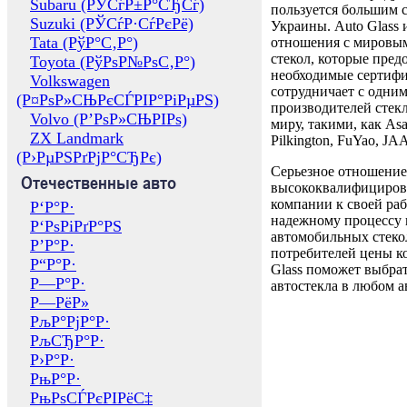
Subaru (РЎСѓР±Р°СЂСѓ)
пользуется большим 
Suzuki (РЎСѓР·СѓРєРё)
Украины. Auto Glass
Tata (РўР°С‚Р°)
отношения с мировы
стекол, которые пред
Toyota (РўРѕР№РѕС‚Р°)
необходимые сертиф
Volkswagen
сотрудничает с одни
(Р¤РѕР»СЊРєСЃРІР°РіРµРЅ)
производителей стекл
Volvo (Р’РѕР»СЊРІРѕ)
миру, такими, как Asa
ZX Landmark
Pilkington, FuYao, 
(Р›РµРЅРґРјР°СЂРє)
Серьезное отношение
Отечественные авто
высококвалифициров
компании к своей раб
Р‘Р°Р·
надежному процессу 
Р‘РѕРіРґР°РЅ
автомобильных стекол
Р’Р°Р·
потребителей цены к
Р“Р°Р·
Glass поможет выбрат
Р—Р°Р·
автостекла в любом а
Р—РёР»
РљР°РјР°Р·
РљСЂР°Р·
Р›Р°Р·
РњР°Р·
РњРѕСЃРєРІРёС‡