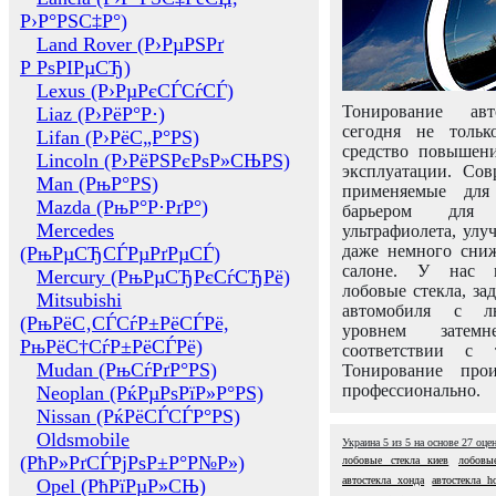
Р›Р°РЅС‡Р°)
Land Rover (Р›РµРЅРґ
Р РѕРІРµСЂ)
Lexus (Р›РµРєСЃСѓСЃ)
Тонирование авт
Liaz (Р›РёР°Р·)
сегодня не толь
Lifan (Р›РёС„Р°РЅ)
средство повышени
Lincoln (Р›РёРЅРєРѕР»СЊРЅ)
эксплуатации. Сов
Man (РњР°РЅ)
применяемые для
Mazda (РњР°Р·РґР°)
барьером для 
Mercedes
ультрафиолета, ул
даже немного сни
(РњРµСЂСЃРµРґРµСЃ)
салоне. У нас м
Mercury (РњРµСЂРєСѓСЂРё)
лобовые стекла, за
Mitsubishi
автомобиля с л
(РњРёС‚СЃСѓР±РёСЃРё,
уровнем затем
РњРёС†СѓР±РёСЃРё)
соответствии с 
Mudan (РњСѓРґР°РЅ)
Тонирование про
профессионально.
Neoplan (РќРµРѕРїР»Р°РЅ)
Nissan (РќРёСЃСЃР°РЅ)
Oldsmobile
Украина
5
из
5
на основе
27
оце
(РћР»РґСЃРјРѕР±Р°Р№Р»)
лобовые стекла киев
лобовы
автостекла хонда
автостекла h
Opel (РћРїРµР»СЊ)