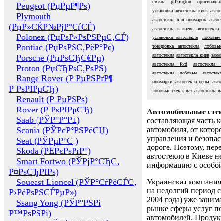
стекла pilkington
оригиналь
Peugeot (РџРµР¶Рѕ)
установка автостекла киев
авто
Plymouth
автостекла для иномарок
автос
(РџР»СЌР№РјР°СѓСЃ)
автостекла в киеве
автостекла
Polonez (РџРѕР»РѕРЅРµС‚СЃ)
установка автостекла
лобовые
Pontiac (РџРѕРЅС‚РёР°Рє)
тонировка автостекла
лобовы
автостекла
автостекла киев
заме
Porsche (РџРѕСЂС€Рµ)
автостекла ford
автостекла 
Proton (РџСЂРѕС‚РѕРЅ)
автостекла
лобовые автостек
Range Rover (Р РµРЅРґР¶
иномарки
автостекла цены
авто
Р РѕРІРµСЂ)
лобовые стекла ваз
автостекла в
Renault (Р РµРЅРѕ)
Rover (Р РѕРІРµСЂ)
Автомобильные сте
Saab (РЎР°Р°Р±)
составляющая часть 
Scania (РЎРєР°РЅРёСЏ)
автомобиля, от котор
управления и безопа
Seat (РЎРµР°С‚)
дороге. Поэтому, пере
Skoda (РЁРєРѕРґР°)
автостекло в Киеве н
Smart Fortwo (РЎРјР°СЂС‚
информацию с особо
Р¤РѕСЂРІРѕ)
Soueast Lioncel (РЎР°СѓРёСЃС‚
Украинская компания 
на недолгий период с
Р›РёРѕРЅСЃРµР»)
2004 года) уже заним
Ssang Yong (РЎР°РЅРі
рынке сферы услуг п
Р™РѕРЅРі)
автомобилей. Проду