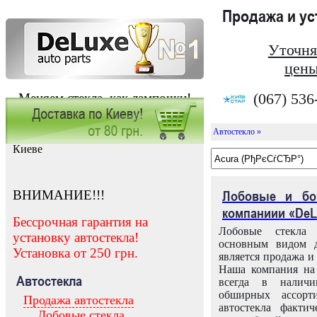
Продажа и у
Уточня
цены
(067) 536
Меняем стекла, как лампочки!
Автостекло »
Заказать установку автостекла в
Киеве
ВНИМАНИЕ!!!
Лобовые и бо
компаниии «DeL
Бессрочная гарантия на
Лобовые стекла
установку автостекла!
основным видом д
Установка от 250 грн.
является продажа и 
Наша компания на 
Автостекла
всегда в налич
обширных ассорт
Продажа автостекла
автостекла факти
Лобовые стекла