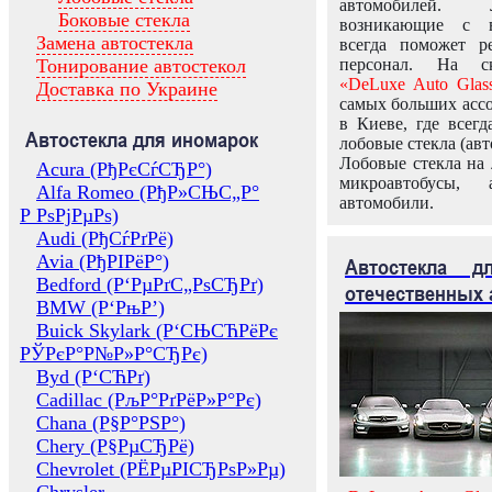
автомобилей.
Боковые стекла
возникающие с в
Замена автостекла
всегда поможет 
Тонирование автостекол
персонал. На ск
«DeLuxe Auto Glas
Доставка по Украине
самых больших ассо
в Киеве, где всег
Автостекла для иномарок
лобовые стекла (авт
Лобовые стекла на 
Acura (РђРєСѓСЂР°)
микроавтобусы, 
Alfa Romeo (РђР»СЊС„Р°
автомобили.
Р РѕРјРµРѕ)
Audi (РђСѓРґРё)
Avia (РђРІРёР°)
Автостекла 
Bedford (Р‘РµРґС„РѕСЂРґ)
отечественных 
BMW (Р‘РњР’)
Buick Skylark (Р‘СЊСЋРёРє
РЎРєР°Р№Р»Р°СЂРє)
Byd (Р‘СЋРґ)
Cadillac (РљР°РґРёР»Р°Рє)
Chana (Р§Р°РЅР°)
Chery (Р§РµСЂРё)
Chevrolet (РЁРµРІСЂРѕР»Рµ)