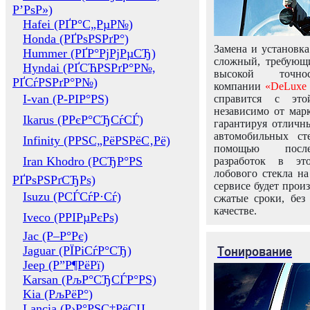
Р’РѕР»)
Hafei (РҐР°С„РµР№)
Honda (РҐРѕРЅРґР°)
Замена и установка
Hummer (РҐР°РјРјРµСЂ)
сложный, требующ
Hyndai (РҐСЋРЅРґР°Р№,
высокой точно
РҐСѓРЅРґР°Р№)
компании
«DeLuxe 
I-van (Р-РІР°РЅ)
справится с это
независимо от марк
Ikarus (РРєР°СЂСѓСЃ)
гарантируя отличны
автомобильных ст
Infinity (РРЅС„РёРЅРёС‚Рё)
помощью посл
Iran Khodro (РСЂР°РЅ
разработок в эт
лобового стекла н
РҐРѕРЅРґСЂРѕ)
сервисе будет прои
Isuzu (РСЃСѓР·Сѓ)
сжатые сроки, без
качестве.
Iveco (РРІРµРєРѕ)
Jac (Р–Р°Рє)
Тонирование
Jaguar (РЇРіСѓР°СЂ)
Jeep (Р”Р¶РёРї)
Karsan (РљР°СЂСЃР°РЅ)
Kia (РљРёР°)
Lancia (Р›Р°РЅС‡РёСЏ,