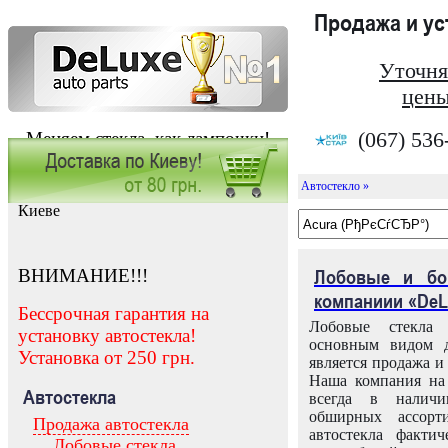
Продажа и у
Уточня
цены
(067) 536
Меняем стекла, как лампочки!
Автостекло »
Заказать установку автостекла в
Киеве
ВНИМАНИЕ!!!
Лобовые и бо
компаниии «DeL
Бессрочная гарантия на
Лобовые стекла
установку автостекла!
основным видом д
Установка от 250 грн.
является продажа и 
Наша компания на 
Автостекла
всегда в налич
обширных ассорт
Продажа автостекла
автостекла факти
Лобовые стекла