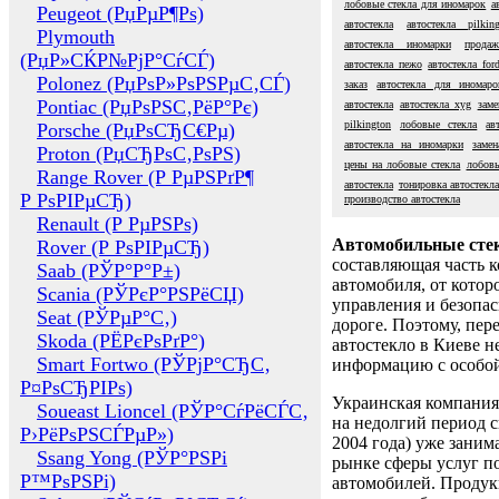
лобовые стекла для иномарок
а
Peugeot (РџРµР¶Рѕ)
автостекла
автостекла pilkin
Plymouth
автостекла иномарки
продаж
(РџР»СЌР№РјР°СѓСЃ)
автостекла пежо
автостекла for
Polonez (РџРѕР»РѕРЅРµС‚СЃ)
заказ
автостекла для иномаро
Pontiac (РџРѕРЅС‚РёР°Рє)
автостекла
автостекла xyg
заме
pilkington
лобовые стекла
ав
Porsche (РџРѕСЂС€Рµ)
автостекла на иномарки
замен
Proton (РџСЂРѕС‚РѕРЅ)
цены на лобовые стекла
лобовы
Range Rover (Р РµРЅРґР¶
автостекла
тонировка автостекл
Р РѕРІРµСЂ)
производство автостекла
Renault (Р РµРЅРѕ)
Автомобильные сте
Rover (Р РѕРІРµСЂ)
составляющая часть 
Saab (РЎР°Р°Р±)
автомобиля, от котор
Scania (РЎРєР°РЅРёСЏ)
управления и безопа
Seat (РЎРµР°С‚)
дороге. Поэтому, пере
Skoda (РЁРєРѕРґР°)
автостекло в Киеве н
Smart Fortwo (РЎРјР°СЂС‚
информацию с особо
Р¤РѕСЂРІРѕ)
Украинская компания 
Soueast Lioncel (РЎР°СѓРёСЃС‚
на недолгий период с
Р›РёРѕРЅСЃРµР»)
2004 года) уже заним
Ssang Yong (РЎР°РЅРі
рынке сферы услуг п
Р™РѕРЅРі)
автомобилей. Проду