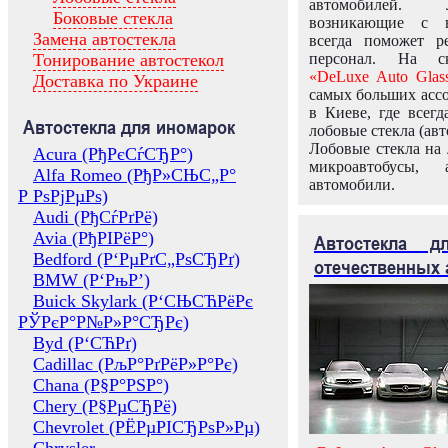
автомобилей.
Боковые стекла
возникающие с в
Замена автостекла
всегда поможет 
Тонирование автостекол
персонал. На ск
«DeLuxe Auto Glas
Доставка по Украине
самых больших ассо
в Киеве, где всег
Автостекла для иномарок
лобовые стекла (авт
Лобовые стекла на 
Acura (РђРєСѓСЂР°)
микроавтобусы, 
Alfa Romeo (РђР»СЊС„Р°
автомобили.
Р РѕРјРµРѕ)
Audi (РђСѓРґРё)
Avia (РђРІРёР°)
Автостекла 
Bedford (Р‘РµРґС„РѕСЂРґ)
отечественных 
BMW (Р‘РњР’)
Buick Skylark (Р‘СЊСЋРёРє
РЎРєР°Р№Р»Р°СЂРє)
Byd (Р‘СЋРґ)
Cadillac (РљР°РґРёР»Р°Рє)
Chana (Р§Р°РЅР°)
Chery (Р§РµСЂРё)
Chevrolet (РЁРµРІСЂРѕР»Рµ)