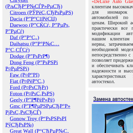
Chrysler
«DeLuxe Auto Glas
(РљСЂР°Р№СЃР»РµСЂ)
клиентам высококач
Citroen (РЎРёС‚СЂРѕРµРЅ)
для иномарок 
автомобилей по
Dacia (Р”Р°С‡РёСЏ)
ценам. Широкий ас
Daewoo (Р”СЌСѓ, Р”РµРѕ,
практически все 
Р”РµСѓ)
модификации авт
Daf (Р”Р°С„)
нашим клиентам 
Daihatsu (Р”Р°Р№С…
нервы, затрачивае
Р°С‚СЃСѓ)
необходимой моде
непосредственно с 
Dodge (Р”РѕРґР¶)
позволяет придержи
Dong Feng (Р”РѕРЅРі
и обеспечивать кл
Р¤РµРЅРі)
надежности и высо
Faw (Р¤Р°РІ)
характеристиках
Fiat (Р¤РёР°С‚)
автостекол.
Ford (Р¤РѕСЂРґ)
Foton (Р¤РѕС‚РѕРЅ)
Замена автосте
Geely (Р”Р¶РёР»Рё)
Gmc (Р”Р¶РµРЅРµСЂР°Р»
РјРѕС‚РѕСЂСЃ)
Gonow Troy (Р“РѕРЅРѕРІ
РўСЂРѕР№)
Great Wall (Р“СЂРµР№С‚