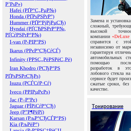
Р’РѕР»)
Hafei (РҐР°С„РµР№)
Honda (РҐРѕРЅРґР°)
Замена и установка
Hummer (РҐР°РјРјРµСЂ)
сложный, требующ
Hyndai (РҐСЋРЅРґР°Р№,
высокой точно
РҐСѓРЅРґР°Р№)
компании
«DeLuxe 
I-van (Р-РІР°РЅ)
справится с это
независимо от марк
Ikarus (РРєР°СЂСѓСЃ)
гарантируя отличны
автомобильных ст
Infinity (РРЅС„РёРЅРёС‚Рё)
помощью посл
Iran Khodro (РСЂР°РЅ
разработок в эт
лобового стекла н
РҐРѕРЅРґСЂРѕ)
сервисе будет прои
Isuzu (РСЃСѓР·Сѓ)
сжатые сроки, без
качестве.
Iveco (РРІРµРєРѕ)
Jac (Р–Р°Рє)
Тонирование
Jaguar (РЇРіСѓР°СЂ)
Jeep (Р”Р¶РёРї)
Karsan (РљР°СЂСЃР°РЅ)
Kia (РљРёР°)
Lancia (Р›Р°РЅС‡РёСЏ,