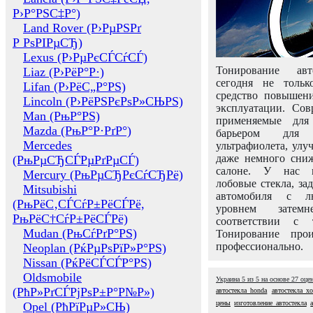
Р›Р°РЅС‡Р°)
Land Rover (Р›РµРЅРґ
Р РѕРІРµСЂ)
Lexus (Р›РµРєСЃСѓСЃ)
Тонирование авт
Liaz (Р›РёР°Р·)
сегодня не толь
Lifan (Р›РёС„Р°РЅ)
средство повышени
Lincoln (Р›РёРЅРєРѕР»СЊРЅ)
эксплуатации. Сов
Man (РњР°РЅ)
применяемые для
Mazda (РњР°Р·РґР°)
барьером для 
Mercedes
ультрафиолета, ул
даже немного сни
(РњРµСЂСЃРµРґРµСЃ)
салоне. У нас м
Mercury (РњРµСЂРєСѓСЂРё)
лобовые стекла, за
Mitsubishi
автомобиля с л
(РњРёС‚СЃСѓР±РёСЃРё,
уровнем затем
РњРёС†СѓР±РёСЃРё)
соответствии с 
Mudan (РњСѓРґР°РЅ)
Тонирование про
профессионально.
Neoplan (РќРµРѕРїР»Р°РЅ)
Nissan (РќРёСЃСЃР°РЅ)
Oldsmobile
Украина
5
из
5
на основе
27
оце
(РћР»РґСЃРјРѕР±Р°Р№Р»)
автостекла honda
автостекла х
цены
изготовление автостекла
Opel (РћРїРµР»СЊ)