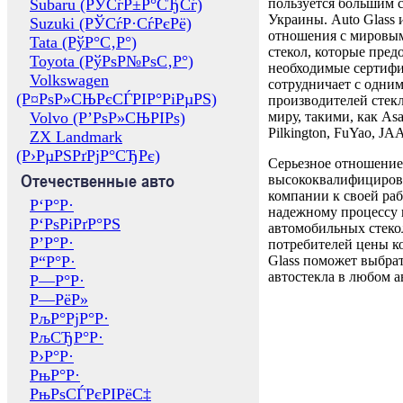
Subaru (РЎСѓР±Р°СЂСѓ)
пользуется большим 
Украины. Auto Glass
Suzuki (РЎСѓР·СѓРєРё)
отношения с мировы
Tata (РўР°С‚Р°)
стекол, которые пред
Toyota (РўРѕР№РѕС‚Р°)
необходимые сертиф
Volkswagen
сотрудничает с одни
(Р¤РѕР»СЊРєСЃРІР°РіРµРЅ)
производителей стекл
Volvo (Р’РѕР»СЊРІРѕ)
миру, такими, как Asa
Pilkington, FuYao, 
ZX Landmark
(Р›РµРЅРґРјР°СЂРє)
Серьезное отношение
Отечественные авто
высококвалифициров
компании к своей раб
Р‘Р°Р·
надежному процессу 
Р‘РѕРіРґР°РЅ
автомобильных стекол
Р’Р°Р·
потребителей цены к
Р“Р°Р·
Glass поможет выбрат
автостекла в любом а
Р—Р°Р·
Р—РёР»
РљР°РјР°Р·
РљСЂР°Р·
Р›Р°Р·
РњР°Р·
РњРѕСЃРєРІРёС‡