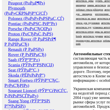
автостекла цены
купить автос
Peugeot (РџРµР¶Рѕ)
иномарки
замена автостекла
ло
Plymouth
лобовые стекла pilkington
автос
(РџР»СЌР№РјР°СѓСЃ)
для иномарок
изготовление
Polonez (РџРѕР»РѕРЅРµС‚СЃ)
автостекла на заказ
автостекла 
Pontiac (РџРѕРЅС‚РёР°Рє)
стекла для грузовиков
автостек
автостекла xyg
установка автос
Porsche (РџРѕСЂС€Рµ)
автостекла оптом
цены на автос
Proton (РџСЂРѕС‚РѕРЅ)
honda
автостекла украина
автос
Range Rover (Р РµРЅРґР¶
производство автостекла
лобовы
Р РѕРІРµСЂ)
киев
Renault (Р РµРЅРѕ)
Автомобильные сте
Rover (Р РѕРІРµСЂ)
составляющая часть 
Saab (РЎР°Р°Р±)
автомобиля, от котор
Scania (РЎРєР°РЅРёСЏ)
управления и безопа
Seat (РЎРµР°С‚)
дороге. Поэтому, пере
Skoda (РЁРєРѕРґР°)
автостекло в Киеве н
Smart Fortwo (РЎРјР°СЂС‚
информацию с особо
Р¤РѕСЂРІРѕ)
Украинская компания 
Soueast Lioncel (РЎР°СѓРёСЃС‚
на недолгий период с
Р›РёРѕРЅСЃРµР»)
2004 года) уже заним
Ssang Yong (РЎР°РЅРі
рынке сферы услуг п
Р™РѕРЅРі)
автомобилей. Проду