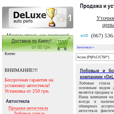
Продажа и у
Уточня
цены
(067) 536
Меняем стекла, как лампочки!
Автостекло »
Заказать установку автостекла в
Киеве
ВНИМАНИЕ!!!
Лобовые и бо
компаниии «DeL
Бессрочная гарантия на
Лобовые стекла
установку автостекла!
основным видом д
Установка от 250 грн.
является продажа и 
Наша компания на 
Автостекла
всегда в налич
обширных ассорт
Продажа автостекла
автостекла факти
Лобовые стекла