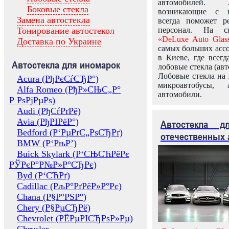
автомобилей.
Боковые стекла
возникающие с в
Замена автостекла
всегда поможет 
Тонирование автостекол
персонал. На ск
«DeLuxe Auto Glas
Доставка по Украине
самых больших ассо
в Киеве, где всег
Автостекла для иномарок
лобовые стекла (авт
Лобовые стекла на 
Acura (РђРєСѓСЂР°)
микроавтобусы, 
Alfa Romeo (РђР»СЊС„Р°
автомобили.
Р РѕРјРµРѕ)
Audi (РђСѓРґРё)
Avia (РђРІРёР°)
Автостекла 
Bedford (Р‘РµРґС„РѕСЂРґ)
отечественных 
BMW (Р‘РњР’)
Buick Skylark (Р‘СЊСЋРёРє
РЎРєР°Р№Р»Р°СЂРє)
Byd (Р‘СЋРґ)
Cadillac (РљР°РґРёР»Р°Рє)
Chana (Р§Р°РЅР°)
Chery (Р§РµСЂРё)
Chevrolet (РЁРµРІСЂРѕР»Рµ)