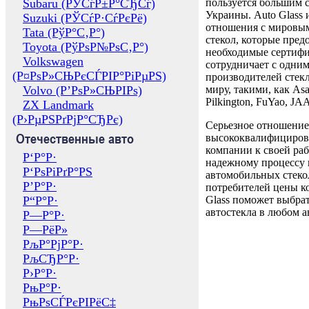
Subaru (РЎСѓР±Р°СЂСѓ)
пользуется большим 
Украины. Auto Glass
Suzuki (РЎСѓР·СѓРєРё)
отношения с мировы
Tata (РўР°С‚Р°)
стекол, которые пред
Toyota (РўРѕР№РѕС‚Р°)
необходимые сертиф
Volkswagen
сотрудничает с одни
(Р¤РѕР»СЊРєСЃРІР°РіРµРЅ)
производителей стекл
Volvo (Р’РѕР»СЊРІРѕ)
миру, такими, как Asa
Pilkington, FuYao, 
ZX Landmark
(Р›РµРЅРґРјР°СЂРє)
Серьезное отношение
Отечественные авто
высококвалифициров
компании к своей раб
Р‘Р°Р·
надежному процессу 
Р‘РѕРіРґР°РЅ
автомобильных стекол
Р’Р°Р·
потребителей цены к
Р“Р°Р·
Glass поможет выбрат
автостекла в любом а
Р—Р°Р·
Р—РёР»
РљР°РјР°Р·
РљСЂР°Р·
Р›Р°Р·
РњР°Р·
РњРѕСЃРєРІРёС‡