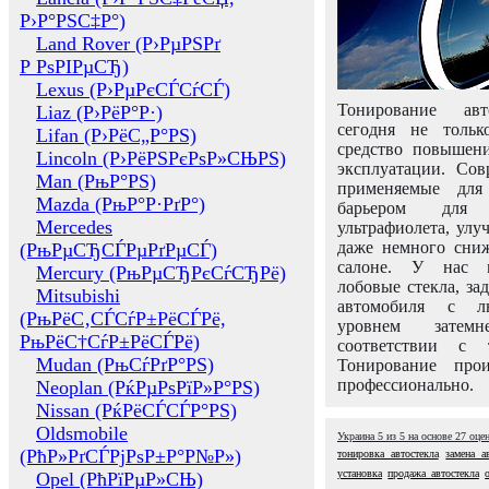
Р›Р°РЅС‡Р°)
Land Rover (Р›РµРЅРґ
Р РѕРІРµСЂ)
Lexus (Р›РµРєСЃСѓСЃ)
Тонирование авт
Liaz (Р›РёР°Р·)
сегодня не толь
Lifan (Р›РёС„Р°РЅ)
средство повышени
Lincoln (Р›РёРЅРєРѕР»СЊРЅ)
эксплуатации. Сов
Man (РњР°РЅ)
применяемые для
Mazda (РњР°Р·РґР°)
барьером для 
Mercedes
ультрафиолета, ул
даже немного сни
(РњРµСЂСЃРµРґРµСЃ)
салоне. У нас м
Mercury (РњРµСЂРєСѓСЂРё)
лобовые стекла, за
Mitsubishi
автомобиля с л
(РњРёС‚СЃСѓР±РёСЃРё,
уровнем затем
РњРёС†СѓР±РёСЃРё)
соответствии с 
Mudan (РњСѓРґР°РЅ)
Тонирование про
профессионально.
Neoplan (РќРµРѕРїР»Р°РЅ)
Nissan (РќРёСЃСЃР°РЅ)
Oldsmobile
Украина
5
из
5
на основе
27
оце
(РћР»РґСЃРјРѕР±Р°Р№Р»)
тонировка автостекла
замена а
установка
продажа автостекла
Opel (РћРїРµР»СЊ)