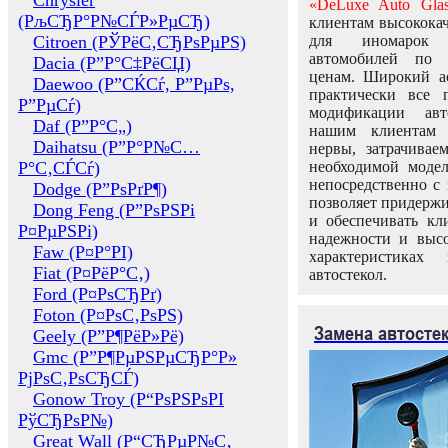
Chrysler
«DeLuxe Auto Glas
(РљСЂР°Р№СЃР»РµСЂ)
клиентам высококач
Citroen (РЎРёС‚СЂРѕРµРЅ)
для иномарок 
автомобилей по
Dacia (Р”Р°С‡РёСЏ)
ценам. Широкий ас
Daewoo (Р”СЌСѓ, Р”РµРѕ,
практически все 
Р”РµСѓ)
модификации авт
Daf (Р”Р°С„)
нашим клиентам 
Daihatsu (Р”Р°Р№С…
нервы, затрачивае
Р°С‚СЃСѓ)
необходимой моде
непосредственно с 
Dodge (Р”РѕРґР¶)
позволяет придержи
Dong Feng (Р”РѕРЅРі
и обеспечивать кл
Р¤РµРЅРі)
надежности и высо
Faw (Р¤Р°РІ)
характеристиках
Fiat (Р¤РёР°С‚)
автостекол.
Ford (Р¤РѕСЂРґ)
Foton (Р¤РѕС‚РѕРЅ)
Замена автосте
Geely (Р”Р¶РёР»Рё)
Gmc (Р”Р¶РµРЅРµСЂР°Р»
РјРѕС‚РѕСЂСЃ)
Gonow Troy (Р“РѕРЅРѕРІ
РўСЂРѕР№)
Great Wall (Р“СЂРµР№С‚