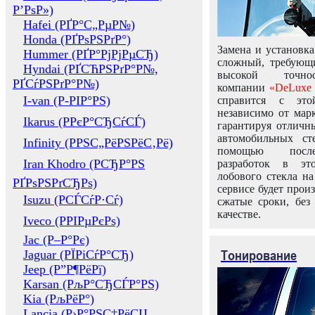
Р’РѕР»)
Hafei (РҐР°С„РµР№)
Honda (РҐРѕРЅРґР°)
Замена и установка
Hummer (РҐР°РјРјРµСЂ)
сложный, требующ
Hyndai (РҐСЋРЅРґР°Р№,
высокой точно
РҐСѓРЅРґР°Р№)
компании
«DeLuxe 
I-van (Р-РІР°РЅ)
справится с это
независимо от марк
Ikarus (РРєР°СЂСѓСЃ)
гарантируя отличны
автомобильных ст
Infinity (РРЅС„РёРЅРёС‚Рё)
помощью посл
Iran Khodro (РСЂР°РЅ
разработок в эт
лобового стекла н
РҐРѕРЅРґСЂРѕ)
сервисе будет прои
Isuzu (РСЃСѓР·Сѓ)
сжатые сроки, без
качестве.
Iveco (РРІРµРєРѕ)
Jac (Р–Р°Рє)
Тонирование
Jaguar (РЇРіСѓР°СЂ)
Jeep (Р”Р¶РёРї)
Karsan (РљР°СЂСЃР°РЅ)
Kia (РљРёР°)
Lancia (Р›Р°РЅС‡РёСЏ,