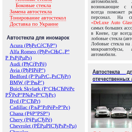
автомобилей.
Боковые стекла
возникающие с в
Замена автостекла
всегда поможет 
Тонирование автостекол
персонал. На ск
«DeLuxe Auto Glas
Доставка по Украине
самых больших ассо
в Киеве, где всег
Автостекла для иномарок
лобовые стекла (авт
Лобовые стекла на 
Acura (РђРєСѓСЂР°)
микроавтобусы, 
Alfa Romeo (РђР»СЊС„Р°
автомобили.
Р РѕРјРµРѕ)
Audi (РђСѓРґРё)
Avia (РђРІРёР°)
Автостекла 
Bedford (Р‘РµРґС„РѕСЂРґ)
отечественных 
BMW (Р‘РњР’)
Buick Skylark (Р‘СЊСЋРёРє
РЎРєР°Р№Р»Р°СЂРє)
Byd (Р‘СЋРґ)
Cadillac (РљР°РґРёР»Р°Рє)
Chana (Р§Р°РЅР°)
Chery (Р§РµСЂРё)
Chevrolet (РЁРµРІСЂРѕР»Рµ)