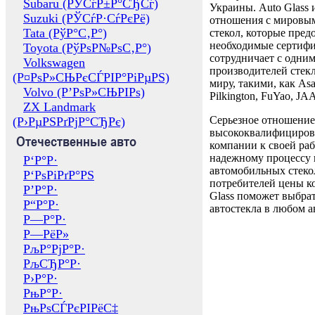
Subaru (РЎСѓР±Р°СЂСѓ)
Украины. Auto Glass
Suzuki (РЎСѓР·СѓРєРё)
отношения с мировы
Tata (РўР°С‚Р°)
стекол, которые пред
необходимые сертиф
Toyota (РўРѕР№РѕС‚Р°)
сотрудничает с одни
Volkswagen
производителей стекл
(Р¤РѕР»СЊРєСЃРІР°РіРµРЅ)
миру, такими, как Asa
Volvo (Р’РѕР»СЊРІРѕ)
Pilkington, FuYao, 
ZX Landmark
Серьезное отношение
(Р›РµРЅРґРјР°СЂРє)
высококвалифициров
Отечественные авто
компании к своей раб
надежному процессу 
Р‘Р°Р·
автомобильных стекол
Р‘РѕРіРґР°РЅ
потребителей цены к
Р’Р°Р·
Glass поможет выбрат
Р“Р°Р·
автостекла в любом а
Р—Р°Р·
Р—РёР»
РљР°РјР°Р·
РљСЂР°Р·
Р›Р°Р·
РњР°Р·
РњРѕСЃРєРІРёС‡