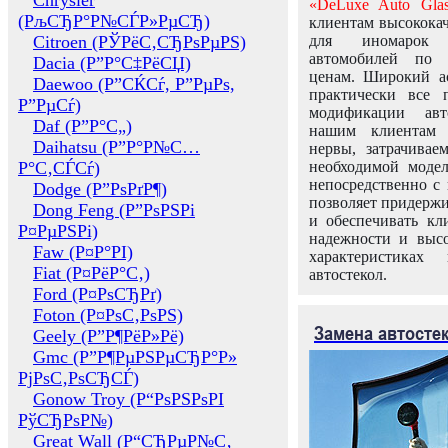
Chrysler
«DeLuxe Auto Glas
(РљСЂР°Р№СЃР»РµСЂ)
клиентам высококач
Citroen (РЎРёС‚СЂРѕРµРЅ)
для иномарок 
автомобилей по
Dacia (Р”Р°С‡РёСЏ)
ценам. Широкий ас
Daewoo (Р”СЌСѓ, Р”РµРѕ,
практически все 
Р”РµСѓ)
модификации авт
Daf (Р”Р°С„)
нашим клиентам 
Daihatsu (Р”Р°Р№С…
нервы, затрачивае
Р°С‚СЃСѓ)
необходимой моде
непосредственно с 
Dodge (Р”РѕРґР¶)
позволяет придержи
Dong Feng (Р”РѕРЅРі
и обеспечивать кл
Р¤РµРЅРі)
надежности и высо
Faw (Р¤Р°РІ)
характеристиках
Fiat (Р¤РёР°С‚)
автостекол.
Ford (Р¤РѕСЂРґ)
Foton (Р¤РѕС‚РѕРЅ)
Замена автосте
Geely (Р”Р¶РёР»Рё)
Gmc (Р”Р¶РµРЅРµСЂР°Р»
РјРѕС‚РѕСЂСЃ)
Gonow Troy (Р“РѕРЅРѕРІ
РўСЂРѕР№)
Great Wall (Р“СЂРµР№С‚