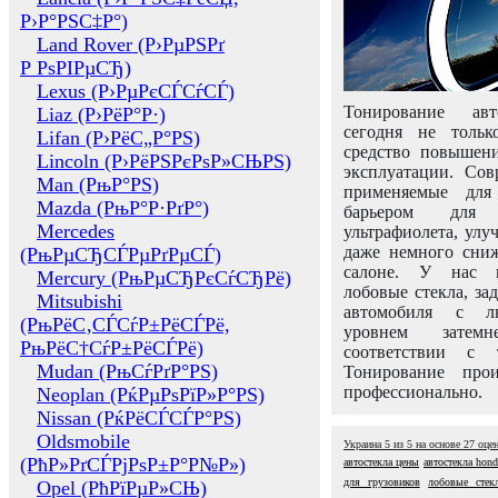
Р›Р°РЅС‡Р°)
Land Rover (Р›РµРЅРґ
Р РѕРІРµСЂ)
Lexus (Р›РµРєСЃСѓСЃ)
Тонирование авт
Liaz (Р›РёР°Р·)
сегодня не толь
Lifan (Р›РёС„Р°РЅ)
средство повышени
Lincoln (Р›РёРЅРєРѕР»СЊРЅ)
эксплуатации. Сов
Man (РњР°РЅ)
применяемые для
Mazda (РњР°Р·РґР°)
барьером для 
Mercedes
ультрафиолета, ул
даже немного сни
(РњРµСЂСЃРµРґРµСЃ)
салоне. У нас м
Mercury (РњРµСЂРєСѓСЂРё)
лобовые стекла, за
Mitsubishi
автомобиля с л
(РњРёС‚СЃСѓР±РёСЃРё,
уровнем затем
РњРёС†СѓР±РёСЃРё)
соответствии с 
Mudan (РњСѓРґР°РЅ)
Тонирование про
профессионально.
Neoplan (РќРµРѕРїР»Р°РЅ)
Nissan (РќРёСЃСЃР°РЅ)
Oldsmobile
Украина
5
из
5
на основе
27
оце
(РћР»РґСЃРјРѕР±Р°Р№Р»)
автостекла цены
автостекла hond
для грузовиков
лобовые стек
Opel (РћРїРµР»СЊ)