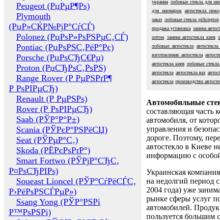
украина
лобовые стекла для ин
Peugeot (РџРµР¶Рѕ)
для иномарок
автостекла пежо
Plymouth
заказ
лобовые стекла pilkington
(РџР»СЌР№РјР°СѓСЃ)
продажа установка
замена автос
Polonez (РџРѕР»РѕРЅРµС‚СЃ)
оптом
замена автостекла киев
Pontiac (РџРѕРЅС‚РёР°Рє)
лобовые автостекла
автостекла
изготовление автостекла
автост
Porsche (РџРѕСЂС€Рµ)
автостекла киев
лобовые стекла
Proton (РџСЂРѕС‚РѕРЅ)
автостекла
автостекла ваз
автос
Range Rover (Р РµРЅРґР¶
автостекла
производство автосте
Р РѕРІРµСЂ)
Renault (Р РµРЅРѕ)
Автомобильные сте
Rover (Р РѕРІРµСЂ)
составляющая часть 
Saab (РЎР°Р°Р±)
автомобиля, от котор
Scania (РЎРєР°РЅРёСЏ)
управления и безопа
дороге. Поэтому, пере
Seat (РЎРµР°С‚)
автостекло в Киеве н
Skoda (РЁРєРѕРґР°)
информацию с особо
Smart Fortwo (РЎРјР°СЂС‚
Р¤РѕСЂРІРѕ)
Украинская компания 
Soueast Lioncel (РЎР°СѓРёСЃС‚
на недолгий период с
2004 года) уже заним
Р›РёРѕРЅСЃРµР»)
рынке сферы услуг п
Ssang Yong (РЎР°РЅРі
автомобилей. Проду
Р™РѕРЅРі)
пользуется большим 