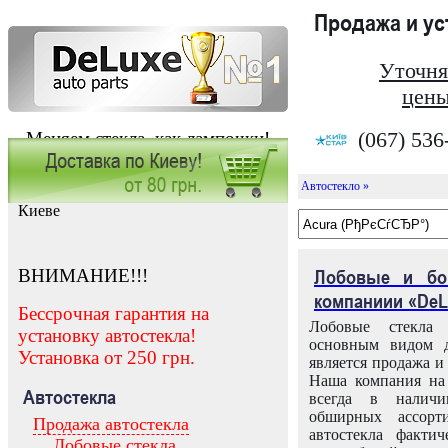
Продажа и у
Уточня
цены
(067) 536
Меняем стекла, как лампочки!
Автостекло »
Заказать установку автостекла в
Киеве
ВНИМАНИЕ!!!
Лобовые и бо
компаниии «DeL
Бессрочная гарантия на
Лобовые стекла
установку автостекла!
основным видом д
Установка от 250 грн.
является продажа и 
Наша компания на 
Автостекла
всегда в налич
обширных ассорт
Продажа автостекла
автостекла факти
Лобовые стекла