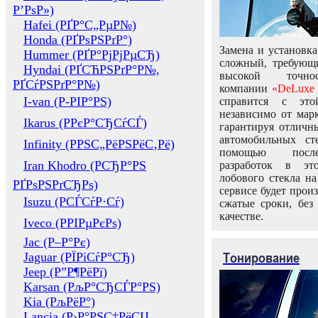
Р’РѕР»)
Hafei (РҐР°С„РµР№)
Honda (РҐРѕРЅРґР°)
Замена и установка
Hummer (РҐР°РјРјРµСЂ)
сложный, требующ
Hyndai (РҐСЋРЅРґР°Р№,
высокой точно
РҐСѓРЅРґР°Р№)
компании
«DeLuxe 
I-van (Р-РІР°РЅ)
справится с это
независимо от марк
Ikarus (РРєР°СЂСѓСЃ)
гарантируя отличны
автомобильных ст
Infinity (РРЅС„РёРЅРёС‚Рё)
помощью посл
Iran Khodro (РСЂР°РЅ
разработок в эт
лобового стекла н
РҐРѕРЅРґСЂРѕ)
сервисе будет прои
Isuzu (РСЃСѓР·Сѓ)
сжатые сроки, без
качестве.
Iveco (РРІРµРєРѕ)
Jac (Р–Р°Рє)
Тонирование
Jaguar (РЇРіСѓР°СЂ)
Jeep (Р”Р¶РёРї)
Karsan (РљР°СЂСЃР°РЅ)
Kia (РљРёР°)
Lancia (Р›Р°РЅС‡РёСЏ,