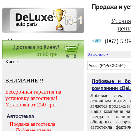
Продажа и у
Уточня
цены
(067) 536
Меняем стекла, как лампочки!
Автостекло »
Заказать установку автостекла в
Киеве
ВНИМАНИЕ!!!
Лобовые и бо
компаниии «DeL
Бессрочная гарантия на
Лобовые стекла
установку автостекла!
основным видом д
Установка от 250 грн.
является продажа и 
Наша компания на 
Автостекла
всегда в налич
обширных ассорт
Продажа автостекла
автостекла факти
Лобовые стекла