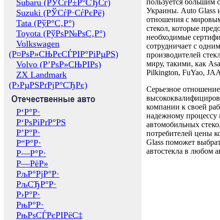
Subaru (РЎСѓР±Р°СЂСѓ)
пользуется большим 
Украины. Auto Glass
Suzuki (РЎСѓР·СѓРєРё)
отношения с мировы
Tata (РўР°С‚Р°)
стекол, которые пред
Toyota (РўРѕР№РѕС‚Р°)
необходимые сертиф
Volkswagen
сотрудничает с одни
(Р¤РѕР»СЊРєСЃРІР°РіРµРЅ)
производителей стекл
Volvo (Р’РѕР»СЊРІРѕ)
миру, такими, как Asa
Pilkington, FuYao, 
ZX Landmark
(Р›РµРЅРґРјР°СЂРє)
Серьезное отношение
Отечественные авто
высококвалифициров
компании к своей раб
Р‘Р°Р·
надежному процессу 
Р‘РѕРіРґР°РЅ
автомобильных стекол
Р’Р°Р·
потребителей цены к
Р“Р°Р·
Glass поможет выбрат
автостекла в любом а
Р—Р°Р·
Р—РёР»
РљР°РјР°Р·
РљСЂР°Р·
Р›Р°Р·
РњР°Р·
РњРѕСЃРєРІРёС‡