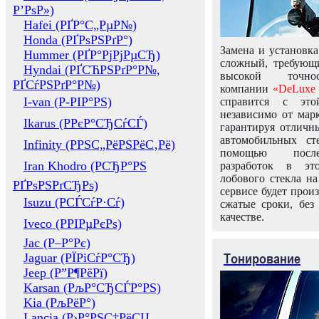
Р’РѕР»)
Hafei (РҐР°С„РµР№)
Honda (РҐРѕРЅРґР°)
Замена и установка
Hummer (РҐР°РјРјРµСЂ)
сложный, требующ
Hyndai (РҐСЋРЅРґР°Р№,
высокой точно
РҐСѓРЅРґР°Р№)
компании
«DeLuxe 
I-van (Р-РІР°РЅ)
справится с это
независимо от марк
Ikarus (РРєР°СЂСѓСЃ)
гарантируя отличны
автомобильных ст
Infinity (РРЅС„РёРЅРёС‚Рё)
помощью посл
Iran Khodro (РСЂР°РЅ
разработок в эт
лобового стекла н
РҐРѕРЅРґСЂРѕ)
сервисе будет прои
Isuzu (РСЃСѓР·Сѓ)
сжатые сроки, без
качестве.
Iveco (РРІРµРєРѕ)
Jac (Р–Р°Рє)
Тонирование
Jaguar (РЇРіСѓР°СЂ)
Jeep (Р”Р¶РёРї)
Karsan (РљР°СЂСЃР°РЅ)
Kia (РљРёР°)
Lancia (Р›Р°РЅС‡РёСЏ,