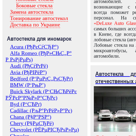
автомобилей.
Боковые стекла
возникающие с в
Замена автостекла
всегда поможет 
Тонирование автостекол
персонал. На ск
«DeLuxe Auto Glas
Доставка по Украине
самых больших ассо
в Киеве, где всег
Автостекла для иномарок
лобовые стекла (авт
Лобовые стекла на 
Acura (РђРєСѓСЂР°)
микроавтобусы, 
Alfa Romeo (РђР»СЊС„Р°
автомобили.
Р РѕРјРµРѕ)
Audi (РђСѓРґРё)
Avia (РђРІРёР°)
Автостекла 
Bedford (Р‘РµРґС„РѕСЂРґ)
отечественных 
BMW (Р‘РњР’)
Buick Skylark (Р‘СЊСЋРёРє
РЎРєР°Р№Р»Р°СЂРє)
Byd (Р‘СЋРґ)
Cadillac (РљР°РґРёР»Р°Рє)
Chana (Р§Р°РЅР°)
Chery (Р§РµСЂРё)
Chevrolet (РЁРµРІСЂРѕР»Рµ)