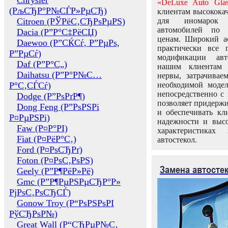
Chrysler
«DeLuxe Auto Glas
(РљСЂР°Р№СЃР»РµСЂ)
клиентам высококач
Citroen (РЎРёС‚СЂРѕРµРЅ)
для иномарок 
автомобилей по
Dacia (Р”Р°С‡РёСЏ)
ценам. Широкий ас
Daewoo (Р”СЌСѓ, Р”РµРѕ,
практически все 
Р”РµСѓ)
модификации авт
Daf (Р”Р°С„)
нашим клиентам 
Daihatsu (Р”Р°Р№С…
нервы, затрачивае
Р°С‚СЃСѓ)
необходимой моде
непосредственно с 
Dodge (Р”РѕРґР¶)
позволяет придержи
Dong Feng (Р”РѕРЅРі
и обеспечивать кл
Р¤РµРЅРі)
надежности и высо
Faw (Р¤Р°РІ)
характеристиках
Fiat (Р¤РёР°С‚)
автостекол.
Ford (Р¤РѕСЂРґ)
Foton (Р¤РѕС‚РѕРЅ)
Замена автосте
Geely (Р”Р¶РёР»Рё)
Gmc (Р”Р¶РµРЅРµСЂР°Р»
РјРѕС‚РѕСЂСЃ)
Gonow Troy (Р“РѕРЅРѕРІ
РўСЂРѕР№)
Great Wall (Р“СЂРµР№С‚