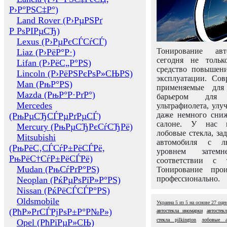
Р›Р°РЅС‡Р°)
Land Rover (Р›РµРЅРґ
Р РѕРІРµСЂ)
Lexus (Р›РµРєСЃСѓСЃ)
Тонирование авт
Liaz (Р›РёР°Р·)
сегодня не толь
Lifan (Р›РёС„Р°РЅ)
средство повышени
Lincoln (Р›РёРЅРєРѕР»СЊРЅ)
эксплуатации. Сов
Man (РњР°РЅ)
применяемые для
Mazda (РњР°Р·РґР°)
барьером для 
Mercedes
ультрафиолета, ул
даже немного сни
(РњРµСЂСЃРµРґРµСЃ)
салоне. У нас м
Mercury (РњРµСЂРєСѓСЂРё)
лобовые стекла, за
Mitsubishi
автомобиля с л
(РњРёС‚СЃСѓР±РёСЃРё,
уровнем затем
РњРёС†СѓР±РёСЃРё)
соответствии с 
Mudan (РњСѓРґР°РЅ)
Тонирование про
профессионально.
Neoplan (РќРµРѕРїР»Р°РЅ)
Nissan (РќРёСЃСЃР°РЅ)
Oldsmobile
Украина
5
из
5
на основе
27
оце
(РћР»РґСЃРјРѕР±Р°Р№Р»)
автостекла иномарки
автостек
стекла pilkington
лобовые а
Opel (РћРїРµР»СЊ)