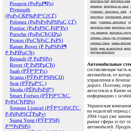
автостекла ford
автостекла киев
Peugeot (РџРµР¶Рѕ)
иномарок
автостекла на заказ
Plymouth
установка автостекла киев
а
(РџР»СЌР№РјР°СѓСЃ)
автостекла
изготовление автост
Polonez (РџРѕР»РѕРЅРµС‚СЃ)
пежо
установка автостекла
о
Pontiac (РџРѕРЅС‚РёР°Рє)
автостекла цены
автостекла укр
для иномарок
автостекла прод
Porsche (РџРѕСЂС€Рµ)
лобовые стекла для грузовиков
Proton (РџСЂРѕС‚РѕРЅ)
лобовые стекла
замена автосте
Range Rover (Р РµРЅРґР¶
honda
цены на автостекла
автос
Р РѕРІРµСЂ)
продажа автостекла
Renault (Р РµРЅРѕ)
Автомобильные сте
Rover (Р РѕРІРµСЂ)
составляющая часть 
Saab (РЎР°Р°Р±)
автомобиля, от котор
Scania (РЎРєР°РЅРёСЏ)
управления и безопа
Seat (РЎРµР°С‚)
дороге. Поэтому, пере
Skoda (РЁРєРѕРґР°)
автостекло в Киеве н
Smart Fortwo (РЎРјР°СЂС‚
информацию с особо
Р¤РѕСЂРІРѕ)
Украинская компания 
Soueast Lioncel (РЎР°СѓРёСЃС‚
на недолгий период с
Р›РёРѕРЅСЃРµР»)
2004 года) уже заним
Ssang Yong (РЎР°РЅРі
рынке сферы услуг п
Р™РѕРЅРі)
автомобилей. Проду