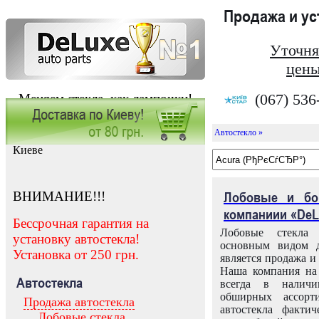
Продажа и у
Уточня
цены
(067) 536
Меняем стекла, как лампочки!
Автостекло »
Заказать установку автостекла в
Киеве
ВНИМАНИЕ!!!
Лобовые и бо
компаниии «DeL
Бессрочная гарантия на
Лобовые стекла
установку автостекла!
основным видом д
Установка от 250 грн.
является продажа и 
Наша компания на 
Автостекла
всегда в налич
обширных ассорт
Продажа автостекла
автостекла факти
Лобовые стекла