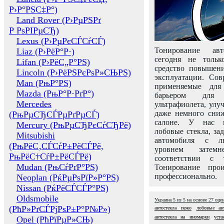
Р›Р°РЅС‡Р°)
Land Rover (Р›РµРЅРґ
Р РѕРІРµСЂ)
Lexus (Р›РµРєСЃСѓСЃ)
Тонирование авт
Liaz (Р›РёР°Р·)
сегодня не толь
Lifan (Р›РёС„Р°РЅ)
средство повышени
Lincoln (Р›РёРЅРєРѕР»СЊРЅ)
эксплуатации. Сов
Man (РњР°РЅ)
применяемые для
Mazda (РњР°Р·РґР°)
барьером для 
Mercedes
ультрафиолета, ул
даже немного сни
(РњРµСЂСЃРµРґРµСЃ)
салоне. У нас м
Mercury (РњРµСЂРєСѓСЂРё)
лобовые стекла, за
Mitsubishi
автомобиля с л
(РњРёС‚СЃСѓР±РёСЃРё,
уровнем затем
РњРёС†СѓР±РёСЃРё)
соответствии с 
Mudan (РњСѓРґР°РЅ)
Тонирование про
профессионально.
Neoplan (РќРµРѕРїР»Р°РЅ)
Nissan (РќРёСЃСЃР°РЅ)
Oldsmobile
Украина
5
из
5
на основе
27
оце
(РћР»РґСЃРјРѕР±Р°Р№Р»)
автостекла пежо
лобовые авт
автостекла на иномарки
уста
Opel (РћРїРµР»СЊ)