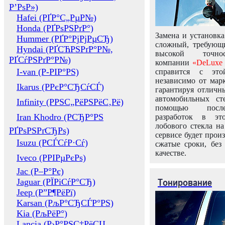
Р’РѕР»)
Hafei (РҐР°С„РµР№)
Honda (РҐРѕРЅРґР°)
Замена и установка
Hummer (РҐР°РјРјРµСЂ)
сложный, требующ
Hyndai (РҐСЋРЅРґР°Р№,
высокой точно
РҐСѓРЅРґР°Р№)
компании
«DeLuxe 
I-van (Р-РІР°РЅ)
справится с это
независимо от марк
Ikarus (РРєР°СЂСѓСЃ)
гарантируя отличны
автомобильных ст
Infinity (РРЅС„РёРЅРёС‚Рё)
помощью посл
Iran Khodro (РСЂР°РЅ
разработок в эт
лобового стекла н
РҐРѕРЅРґСЂРѕ)
сервисе будет прои
Isuzu (РСЃСѓР·Сѓ)
сжатые сроки, без
качестве.
Iveco (РРІРµРєРѕ)
Jac (Р–Р°Рє)
Тонирование
Jaguar (РЇРіСѓР°СЂ)
Jeep (Р”Р¶РёРї)
Karsan (РљР°СЂСЃР°РЅ)
Kia (РљРёР°)
Lancia (Р›Р°РЅС‡РёСЏ,