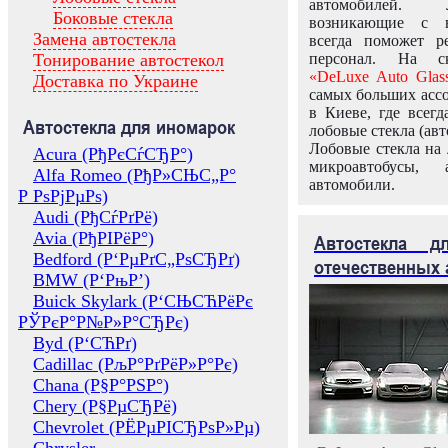
автомобилей.
Боковые стекла
возникающие с в
Замена автостекла
всегда поможет 
Тонирование автостекол
персонал. На ск
«DeLuxe Auto Glas
Доставка по Украине
самых больших ассо
в Киеве, где всег
Автостекла для иномарок
лобовые стекла (авт
Лобовые стекла на 
Acura (РђРєСѓСЂР°)
микроавтобусы, 
Alfa Romeo (РђР»СЊС„Р°
автомобили.
Р РѕРјРµРѕ)
Audi (РђСѓРґРё)
Avia (РђРІРёР°)
Автостекла 
Bedford (Р‘РµРґС„РѕСЂРґ)
отечественных 
BMW (Р‘РњР’)
Buick Skylark (Р‘СЊСЋРёРє
РЎРєР°Р№Р»Р°СЂРє)
Byd (Р‘СЋРґ)
Cadillac (РљР°РґРёР»Р°Рє)
Chana (Р§Р°РЅР°)
Chery (Р§РµСЂРё)
Chevrolet (РЁРµРІСЂРѕР»Рµ)