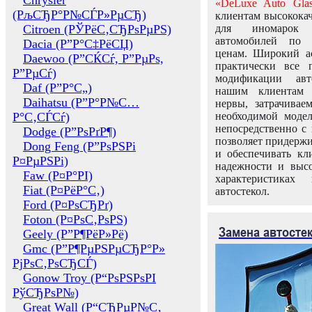
Chrysler
«DeLuxe Auto Glas
(РљСЂР°Р№СЃР»РµСЂ)
клиентам высококач
Citroen (РЎРёС‚СЂРѕРµРЅ)
для иномарок 
автомобилей по
Dacia (Р”Р°С‡РёСЏ)
ценам. Широкий ас
Daewoo (Р”СЌСѓ, Р”РµРѕ,
практически все 
Р”РµСѓ)
модификации авт
Daf (Р”Р°С„)
нашим клиентам 
Daihatsu (Р”Р°Р№С…
нервы, затрачивае
Р°С‚СЃСѓ)
необходимой моде
непосредственно с 
Dodge (Р”РѕРґР¶)
позволяет придержи
Dong Feng (Р”РѕРЅРі
и обеспечивать кл
Р¤РµРЅРі)
надежности и высо
Faw (Р¤Р°РІ)
характеристиках
Fiat (Р¤РёР°С‚)
автостекол.
Ford (Р¤РѕСЂРґ)
Foton (Р¤РѕС‚РѕРЅ)
Замена автосте
Geely (Р”Р¶РёР»Рё)
Gmc (Р”Р¶РµРЅРµСЂР°Р»
РјРѕС‚РѕСЂСЃ)
Gonow Troy (Р“РѕРЅРѕРІ
РўСЂРѕР№)
Great Wall (Р“СЂРµР№С‚