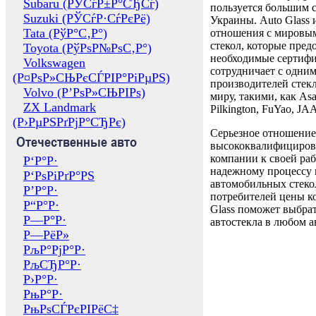
Subaru (РЎСѓР±Р°СЂСѓ)
пользуется большим 
Suzuki (РЎСѓР·СѓРєРё)
Украины. Auto Glass
Tata (РўР°С‚Р°)
отношения с мировы
стекол, которые пред
Toyota (РўРѕР№РѕС‚Р°)
необходимые сертиф
Volkswagen
сотрудничает с одни
(Р¤РѕР»СЊРєСЃРІР°РіРµРЅ)
производителей стекл
Volvo (Р’РѕР»СЊРІРѕ)
миру, такими, как Asa
ZX Landmark
Pilkington, FuYao, 
(Р›РµРЅРґРјР°СЂРє)
Серьезное отношение
Отечественные авто
высококвалифициров
компании к своей раб
Р‘Р°Р·
надежному процессу 
Р‘РѕРіРґР°РЅ
автомобильных стекол
Р’Р°Р·
потребителей цены к
Р“Р°Р·
Glass поможет выбрат
Р—Р°Р·
автостекла в любом а
Р—РёР»
РљР°РјР°Р·
РљСЂР°Р·
Р›Р°Р·
РњР°Р·
РњРѕСЃРєРІРёС‡