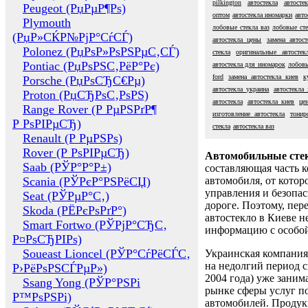
pilkington
автостекла
автосте
Peugeot (РџРµР¶Рѕ)
оптом
автостекла иномарки
авто
Plymouth
лобовые стекла ваз
лобовые сте
(РџР»СЌР№РјР°СѓСЃ)
автостекла цены
замена автост
Polonez (РџРѕР»РѕРЅРµС‚СЃ)
стекла
оригинальные автостек
Pontiac (РџРѕРЅС‚РёР°Рє)
автостекла для иномарок
лобовы
ford
замена автостекла киев
к
Porsche (РџРѕСЂС€Рµ)
автостекла украина
автостекла
Proton (РџСЂРѕС‚РѕРЅ)
автостекла
автостекла киев
це
Range Rover (Р РµРЅРґР¶
изготовление автостекла
тонир
Р РѕРІРµСЂ)
стекла
автостекла ваз
Renault (Р РµРЅРѕ)
Rover (Р РѕРІРµСЂ)
Автомобильные сте
Saab (РЎР°Р°Р±)
составляющая часть 
Scania (РЎРєР°РЅРёСЏ)
автомобиля, от котор
управления и безопа
Seat (РЎРµР°С‚)
дороге. Поэтому, пере
Skoda (РЁРєРѕРґР°)
автостекло в Киеве н
Smart Fortwo (РЎРјР°СЂС‚
информацию с особо
Р¤РѕСЂРІРѕ)
Soueast Lioncel (РЎР°СѓРёСЃС‚
Украинская компания 
на недолгий период с
Р›РёРѕРЅСЃРµР»)
2004 года) уже заним
Ssang Yong (РЎР°РЅРі
рынке сферы услуг п
Р™РѕРЅРі)
автомобилей. Проду