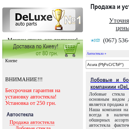
Продажа и у
Уточня
цены
(067) 536
Меняем стекла, как лампочки!
Автостекло »
Заказать установку автостекла в
Киеве
ВНИМАНИЕ!!!
Лобовые и бо
компаниии «DeL
Бессрочная гарантия на
Лобовые стекла
установку автостекла!
основным видом д
Установка от 250 грн.
является продажа и 
Наша компания на 
Автостекла
всегда в налич
обширных ассорт
Продажа автостекла
автостекла факти
Лобовые стекла