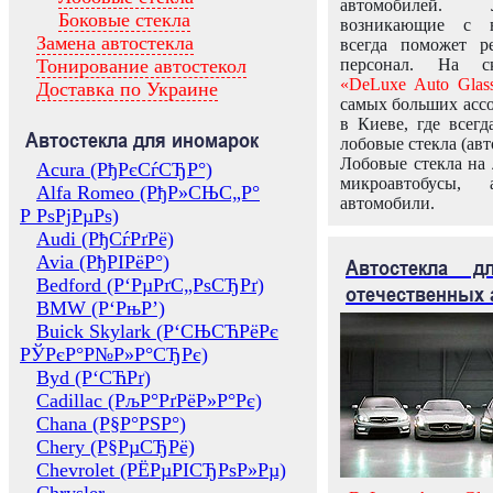
автомобилей.
Боковые стекла
возникающие с в
Замена автостекла
всегда поможет 
Тонирование автостекол
персонал. На ск
«DeLuxe Auto Glas
Доставка по Украине
самых больших ассо
в Киеве, где всег
Автостекла для иномарок
лобовые стекла (авт
Лобовые стекла на 
Acura (РђРєСѓСЂР°)
микроавтобусы, 
Alfa Romeo (РђР»СЊС„Р°
автомобили.
Р РѕРјРµРѕ)
Audi (РђСѓРґРё)
Avia (РђРІРёР°)
Автостекла 
Bedford (Р‘РµРґС„РѕСЂРґ)
отечественных 
BMW (Р‘РњР’)
Buick Skylark (Р‘СЊСЋРёРє
РЎРєР°Р№Р»Р°СЂРє)
Byd (Р‘СЋРґ)
Cadillac (РљР°РґРёР»Р°Рє)
Chana (Р§Р°РЅР°)
Chery (Р§РµСЂРё)
Chevrolet (РЁРµРІСЂРѕР»Рµ)