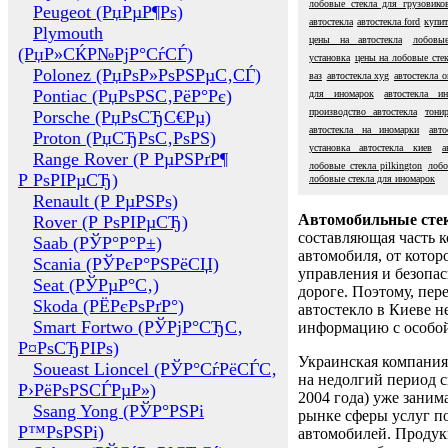
лобовые стекла для грузовико
Peugeot (РџРµР¶Рѕ)
автостекла
автостекла ford
купит
Plymouth
цены на автостекла
лобовые
(РџР»СЌР№РјР°СѓСЃ)
установка
цены на лобовые сте
Polonez (РџРѕР»РѕРЅРµС‚СЃ)
ваз
автостекла xyg
автостекла 
Pontiac (РџРѕРЅС‚РёР°Рє)
для иномарок
автостекла и
производство автостекла
тони
Porsche (РџРѕСЂС€Рµ)
автостекла на иномарки
авт
Proton (РџСЂРѕС‚РѕРЅ)
установка автостекла киев
а
Range Rover (Р РµРЅРґР¶
лобовые стекла pilkington
лобо
Р РѕРІРµСЂ)
лобовые стекла для иномарок
Renault (Р РµРЅРѕ)
Автомобильные сте
Rover (Р РѕРІРµСЂ)
составляющая часть 
Saab (РЎР°Р°Р±)
автомобиля, от котор
Scania (РЎРєР°РЅРёСЏ)
управления и безопа
Seat (РЎРµР°С‚)
дороге. Поэтому, пере
Skoda (РЁРєРѕРґР°)
автостекло в Киеве н
Smart Fortwo (РЎРјР°СЂС‚
информацию с особо
Р¤РѕСЂРІРѕ)
Украинская компания 
Soueast Lioncel (РЎР°СѓРёСЃС‚
на недолгий период с
Р›РёРѕРЅСЃРµР»)
2004 года) уже заним
Ssang Yong (РЎР°РЅРі
рынке сферы услуг п
Р™РѕРЅРі)
автомобилей. Проду