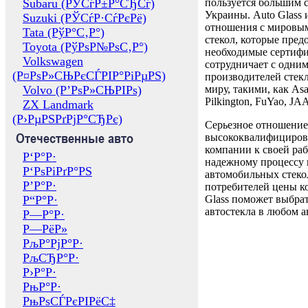
Subaru (РЎСѓР±Р°СЂСѓ)
пользуется большим 
Украины. Auto Glass
Suzuki (РЎСѓР·СѓРєРё)
отношения с мировы
Tata (РўР°С‚Р°)
стекол, которые пред
Toyota (РўРѕР№РѕС‚Р°)
необходимые сертиф
Volkswagen
сотрудничает с одни
(Р¤РѕР»СЊРєСЃРІР°РіРµРЅ)
производителей стекл
Volvo (Р’РѕР»СЊРІРѕ)
миру, такими, как Asa
Pilkington, FuYao, 
ZX Landmark
(Р›РµРЅРґРјР°СЂРє)
Серьезное отношение
Отечественные авто
высококвалифициров
компании к своей раб
Р‘Р°Р·
надежному процессу 
Р‘РѕРіРґР°РЅ
автомобильных стекол
Р’Р°Р·
потребителей цены к
Р“Р°Р·
Glass поможет выбрат
автостекла в любом а
Р—Р°Р·
Р—РёР»
РљР°РјР°Р·
РљСЂР°Р·
Р›Р°Р·
РњР°Р·
РњРѕСЃРєРІРёС‡