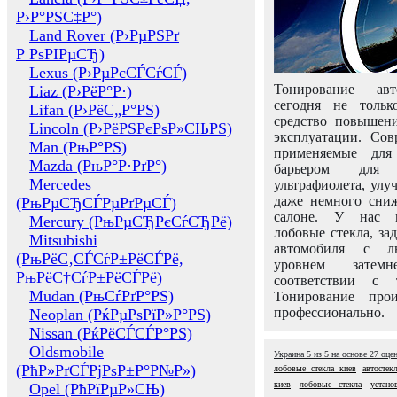
Р›Р°РЅС‡Р°)
Land Rover (Р›РµРЅРґ
Р РѕРІРµСЂ)
Lexus (Р›РµРєСЃСѓСЃ)
Тонирование авт
Liaz (Р›РёР°Р·)
сегодня не толь
Lifan (Р›РёС„Р°РЅ)
средство повышени
Lincoln (Р›РёРЅРєРѕР»СЊРЅ)
эксплуатации. Сов
Man (РњР°РЅ)
применяемые для
Mazda (РњР°Р·РґР°)
барьером для 
Mercedes
ультрафиолета, ул
даже немного сни
(РњРµСЂСЃРµРґРµСЃ)
салоне. У нас м
Mercury (РњРµСЂРєСѓСЂРё)
лобовые стекла, за
Mitsubishi
автомобиля с л
(РњРёС‚СЃСѓР±РёСЃРё,
уровнем затем
РњРёС†СѓР±РёСЃРё)
соответствии с 
Mudan (РњСѓРґР°РЅ)
Тонирование про
профессионально.
Neoplan (РќРµРѕРїР»Р°РЅ)
Nissan (РќРёСЃСЃР°РЅ)
Oldsmobile
Украина
5
из
5
на основе
27
оце
(РћР»РґСЃРјРѕР±Р°Р№Р»)
лобовые стекла киев
автостек
киев
лобовые стекла
устано
Opel (РћРїРµР»СЊ)