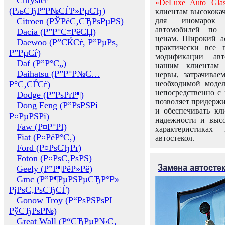
Chrysler
«DeLuxe Auto Glas
(РљСЂР°Р№СЃР»РµСЂ)
клиентам высококач
Citroen (РЎРёС‚СЂРѕРµРЅ)
для иномарок 
автомобилей по
Dacia (Р”Р°С‡РёСЏ)
ценам. Широкий ас
Daewoo (Р”СЌСѓ, Р”РµРѕ,
практически все 
Р”РµСѓ)
модификации авт
Daf (Р”Р°С„)
нашим клиентам 
Daihatsu (Р”Р°Р№С…
нервы, затрачивае
Р°С‚СЃСѓ)
необходимой моде
непосредственно с 
Dodge (Р”РѕРґР¶)
позволяет придержи
Dong Feng (Р”РѕРЅРі
и обеспечивать кл
Р¤РµРЅРі)
надежности и высо
Faw (Р¤Р°РІ)
характеристиках
Fiat (Р¤РёР°С‚)
автостекол.
Ford (Р¤РѕСЂРґ)
Foton (Р¤РѕС‚РѕРЅ)
Замена автосте
Geely (Р”Р¶РёР»Рё)
Gmc (Р”Р¶РµРЅРµСЂР°Р»
РјРѕС‚РѕСЂСЃ)
Gonow Troy (Р“РѕРЅРѕРІ
РўСЂРѕР№)
Great Wall (Р“СЂРµР№С‚