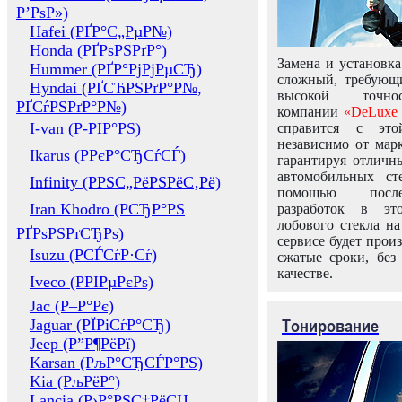
Р’РѕР»)
Hafei (РҐР°С„РµР№)
Honda (РҐРѕРЅРґР°)
Замена и установка
Hummer (РҐР°РјРјРµСЂ)
сложный, требующ
Hyndai (РҐСЋРЅРґР°Р№,
высокой точно
РҐСѓРЅРґР°Р№)
компании
«DeLuxe 
I-van (Р-РІР°РЅ)
справится с это
независимо от марк
Ikarus (РРєР°СЂСѓСЃ)
гарантируя отличны
автомобильных ст
Infinity (РРЅС„РёРЅРёС‚Рё)
помощью посл
Iran Khodro (РСЂР°РЅ
разработок в эт
лобового стекла н
РҐРѕРЅРґСЂРѕ)
сервисе будет прои
Isuzu (РСЃСѓР·Сѓ)
сжатые сроки, без
качестве.
Iveco (РРІРµРєРѕ)
Jac (Р–Р°Рє)
Тонирование
Jaguar (РЇРіСѓР°СЂ)
Jeep (Р”Р¶РёРї)
Karsan (РљР°СЂСЃР°РЅ)
Kia (РљРёР°)
Lancia (Р›Р°РЅС‡РёСЏ,