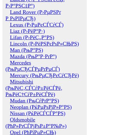
Р›Р°РЅС‡Р°)
Land Rover (Р›РµРЅРґ
Р РѕРІРµСЂ)
Lexus (Р›РµРєСЃСѓСЃ)
Liaz (Р›РёР°Р·)
Lifan (Р›РёС„Р°РЅ)
Lincoln (Р›РёРЅРєРѕР»СЊРЅ)
Man (РњР°РЅ)
Mazda (РњР°Р·РґР°)
Mercedes
(РњРµСЂСЃРµРґРµСЃ)
Mercury (РњРµСЂРєСѓСЂРё)
Mitsubishi
(РњРёС‚СЃСѓР±РёСЃРё,
РњРёС†СѓР±РёСЃРё)
Mudan (РњСѓРґР°РЅ)
Neoplan (РќРµРѕРїР»Р°РЅ)
Nissan (РќРёСЃСЃР°РЅ)
Oldsmobile
(РћР»РґСЃРјРѕР±Р°Р№Р»)
Opel (РћРїРµР»СЊ)