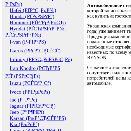
Р’РѕР»)
Автомобильные сте
Hafei (РҐР°С„РµР№)
которой зависит каче
Honda (РҐРѕРЅРґР°)
как купить автостек
Hummer (РҐР°РјРјРµСЂ)
Украинская компания 
Hyndai (РҐСЋРЅРґР°Р№,
года) уже занимает т
РҐСѓРЅРґР°Р№)
Продукция компании 
I-van (Р-РІР°РЅ)
налаженные отношени
необходимые сертифи
Ikarus (РРєР°СЂСѓСЃ)
известных по всему ми
BENSON.
Infinity (РРЅС„РёРЅРёС‚Рё)
Серьезное отношение
Iran Khodro (РСЂР°РЅ
сопутствует надежном
РҐРѕРЅРґСЂРѕ)
потребителей цены ко
Isuzu (РСЃСѓР·Сѓ)
автомобиле.
Iveco (РРІРµРєРѕ)
Jac (Р–Р°Рє)
Jaguar (РЇРіСѓР°СЂ)
Jeep (Р”Р¶РёРї)
Karsan (РљР°СЂСЃР°РЅ)
Kia (РљРёР°)
Lancia (Р›Р°РЅС‡РёСЏ,