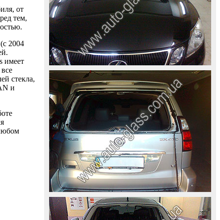
иля, от
ред тем,
ностью.
(с 2004
ей.
s имеет
 все
ей стекла,
AAN и
боте
ля
 любом