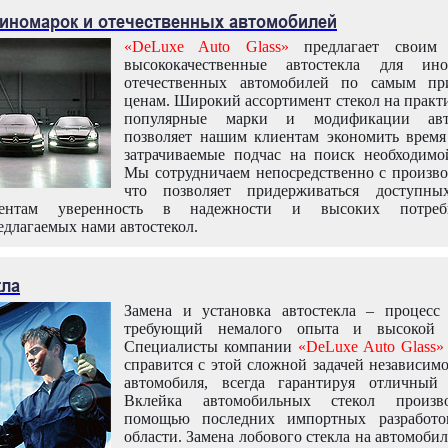
 иномарок и отечественных автомобилей
«DeLuxe Auto Glass»
предлагает своим 
высококачественные автостекла для ин
отечественных автомобилей по самым пр
ценам. Широкий ассортимент стекол на практ
популярные марки и модификации авт
позволяет нашим клиентам экономить время
затрачиваемые подчас на поиск необходимо
Мы сотрудничаем непосредственно с произво
что позволяет придерживаться доступн
иентам уверенность в надежности и высоких потреби
едлагаемых нами автостекол.
кла
Замена и установка автостекла – процесс
требующий немалого опыта и высокой т
Специалисты компании
«DeLuxe Auto Glass»
справится с этой сложной задачей независим
автомобиля, всегда гарантируя отличный р
Вклейка автомобильных стекол произв
помощью последних импортных разработо
области. Замена лобового стекла на автомоби