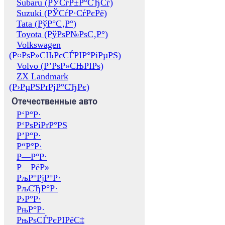
Subaru (РЎСѓР±Р°СЂСѓ)
Suzuki (РЎСѓР·СѓРєРё)
Tata (РўР°С‚Р°)
Toyota (РўРѕР№РѕС‚Р°)
Volkswagen
(Р¤РѕР»СЊРєСЃРІР°РіРµРЅ)
Volvo (Р’РѕР»СЊРІРѕ)
ZX Landmark
(Р›РµРЅРґРјР°СЂРє)
Отечественные авто
Р‘Р°Р·
Р‘РѕРіРґР°РЅ
Р’Р°Р·
Р“Р°Р·
Р—Р°Р·
Р—РёР»
РљР°РјР°Р·
РљСЂР°Р·
Р›Р°Р·
РњР°Р·
РњРѕСЃРєРІРёС‡