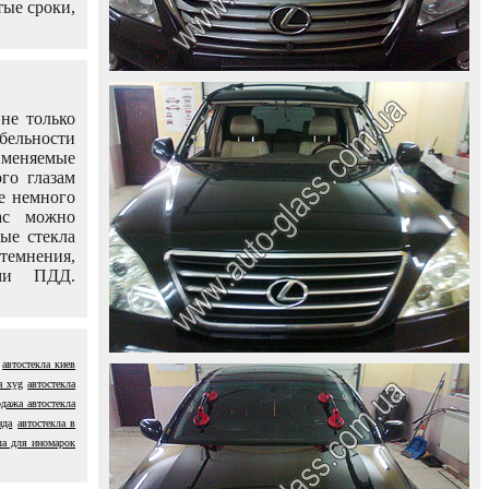
тые сроки,
не только
абельности
именяемые
го глазам
е немного
ас можно
вые стекла
темнения,
ями ПДД.
автостекла киев
а xyg
автостекла
дажа автостекла
нда
автостекла в
ла для иномарок