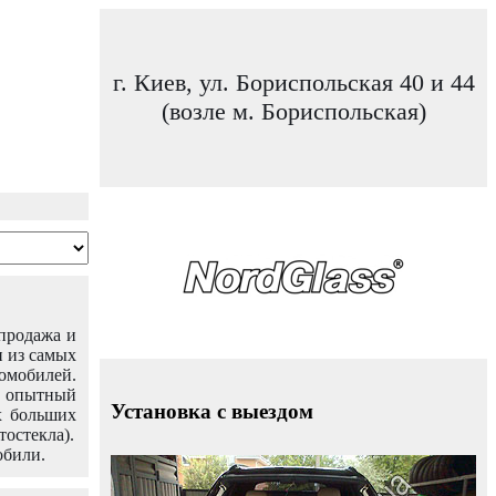
г. Киев, ул. Бориспольская 40 и 44
(возле м. Бориспольская)
 продажа и
н из самых
омобилей.
ш опытный
Установка с выездом
х больших
тостекла).
обили.