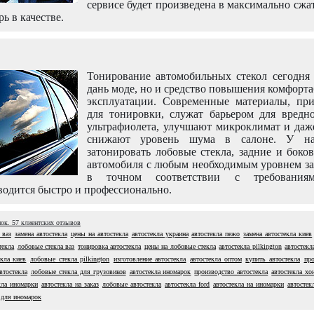
сервисе будет произведена в максимально сжа
рь в качестве.
Тонирование автомобильных стекол сегодня 
дань моде, но и средство повышения комфорт
эксплуатации. Современные материалы, пр
для тонировки, служат барьером для вредно
ультрафиолета, улучшают микроклимат и даж
снижают уровень шума в салоне. У н
затонировать лобовые стекла, задние и боко
автомобиля с любым необходимым уровнем за
в точном соответствии с требовани
одится быстро и профессионально.
нок.
57
клиентских отзывов
 ваз
замена автостекла
цены на автостекла
автостекла украина
автостекла пежо
замена автостекла киев
текла
лобовые стекла ваз
тонировка автостекла
цены на лобовые стекла
автостекла pilkington
автостекл
кла киев
лобовые стекла pilkington
изготовление автостекла
автостекла оптом
купить автостекла
про
втостекла
лобовые стекла для грузовиков
автостекла иномарок
производство автостекла
автостекла хо
кла иномарки
автостекла на заказ
лобовые автостекла
автостекла ford
автостекла на иномарки
автостек
 для иномарок