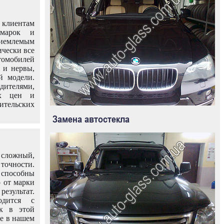
клиентам
омарок и
иемлемым
ически все
омобилей
 и нервы,
й модели.
дителями,
ых цен и
тельских
Замена автостекла
 сложный,
очности.
способны
о от марки
езультат.
одится с
к в этой
ле в нашем