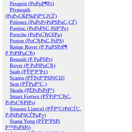
Peugeot (РџРµР¶Рѕ)
Plymouth
(РџР»СЌР№РјР°СѓСЃ)
Polonez (РџРѕР»РѕРЅРµС‚СЃ)
Pontiac (РџРѕРЅС‚РёР°Рє)
Porsche (РџРѕСЂС€Рµ)
Proton (РџСЂРѕС‚РѕРЅ)
Range Rover (Р РµРЅРґР¶
Р РѕРІРµСЂ)
Renault (Р РµРЅРѕ)
Rover (Р РѕРІРµСЂ)
Saab (РЎР°Р°Р±)
Scania (РЎРєР°РЅРёСЏ)
Seat (РЎРµР°С‚)
Skoda (РЁРєРѕРґР°)
Smart Fortwo (РЎРјР°СЂС‚
Р¤РѕСЂРІРѕ)
Soueast Lioncel (РЎР°СѓРёСЃС‚
Р›РёРѕРЅСЃРµР»)
Ssang Yong (РЎР°РЅРі
Р™РѕРЅРі)