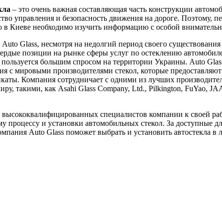
кла
– это очень важная составляющая часть конструкции автомоб
ство управления и безопасность движения на дороге. Поэтому, пе
ло в Киеве необходимо изучить информацию с особой вниматель
Auto Glass, несмотря на недолгий период своего существования 
вердые позиции на рынке сферы услуг по остеклению автомобил
пользуется большим спросом на территории Украины. Auto Glas
я с мировыми производителями стекол, которые предоставляют
каты. Компания сотрудничает с одними из лучших производител
ру, такими, как Asahi Glass Company, Ltd., Pilkington, FuYao, J
 высококвалифицированных специалистов компании к своей ра
у процессу и установки автомобильных стекол. За доступные д
мпания Auto Glass поможет выбрать и установить автостекла в