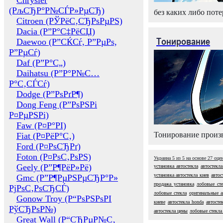
Chrysler
(РљСЂР°Р№СЃР»РµСЂ)
без каких либо поте
Citroen (РЎРёС‚СЂРѕРµРЅ)
Dacia (Р”Р°С‡РёСЏ)
Тонирование
Daewoo (Р”СЌСѓ, Р”РµРѕ,
Р”РµСѓ)
Daf (Р”Р°С„)
Daihatsu (Р”Р°Р№С…
Р°С‚СЃСѓ)
Dodge (Р”РѕРґР¶)
Dong Feng (Р”РѕРЅРі
Р¤РµРЅРі)
Faw (Р¤Р°РІ)
Тонирование произв
Fiat (Р¤РёР°С‚)
Ford (Р¤РѕСЂРґ)
Foton (Р¤РѕС‚РѕРЅ)
Украина
5
из
5
на основе
27
оце
Geely (Р”Р¶РёР»Рё)
установка автостекла
автостекла
установка автостекла киев
автос
Gmc (Р”Р¶РµРЅРµСЂР°Р»
продажа установка
лобовые сте
РјРѕС‚РѕСЂСЃ)
лобовые стекла
оригинальные а
Gonow Troy (Р“РѕРЅРѕРІ
киеве
автостекла honda
автосте
РўСЂРѕР№)
автостекла цены
лобовые стекла
Great Wall (Р“СЂРµР№С‚