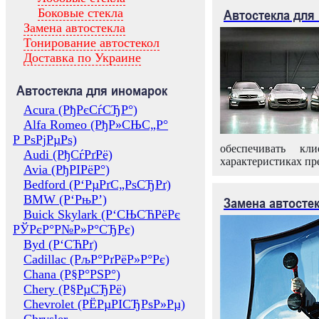
Боковые стекла
Автостекла для
Замена автостекла
Тонирование автостекол
Доставка по Украине
Автостекла для иномарок
Acura (РђРєСѓСЂР°)
Alfa Romeo (РђР»СЊС„Р°
Р РѕРјРµРѕ)
обеспечивать кл
Audi (РђСѓРґРё)
характеристиках пр
Avia (РђРІРёР°)
Bedford (Р‘РµРґС„РѕСЂРґ)
BMW (Р‘РњР’)
Замена автосте
Buick Skylark (Р‘СЊСЋРёРє
РЎРєР°Р№Р»Р°СЂРє)
Byd (Р‘СЋРґ)
Cadillac (РљР°РґРёР»Р°Рє)
Chana (Р§Р°РЅР°)
Chery (Р§РµСЂРё)
Chevrolet (РЁРµРІСЂРѕР»Рµ)