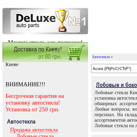
Меняем стекла, как лампочки!
Автостекло »
Заказать установку автостекла в
Киеве
ВНИМАНИЕ!!!
Лобовые и боко
Лобовые стекла Кие
Бессрочная гарантия на
установка автостек
установку автостекла!
обширных ассортим
Установка от 250 грн.
Любые вопросы, во
персонал. На скла
ассортиментов автос
Автостекла
Лобовые стекла на 
Продажа автостекла
Лобовые стекла