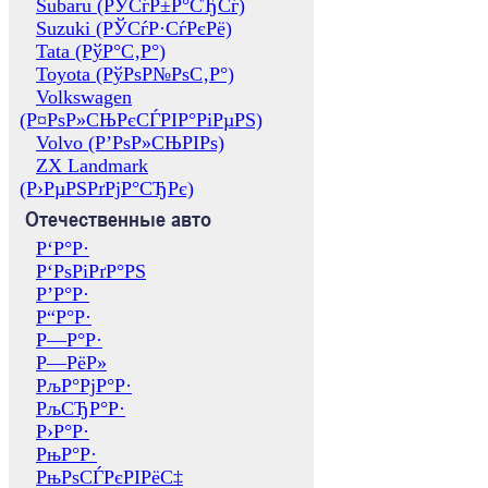
Subaru (РЎСѓР±Р°СЂСѓ)
Suzuki (РЎСѓР·СѓРєРё)
Tata (РўР°С‚Р°)
Toyota (РўРѕР№РѕС‚Р°)
Volkswagen
(Р¤РѕР»СЊРєСЃРІР°РіРµРЅ)
Volvo (Р’РѕР»СЊРІРѕ)
ZX Landmark
(Р›РµРЅРґРјР°СЂРє)
Отечественные авто
Р‘Р°Р·
Р‘РѕРіРґР°РЅ
Р’Р°Р·
Р“Р°Р·
Р—Р°Р·
Р—РёР»
РљР°РјР°Р·
РљСЂР°Р·
Р›Р°Р·
РњР°Р·
РњРѕСЃРєРІРёС‡