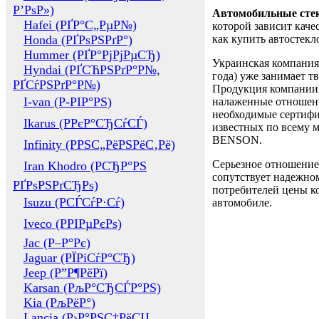
Р’РѕР»)
Автомобильные сте
Hafei (РҐР°С„РµР№)
которой зависит каче
Honda (РҐРѕРЅРґР°)
как купить автостек
Hummer (РҐР°РјРјРµСЂ)
Украинская компания 
Hyndai (РҐСЋРЅРґР°Р№,
года) уже занимает т
РҐСѓРЅРґР°Р№)
Продукция компании 
I-van (Р-РІР°РЅ)
налаженные отношени
необходимые сертифи
Ikarus (РРєР°СЂСѓСЃ)
известных по всему ми
BENSON.
Infinity (РРЅС„РёРЅРёС‚Рё)
Серьезное отношение
Iran Khodro (РСЂР°РЅ
сопутствует надежном
РҐРѕРЅРґСЂРѕ)
потребителей цены ко
Isuzu (РСЃСѓР·Сѓ)
автомобиле.
Iveco (РРІРµРєРѕ)
Jac (Р–Р°Рє)
Jaguar (РЇРіСѓР°СЂ)
Jeep (Р”Р¶РёРї)
Karsan (РљР°СЂСЃР°РЅ)
Kia (РљРёР°)
Lancia (Р›Р°РЅС‡РёСЏ,