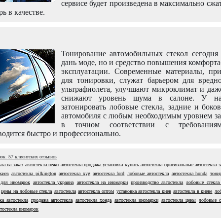
сервисе будет произведена в максимально сжа
рь в качестве.
Тонирование автомобильных стекол сегодня 
дань моде, но и средство повышения комфорт
эксплуатации. Современные материалы, пр
для тонировки, служат барьером для вредно
ультрафиолета, улучшают микроклимат и даж
снижают уровень шума в салоне. У н
затонировать лобовые стекла, задние и боко
автомобиля с любым необходимым уровнем за
в точном соответствии с требовани
одится быстро и профессионально.
нок.
57
клиентских отзывов
кла на заказ
автостекла пежо
автостекла продажа установка
купить автостекла
оригинальные автостекла
з
киев
автостекла pilkington
автостекла xyg
автостекла ford
лобовые автостекла
автостекла honda
тони
 для иномарок
автостекла украина
автостекла на иномарки
производство автостекла
лобовые стекла
цены на лобовые стекла
автостекла
автостекла оптом
установка автостекла киев
автостекла в киеве
ло
ка автостекла
продажа автостекла
автостекла хонда
автостекла иномарки
автостекла цены
лобовые с
втостекла иномарок