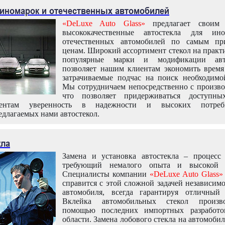
 иномарок и отечественных автомобилей
«DeLuxe Auto Glass»
предлагает своим 
высококачественные автостекла для ин
отечественных автомобилей по самым пр
ценам. Широкий ассортимент стекол на практ
популярные марки и модификации авт
позволяет нашим клиентам экономить время
затрачиваемые подчас на поиск необходимо
Мы сотрудничаем непосредственно с произво
что позволяет придерживаться доступн
иентам уверенность в надежности и высоких потреби
едлагаемых нами автостекол.
кла
Замена и установка автостекла – процесс
требующий немалого опыта и высокой т
Специалисты компании
«DeLuxe Auto Glass»
справится с этой сложной задачей независим
автомобиля, всегда гарантируя отличный р
Вклейка автомобильных стекол произв
помощью последних импортных разработо
области. Замена лобового стекла на автомоби