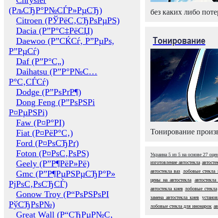
Chrysler
(РљСЂР°Р№СЃР»РµСЂ)
без каких либо поте
Citroen (РЎРёС‚СЂРѕРµРЅ)
Dacia (Р”Р°С‡РёСЏ)
Тонирование
Daewoo (Р”СЌСѓ, Р”РµРѕ,
Р”РµСѓ)
Daf (Р”Р°С„)
Daihatsu (Р”Р°Р№С…
Р°С‚СЃСѓ)
Dodge (Р”РѕРґР¶)
Dong Feng (Р”РѕРЅРі
Р¤РµРЅРі)
Faw (Р¤Р°РІ)
Тонирование произв
Fiat (Р¤РёР°С‚)
Ford (Р¤РѕСЂРґ)
Foton (Р¤РѕС‚РѕРЅ)
Украина
5
из
5
на основе
27
оце
Geely (Р”Р¶РёР»Рё)
изготовление автостекла
автосте
автостекла ваз
лобовые стекла 
Gmc (Р”Р¶РµРЅРµСЂР°Р»
цены на автостекла
автостекла
РјРѕС‚РѕСЂСЃ)
автостекла киев
лобовые стекла
Gonow Troy (Р“РѕРЅРѕРІ
замена автостекла киев
установ
РўСЂРѕР№)
лобовые стекла для иномарок
а
Great Wall (Р“СЂРµР№С‚