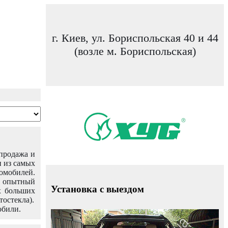
г. Киев, ул. Бориспольская 40 и 44
(возле м. Бориспольская)
 продажа и
н из самых
омобилей.
ш опытный
Установка с выездом
х больших
тостекла).
обили.