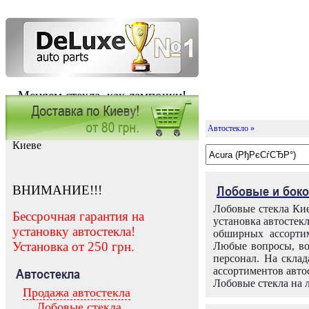
Меняем стекла, как лампочки!
Автостекло »
Заказать установку автостекла в
Киеве
ВНИМАНИЕ!!!
Лобовые и боко
Лобовые стекла Кие
Бессрочная гарантия на
установка автостек
установку автостекла!
обширных ассортим
Установка от 250 грн.
Любые вопросы, во
персонал. На скла
ассортиментов автос
Автостекла
Лобовые стекла на 
Продажа автостекла
Лобовые стекла