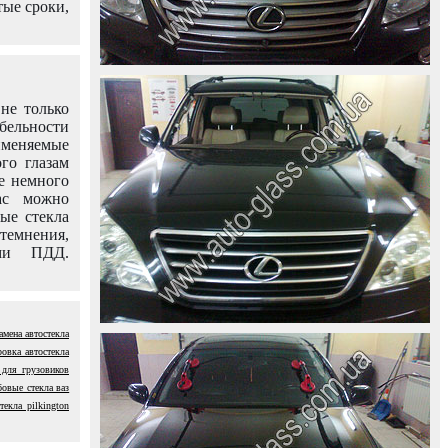
тые сроки,
не только
абельности
именяемые
го глазам
е немного
ас можно
вые стекла
темнения,
ями ПДД.
амена автостекла
ровка автостекла
 для грузовиков
бовые стекла ваз
текла pilkington