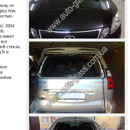
иля, от
ред тем,
ностью.
(с 2004
ей.
s имеет
 все
ей стекла,
AAN и
боте
ля
 любом