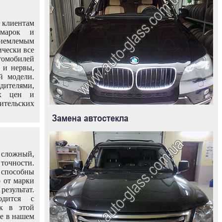
клиентам
омарок и
иемлемым
ически все
омобилей
 и нервы,
й модели.
дителями,
ых цен и
тельских
Замена автостекла
 сложный,
очности.
способны
о от марки
езультат.
одится с
к в этой
ле в нашем