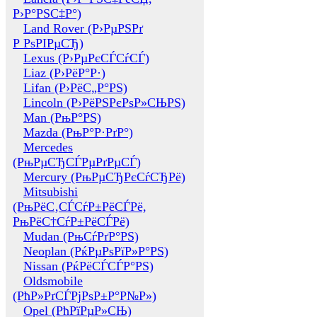
Р›Р°РЅС‡Р°)
Land Rover (Р›РµРЅРґ
Р РѕРІРµСЂ)
Lexus (Р›РµРєСЃСѓСЃ)
Liaz (Р›РёР°Р·)
Lifan (Р›РёС„Р°РЅ)
Lincoln (Р›РёРЅРєРѕР»СЊРЅ)
Man (РњР°РЅ)
Mazda (РњР°Р·РґР°)
Mercedes
(РњРµСЂСЃРµРґРµСЃ)
Mercury (РњРµСЂРєСѓСЂРё)
Mitsubishi
(РњРёС‚СЃСѓР±РёСЃРё,
РњРёС†СѓР±РёСЃРё)
Mudan (РњСѓРґР°РЅ)
Neoplan (РќРµРѕРїР»Р°РЅ)
Nissan (РќРёСЃСЃР°РЅ)
Oldsmobile
(РћР»РґСЃРјРѕР±Р°Р№Р»)
Opel (РћРїРµР»СЊ)