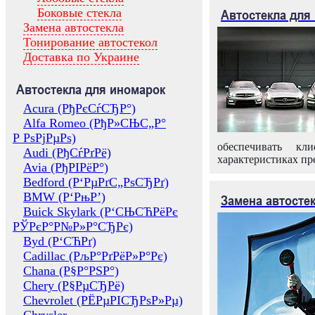
Боковые стекла
Автостекла для
Замена автостекла
Тонирование автостекол
Доставка по Украине
Автостекла для иномарок
Acura (РђРєСѓСЂР°)
Alfa Romeo (РђР»СЊС„Р°
Р РѕРјРµРѕ)
обеспечивать кл
Audi (РђСѓРґРё)
характеристиках пр
Avia (РђРІРёР°)
Bedford (Р‘РµРґС„РѕСЂРґ)
BMW (Р‘РњР’)
Замена автосте
Buick Skylark (Р‘СЊСЋРёРє
РЎРєР°Р№Р»Р°СЂРє)
Byd (Р‘СЋРґ)
Cadillac (РљР°РґРёР»Р°Рє)
Chana (Р§Р°РЅР°)
Chery (Р§РµСЂРё)
Chevrolet (РЁРµРІСЂРѕР»Рµ)