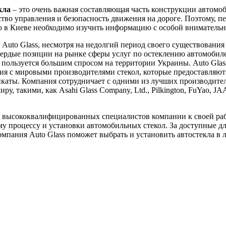
кла
– это очень важная составляющая часть конструкции автомоб
ство управления и безопасность движения на дороге. Поэтому, пе
ло в Киеве необходимо изучить информацию с особой вниматель
Auto Glass, несмотря на недолгий период своего существования 
вердые позиции на рынке сферы услуг по остеклению автомобил
пользуется большим спросом на территории Украины. Auto Glas
я с мировыми производителями стекол, которые предоставляют
каты. Компания сотрудничает с одними из лучших производител
ру, такими, как Asahi Glass Company, Ltd., Pilkington, FuYao, J
 высококвалифицированных специалистов компании к своей ра
у процессу и установки автомобильных стекол. За доступные д
мпания Auto Glass поможет выбрать и установить автостекла в