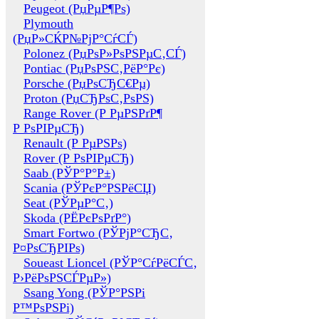
Peugeot (РџРµР¶Рѕ)
Plymouth
(РџР»СЌР№РјР°СѓСЃ)
Polonez (РџРѕР»РѕРЅРµС‚СЃ)
Pontiac (РџРѕРЅС‚РёР°Рє)
Porsche (РџРѕСЂС€Рµ)
Proton (РџСЂРѕС‚РѕРЅ)
Range Rover (Р РµРЅРґР¶
Р РѕРІРµСЂ)
Renault (Р РµРЅРѕ)
Rover (Р РѕРІРµСЂ)
Saab (РЎР°Р°Р±)
Scania (РЎРєР°РЅРёСЏ)
Seat (РЎРµР°С‚)
Skoda (РЁРєРѕРґР°)
Smart Fortwo (РЎРјР°СЂС‚
Р¤РѕСЂРІРѕ)
Soueast Lioncel (РЎР°СѓРёСЃС‚
Р›РёРѕРЅСЃРµР»)
Ssang Yong (РЎР°РЅРі
Р™РѕРЅРі)