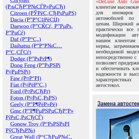
Chrysler
«DeLuxe Auto Glas
(РљСЂР°Р№СЃР»РµСЂ)
клиентам высококач
Citroen (РЎРёС‚СЂРѕРµРЅ)
для иномарок 
автомобилей по
Dacia (Р”Р°С‡РёСЏ)
ценам. Широкий ас
Daewoo (Р”СЌСѓ, Р”РµРѕ,
практически все 
Р”РµСѓ)
модификации авт
Daf (Р”Р°С„)
нашим клиентам 
Daihatsu (Р”Р°Р№С…
нервы, затрачивае
Р°С‚СЃСѓ)
необходимой моде
непосредственно с 
Dodge (Р”РѕРґР¶)
позволяет придержи
Dong Feng (Р”РѕРЅРі
и обеспечивать кл
Р¤РµРЅРі)
надежности и высо
Faw (Р¤Р°РІ)
характеристиках
Fiat (Р¤РёР°С‚)
автостекол.
Ford (Р¤РѕСЂРґ)
Foton (Р¤РѕС‚РѕРЅ)
Замена автосте
Geely (Р”Р¶РёР»Рё)
Gmc (Р”Р¶РµРЅРµСЂР°Р»
РјРѕС‚РѕСЂСЃ)
Gonow Troy (Р“РѕРЅРѕРІ
РўСЂРѕР№)
Great Wall (Р“СЂРµР№С‚