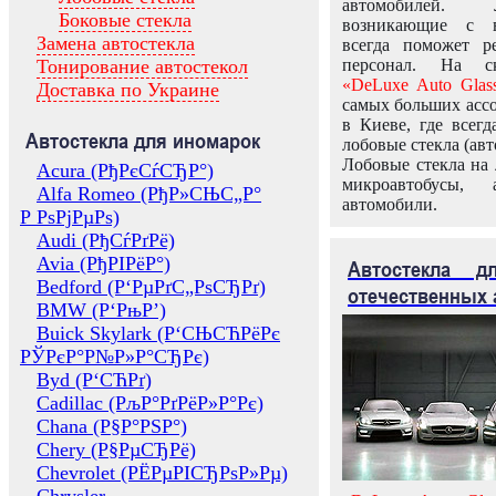
автомобилей.
Боковые стекла
возникающие с в
Замена автостекла
всегда поможет 
Тонирование автостекол
персонал. На ск
«DeLuxe Auto Glas
Доставка по Украине
самых больших ассо
в Киеве, где всег
Автостекла для иномарок
лобовые стекла (авт
Лобовые стекла на 
Acura (РђРєСѓСЂР°)
микроавтобусы, 
Alfa Romeo (РђР»СЊС„Р°
автомобили.
Р РѕРјРµРѕ)
Audi (РђСѓРґРё)
Avia (РђРІРёР°)
Автостекла 
Bedford (Р‘РµРґС„РѕСЂРґ)
отечественных 
BMW (Р‘РњР’)
Buick Skylark (Р‘СЊСЋРёРє
РЎРєР°Р№Р»Р°СЂРє)
Byd (Р‘СЋРґ)
Cadillac (РљР°РґРёР»Р°Рє)
Chana (Р§Р°РЅР°)
Chery (Р§РµСЂРё)
Chevrolet (РЁРµРІСЂРѕР»Рµ)