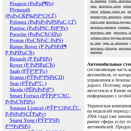
на иномарки
купить автостекл
Peugeot (РџРµР¶Рѕ)
пежо
автостекла оптом
лобов
Plymouth
стекла
лобовые стекла ваз
ло
(РџР»СЌР№РјР°СѓСЃ)
производство автостекла
лобов
Polonez (РџРѕР»РѕРЅРµС‚СЃ)
стекла киев
автостекла продажа
Pontiac (РџРѕРЅС‚РёР°Рє)
автостекла иномарок
установка 
автостекла киев
автостекла h
Porsche (РџРѕСЂС€Рµ)
лобовые стекла
продажа автосте
Proton (РџСЂРѕС‚РѕРЅ)
на заказ
цены на автостекла
Range Rover (Р РµРЅРґР¶
автостекла pilkington
автостекл
Р РѕРІРµСЂ)
иномарки
Renault (Р РµРЅРѕ)
Автомобильные сте
Rover (Р РѕРІРµСЂ)
составляющая часть 
Saab (РЎР°Р°Р±)
автомобиля, от котор
Scania (РЎРєР°РЅРёСЏ)
управления и безопа
Seat (РЎРµР°С‚)
дороге. Поэтому, пере
Skoda (РЁРєРѕРґР°)
автостекло в Киеве н
Smart Fortwo (РЎРјР°СЂС‚
информацию с особо
Р¤РѕСЂРІРѕ)
Украинская компания 
Soueast Lioncel (РЎР°СѓРёСЃС‚
на недолгий период с
Р›РёРѕРЅСЃРµР»)
2004 года) уже заним
Ssang Yong (РЎР°РЅРі
рынке сферы услуг п
Р™РѕРЅРі)
автомобилей. Проду