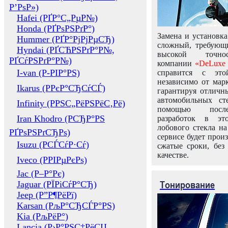
Р’РѕР»)
Hafei (РҐР°С„РµР№)
Honda (РҐРѕРЅРґР°)
Замена и установка
Hummer (РҐР°РјРјРµСЂ)
сложный, требующ
Hyndai (РҐСЋРЅРґР°Р№,
высокой точно
РҐСѓРЅРґР°Р№)
компании
«DeLuxe 
I-van (Р-РІР°РЅ)
справится с это
независимо от марк
Ikarus (РРєР°СЂСѓСЃ)
гарантируя отличны
автомобильных ст
Infinity (РРЅС„РёРЅРёС‚Рё)
помощью посл
Iran Khodro (РСЂР°РЅ
разработок в эт
лобового стекла н
РҐРѕРЅРґСЂРѕ)
сервисе будет прои
Isuzu (РСЃСѓР·Сѓ)
сжатые сроки, без
качестве.
Iveco (РРІРµРєРѕ)
Jac (Р–Р°Рє)
Тонирование
Jaguar (РЇРіСѓР°СЂ)
Jeep (Р”Р¶РёРї)
Karsan (РљР°СЂСЃР°РЅ)
Kia (РљРёР°)
Lancia (Р›Р°РЅС‡РёСЏ,