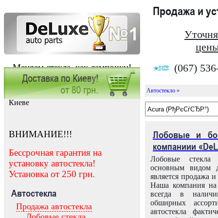
Продажа и у
Уточня
цены
(067) 536
Меняем стекла, как лампочки!
Автостекло »
Заказать установку автостекла в
Киеве
ВНИМАНИЕ!!!
Лобовые и бо
компаниии «DeL
Бессрочная гарантия на
Лобовые стекла
установку автостекла!
основным видом д
Установка от 250 грн.
является продажа и 
Наша компания на 
Автостекла
всегда в налич
обширных ассорт
Продажа автостекла
автостекла факти
Лобовые стекла