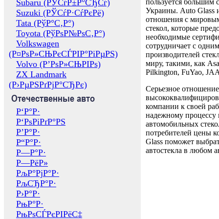
Subaru (РЎСѓР±Р°СЂСѓ)
пользуется большим 
Украины. Auto Glass
Suzuki (РЎСѓР·СѓРєРё)
отношения с мировы
Tata (РўР°С‚Р°)
стекол, которые пред
Toyota (РўРѕР№РѕС‚Р°)
необходимые сертиф
Volkswagen
сотрудничает с одни
(Р¤РѕР»СЊРєСЃРІР°РіРµРЅ)
производителей стекл
Volvo (Р’РѕР»СЊРІРѕ)
миру, такими, как Asa
Pilkington, FuYao, 
ZX Landmark
(Р›РµРЅРґРјР°СЂРє)
Серьезное отношение
Отечественные авто
высококвалифициров
компании к своей раб
Р‘Р°Р·
надежному процессу 
Р‘РѕРіРґР°РЅ
автомобильных стекол
Р’Р°Р·
потребителей цены к
Р“Р°Р·
Glass поможет выбрат
автостекла в любом а
Р—Р°Р·
Р—РёР»
РљР°РјР°Р·
РљСЂР°Р·
Р›Р°Р·
РњР°Р·
РњРѕСЃРєРІРёС‡