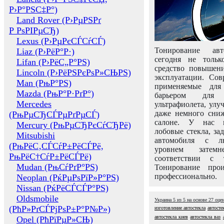
Р›Р°РЅС‡Р°)
Land Rover (Р›РµРЅРґ
Р РѕРІРµСЂ)
Lexus (Р›РµРєСЃСѓСЃ)
Тонирование авт
Liaz (Р›РёР°Р·)
сегодня не толь
Lifan (Р›РёС„Р°РЅ)
средство повышени
Lincoln (Р›РёРЅРєРѕР»СЊРЅ)
эксплуатации. Сов
Man (РњР°РЅ)
применяемые для
Mazda (РњР°Р·РґР°)
барьером для 
Mercedes
ультрафиолета, ул
даже немного сни
(РњРµСЂСЃРµРґРµСЃ)
салоне. У нас м
Mercury (РњРµСЂРєСѓСЂРё)
лобовые стекла, за
Mitsubishi
автомобиля с л
(РњРёС‚СЃСѓР±РёСЃРё,
уровнем затем
РњРёС†СѓР±РёСЃРё)
соответствии с 
Mudan (РњСѓРґР°РЅ)
Тонирование про
профессионально.
Neoplan (РќРµРѕРїР»Р°РЅ)
Nissan (РќРёСЃСЃР°РЅ)
Oldsmobile
Украина
5
из
5
на основе
27
оце
(РћР»РґСЃРјРѕР±Р°Р№Р»)
изготовление автостекла
автосте
автостекла киев
автостекла ваз
Opel (РћРїРµР»СЊ)