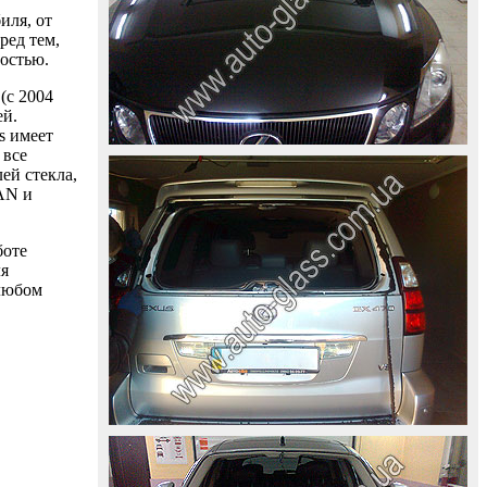
иля, от
ред тем,
ностью.
(с 2004
ей.
s имеет
 все
ей стекла,
AAN и
боте
ля
 любом