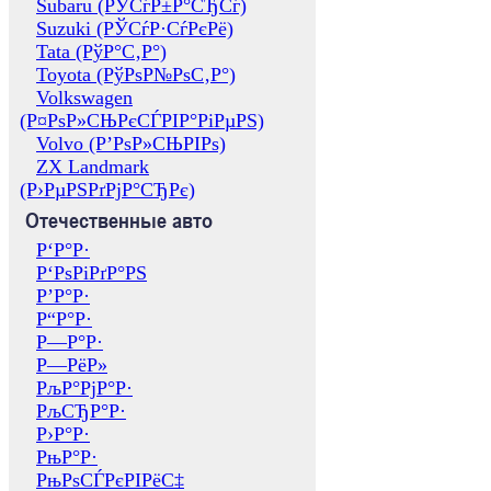
Subaru (РЎСѓР±Р°СЂСѓ)
Suzuki (РЎСѓР·СѓРєРё)
Tata (РўР°С‚Р°)
Toyota (РўРѕР№РѕС‚Р°)
Volkswagen
(Р¤РѕР»СЊРєСЃРІР°РіРµРЅ)
Volvo (Р’РѕР»СЊРІРѕ)
ZX Landmark
(Р›РµРЅРґРјР°СЂРє)
Отечественные авто
Р‘Р°Р·
Р‘РѕРіРґР°РЅ
Р’Р°Р·
Р“Р°Р·
Р—Р°Р·
Р—РёР»
РљР°РјР°Р·
РљСЂР°Р·
Р›Р°Р·
РњР°Р·
РњРѕСЃРєРІРёС‡