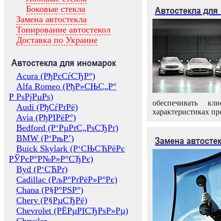
Боковые стекла
Автостекла для
Замена автостекла
Тонирование автостекол
Доставка по Украине
Автостекла для иномарок
Acura (РђРєСѓСЂР°)
Alfa Romeo (РђР»СЊС„Р°
Р РѕРјРµРѕ)
обеспечивать кл
Audi (РђСѓРґРё)
характеристиках пр
Avia (РђРІРёР°)
Bedford (Р‘РµРґС„РѕСЂРґ)
BMW (Р‘РњР’)
Замена автосте
Buick Skylark (Р‘СЊСЋРёРє
РЎРєР°Р№Р»Р°СЂРє)
Byd (Р‘СЋРґ)
Cadillac (РљР°РґРёР»Р°Рє)
Chana (Р§Р°РЅР°)
Chery (Р§РµСЂРё)
Chevrolet (РЁРµРІСЂРѕР»Рµ)