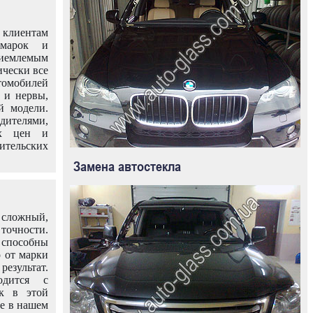
клиентам
омарок и
иемлемым
ически все
омобилей
 и нервы,
й модели.
дителями,
ых цен и
тельских
Замена автостекла
 сложный,
очности.
способны
о от марки
езультат.
одится с
к в этой
ле в нашем