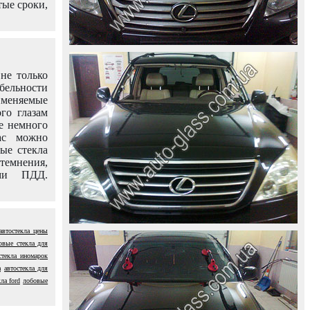
тые сроки,
не только
абельности
именяемые
го глазам
е немного
ас можно
вые стекла
темнения,
ями ПДД.
автостекла цены
овые стекла для
стекла иномарок
а
автостекла для
ла ford
лобовые