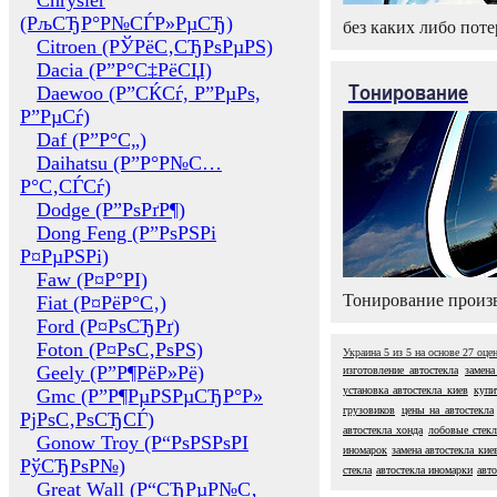
Chrysler
(РљСЂР°Р№СЃР»РµСЂ)
без каких либо поте
Citroen (РЎРёС‚СЂРѕРµРЅ)
Dacia (Р”Р°С‡РёСЏ)
Тонирование
Daewoo (Р”СЌСѓ, Р”РµРѕ,
Р”РµСѓ)
Daf (Р”Р°С„)
Daihatsu (Р”Р°Р№С…
Р°С‚СЃСѓ)
Dodge (Р”РѕРґР¶)
Dong Feng (Р”РѕРЅРі
Р¤РµРЅРі)
Faw (Р¤Р°РІ)
Тонирование произв
Fiat (Р¤РёР°С‚)
Ford (Р¤РѕСЂРґ)
Foton (Р¤РѕС‚РѕРЅ)
Украина
5
из
5
на основе
27
оце
Geely (Р”Р¶РёР»Рё)
изготовление автостекла
замена
установка автостекла киев
купи
Gmc (Р”Р¶РµРЅРµСЂР°Р»
грузовиков
цены на автостекла
РјРѕС‚РѕСЂСЃ)
автостекла хонда
лобовые стек
Gonow Troy (Р“РѕРЅРѕРІ
иномарок
замена автостекла кие
РўСЂРѕР№)
стекла
автостекла иномарки
авто
Great Wall (Р“СЂРµР№С‚