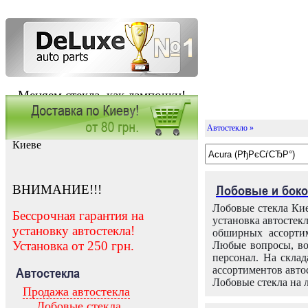
Меняем стекла, как лампочки!
Автостекло »
Заказать установку автостекла в
Киеве
ВНИМАНИЕ!!!
Лобовые и боко
Лобовые стекла Кие
Бессрочная гарантия на
установка автостек
установку автостекла!
обширных ассортим
Установка от 250 грн.
Любые вопросы, во
персонал. На скла
ассортиментов автос
Автостекла
Лобовые стекла на 
Продажа автостекла
Лобовые стекла