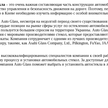
кла
– это очень важная составляющая часть конструкции автомоб
ство управления и безопасность движения на дороге. Поэтому, пе
ло в Киеве необходимо изучить информацию с особой вниматель
Auto Glass, несмотря на недолгий период своего существования 
вердые позиции на рынке сферы услуг по остеклению автомобил
пользуется большим спросом на территории Украины. Auto Glas
я с мировыми производителями стекол, которые предоставляют
каты. Компания сотрудничает с одними из лучших производител
ру, такими, как Asahi Glass Company, Ltd., Pilkington, FuYao, J
 высококвалифицированных специалистов компании к своей ра
у процессу и установки автомобильных стекол. За доступные д
мпания Auto Glass поможет выбрать и установить автостекла в