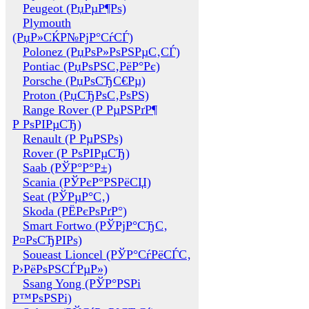
Peugeot (РџРµР¶Рѕ)
Plymouth
(РџР»СЌР№РјР°СѓСЃ)
Polonez (РџРѕР»РѕРЅРµС‚СЃ)
Pontiac (РџРѕРЅС‚РёР°Рє)
Porsche (РџРѕСЂС€Рµ)
Proton (РџСЂРѕС‚РѕРЅ)
Range Rover (Р РµРЅРґР¶
Р РѕРІРµСЂ)
Renault (Р РµРЅРѕ)
Rover (Р РѕРІРµСЂ)
Saab (РЎР°Р°Р±)
Scania (РЎРєР°РЅРёСЏ)
Seat (РЎРµР°С‚)
Skoda (РЁРєРѕРґР°)
Smart Fortwo (РЎРјР°СЂС‚
Р¤РѕСЂРІРѕ)
Soueast Lioncel (РЎР°СѓРёСЃС‚
Р›РёРѕРЅСЃРµР»)
Ssang Yong (РЎР°РЅРі
Р™РѕРЅРі)