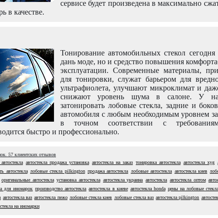
сервисе будет произведена в максимально сжа
рь в качестве.
Тонирование автомобильных стекол сегодня 
дань моде, но и средство повышения комфорт
эксплуатации. Современные материалы, пр
для тонировки, служат барьером для вредно
ультрафиолета, улучшают микроклимат и даж
снижают уровень шума в салоне. У н
затонировать лобовые стекла, задние и боко
автомобиля с любым необходимым уровнем за
в точном соответствии с требовани
одится быстро и профессионально.
нок.
57
клиентских отзывов
 автостекла
автостекла продажа установка
автостекла на заказ
тонировка автостекла
автостекла xyg
ть автостекла
лобовые стекла pilkington
продажа автостекла
лобовые автостекла
автостекла киев
лоб
оригинальные автостекла
установка автостекла
автостекла украина
автостекла
автостекла оптом
авто
ла для иномарок
производство автостекла
автостекла в киеве
автостекла honda
цены на лобовые стекл
в
автостекла ваз
автостекла пежо
лобовые стекла киев
лобовые стекла ваз
автостекла pilkington
автостек
стекла на иномарки