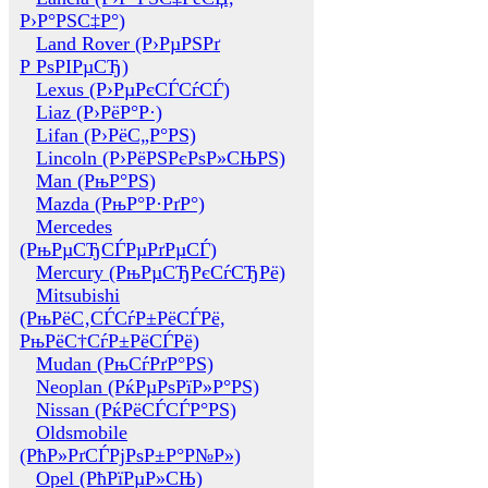
Р›Р°РЅС‡Р°)
Land Rover (Р›РµРЅРґ
Р РѕРІРµСЂ)
Lexus (Р›РµРєСЃСѓСЃ)
Liaz (Р›РёР°Р·)
Lifan (Р›РёС„Р°РЅ)
Lincoln (Р›РёРЅРєРѕР»СЊРЅ)
Man (РњР°РЅ)
Mazda (РњР°Р·РґР°)
Mercedes
(РњРµСЂСЃРµРґРµСЃ)
Mercury (РњРµСЂРєСѓСЂРё)
Mitsubishi
(РњРёС‚СЃСѓР±РёСЃРё,
РњРёС†СѓР±РёСЃРё)
Mudan (РњСѓРґР°РЅ)
Neoplan (РќРµРѕРїР»Р°РЅ)
Nissan (РќРёСЃСЃР°РЅ)
Oldsmobile
(РћР»РґСЃРјРѕР±Р°Р№Р»)
Opel (РћРїРµР»СЊ)