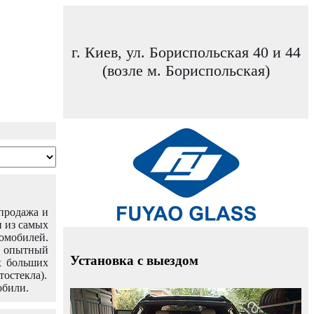
г. Киев, ул. Бориспольская 40 и 44
(возле м. Бориспольская)
 продажа и
н из самых
омобилей.
ш опытный
Установка с выездом
х больших
тостекла).
обили.