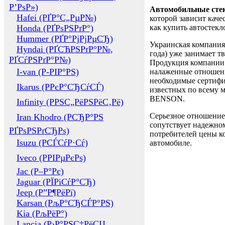
Р’РѕР»)
Автомобильные сте
Hafei (РҐР°С„РµР№)
которой зависит каче
Honda (РҐРѕРЅРґР°)
как купить автостек
Hummer (РҐР°РјРјРµСЂ)
Украинская компания 
Hyndai (РҐСЋРЅРґР°Р№,
года) уже занимает т
РҐСѓРЅРґР°Р№)
Продукция компании 
I-van (Р-РІР°РЅ)
налаженные отношени
необходимые сертифи
Ikarus (РРєР°СЂСѓСЃ)
известных по всему ми
BENSON.
Infinity (РРЅС„РёРЅРёС‚Рё)
Серьезное отношение
Iran Khodro (РСЂР°РЅ
сопутствует надежном
РҐРѕРЅРґСЂРѕ)
потребителей цены ко
Isuzu (РСЃСѓР·Сѓ)
автомобиле.
Iveco (РРІРµРєРѕ)
Jac (Р–Р°Рє)
Jaguar (РЇРіСѓР°СЂ)
Jeep (Р”Р¶РёРї)
Karsan (РљР°СЂСЃР°РЅ)
Kia (РљРёР°)
Lancia (Р›Р°РЅС‡РёСЏ,