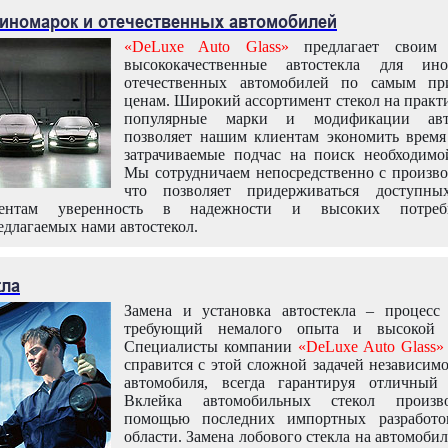
 иномарок и отечественных автомобилей
«DeLuxe Auto Glass»
предлагает своим 
высококачественные автостекла для ин
отечественных автомобилей по самым пр
ценам. Широкий ассортимент стекол на практ
популярные марки и модификации авт
позволяет нашим клиентам экономить время
затрачиваемые подчас на поиск необходимо
Мы сотрудничаем непосредственно с произво
что позволяет придерживаться доступн
иентам уверенность в надежности и высоких потреби
едлагаемых нами автостекол.
кла
Замена и установка автостекла – процесс
требующий немалого опыта и высокой т
Специалисты компании
«DeLuxe Auto Glass»
справится с этой сложной задачей независим
автомобиля, всегда гарантируя отличный р
Вклейка автомобильных стекол произв
помощью последних импортных разработо
области. Замена лобового стекла на автомоби