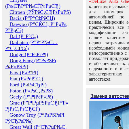
Chrysler
«DeLuxe Auto Glas
(РљСЂР°Р№СЃР»РµСЂ)
клиентам высококач
Citroen (РЎРёС‚СЂРѕРµРЅ)
для иномарок 
автомобилей по
Dacia (Р”Р°С‡РёСЏ)
ценам. Широкий ас
Daewoo (Р”СЌСѓ, Р”РµРѕ,
практически все 
Р”РµСѓ)
модификации авт
Daf (Р”Р°С„)
нашим клиентам 
Daihatsu (Р”Р°Р№С…
нервы, затрачивае
Р°С‚СЃСѓ)
необходимой моде
непосредственно с 
Dodge (Р”РѕРґР¶)
позволяет придержи
Dong Feng (Р”РѕРЅРі
и обеспечивать кл
Р¤РµРЅРі)
надежности и высо
Faw (Р¤Р°РІ)
характеристиках
Fiat (Р¤РёР°С‚)
автостекол.
Ford (Р¤РѕСЂРґ)
Foton (Р¤РѕС‚РѕРЅ)
Замена автосте
Geely (Р”Р¶РёР»Рё)
Gmc (Р”Р¶РµРЅРµСЂР°Р»
РјРѕС‚РѕСЂСЃ)
Gonow Troy (Р“РѕРЅРѕРІ
РўСЂРѕР№)
Great Wall (Р“СЂРµР№С‚