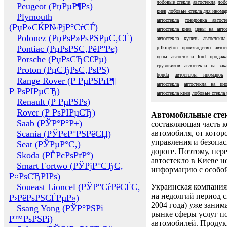
лобовые стекла
автостекла
лоб
Peugeot (РџРµР¶Рѕ)
киев
лобовые стекла для инома
Plymouth
автостекла
тонировка автост
(РџР»СЌР№РјР°СѓСЃ)
автостекла киев
цены на автос
Polonez (РџРѕР»РѕРЅРµС‚СЃ)
автостекла
купить автостекла
Pontiac (РџРѕРЅС‚РёР°Рє)
pilkington
производство автос
цены
автостекла ford
продажа
Porsche (РџРѕСЂС€Рµ)
грузовиков
автостекла на зак
Proton (РџСЂРѕС‚РѕРЅ)
honda
автостекла иномарок
Range Rover (Р РµРЅРґР¶
автостекла
автостекла на ин
Р РѕРІРµСЂ)
автостекла киев
лобовые стекла 
Renault (Р РµРЅРѕ)
Rover (Р РѕРІРµСЂ)
Автомобильные сте
Saab (РЎР°Р°Р±)
составляющая часть 
Scania (РЎРєР°РЅРёСЏ)
автомобиля, от котор
управления и безопа
Seat (РЎРµР°С‚)
дороге. Поэтому, пере
Skoda (РЁРєРѕРґР°)
автостекло в Киеве н
Smart Fortwo (РЎРјР°СЂС‚
информацию с особо
Р¤РѕСЂРІРѕ)
Soueast Lioncel (РЎР°СѓРёСЃС‚
Украинская компания 
на недолгий период с
Р›РёРѕРЅСЃРµР»)
2004 года) уже заним
Ssang Yong (РЎР°РЅРі
рынке сферы услуг п
Р™РѕРЅРі)
автомобилей. Проду