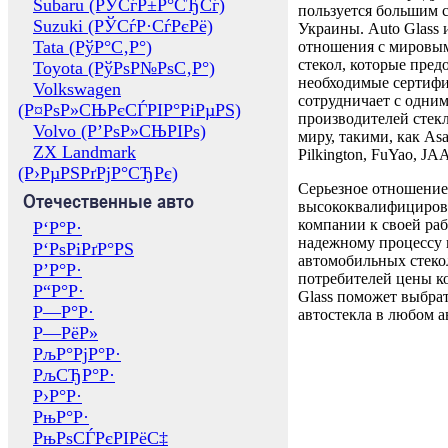
Subaru (РЎСѓР±Р°СЂСѓ)
пользуется большим 
Suzuki (РЎСѓР·СѓРєРё)
Украины. Auto Glass
Tata (РўР°С‚Р°)
отношения с мировы
стекол, которые пред
Toyota (РўРѕР№РѕС‚Р°)
необходимые сертиф
Volkswagen
сотрудничает с одни
(Р¤РѕР»СЊРєСЃРІР°РіРµРЅ)
производителей стекл
Volvo (Р’РѕР»СЊРІРѕ)
миру, такими, как Asa
ZX Landmark
Pilkington, FuYao, 
(Р›РµРЅРґРјР°СЂРє)
Серьезное отношение
Отечественные авто
высококвалифициров
компании к своей раб
Р‘Р°Р·
надежному процессу 
Р‘РѕРіРґР°РЅ
автомобильных стекол
Р’Р°Р·
потребителей цены к
Р“Р°Р·
Glass поможет выбрат
Р—Р°Р·
автостекла в любом а
Р—РёР»
РљР°РјР°Р·
РљСЂР°Р·
Р›Р°Р·
РњР°Р·
РњРѕСЃРєРІРёС‡