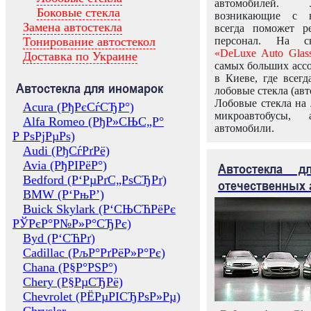
автомобилей.
Боковые стекла
возникающие с в
Замена автостекла
всегда поможет 
Тонирование автостекол
персонал. На ск
«DeLuxe Auto Glas
Доставка по Украине
самых больших ассо
в Киеве, где всег
Автостекла для иномарок
лобовые стекла (авт
Лобовые стекла на 
Acura (РђРєСѓСЂР°)
микроавтобусы, 
Alfa Romeo (РђР»СЊС„Р°
автомобили.
Р РѕРјРµРѕ)
Audi (РђСѓРґРё)
Avia (РђРІРёР°)
Автостекла 
Bedford (Р‘РµРґС„РѕСЂРґ)
отечественных 
BMW (Р‘РњР’)
Buick Skylark (Р‘СЊСЋРёРє
РЎРєР°Р№Р»Р°СЂРє)
Byd (Р‘СЋРґ)
Cadillac (РљР°РґРёР»Р°Рє)
Chana (Р§Р°РЅР°)
Chery (Р§РµСЂРё)
Chevrolet (РЁРµРІСЂРѕР»Рµ)