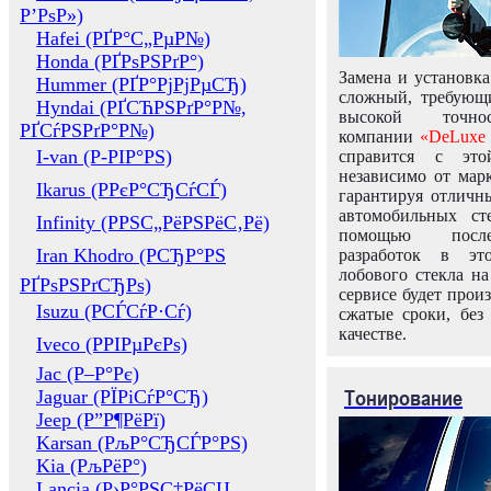
Р’РѕР»)
Hafei (РҐР°С„РµР№)
Honda (РҐРѕРЅРґР°)
Замена и установка
Hummer (РҐР°РјРјРµСЂ)
сложный, требующ
Hyndai (РҐСЋРЅРґР°Р№,
высокой точно
РҐСѓРЅРґР°Р№)
компании
«DeLuxe 
I-van (Р-РІР°РЅ)
справится с это
независимо от марк
Ikarus (РРєР°СЂСѓСЃ)
гарантируя отличны
автомобильных ст
Infinity (РРЅС„РёРЅРёС‚Рё)
помощью посл
Iran Khodro (РСЂР°РЅ
разработок в эт
лобового стекла н
РҐРѕРЅРґСЂРѕ)
сервисе будет прои
Isuzu (РСЃСѓР·Сѓ)
сжатые сроки, без
качестве.
Iveco (РРІРµРєРѕ)
Jac (Р–Р°Рє)
Тонирование
Jaguar (РЇРіСѓР°СЂ)
Jeep (Р”Р¶РёРї)
Karsan (РљР°СЂСЃР°РЅ)
Kia (РљРёР°)
Lancia (Р›Р°РЅС‡РёСЏ,