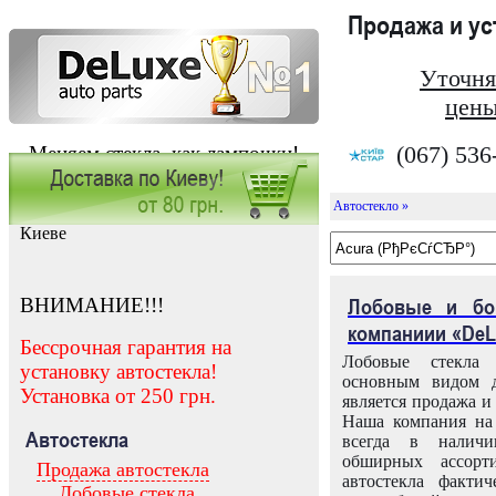
Продажа и у
Уточня
цены
(067) 536
Меняем стекла, как лампочки!
Автостекло »
Заказать установку автостекла в
Киеве
ВНИМАНИЕ!!!
Лобовые и бо
компаниии «DeL
Бессрочная гарантия на
Лобовые стекла
установку автостекла!
основным видом д
Установка от 250 грн.
является продажа и 
Наша компания на 
Автостекла
всегда в налич
обширных ассорт
Продажа автостекла
автостекла факти
Лобовые стекла