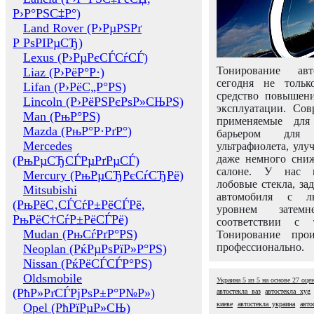
Р›Р°РЅС‡Р°)
Land Rover (Р›РµРЅРґ
Р РѕРІРµСЂ)
Lexus (Р›РµРєСЃСѓСЃ)
Тонирование авт
Liaz (Р›РёР°Р·)
сегодня не толь
Lifan (Р›РёС„Р°РЅ)
средство повышени
Lincoln (Р›РёРЅРєРѕР»СЊРЅ)
эксплуатации. Сов
Man (РњР°РЅ)
применяемые для
Mazda (РњР°Р·РґР°)
барьером для 
Mercedes
ультрафиолета, ул
даже немного сни
(РњРµСЂСЃРµРґРµСЃ)
салоне. У нас м
Mercury (РњРµСЂРєСѓСЂРё)
лобовые стекла, за
Mitsubishi
автомобиля с л
(РњРёС‚СЃСѓР±РёСЃРё,
уровнем затем
РњРёС†СѓР±РёСЃРё)
соответствии с 
Mudan (РњСѓРґР°РЅ)
Тонирование про
профессионально.
Neoplan (РќРµРѕРїР»Р°РЅ)
Nissan (РќРёСЃСЃР°РЅ)
Oldsmobile
Украина
5
из
5
на основе
27
оце
(РћР»РґСЃРјРѕР±Р°Р№Р»)
автостекла ваз
автостекла xyg
киеве
автостекла украина
авто
Opel (РћРїРµР»СЊ)