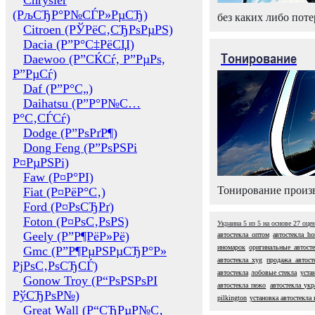
Chrysler
(РљСЂР°Р№СЃР»РµСЂ)
без каких либо поте
Citroen (РЎРёС‚СЂРѕРµРЅ)
Dacia (Р”Р°С‡РёСЏ)
Тонирование
Daewoo (Р”СЌСѓ, Р”РµРѕ,
Р”РµСѓ)
Daf (Р”Р°С„)
Daihatsu (Р”Р°Р№С…
Р°С‚СЃСѓ)
Dodge (Р”РѕРґР¶)
Dong Feng (Р”РѕРЅРі
Р¤РµРЅРі)
Faw (Р¤Р°РІ)
Тонирование произв
Fiat (Р¤РёР°С‚)
Ford (Р¤РѕСЂРґ)
Foton (Р¤РѕС‚РѕРЅ)
Украина
5
из
5
на основе
27
оце
Geely (Р”Р¶РёР»Рё)
автостекла оптом
автостекла ho
иномарок
оригинальные автосте
Gmc (Р”Р¶РµРЅРµСЂР°Р»
автостекла xyg
продажа автост
РјРѕС‚РѕСЂСЃ)
автостекла
лобовые стекла
уста
Gonow Troy (Р“РѕРЅРѕРІ
автостекла пежо
автостекла укр
РўСЂРѕР№)
pilkington
установка автостекла 
Great Wall (Р“СЂРµР№С‚