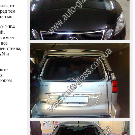
иля, от
ред тем,
ностью.
(с 2004
ей.
s имеет
 все
ей стекла,
AAN и
боте
ля
 любом