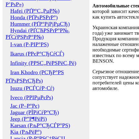
Р’РѕР»)
Автомобильные сте
Hafei (РҐР°С„РµР№)
которой зависит каче
Honda (РҐРѕРЅРґР°)
как купить автостек
Hummer (РҐР°РјРјРµСЂ)
Украинская компания 
Hyndai (РҐСЋРЅРґР°Р№,
года) уже занимает т
РҐСѓРЅРґР°Р№)
Продукция компании 
I-van (Р-РІР°РЅ)
налаженные отношени
необходимые сертифи
Ikarus (РРєР°СЂСѓСЃ)
известных по всему ми
BENSON.
Infinity (РРЅС„РёРЅРёС‚Рё)
Серьезное отношение
Iran Khodro (РСЂР°РЅ
сопутствует надежном
РҐРѕРЅРґСЂРѕ)
потребителей цены ко
Isuzu (РСЃСѓР·Сѓ)
автомобиле.
Iveco (РРІРµРєРѕ)
Jac (Р–Р°Рє)
Jaguar (РЇРіСѓР°СЂ)
Jeep (Р”Р¶РёРї)
Karsan (РљР°СЂСЃР°РЅ)
Kia (РљРёР°)
Lancia (Р›Р°РЅС‡РёСЏ,