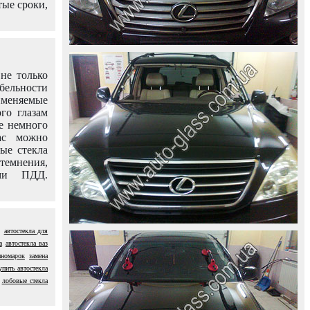
тые сроки,
не только
абельности
именяемые
го глазам
е немного
ас можно
вые стекла
темнения,
ями ПДД.
автостекла для
а
автостекла ваз
иномарок
замена
упить автостекла
лобовые стекла