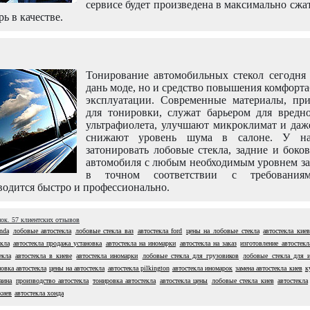
сервисе будет произведена в максимально сжа
рь в качестве.
Тонирование автомобильных стекол сегодня 
дань моде, но и средство повышения комфорт
эксплуатации. Современные материалы, пр
для тонировки, служат барьером для вредно
ультрафиолета, улучшают микроклимат и даж
снижают уровень шума в салоне. У н
затонировать лобовые стекла, задние и боко
автомобиля с любым необходимым уровнем за
в точном соответствии с требовани
одится быстро и профессионально.
нок.
57
клиентских отзывов
nda
лобовые автостекла
лобовые стекла ваз
автостекла ford
цены на лобовые стекла
автостекла киев
кла
автостекла продажа установка
автостекла на иномарки
автостекла на заказ
изготовление автостекл
екла
автостекла в киеве
автостекла иномарки
лобовые стекла для грузовиков
лобовые стекла для 
новка автостекла
цены на автостекла
автостекла pilkington
автостекла иномарок
замена автостекла киев
к
аина
производство автостекла
тонировка автостекла
автостекла цены
лобовые стекла киев
автостекла
киев
автостекла хонда