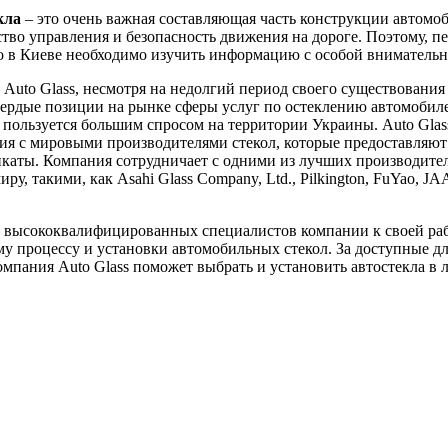
кла
– это очень важная составляющая часть конструкции автомоб
ство управления и безопасность движения на дороге. Поэтому, пе
ло в Киеве необходимо изучить информацию с особой вниматель
Auto Glass, несмотря на недолгий период своего существования 
вердые позиции на рынке сферы услуг по остеклению автомобил
пользуется большим спросом на территории Украины. Auto Glas
я с мировыми производителями стекол, которые предоставляют
каты. Компания сотрудничает с одними из лучших производител
ру, такими, как Asahi Glass Company, Ltd., Pilkington, FuYao, J
 высококвалифицированных специалистов компании к своей ра
у процессу и установки автомобильных стекол. За доступные д
мпания Auto Glass поможет выбрать и установить автостекла в