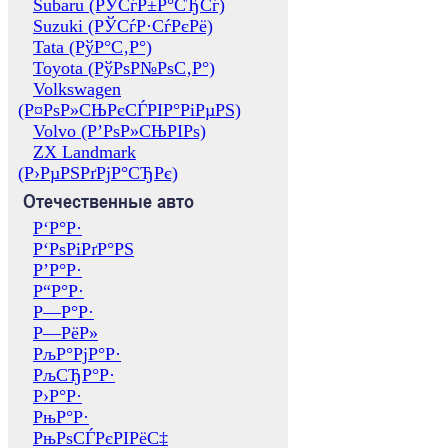
Subaru (РЎСѓР±Р°СЂСѓ)
Suzuki (РЎСѓР·СѓРєРё)
Tata (РўР°С‚Р°)
Toyota (РўРѕР№РѕС‚Р°)
Volkswagen
(Р¤РѕР»СЊРєСЃРІР°РіРµРЅ)
Volvo (Р’РѕР»СЊРІРѕ)
ZX Landmark
(Р›РµРЅРґРјР°СЂРє)
Отечественные авто
Р‘Р°Р·
Р‘РѕРіРґР°РЅ
Р’Р°Р·
Р“Р°Р·
Р—Р°Р·
Р—РёР»
РљР°РјР°Р·
РљСЂР°Р·
Р›Р°Р·
РњР°Р·
РњРѕСЃРєРІРёС‡