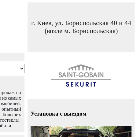
г. Киев, ул. Бориспольская 40 и 44
(возле м. Бориспольская)
 продажа и
н из самых
омобилей.
ш опытный
Установка с выездом
х больших
тостекла).
обили.