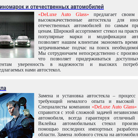
 иномарок и отечественных автомобилей
«DeLuxe Auto Glass»
предлагает своим 
высококачественные автостекла для ин
отечественных автомобилей по самым пр
ценам. Широкий ассортимент стекол на практ
популярные марки и модификации авт
позволяет нашим клиентам экономить время
затрачиваемые подчас на поиск необходимо
Мы сотрудничаем непосредственно с произво
что позволяет придерживаться доступн
иентам уверенность в надежности и высоких потреби
едлагаемых нами автостекол.
кла
Замена и установка автостекла – процесс
требующий немалого опыта и высокой т
Специалисты компании
«DeLuxe Auto Glass»
справится с этой сложной задачей независим
автомобиля, всегда гарантируя отличный р
Вклейка автомобильных стекол произв
помощью последних импортных разработо
области. Замена лобового стекла на автомоби