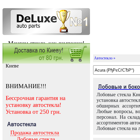
Меняем стекла, как лампочки!
Автостекло »
Заказать установку автостекла в
Киеве
ВНИМАНИЕ!!!
Лобовые и боко
Лобовые стекла Кие
Бессрочная гарантия на
установка автостек
установку автостекла!
обширных ассортим
Установка от 250 грн.
Любые вопросы, во
персонал. На скла
ассортиментов автос
Автостекла
Лобовые стекла на 
Продажа автостекла
Лобовые стекла