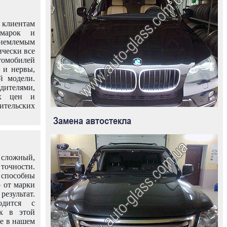
клиентам
омарок и
иемлемым
ически все
омобилей
 и нервы,
й модели.
дителями,
ых цен и
тельских
Замена автостекла
 сложный,
очности.
способны
о от марки
езультат.
одится с
к в этой
ле в нашем