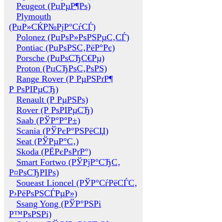
Peugeot (РџРµР¶Рѕ)
Plymouth
(РџР»СЌР№РјР°СѓСЃ)
Polonez (РџРѕР»РѕРЅРµС‚СЃ)
Pontiac (РџРѕРЅС‚РёР°Рє)
Porsche (РџРѕСЂС€Рµ)
Proton (РџСЂРѕС‚РѕРЅ)
Range Rover (Р РµРЅРґР¶
Р РѕРІРµСЂ)
Renault (Р РµРЅРѕ)
Rover (Р РѕРІРµСЂ)
Saab (РЎР°Р°Р±)
Scania (РЎРєР°РЅРёСЏ)
Seat (РЎРµР°С‚)
Skoda (РЁРєРѕРґР°)
Smart Fortwo (РЎРјР°СЂС‚
Р¤РѕСЂРІРѕ)
Soueast Lioncel (РЎР°СѓРёСЃС‚
Р›РёРѕРЅСЃРµР»)
Ssang Yong (РЎР°РЅРі
Р™РѕРЅРі)