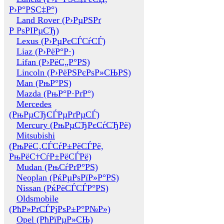
Р›Р°РЅС‡Р°)
Land Rover (Р›РµРЅРґ
Р РѕРІРµСЂ)
Lexus (Р›РµРєСЃСѓСЃ)
Liaz (Р›РёР°Р·)
Lifan (Р›РёС„Р°РЅ)
Lincoln (Р›РёРЅРєРѕР»СЊРЅ)
Man (РњР°РЅ)
Mazda (РњР°Р·РґР°)
Mercedes
(РњРµСЂСЃРµРґРµСЃ)
Mercury (РњРµСЂРєСѓСЂРё)
Mitsubishi
(РњРёС‚СЃСѓР±РёСЃРё,
РњРёС†СѓР±РёСЃРё)
Mudan (РњСѓРґР°РЅ)
Neoplan (РќРµРѕРїР»Р°РЅ)
Nissan (РќРёСЃСЃР°РЅ)
Oldsmobile
(РћР»РґСЃРјРѕР±Р°Р№Р»)
Opel (РћРїРµР»СЊ)