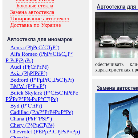
Боковые стекла
Автостекла для
Замена автостекла
Тонирование автостекол
Доставка по Украине
Автостекла для иномарок
Acura (РђРєСѓСЂР°)
Alfa Romeo (РђР»СЊС„Р°
Р РѕРјРµРѕ)
обеспечивать кл
Audi (РђСѓРґРё)
характеристиках пр
Avia (РђРІРёР°)
Bedford (Р‘РµРґС„РѕСЂРґ)
BMW (Р‘РњР’)
Замена автосте
Buick Skylark (Р‘СЊСЋРёРє
РЎРєР°Р№Р»Р°СЂРє)
Byd (Р‘СЋРґ)
Cadillac (РљР°РґРёР»Р°Рє)
Chana (Р§Р°РЅР°)
Chery (Р§РµСЂРё)
Chevrolet (РЁРµРІСЂРѕР»Рµ)