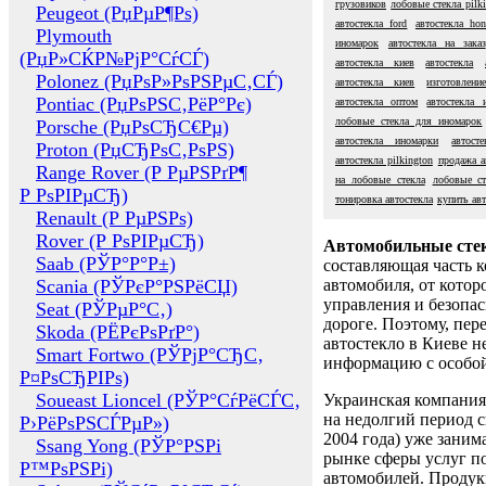
грузовиков
лобовые стекла pilk
Peugeot (РџРµР¶Рѕ)
автостекла ford
автостекла ho
Plymouth
иномарок
автостекла на заказ
(РџР»СЌР№РјР°СѓСЃ)
автостекла киев
автостекла
Polonez (РџРѕР»РѕРЅРµС‚СЃ)
автостекла киев
изготовлени
Pontiac (РџРѕРЅС‚РёР°Рє)
автостекла оптом
автостекла 
лобовые стекла для иномарок
Porsche (РџРѕСЂС€Рµ)
автостекла иномарки
автост
Proton (РџСЂРѕС‚РѕРЅ)
автостекла pilkington
продажа а
Range Rover (Р РµРЅРґР¶
на лобовые стекла
лобовые ст
Р РѕРІРµСЂ)
тонировка автостекла
купить авт
Renault (Р РµРЅРѕ)
Rover (Р РѕРІРµСЂ)
Автомобильные сте
Saab (РЎР°Р°Р±)
составляющая часть 
Scania (РЎРєР°РЅРёСЏ)
автомобиля, от котор
управления и безопа
Seat (РЎРµР°С‚)
дороге. Поэтому, пере
Skoda (РЁРєРѕРґР°)
автостекло в Киеве н
Smart Fortwo (РЎРјР°СЂС‚
информацию с особо
Р¤РѕСЂРІРѕ)
Soueast Lioncel (РЎР°СѓРёСЃС‚
Украинская компания 
на недолгий период с
Р›РёРѕРЅСЃРµР»)
2004 года) уже заним
Ssang Yong (РЎР°РЅРі
рынке сферы услуг п
Р™РѕРЅРі)
автомобилей. Проду