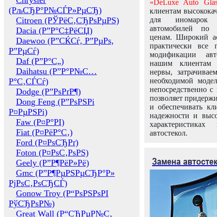
Chrysler
«DeLuxe Auto Glas
(РљСЂР°Р№СЃР»РµСЂ)
клиентам высококач
Citroen (РЎРёС‚СЂРѕРµРЅ)
для иномарок 
автомобилей по
Dacia (Р”Р°С‡РёСЏ)
ценам. Широкий ас
Daewoo (Р”СЌСѓ, Р”РµРѕ,
практически все 
Р”РµСѓ)
модификации авт
Daf (Р”Р°С„)
нашим клиентам 
Daihatsu (Р”Р°Р№С…
нервы, затрачивае
Р°С‚СЃСѓ)
необходимой моде
непосредственно с 
Dodge (Р”РѕРґР¶)
позволяет придержи
Dong Feng (Р”РѕРЅРі
и обеспечивать кл
Р¤РµРЅРі)
надежности и высо
Faw (Р¤Р°РІ)
характеристиках
Fiat (Р¤РёР°С‚)
автостекол.
Ford (Р¤РѕСЂРґ)
Foton (Р¤РѕС‚РѕРЅ)
Замена автосте
Geely (Р”Р¶РёР»Рё)
Gmc (Р”Р¶РµРЅРµСЂР°Р»
РјРѕС‚РѕСЂСЃ)
Gonow Troy (Р“РѕРЅРѕРІ
РўСЂРѕР№)
Great Wall (Р“СЂРµР№С‚