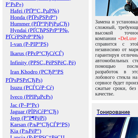
Р’РѕР»)
Hafei (РҐР°С„РµР№)
Honda (РҐРѕРЅРґР°)
Замена и установка
Hummer (РҐР°РјРјРµСЂ)
сложный, требующ
Hyndai (РҐСЋРЅРґР°Р№,
высокой точно
РҐСѓРЅРґР°Р№)
компании
«DeLuxe 
I-van (Р-РІР°РЅ)
справится с это
независимо от марк
Ikarus (РРєР°СЂСѓСЃ)
гарантируя отличны
автомобильных ст
Infinity (РРЅС„РёРЅРёС‚Рё)
помощью посл
Iran Khodro (РСЂР°РЅ
разработок в эт
лобового стекла н
РҐРѕРЅРґСЂРѕ)
сервисе будет прои
Isuzu (РСЃСѓР·Сѓ)
сжатые сроки, без
качестве.
Iveco (РРІРµРєРѕ)
Jac (Р–Р°Рє)
Тонирование
Jaguar (РЇРіСѓР°СЂ)
Jeep (Р”Р¶РёРї)
Karsan (РљР°СЂСЃР°РЅ)
Kia (РљРёР°)
Lancia (Р›Р°РЅС‡РёСЏ,