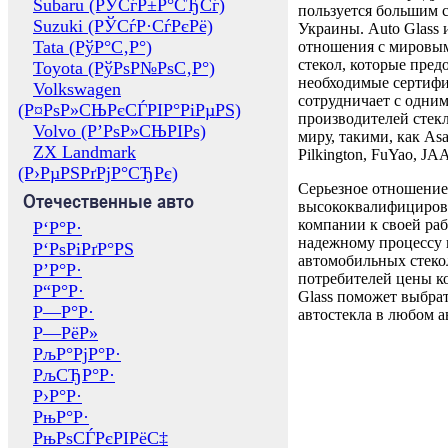
Subaru (РЎСѓР±Р°СЂСѓ)
пользуется большим 
Suzuki (РЎСѓР·СѓРєРё)
Украины. Auto Glass
Tata (РўР°С‚Р°)
отношения с мировы
стекол, которые пред
Toyota (РўРѕР№РѕС‚Р°)
необходимые сертиф
Volkswagen
сотрудничает с одни
(Р¤РѕР»СЊРєСЃРІР°РіРµРЅ)
производителей стекл
Volvo (Р’РѕР»СЊРІРѕ)
миру, такими, как Asa
ZX Landmark
Pilkington, FuYao, 
(Р›РµРЅРґРјР°СЂРє)
Серьезное отношение
Отечественные авто
высококвалифициров
компании к своей раб
Р‘Р°Р·
надежному процессу 
Р‘РѕРіРґР°РЅ
автомобильных стекол
Р’Р°Р·
потребителей цены к
Р“Р°Р·
Glass поможет выбрат
Р—Р°Р·
автостекла в любом а
Р—РёР»
РљР°РјР°Р·
РљСЂР°Р·
Р›Р°Р·
РњР°Р·
РњРѕСЃРєРІРёС‡