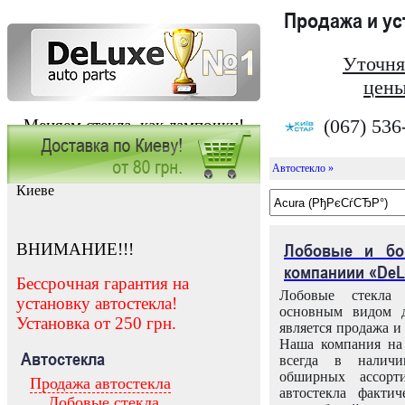
Продажа и у
Уточня
цены
(067) 536
Меняем стекла, как лампочки!
Автостекло »
Заказать установку автостекла в
Киеве
ВНИМАНИЕ!!!
Лобовые и бо
компаниии «DeL
Бессрочная гарантия на
Лобовые стекла
установку автостекла!
основным видом д
Установка от 250 грн.
является продажа и 
Наша компания на 
Автостекла
всегда в налич
обширных ассорт
Продажа автостекла
автостекла факти
Лобовые стекла