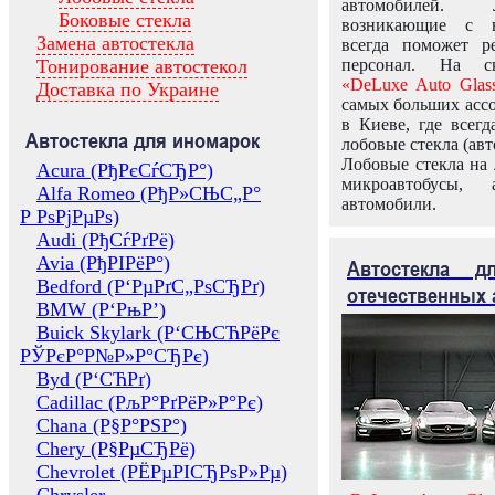
автомобилей.
Боковые стекла
возникающие с в
Замена автостекла
всегда поможет 
Тонирование автостекол
персонал. На ск
«DeLuxe Auto Glas
Доставка по Украине
самых больших ассо
в Киеве, где всег
Автостекла для иномарок
лобовые стекла (авт
Лобовые стекла на 
Acura (РђРєСѓСЂР°)
микроавтобусы, 
Alfa Romeo (РђР»СЊС„Р°
автомобили.
Р РѕРјРµРѕ)
Audi (РђСѓРґРё)
Avia (РђРІРёР°)
Автостекла 
Bedford (Р‘РµРґС„РѕСЂРґ)
отечественных 
BMW (Р‘РњР’)
Buick Skylark (Р‘СЊСЋРёРє
РЎРєР°Р№Р»Р°СЂРє)
Byd (Р‘СЋРґ)
Cadillac (РљР°РґРёР»Р°Рє)
Chana (Р§Р°РЅР°)
Chery (Р§РµСЂРё)
Chevrolet (РЁРµРІСЂРѕР»Рµ)