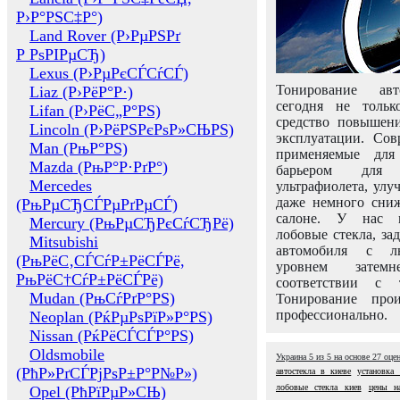
Р›Р°РЅС‡Р°)
Land Rover (Р›РµРЅРґ
Р РѕРІРµСЂ)
Lexus (Р›РµРєСЃСѓСЃ)
Тонирование авт
Liaz (Р›РёР°Р·)
сегодня не толь
Lifan (Р›РёС„Р°РЅ)
средство повышени
Lincoln (Р›РёРЅРєРѕР»СЊРЅ)
эксплуатации. Сов
Man (РњР°РЅ)
применяемые для
Mazda (РњР°Р·РґР°)
барьером для 
Mercedes
ультрафиолета, ул
даже немного сни
(РњРµСЂСЃРµРґРµСЃ)
салоне. У нас м
Mercury (РњРµСЂРєСѓСЂРё)
лобовые стекла, за
Mitsubishi
автомобиля с л
(РњРёС‚СЃСѓР±РёСЃРё,
уровнем затем
РњРёС†СѓР±РёСЃРё)
соответствии с 
Mudan (РњСѓРґР°РЅ)
Тонирование про
профессионально.
Neoplan (РќРµРѕРїР»Р°РЅ)
Nissan (РќРёСЃСЃР°РЅ)
Oldsmobile
Украина
5
из
5
на основе
27
оце
(РћР»РґСЃРјРѕР±Р°Р№Р»)
автостекла в киеве
установка 
лобовые стекла киев
цены на
Opel (РћРїРµР»СЊ)