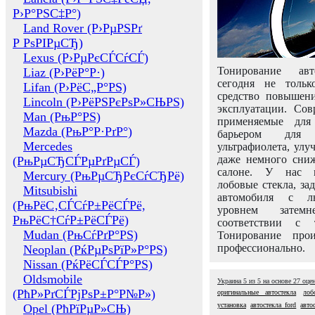
Р›Р°РЅС‡Р°)
Land Rover (Р›РµРЅРґ
Р РѕРІРµСЂ)
Lexus (Р›РµРєСЃСѓСЃ)
Тонирование авт
Liaz (Р›РёР°Р·)
сегодня не толь
Lifan (Р›РёС„Р°РЅ)
средство повышени
Lincoln (Р›РёРЅРєРѕР»СЊРЅ)
эксплуатации. Сов
Man (РњР°РЅ)
применяемые для
Mazda (РњР°Р·РґР°)
барьером для 
Mercedes
ультрафиолета, ул
даже немного сни
(РњРµСЂСЃРµРґРµСЃ)
салоне. У нас м
Mercury (РњРµСЂРєСѓСЂРё)
лобовые стекла, за
Mitsubishi
автомобиля с л
(РњРёС‚СЃСѓР±РёСЃРё,
уровнем затем
РњРёС†СѓР±РёСЃРё)
соответствии с 
Mudan (РњСѓРґР°РЅ)
Тонирование про
профессионально.
Neoplan (РќРµРѕРїР»Р°РЅ)
Nissan (РќРёСЃСЃР°РЅ)
Oldsmobile
Украина
5
из
5
на основе
27
оце
(РћР»РґСЃРјРѕР±Р°Р№Р»)
оригинальные автостекла
лоб
установка
автостекла ford
авто
Opel (РћРїРµР»СЊ)