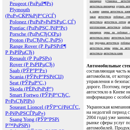
иномарки
установка автост
Peugeot (РџРµР¶Рѕ)
автостекла иномарки
купить авт
Plymouth
в киеве
замена автостекла кие
(РџР»СЌР№РјР°СѓСЃ)
заказ
автостекла
лобовые сте
Polonez (РџРѕР»РѕРЅРµС‚СЃ)
автостекла
автостекла оптом
а
Pontiac (РџРѕРЅС‚РёР°Рє)
изготовление автостекла
лобов
иномарок
цены на лобовые с
Porsche (РџРѕСЂС€Рµ)
автостекла пежо
автостекла hon
Proton (РџСЂРѕС‚РѕРЅ)
ваз
продажа автостекла
лобовы
Range Rover (Р РµРЅРґР¶
автостекла цены
цены на авто
Р РѕРІРµСЂ)
автостекла
автостекла киев
Renault (Р РµРЅРѕ)
Rover (Р РѕРІРµСЂ)
Автомобильные сте
Saab (РЎР°Р°Р±)
составляющая часть 
Scania (РЎРєР°РЅРёСЏ)
автомобиля, от котор
управления и безопа
Seat (РЎРµР°С‚)
дороге. Поэтому, пере
Skoda (РЁРєРѕРґР°)
автостекло в Киеве н
Smart Fortwo (РЎРјР°СЂС‚
информацию с особо
Р¤РѕСЂРІРѕ)
Soueast Lioncel (РЎР°СѓРёСЃС‚
Украинская компания 
на недолгий период с
Р›РёРѕРЅСЃРµР»)
2004 года) уже заним
Ssang Yong (РЎР°РЅРі
рынке сферы услуг п
Р™РѕРЅРі)
автомобилей. Проду