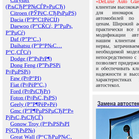
Chrysler
«DeLuxe Auto Glas
(РљСЂР°Р№СЃР»РµСЂ)
клиентам высококач
Citroen (РЎРёС‚СЂРѕРµРЅ)
для иномарок 
автомобилей по
Dacia (Р”Р°С‡РёСЏ)
ценам. Широкий ас
Daewoo (Р”СЌСѓ, Р”РµРѕ,
практически все 
Р”РµСѓ)
модификации авт
Daf (Р”Р°С„)
нашим клиентам 
Daihatsu (Р”Р°Р№С…
нервы, затрачивае
Р°С‚СЃСѓ)
необходимой моде
непосредственно с 
Dodge (Р”РѕРґР¶)
позволяет придержи
Dong Feng (Р”РѕРЅРі
и обеспечивать кл
Р¤РµРЅРі)
надежности и высо
Faw (Р¤Р°РІ)
характеристиках
Fiat (Р¤РёР°С‚)
автостекол.
Ford (Р¤РѕСЂРґ)
Foton (Р¤РѕС‚РѕРЅ)
Замена автосте
Geely (Р”Р¶РёР»Рё)
Gmc (Р”Р¶РµРЅРµСЂР°Р»
РјРѕС‚РѕСЂСЃ)
Gonow Troy (Р“РѕРЅРѕРІ
РўСЂРѕР№)
Great Wall (Р“СЂРµР№С‚