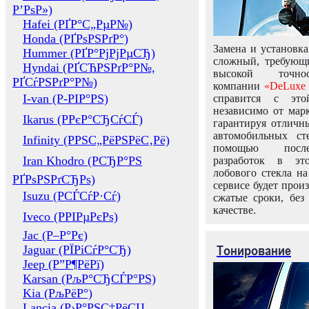
Р’РѕР»)
Hafei (РҐР°С„РµР№)
Honda (РҐРѕРЅРґР°)
Замена и установка
Hummer (РҐР°РјРјРµСЂ)
сложный, требующ
Hyndai (РҐСЋРЅРґР°Р№,
высокой точно
РҐСѓРЅРґР°Р№)
компании
«DeLuxe 
I-van (Р-РІР°РЅ)
справится с это
независимо от марк
Ikarus (РРєР°СЂСѓСЃ)
гарантируя отличны
автомобильных ст
Infinity (РРЅС„РёРЅРёС‚Рё)
помощью посл
Iran Khodro (РСЂР°РЅ
разработок в эт
лобового стекла н
РҐРѕРЅРґСЂРѕ)
сервисе будет прои
Isuzu (РСЃСѓР·Сѓ)
сжатые сроки, без
качестве.
Iveco (РРІРµРєРѕ)
Jac (Р–Р°Рє)
Тонирование
Jaguar (РЇРіСѓР°СЂ)
Jeep (Р”Р¶РёРї)
Karsan (РљР°СЂСЃР°РЅ)
Kia (РљРёР°)
Lancia (Р›Р°РЅС‡РёСЏ,