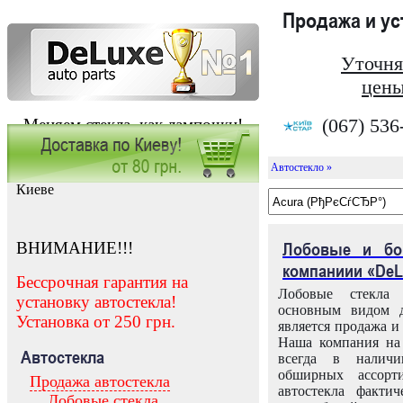
Продажа и у
Уточня
цены
(067) 536
Меняем стекла, как лампочки!
Автостекло »
Заказать установку автостекла в
Киеве
ВНИМАНИЕ!!!
Лобовые и бо
компаниии «DeL
Бессрочная гарантия на
Лобовые стекла
установку автостекла!
основным видом д
Установка от 250 грн.
является продажа и 
Наша компания на 
Автостекла
всегда в налич
обширных ассорт
Продажа автостекла
автостекла факти
Лобовые стекла