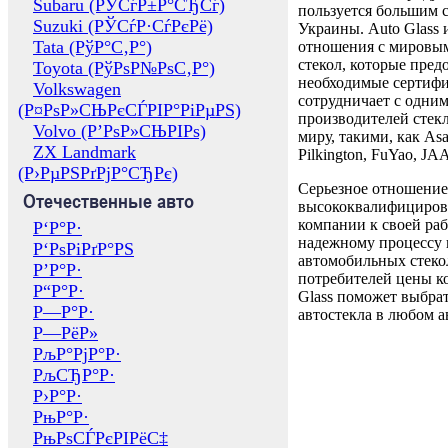
Subaru (РЎСѓР±Р°СЂСѓ)
пользуется большим 
Suzuki (РЎСѓР·СѓРєРё)
Украины. Auto Glass
Tata (РўР°С‚Р°)
отношения с мировы
стекол, которые пред
Toyota (РўРѕР№РѕС‚Р°)
необходимые сертиф
Volkswagen
сотрудничает с одни
(Р¤РѕР»СЊРєСЃРІР°РіРµРЅ)
производителей стекл
Volvo (Р’РѕР»СЊРІРѕ)
миру, такими, как Asa
ZX Landmark
Pilkington, FuYao, 
(Р›РµРЅРґРјР°СЂРє)
Серьезное отношение
Отечественные авто
высококвалифициров
компании к своей раб
Р‘Р°Р·
надежному процессу 
Р‘РѕРіРґР°РЅ
автомобильных стекол
Р’Р°Р·
потребителей цены к
Р“Р°Р·
Glass поможет выбрат
Р—Р°Р·
автостекла в любом а
Р—РёР»
РљР°РјР°Р·
РљСЂР°Р·
Р›Р°Р·
РњР°Р·
РњРѕСЃРєРІРёС‡