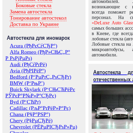
автомобилей.
Боковые стекла
возникающие с в
Замена автостекла
всегда поможет 
Тонирование автостекол
персонал. На ск
«DeLuxe Auto Glas
Доставка по Украине
самых больших ассо
в Киеве, где всег
Автостекла для иномарок
лобовые стекла (авт
Лобовые стекла на 
Acura (РђРєСѓСЂР°)
микроавтобусы, 
Alfa Romeo (РђР»СЊС„Р°
автомобили.
Р РѕРјРµРѕ)
Audi (РђСѓРґРё)
Avia (РђРІРёР°)
Автостекла 
Bedford (Р‘РµРґС„РѕСЂРґ)
отечественных 
BMW (Р‘РњР’)
Buick Skylark (Р‘СЊСЋРёРє
РЎРєР°Р№Р»Р°СЂРє)
Byd (Р‘СЋРґ)
Cadillac (РљР°РґРёР»Р°Рє)
Chana (Р§Р°РЅР°)
Chery (Р§РµСЂРё)
Chevrolet (РЁРµРІСЂРѕР»Рµ)