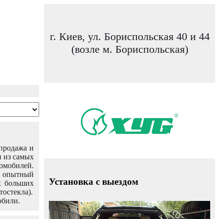
г. Киев, ул. Бориспольская 40 и 44
(возле м. Бориспольская)
 продажа и
н из самых
омобилей.
ш опытный
Установка с выездом
х больших
тостекла).
обили.