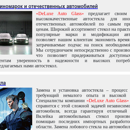
 иномарок и отечественных автомобилей
«DeLuxe Auto Glass»
предлагает своим 
высококачественные автостекла для ин
отечественных автомобилей по самым пр
ценам. Широкий ассортимент стекол на практ
популярные марки и модификации авт
позволяет нашим клиентам экономить время
затрачиваемые подчас на поиск необходимо
Мы сотрудничаем непосредственно с произво
что позволяет придерживаться доступн
иентам уверенность в надежности и высоких потреби
едлагаемых нами автостекол.
кла
Замена и установка автостекла – процесс
требующий немалого опыта и высокой т
Специалисты компании
«DeLuxe Auto Glass»
справится с этой сложной задачей независим
автомобиля, всегда гарантируя отличный р
Вклейка автомобильных стекол произв
помощью последних импортных разработо
области. Замена лобового стекла на автомоби