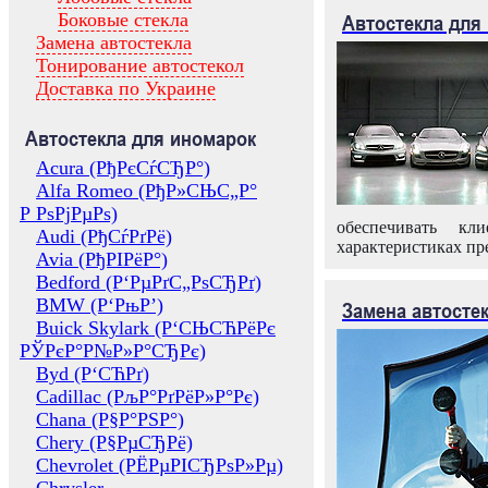
Боковые стекла
Автостекла для
Замена автостекла
Тонирование автостекол
Доставка по Украине
Автостекла для иномарок
Acura (РђРєСѓСЂР°)
Alfa Romeo (РђР»СЊС„Р°
Р РѕРјРµРѕ)
обеспечивать кл
Audi (РђСѓРґРё)
характеристиках пр
Avia (РђРІРёР°)
Bedford (Р‘РµРґС„РѕСЂРґ)
BMW (Р‘РњР’)
Замена автосте
Buick Skylark (Р‘СЊСЋРёРє
РЎРєР°Р№Р»Р°СЂРє)
Byd (Р‘СЋРґ)
Cadillac (РљР°РґРёР»Р°Рє)
Chana (Р§Р°РЅР°)
Chery (Р§РµСЂРё)
Chevrolet (РЁРµРІСЂРѕР»Рµ)