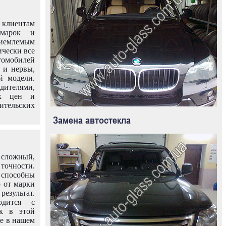
клиентам
омарок и
иемлемым
ически все
омобилей
 и нервы,
й модели.
дителями,
ых цен и
тельских
Замена автостекла
 сложный,
очности.
способны
о от марки
езультат.
одится с
к в этой
ле в нашем