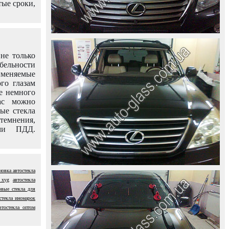
тые сроки,
не только
абельности
именяемые
го глазам
е немного
ас можно
вые стекла
темнения,
ями ПДД.
новка автостекла
 xyg
автостекла
овые стекла для
стекла иномарок
втостекла оптом