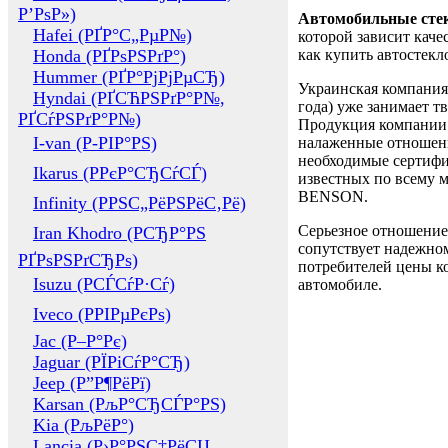
Р’РѕР»)
Автомобильные сте
Hafei (РҐР°С„РµР№)
которой зависит каче
Honda (РҐРѕРЅРґР°)
как купить автостек
Hummer (РҐР°РјРјРµСЂ)
Украинская компания 
Hyndai (РҐСЋРЅРґР°Р№,
года) уже занимает т
РҐСѓРЅРґР°Р№)
Продукция компании 
I-van (Р-РІР°РЅ)
налаженные отношени
необходимые сертифи
Ikarus (РРєР°СЂСѓСЃ)
известных по всему ми
BENSON.
Infinity (РРЅС„РёРЅРёС‚Рё)
Серьезное отношение
Iran Khodro (РСЂР°РЅ
сопутствует надежном
РҐРѕРЅРґСЂРѕ)
потребителей цены ко
Isuzu (РСЃСѓР·Сѓ)
автомобиле.
Iveco (РРІРµРєРѕ)
Jac (Р–Р°Рє)
Jaguar (РЇРіСѓР°СЂ)
Jeep (Р”Р¶РёРї)
Karsan (РљР°СЂСЃР°РЅ)
Kia (РљРёР°)
Lancia (Р›Р°РЅС‡РёСЏ,