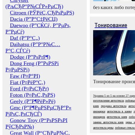
Chrysler
(РљСЂР°Р№СЃР»РµСЂ)
без каких либо поте
Citroen (РЎРёС‚СЂРѕРµРЅ)
Dacia (Р”Р°С‡РёСЏ)
Тонирование
Daewoo (Р”СЌСѓ, Р”РµРѕ,
Р”РµСѓ)
Daf (Р”Р°С„)
Daihatsu (Р”Р°Р№С…
Р°С‚СЃСѓ)
Dodge (Р”РѕРґР¶)
Dong Feng (Р”РѕРЅРі
Р¤РµРЅРі)
Faw (Р¤Р°РІ)
Тонирование произв
Fiat (Р¤РёР°С‚)
Ford (Р¤РѕСЂРґ)
Foton (Р¤РѕС‚РѕРЅ)
Украина
5
из
5
на основе
27
оце
Geely (Р”Р¶РёР»Рё)
изготовление автостекла
лобовые
киев
продажа автостекла
авто
Gmc (Р”Р¶РµРЅРµСЂР°Р»
иномарки
автостекла в киеве
л
РјРѕС‚РѕСЂСЃ)
иномарок
автостекла киев
лобо
Gonow Troy (Р“РѕРЅРѕРІ
замена автостекла киев
цены н
РўСЂРѕР№)
автостекла цены
лобовые стекла
Great Wall (Р“СЂРµР№С‚