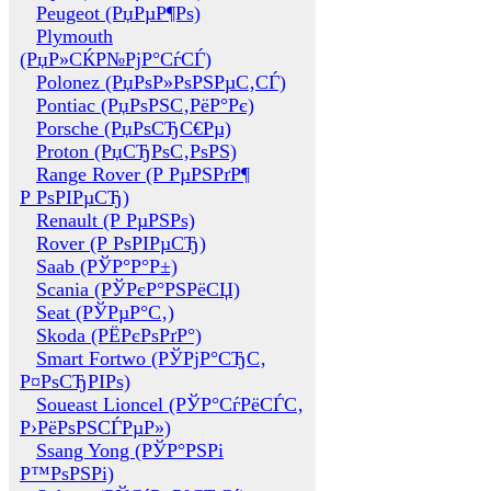
Peugeot (РџРµР¶Рѕ)
Plymouth
(РџР»СЌР№РјР°СѓСЃ)
Polonez (РџРѕР»РѕРЅРµС‚СЃ)
Pontiac (РџРѕРЅС‚РёР°Рє)
Porsche (РџРѕСЂС€Рµ)
Proton (РџСЂРѕС‚РѕРЅ)
Range Rover (Р РµРЅРґР¶
Р РѕРІРµСЂ)
Renault (Р РµРЅРѕ)
Rover (Р РѕРІРµСЂ)
Saab (РЎР°Р°Р±)
Scania (РЎРєР°РЅРёСЏ)
Seat (РЎРµР°С‚)
Skoda (РЁРєРѕРґР°)
Smart Fortwo (РЎРјР°СЂС‚
Р¤РѕСЂРІРѕ)
Soueast Lioncel (РЎР°СѓРёСЃС‚
Р›РёРѕРЅСЃРµР»)
Ssang Yong (РЎР°РЅРі
Р™РѕРЅРі)