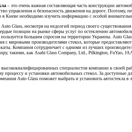
кла
– это очень важная составляющая часть конструкции автомоб
ство управления и безопасность движения на дороге. Поэтому, пе
ло в Киеве необходимо изучить информацию с особой вниматель
Auto Glass, несмотря на недолгий период своего существования 
вердые позиции на рынке сферы услуг по остеклению автомобил
пользуется большим спросом на территории Украины. Auto Glas
я с мировыми производителями стекол, которые предоставляют
каты. Компания сотрудничает с одними из лучших производител
ру, такими, как Asahi Glass Company, Ltd., Pilkington, FuYao, J
 высококвалифицированных специалистов компании к своей ра
у процессу и установки автомобильных стекол. За доступные д
мпания Auto Glass поможет выбрать и установить автостекла в