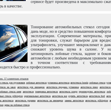
сервисе будет произведена в максимально сжа
рь в качестве.
Тонирование автомобильных стекол сегодня 
дань моде, но и средство повышения комфорт
эксплуатации. Современные материалы, пр
для тонировки, служат барьером для вредно
ультрафиолета, улучшают микроклимат и даж
снижают уровень шума в салоне. У н
затонировать лобовые стекла, задние и боко
автомобиля с любым необходимым уровнем за
в точном соответствии с требовани
одится быстро и профессионально.
нок.
57
клиентских отзывов
 стекла для грузовиков
лобовые автостекла
установка автостекла
автостекла honda
лобовые стекла
уста
стекла на заказ
автостекла для иномарок
автостекла продажа установка
автостекла пежо
автостекла
обовые стекла киев
автостекла
тонировка автостекла
автостекла хонда
производство автостекла
лоб
вые стекла pilkington
оригинальные автостекла
автостекла ваз
купить автостекла
автостекла ford
авто
а автостекла
автостекла украина
автостекла на иномарки
замена автостекла
автостекла pilkington
а
 ваз
цены на лобовые стекла