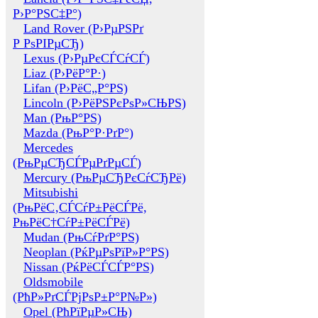
Р›Р°РЅС‡Р°)
Land Rover (Р›РµРЅРґ
Р РѕРІРµСЂ)
Lexus (Р›РµРєСЃСѓСЃ)
Liaz (Р›РёР°Р·)
Lifan (Р›РёС„Р°РЅ)
Lincoln (Р›РёРЅРєРѕР»СЊРЅ)
Man (РњР°РЅ)
Mazda (РњР°Р·РґР°)
Mercedes
(РњРµСЂСЃРµРґРµСЃ)
Mercury (РњРµСЂРєСѓСЂРё)
Mitsubishi
(РњРёС‚СЃСѓР±РёСЃРё,
РњРёС†СѓР±РёСЃРё)
Mudan (РњСѓРґР°РЅ)
Neoplan (РќРµРѕРїР»Р°РЅ)
Nissan (РќРёСЃСЃР°РЅ)
Oldsmobile
(РћР»РґСЃРјРѕР±Р°Р№Р»)
Opel (РћРїРµР»СЊ)