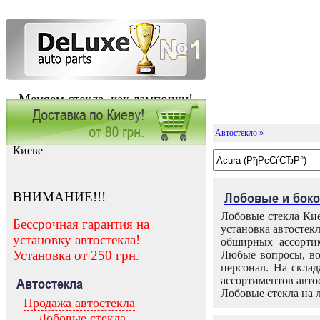
Меняем стекла, как лампочки!
Автостекло »
Заказать установку автостекла в
Киеве
ВНИМАНИЕ!!!
Лобовые и боко
Лобовые стекла Кие
Бессрочная гарантия на
установка автостек
установку автостекла!
обширных ассортим
Установка от 250 грн.
Любые вопросы, во
персонал. На скла
ассортиментов автос
Автостекла
Лобовые стекла на 
Продажа автостекла
Лобовые стекла