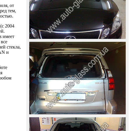
иля, от
ред тем,
ностью.
(с 2004
ей.
s имеет
 все
ей стекла,
AAN и
боте
ля
 любом