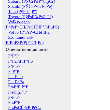
Subaru (РЎСѓР±Р°СЂСѓ)
Suzuki (РЎСѓР·СѓРєРё)
Tata (РўР°С‚Р°)
Toyota (РўРѕР№РѕС‚Р°)
Volkswagen
(Р¤РѕР»СЊРєСЃРІР°РіРµРЅ)
Volvo (Р’РѕР»СЊРІРѕ)
ZX Landmark
(Р›РµРЅРґРјР°СЂРє)
Отечественные авто
Р‘Р°Р·
Р‘РѕРіРґР°РЅ
Р’Р°Р·
Р“Р°Р·
Р—Р°Р·
Р—РёР»
РљР°РјР°Р·
РљСЂР°Р·
Р›Р°Р·
РњР°Р·
РњРѕСЃРєРІРёС‡