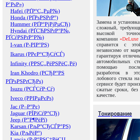
Р’РѕР»)
Hafei (РҐР°С„РµР№)
Honda (РҐРѕРЅРґР°)
Замена и установка
Hummer (РҐР°РјРјРµСЂ)
сложный, требующ
Hyndai (РҐСЋРЅРґР°Р№,
высокой точно
РҐСѓРЅРґР°Р№)
компании
«DeLuxe 
I-van (Р-РІР°РЅ)
справится с это
независимо от марк
Ikarus (РРєР°СЂСѓСЃ)
гарантируя отличны
автомобильных ст
Infinity (РРЅС„РёРЅРёС‚Рё)
помощью посл
Iran Khodro (РСЂР°РЅ
разработок в эт
лобового стекла н
РҐРѕРЅРґСЂРѕ)
сервисе будет прои
Isuzu (РСЃСѓР·Сѓ)
сжатые сроки, без
качестве.
Iveco (РРІРµРєРѕ)
Jac (Р–Р°Рє)
Тонирование
Jaguar (РЇРіСѓР°СЂ)
Jeep (Р”Р¶РёРї)
Karsan (РљР°СЂСЃР°РЅ)
Kia (РљРёР°)
Lancia (Р›Р°РЅС‡РёСЏ,