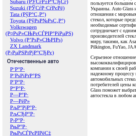
Subaru (РЎСѓР±Р°СЂСѓ)
пользуется большим 
Suzuki (РЎСѓР·СѓРєРё)
Украины. Auto Glass
Tata (РўР°С‚Р°)
отношения с мировы
стекол, которые пред
Toyota (РўРѕР№РѕС‚Р°)
необходимые сертиф
Volkswagen
сотрудничает с одни
(Р¤РѕР»СЊРєСЃРІР°РіРµРЅ)
производителей стекл
Volvo (Р’РѕР»СЊРІРѕ)
миру, такими, как Asa
ZX Landmark
Pilkington, FuYao, 
(Р›РµРЅРґРјР°СЂРє)
Серьезное отношение
Отечественные авто
высококвалифициров
компании к своей раб
Р‘Р°Р·
надежному процессу 
Р‘РѕРіРґР°РЅ
автомобильных стекол
Р’Р°Р·
потребителей цены к
Р“Р°Р·
Glass поможет выбрат
Р—Р°Р·
автостекла в любом а
Р—РёР»
РљР°РјР°Р·
РљСЂР°Р·
Р›Р°Р·
РњР°Р·
РњРѕСЃРєРІРёС‡