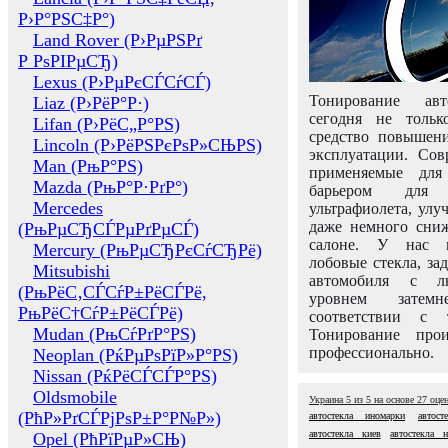
Р›Р°РЅС‡Р°)
Land Rover (Р›РµРЅРґ
Р РѕРІРµСЂ)
Lexus (Р›РµРєСЃСѓСЃ)
Тонирование авт
Liaz (Р›РёР°Р·)
сегодня не толь
Lifan (Р›РёС„Р°РЅ)
средство повышени
Lincoln (Р›РёРЅРєРѕР»СЊРЅ)
эксплуатации. Сов
Man (РњР°РЅ)
применяемые для
Mazda (РњР°Р·РґР°)
барьером для 
Mercedes
ультрафиолета, ул
даже немного сни
(РњРµСЂСЃРµРґРµСЃ)
салоне. У нас м
Mercury (РњРµСЂРєСѓСЂРё)
лобовые стекла, за
Mitsubishi
автомобиля с л
(РњРёС‚СЃСѓР±РёСЃРё,
уровнем затем
РњРёС†СѓР±РёСЃРё)
соответствии с 
Mudan (РњСѓРґР°РЅ)
Тонирование про
профессионально.
Neoplan (РќРµРѕРїР»Р°РЅ)
Nissan (РќРёСЃСЃР°РЅ)
Oldsmobile
Украина
5
из
5
на основе
27
оце
(РћР»РґСЃРјРѕР±Р°Р№Р»)
автостекла иномарки
автост
автостекла киев
автостекла 
Opel (РћРїРµР»СЊ)