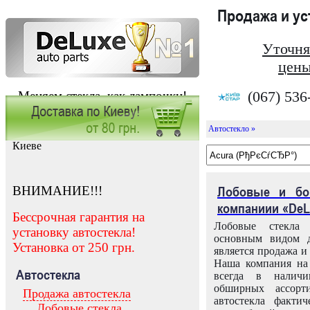
Продажа и у
Уточня
цены
(067) 536
Меняем стекла, как лампочки!
Автостекло »
Заказать установку автостекла в
Киеве
ВНИМАНИЕ!!!
Лобовые и бо
компаниии «DeL
Бессрочная гарантия на
Лобовые стекла
установку автостекла!
основным видом д
Установка от 250 грн.
является продажа и 
Наша компания на 
Автостекла
всегда в налич
обширных ассорт
Продажа автостекла
автостекла факти
Лобовые стекла