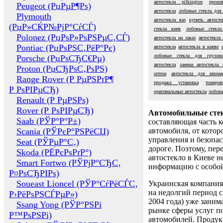
автостекла pilkington
произ
Peugeot (РџРµР¶Рѕ)
автостекла
лобовые стекла для
Plymouth
автостекла ваз
купить автосте
(РџР»СЌР№РјР°СѓСЃ)
стекла киев
лобовые стекла 
Polonez (РџРѕР»РѕРЅРµС‚СЃ)
автостекла на заказ
автостекла
Pontiac (РџРѕРЅС‚РёР°Рє)
автостекла
автостекла в киеве
лобовые стекла для грузови
Porsche (РџРѕСЂС€Рµ)
автостекла
замена автостекла 
Proton (РџСЂРѕС‚РѕРЅ)
оптом
автостекла для инома
Range Rover (Р РµРЅРґР¶
продажа установка
тониро
Р РѕРІРµСЂ)
оригинальные автостекла
лобовы
Renault (Р РµРЅРѕ)
Rover (Р РѕРІРµСЂ)
Автомобильные сте
Saab (РЎР°Р°Р±)
составляющая часть 
Scania (РЎРєР°РЅРёСЏ)
автомобиля, от котор
управления и безопа
Seat (РЎРµР°С‚)
дороге. Поэтому, пере
Skoda (РЁРєРѕРґР°)
автостекло в Киеве н
Smart Fortwo (РЎРјР°СЂС‚
информацию с особо
Р¤РѕСЂРІРѕ)
Soueast Lioncel (РЎР°СѓРёСЃС‚
Украинская компания 
на недолгий период с
Р›РёРѕРЅСЃРµР»)
2004 года) уже заним
Ssang Yong (РЎР°РЅРі
рынке сферы услуг п
Р™РѕРЅРі)
автомобилей. Проду