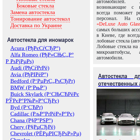
автомобилей.
Боковые стекла
возникающие с в
Замена автостекла
всегда поможет 
Тонирование автостекол
персонал. На ск
«DeLuxe Auto Glas
Доставка по Украине
самых больших ассо
в Киеве, где всег
Автостекла для иномарок
лобовые стекла (авт
Лобовые стекла на 
Acura (РђРєСѓСЂР°)
микроавтобусы, 
Alfa Romeo (РђР»СЊС„Р°
автомобили.
Р РѕРјРµРѕ)
Audi (РђСѓРґРё)
Avia (РђРІРёР°)
Автостекла 
Bedford (Р‘РµРґС„РѕСЂРґ)
отечественных 
BMW (Р‘РњР’)
Buick Skylark (Р‘СЊСЋРёРє
РЎРєР°Р№Р»Р°СЂРє)
Byd (Р‘СЋРґ)
Cadillac (РљР°РґРёР»Р°Рє)
Chana (Р§Р°РЅР°)
Chery (Р§РµСЂРё)
Chevrolet (РЁРµРІСЂРѕР»Рµ)