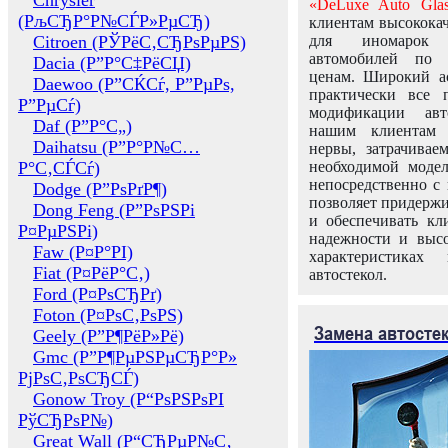
Chrysler
«DeLuxe Auto Glas
(РљСЂР°Р№СЃР»РµСЂ)
клиентам высококач
Citroen (РЎРёС‚СЂРѕРµРЅ)
для иномарок 
автомобилей по
Dacia (Р”Р°С‡РёСЏ)
ценам. Широкий ас
Daewoo (Р”СЌСѓ, Р”РµРѕ,
практически все 
Р”РµСѓ)
модификации авт
Daf (Р”Р°С„)
нашим клиентам 
Daihatsu (Р”Р°Р№С…
нервы, затрачивае
Р°С‚СЃСѓ)
необходимой моде
непосредственно с 
Dodge (Р”РѕРґР¶)
позволяет придержи
Dong Feng (Р”РѕРЅРі
и обеспечивать кл
Р¤РµРЅРі)
надежности и высо
Faw (Р¤Р°РІ)
характеристиках
Fiat (Р¤РёР°С‚)
автостекол.
Ford (Р¤РѕСЂРґ)
Foton (Р¤РѕС‚РѕРЅ)
Замена автосте
Geely (Р”Р¶РёР»Рё)
Gmc (Р”Р¶РµРЅРµСЂР°Р»
РјРѕС‚РѕСЂСЃ)
Gonow Troy (Р“РѕРЅРѕРІ
РўСЂРѕР№)
Great Wall (Р“СЂРµР№С‚