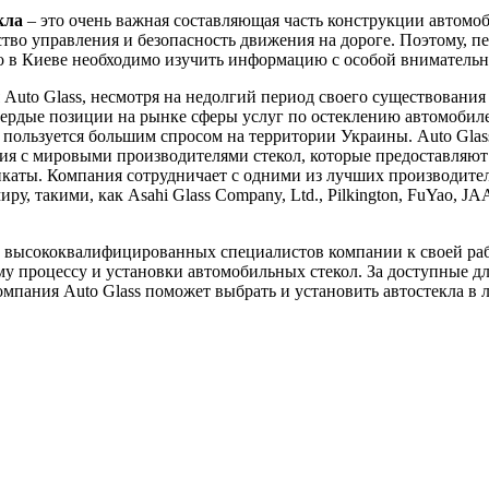
кла
– это очень важная составляющая часть конструкции автомоб
ство управления и безопасность движения на дороге. Поэтому, пе
ло в Киеве необходимо изучить информацию с особой вниматель
Auto Glass, несмотря на недолгий период своего существования 
вердые позиции на рынке сферы услуг по остеклению автомобил
пользуется большим спросом на территории Украины. Auto Glas
я с мировыми производителями стекол, которые предоставляют
каты. Компания сотрудничает с одними из лучших производител
ру, такими, как Asahi Glass Company, Ltd., Pilkington, FuYao, J
 высококвалифицированных специалистов компании к своей ра
у процессу и установки автомобильных стекол. За доступные д
мпания Auto Glass поможет выбрать и установить автостекла в