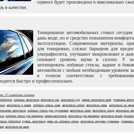
сервисе будет произведена в максимально сжа
рь в качестве.
Тонирование автомобильных стекол сегодня 
дань моде, но и средство повышения комфорт
эксплуатации. Современные материалы, пр
для тонировки, служат барьером для вредно
ультрафиолета, улучшают микроклимат и даж
снижают уровень шума в салоне. У н
затонировать лобовые стекла, задние и боко
автомобиля с любым необходимым уровнем за
в точном соответствии с требовани
одится быстро и профессионально.
нок.
57
клиентских отзывов
pilkington
лобовые автостекла
автостекла ваз
автостекла xyg
замена автостекла киев
установка автос
екла
автостекла в киеве
лобовые стекла киев
автостекла оптом
автостекла цены
автостекла на ино
отовление автостекла
лобовые стекла для грузовиков
автостекла пежо
автостекла хонда
автостекла ин
кла
лобовые стекла для иномарок
замена автостекла
автостекла для иномарок
автостекла honda
произво
текла pilkington
купить автостекла
цены на лобовые стекла
автостекла продажа установка
установка
иев
автостекла на заказ