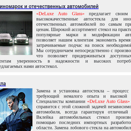
 иномарок и отечественных автомобилей
«DeLuxe Auto Glass»
предлагает своим 
высококачественные автостекла для ин
отечественных автомобилей по самым пр
ценам. Широкий ассортимент стекол на практ
популярные марки и модификации авт
позволяет нашим клиентам экономить время
затрачиваемые подчас на поиск необходимо
Мы сотрудничаем непосредственно с произво
что позволяет придерживаться доступн
иентам уверенность в надежности и высоких потреби
едлагаемых нами автостекол.
кла
Замена и установка автостекла – процесс
требующий немалого опыта и высокой т
Специалисты компании
«DeLuxe Auto Glass»
справится с этой сложной задачей независим
автомобиля, всегда гарантируя отличный р
Вклейка автомобильных стекол произв
помощью последних импортных разработо
области. Замена лобового стекла на автомоби