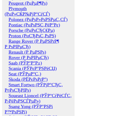
Peugeot (РџРµР¶Рѕ)
Plymouth
(РџР»СЌР№РјР°СѓСЃ)
Polonez (РџРѕР»РѕРЅРµС‚СЃ)
Pontiac (РџРѕРЅС‚РёР°Рє)
Porsche (РџРѕСЂС€Рµ)
Proton (РџСЂРѕС‚РѕРЅ)
Range Rover (Р РµРЅРґР¶
Р РѕРІРµСЂ)
Renault (Р РµРЅРѕ)
Rover (Р РѕРІРµСЂ)
Saab (РЎР°Р°Р±)
Scania (РЎРєР°РЅРёСЏ)
Seat (РЎРµР°С‚)
Skoda (РЁРєРѕРґР°)
Smart Fortwo (РЎРјР°СЂС‚
Р¤РѕСЂРІРѕ)
Soueast Lioncel (РЎР°СѓРёСЃС‚
Р›РёРѕРЅСЃРµР»)
Ssang Yong (РЎР°РЅРі
Р™РѕРЅРі)