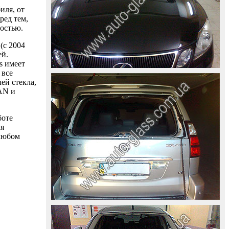
иля, от
ред тем,
ностью.
(с 2004
ей.
s имеет
 все
ей стекла,
AAN и
боте
ля
 любом