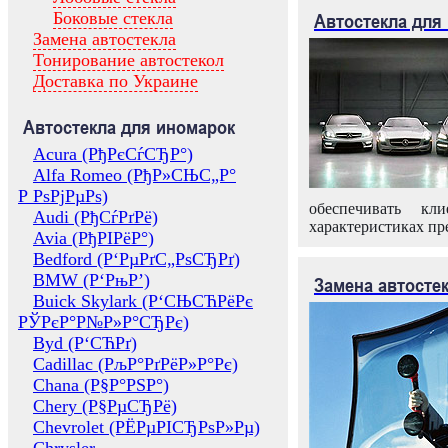
Боковые стекла
Автостекла для
Замена автостекла
Тонирование автостекол
Доставка по Украине
Автостекла для иномарок
Acura (РђРєСѓСЂР°)
Alfa Romeo (РђР»СЊС„Р°
Р РѕРјРµРѕ)
обеспечивать кл
Audi (РђСѓРґРё)
характеристиках пр
Avia (РђРІРёР°)
Bedford (Р‘РµРґС„РѕСЂРґ)
BMW (Р‘РњР’)
Замена автосте
Buick Skylark (Р‘СЊСЋРёРє
РЎРєР°Р№Р»Р°СЂРє)
Byd (Р‘СЋРґ)
Cadillac (РљР°РґРёР»Р°Рє)
Chana (Р§Р°РЅР°)
Chery (Р§РµСЂРё)
Chevrolet (РЁРµРІСЂРѕР»Рµ)