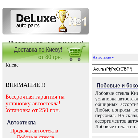
Меняем стекла, как лампочки!
Автостекло »
Заказать установку автостекла в
Киеве
ВНИМАНИЕ!!!
Лобовые и боко
Лобовые стекла Кие
Бессрочная гарантия на
установка автостек
установку автостекла!
обширных ассортим
Установка от 250 грн.
Любые вопросы, во
персонал. На скла
ассортиментов автос
Автостекла
Лобовые стекла на 
Продажа автостекла
Лобовые стекла