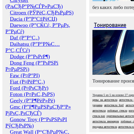
Chrysler
(РљСЂР°Р№СЃР»РµСЂ)
без каких либо поте
Citroen (РЎРёС‚СЂРѕРµРЅ)
Dacia (Р”Р°С‡РёСЏ)
Тонирование
Daewoo (Р”СЌСѓ, Р”РµРѕ,
Р”РµСѓ)
Daf (Р”Р°С„)
Daihatsu (Р”Р°Р№С…
Р°С‚СЃСѓ)
Dodge (Р”РѕРґР¶)
Dong Feng (Р”РѕРЅРі
Р¤РµРЅРі)
Faw (Р¤Р°РІ)
Тонирование произв
Fiat (Р¤РёР°С‚)
Ford (Р¤РѕСЂРґ)
Foton (Р¤РѕС‚РѕРЅ)
Украина
5
из
5
на основе
27
оце
Geely (Р”Р¶РёР»Рё)
цены на автостекла
автостекла 
украина
автостекла ford
автост
Gmc (Р”Р¶РµРЅРµСЂР°Р»
автостекла
лобовые стекла
изг
РјРѕС‚РѕСЂСЃ)
стекла ваз
оригинальные автосте
Gonow Troy (Р“РѕРЅРѕРІ
автостекла иномарок
лобовые с
РўСЂРѕР№)
продажа автостекла
автостекла к
Great Wall (Р“СЂРµР№С‚