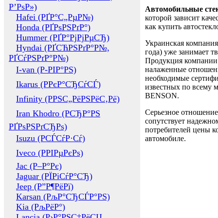
Р’РѕР»)
Автомобильные сте
Hafei (РҐР°С„РµР№)
которой зависит каче
Honda (РҐРѕРЅРґР°)
как купить автостек
Hummer (РҐР°РјРјРµСЂ)
Украинская компания 
Hyndai (РҐСЋРЅРґР°Р№,
года) уже занимает т
РҐСѓРЅРґР°Р№)
Продукция компании 
I-van (Р-РІР°РЅ)
налаженные отношени
необходимые сертифи
Ikarus (РРєР°СЂСѓСЃ)
известных по всему ми
BENSON.
Infinity (РРЅС„РёРЅРёС‚Рё)
Серьезное отношение
Iran Khodro (РСЂР°РЅ
сопутствует надежном
РҐРѕРЅРґСЂРѕ)
потребителей цены ко
Isuzu (РСЃСѓР·Сѓ)
автомобиле.
Iveco (РРІРµРєРѕ)
Jac (Р–Р°Рє)
Jaguar (РЇРіСѓР°СЂ)
Jeep (Р”Р¶РёРї)
Karsan (РљР°СЂСЃР°РЅ)
Kia (РљРёР°)
Lancia (Р›Р°РЅС‡РёСЏ,