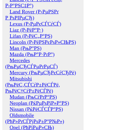
Р›Р°РЅС‡Р°)
Land Rover (Р›РµРЅРґ
Р РѕРІРµСЂ)
Lexus (Р›РµРєСЃСѓСЃ)
Liaz (Р›РёР°Р·)
Lifan (Р›РёС„Р°РЅ)
Lincoln (Р›РёРЅРєРѕР»СЊРЅ)
Man (РњР°РЅ)
Mazda (РњР°Р·РґР°)
Mercedes
(РњРµСЂСЃРµРґРµСЃ)
Mercury (РњРµСЂРєСѓСЂРё)
Mitsubishi
(РњРёС‚СЃСѓР±РёСЃРё,
РњРёС†СѓР±РёСЃРё)
Mudan (РњСѓРґР°РЅ)
Neoplan (РќРµРѕРїР»Р°РЅ)
Nissan (РќРёСЃСЃР°РЅ)
Oldsmobile
(РћР»РґСЃРјРѕР±Р°Р№Р»)
Opel (РћРїРµР»СЊ)