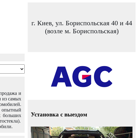
г. Киев, ул. Бориспольская 40 и 44
(возле м. Бориспольская)
 продажа и
н из самых
омобилей.
ш опытный
Установка с выездом
х больших
тостекла).
обили.