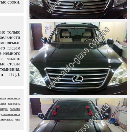
тые сроки,
не только
абельности
именяемые
го глазам
е немного
ас можно
вые стекла
темнения,
ями ПДД.
текла
автостекла
марки
тонировка
омарки
лобовые
дство автостекла
 автостекла киев