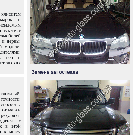
клиентам
омарок и
иемлемым
ически все
омобилей
 и нервы,
й модели.
дителями,
ых цен и
тельских
Замена автостекла
 сложный,
очности.
способны
о от марки
езультат.
одится с
к в этой
ле в нашем