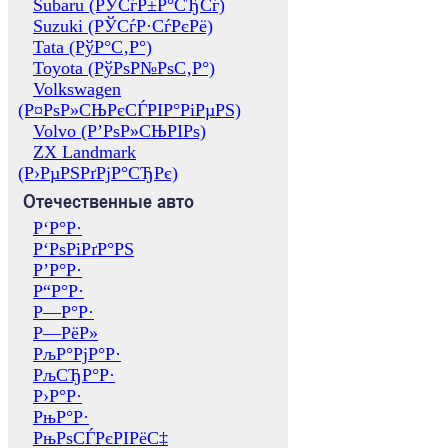
Subaru (РЎСѓР±Р°СЂСѓ)
Suzuki (РЎСѓР·СѓРєРё)
Tata (РўР°С‚Р°)
Toyota (РўРѕР№РѕС‚Р°)
Volkswagen
(Р¤РѕР»СЊРєСЃРІР°РіРµРЅ)
Volvo (Р’РѕР»СЊРІРѕ)
ZX Landmark
(Р›РµРЅРґРјР°СЂРє)
Отечественные авто
Р‘Р°Р·
Р‘РѕРіРґР°РЅ
Р’Р°Р·
Р“Р°Р·
Р—Р°Р·
Р—РёР»
РљР°РјР°Р·
РљСЂР°Р·
Р›Р°Р·
РњР°Р·
РњРѕСЃРєРІРёС‡