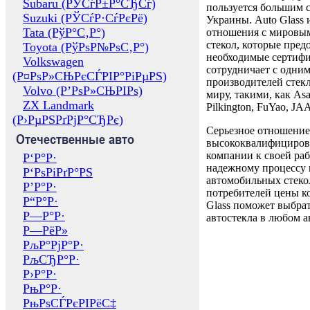
Subaru (РЎСѓР±Р°СЂСѓ)
пользуется большим 
Suzuki (РЎСѓР·СѓРєРё)
Украины. Auto Glass
Tata (РўР°С‚Р°)
отношения с мировы
стекол, которые пред
Toyota (РўРѕР№РѕС‚Р°)
необходимые сертиф
Volkswagen
сотрудничает с одни
(Р¤РѕР»СЊРєСЃРІР°РіРµРЅ)
производителей стекл
Volvo (Р’РѕР»СЊРІРѕ)
миру, такими, как Asa
ZX Landmark
Pilkington, FuYao, 
(Р›РµРЅРґРјР°СЂРє)
Серьезное отношение
Отечественные авто
высококвалифициров
компании к своей раб
Р‘Р°Р·
надежному процессу 
Р‘РѕРіРґР°РЅ
автомобильных стекол
Р’Р°Р·
потребителей цены к
Р“Р°Р·
Glass поможет выбрат
Р—Р°Р·
автостекла в любом а
Р—РёР»
РљР°РјР°Р·
РљСЂР°Р·
Р›Р°Р·
РњР°Р·
РњРѕСЃРєРІРёС‡