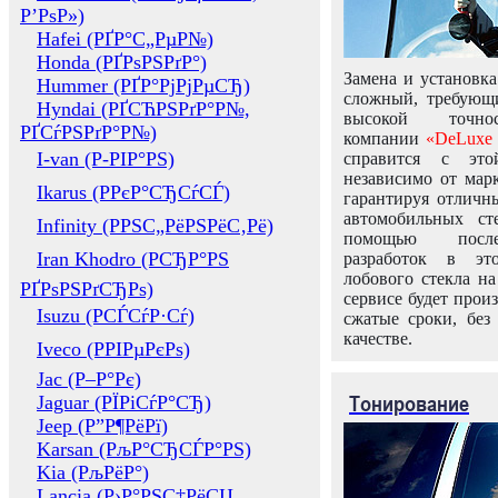
Р’РѕР»)
Hafei (РҐР°С„РµР№)
Honda (РҐРѕРЅРґР°)
Замена и установка
Hummer (РҐР°РјРјРµСЂ)
сложный, требующ
Hyndai (РҐСЋРЅРґР°Р№,
высокой точно
РҐСѓРЅРґР°Р№)
компании
«DeLuxe 
I-van (Р-РІР°РЅ)
справится с это
независимо от марк
Ikarus (РРєР°СЂСѓСЃ)
гарантируя отличны
автомобильных ст
Infinity (РРЅС„РёРЅРёС‚Рё)
помощью посл
Iran Khodro (РСЂР°РЅ
разработок в эт
лобового стекла н
РҐРѕРЅРґСЂРѕ)
сервисе будет прои
Isuzu (РСЃСѓР·Сѓ)
сжатые сроки, без
качестве.
Iveco (РРІРµРєРѕ)
Jac (Р–Р°Рє)
Тонирование
Jaguar (РЇРіСѓР°СЂ)
Jeep (Р”Р¶РёРї)
Karsan (РљР°СЂСЃР°РЅ)
Kia (РљРёР°)
Lancia (Р›Р°РЅС‡РёСЏ,