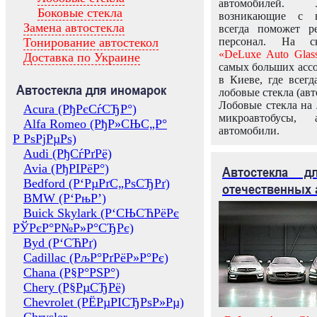
автомобилей.
Боковые стекла
возникающие с в
Замена автостекла
всегда поможет 
Тонирование автостекол
персонал. На ск
«DeLuxe Auto Glas
Доставка по Украине
самых больших ассо
в Киеве, где всег
Автостекла для иномарок
лобовые стекла (авт
Лобовые стекла на 
Acura (РђРєСѓСЂР°)
микроавтобусы, 
Alfa Romeo (РђР»СЊС„Р°
автомобили.
Р РѕРјРµРѕ)
Audi (РђСѓРґРё)
Avia (РђРІРёР°)
Автостекла 
Bedford (Р‘РµРґС„РѕСЂРґ)
отечественных 
BMW (Р‘РњР’)
Buick Skylark (Р‘СЊСЋРёРє
РЎРєР°Р№Р»Р°СЂРє)
Byd (Р‘СЋРґ)
Cadillac (РљР°РґРёР»Р°Рє)
Chana (Р§Р°РЅР°)
Chery (Р§РµСЂРё)
Chevrolet (РЁРµРІСЂРѕР»Рµ)