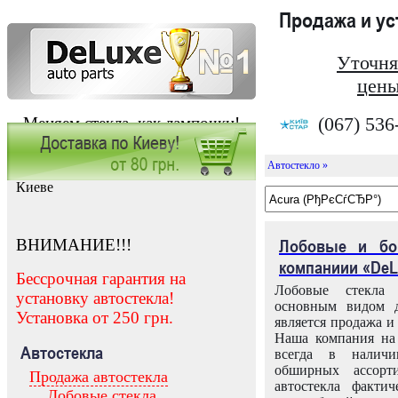
Продажа и у
Уточня
цены
(067) 536
Меняем стекла, как лампочки!
Автостекло »
Заказать установку автостекла в
Киеве
ВНИМАНИЕ!!!
Лобовые и бо
компаниии «DeL
Бессрочная гарантия на
Лобовые стекла
установку автостекла!
основным видом д
Установка от 250 грн.
является продажа и 
Наша компания на 
Автостекла
всегда в налич
обширных ассорт
Продажа автостекла
автостекла факти
Лобовые стекла