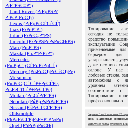
Р›Р°РЅС‡Р°)
Land Rover (Р›РµРЅРґ
Р РѕРІРµСЂ)
Lexus (Р›РµРєСЃСѓСЃ)
Тонирование авт
Liaz (Р›РёР°Р·)
сегодня не толь
Lifan (Р›РёС„Р°РЅ)
средство повышени
Lincoln (Р›РёРЅРєРѕР»СЊРЅ)
эксплуатации. Сов
Man (РњР°РЅ)
применяемые для
Mazda (РњР°Р·РґР°)
барьером для 
Mercedes
ультрафиолета, ул
даже немного сни
(РњРµСЂСЃРµРґРµСЃ)
салоне. У нас м
Mercury (РњРµСЂРєСѓСЂРё)
лобовые стекла, за
Mitsubishi
автомобиля с л
(РњРёС‚СЃСѓР±РёСЃРё,
уровнем затем
РњРёС†СѓР±РёСЃРё)
соответствии с 
Mudan (РњСѓРґР°РЅ)
Тонирование про
профессионально.
Neoplan (РќРµРѕРїР»Р°РЅ)
Nissan (РќРёСЃСЃР°РЅ)
Oldsmobile
Украина
5
из
5
на основе
27
оце
(РћР»РґСЃРјРѕР±Р°Р№Р»)
цены на автостекла
оригинальн
автостекла honda
автостекла в к
Opel (РћРїРµР»СЊ)