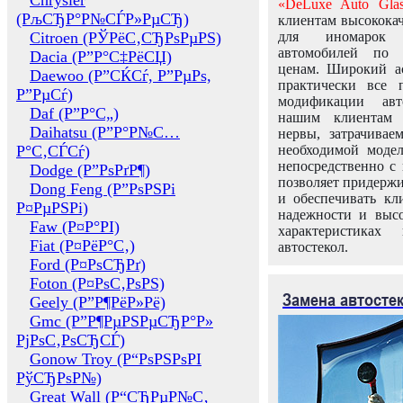
Chrysler
«DeLuxe Auto Glas
(РљСЂР°Р№СЃР»РµСЂ)
клиентам высококач
Citroen (РЎРёС‚СЂРѕРµРЅ)
для иномарок 
автомобилей по
Dacia (Р”Р°С‡РёСЏ)
ценам. Широкий ас
Daewoo (Р”СЌСѓ, Р”РµРѕ,
практически все 
Р”РµСѓ)
модификации авт
Daf (Р”Р°С„)
нашим клиентам 
Daihatsu (Р”Р°Р№С…
нервы, затрачивае
Р°С‚СЃСѓ)
необходимой моде
непосредственно с 
Dodge (Р”РѕРґР¶)
позволяет придержи
Dong Feng (Р”РѕРЅРі
и обеспечивать кл
Р¤РµРЅРі)
надежности и высо
Faw (Р¤Р°РІ)
характеристиках
Fiat (Р¤РёР°С‚)
автостекол.
Ford (Р¤РѕСЂРґ)
Foton (Р¤РѕС‚РѕРЅ)
Замена автосте
Geely (Р”Р¶РёР»Рё)
Gmc (Р”Р¶РµРЅРµСЂР°Р»
РјРѕС‚РѕСЂСЃ)
Gonow Troy (Р“РѕРЅРѕРІ
РўСЂРѕР№)
Great Wall (Р“СЂРµР№С‚