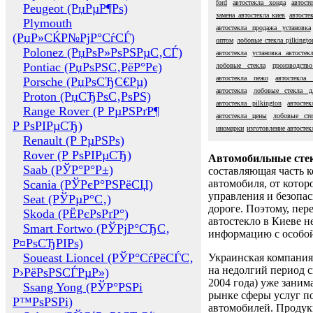
ford
автостекла хонда
автост
Peugeot (РџРµР¶Рѕ)
замена автостекла киев
автосте
Plymouth
автостекла продажа установка
(РџР»СЌР№РјР°СѓСЃ)
оптом
лобовые стекла pilkingto
Polonez (РџРѕР»РѕРЅРµС‚СЃ)
автостекла
установка автостек
Pontiac (РџРѕРЅС‚РёР°Рє)
лобовые стекла
производство
автостекла пежо
автостекла 
Porsche (РџРѕСЂС€Рµ)
автостекла
лобовые стекла д
Proton (РџСЂРѕС‚РѕРЅ)
автостекла pilkington
автосте
Range Rover (Р РµРЅРґР¶
автостекла цены
лобовые сте
Р РѕРІРµСЂ)
иномарки
изготовление автостек
Renault (Р РµРЅРѕ)
Rover (Р РѕРІРµСЂ)
Автомобильные сте
Saab (РЎР°Р°Р±)
составляющая часть 
Scania (РЎРєР°РЅРёСЏ)
автомобиля, от котор
управления и безопа
Seat (РЎРµР°С‚)
дороге. Поэтому, пере
Skoda (РЁРєРѕРґР°)
автостекло в Киеве н
Smart Fortwo (РЎРјР°СЂС‚
информацию с особо
Р¤РѕСЂРІРѕ)
Soueast Lioncel (РЎР°СѓРёСЃС‚
Украинская компания 
на недолгий период с
Р›РёРѕРЅСЃРµР»)
2004 года) уже заним
Ssang Yong (РЎР°РЅРі
рынке сферы услуг п
Р™РѕРЅРі)
автомобилей. Проду