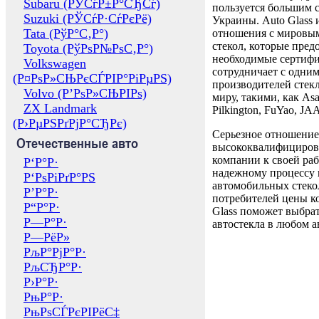
Subaru (РЎСѓР±Р°СЂСѓ)
пользуется большим 
Suzuki (РЎСѓР·СѓРєРё)
Украины. Auto Glass
Tata (РўР°С‚Р°)
отношения с мировы
стекол, которые пред
Toyota (РўРѕР№РѕС‚Р°)
необходимые сертиф
Volkswagen
сотрудничает с одни
(Р¤РѕР»СЊРєСЃРІР°РіРµРЅ)
производителей стекл
Volvo (Р’РѕР»СЊРІРѕ)
миру, такими, как Asa
ZX Landmark
Pilkington, FuYao, 
(Р›РµРЅРґРјР°СЂРє)
Серьезное отношение
Отечественные авто
высококвалифициров
компании к своей раб
Р‘Р°Р·
надежному процессу 
Р‘РѕРіРґР°РЅ
автомобильных стекол
Р’Р°Р·
потребителей цены к
Р“Р°Р·
Glass поможет выбрат
Р—Р°Р·
автостекла в любом а
Р—РёР»
РљР°РјР°Р·
РљСЂР°Р·
Р›Р°Р·
РњР°Р·
РњРѕСЃРєРІРёС‡