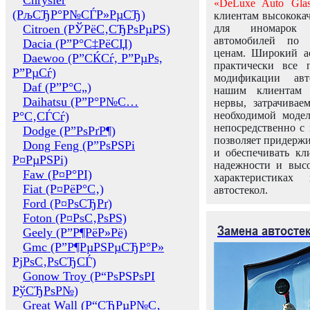
Chrysler
«DeLuxe Auto Glas
(РљСЂР°Р№СЃР»РµСЂ)
клиентам высококач
Citroen (РЎРёС‚СЂРѕРµРЅ)
для иномарок 
автомобилей по
Dacia (Р”Р°С‡РёСЏ)
ценам. Широкий ас
Daewoo (Р”СЌСѓ, Р”РµРѕ,
практически все 
Р”РµСѓ)
модификации авт
Daf (Р”Р°С„)
нашим клиентам 
Daihatsu (Р”Р°Р№С…
нервы, затрачивае
Р°С‚СЃСѓ)
необходимой моде
непосредственно с 
Dodge (Р”РѕРґР¶)
позволяет придержи
Dong Feng (Р”РѕРЅРі
и обеспечивать кл
Р¤РµРЅРі)
надежности и высо
Faw (Р¤Р°РІ)
характеристиках
Fiat (Р¤РёР°С‚)
автостекол.
Ford (Р¤РѕСЂРґ)
Foton (Р¤РѕС‚РѕРЅ)
Замена автосте
Geely (Р”Р¶РёР»Рё)
Gmc (Р”Р¶РµРЅРµСЂР°Р»
РјРѕС‚РѕСЂСЃ)
Gonow Troy (Р“РѕРЅРѕРІ
РўСЂРѕР№)
Great Wall (Р“СЂРµР№С‚