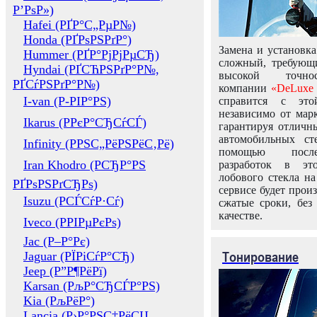
Р’РѕР»)
Hafei (РҐР°С„РµР№)
Honda (РҐРѕРЅРґР°)
Замена и установка
Hummer (РҐР°РјРјРµСЂ)
сложный, требующ
Hyndai (РҐСЋРЅРґР°Р№,
высокой точно
РҐСѓРЅРґР°Р№)
компании
«DeLuxe 
I-van (Р-РІР°РЅ)
справится с это
независимо от марк
Ikarus (РРєР°СЂСѓСЃ)
гарантируя отличны
автомобильных ст
Infinity (РРЅС„РёРЅРёС‚Рё)
помощью посл
Iran Khodro (РСЂР°РЅ
разработок в эт
лобового стекла н
РҐРѕРЅРґСЂРѕ)
сервисе будет прои
Isuzu (РСЃСѓР·Сѓ)
сжатые сроки, без
качестве.
Iveco (РРІРµРєРѕ)
Jac (Р–Р°Рє)
Тонирование
Jaguar (РЇРіСѓР°СЂ)
Jeep (Р”Р¶РёРї)
Karsan (РљР°СЂСЃР°РЅ)
Kia (РљРёР°)
Lancia (Р›Р°РЅС‡РёСЏ,