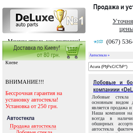
Продажа и у
Уточня
цены
(067) 536
Меняем стекла, как лампочки!
Автостекло »
Заказать установку автостекла в
Киеве
ВНИМАНИЕ!!!
Лобовые и бо
компаниии «DeL
Бессрочная гарантия на
Лобовые стекла
установку автостекла!
основным видом д
Установка от 250 грн.
является продажа и 
Наша компания на 
Автостекла
всегда в налич
обширных ассорт
Продажа автостекла
автостекла факти
Лобовые стекла