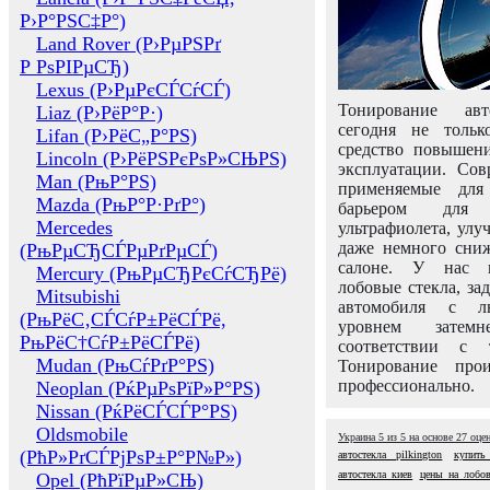
Р›Р°РЅС‡Р°)
Land Rover (Р›РµРЅРґ
Р РѕРІРµСЂ)
Lexus (Р›РµРєСЃСѓСЃ)
Тонирование авт
Liaz (Р›РёР°Р·)
сегодня не толь
Lifan (Р›РёС„Р°РЅ)
средство повышени
Lincoln (Р›РёРЅРєРѕР»СЊРЅ)
эксплуатации. Сов
Man (РњР°РЅ)
применяемые для
Mazda (РњР°Р·РґР°)
барьером для 
Mercedes
ультрафиолета, ул
даже немного сни
(РњРµСЂСЃРµРґРµСЃ)
салоне. У нас м
Mercury (РњРµСЂРєСѓСЂРё)
лобовые стекла, за
Mitsubishi
автомобиля с л
(РњРёС‚СЃСѓР±РёСЃРё,
уровнем затем
РњРёС†СѓР±РёСЃРё)
соответствии с 
Mudan (РњСѓРґР°РЅ)
Тонирование про
профессионально.
Neoplan (РќРµРѕРїР»Р°РЅ)
Nissan (РќРёСЃСЃР°РЅ)
Oldsmobile
Украина
5
из
5
на основе
27
оце
(РћР»РґСЃРјРѕР±Р°Р№Р»)
автостекла pilkington
купить
автостекла киев
цены на лобов
Opel (РћРїРµР»СЊ)