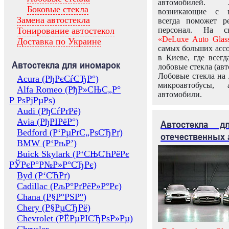
автомобилей.
Боковые стекла
возникающие с в
Замена автостекла
всегда поможет 
Тонирование автостекол
персонал. На ск
«DeLuxe Auto Glas
Доставка по Украине
самых больших ассо
в Киеве, где всег
Автостекла для иномарок
лобовые стекла (авт
Лобовые стекла на 
Acura (РђРєСѓСЂР°)
микроавтобусы, 
Alfa Romeo (РђР»СЊС„Р°
автомобили.
Р РѕРјРµРѕ)
Audi (РђСѓРґРё)
Avia (РђРІРёР°)
Автостекла 
Bedford (Р‘РµРґС„РѕСЂРґ)
отечественных 
BMW (Р‘РњР’)
Buick Skylark (Р‘СЊСЋРёРє
РЎРєР°Р№Р»Р°СЂРє)
Byd (Р‘СЋРґ)
Cadillac (РљР°РґРёР»Р°Рє)
Chana (Р§Р°РЅР°)
Chery (Р§РµСЂРё)
Chevrolet (РЁРµРІСЂРѕР»Рµ)