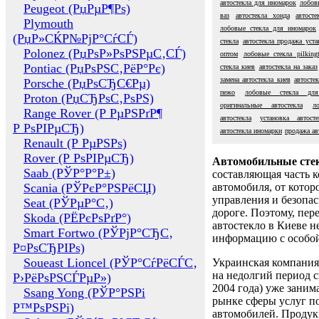
автостекла для иномарок
лобов
Peugeot (РџРµР¶Рѕ)
ваз
автостекла хонда
автост
Plymouth
лобовые стекла для иномарок
(РџР»СЌР№РјР°СѓСЃ)
стекла
автостекла продажа уста
Polonez (РџРѕР»РѕРЅРµС‚СЃ)
оптом
лобовые стекла pilking
Pontiac (РџРѕРЅС‚РёР°Рє)
стекла киев
автостекла на заказ
замена автостекла киев
автостек
Porsche (РџРѕСЂС€Рµ)
пежо
лобовые стекла для
Proton (РџСЂРѕС‚РѕРЅ)
оригинальные автостекла
л
Range Rover (Р РµРЅРґР¶
автостекла
установка автост
Р РѕРІРµСЂ)
автостекла иномарки
продажа ав
Renault (Р РµРЅРѕ)
Rover (Р РѕРІРµСЂ)
Автомобильные сте
Saab (РЎР°Р°Р±)
составляющая часть 
Scania (РЎРєР°РЅРёСЏ)
автомобиля, от котор
управления и безопа
Seat (РЎРµР°С‚)
дороге. Поэтому, пере
Skoda (РЁРєРѕРґР°)
автостекло в Киеве н
Smart Fortwo (РЎРјР°СЂС‚
информацию с особо
Р¤РѕСЂРІРѕ)
Soueast Lioncel (РЎР°СѓРёСЃС‚
Украинская компания 
на недолгий период с
Р›РёРѕРЅСЃРµР»)
2004 года) уже заним
Ssang Yong (РЎР°РЅРі
рынке сферы услуг п
Р™РѕРЅРі)
автомобилей. Проду