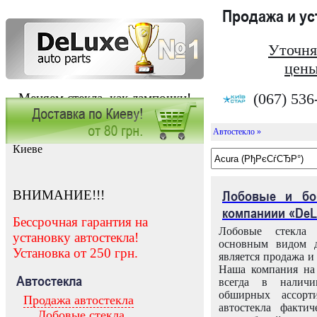
Продажа и у
Уточня
цены
(067) 536
Меняем стекла, как лампочки!
Автостекло »
Заказать установку автостекла в
Киеве
ВНИМАНИЕ!!!
Лобовые и бо
компаниии «DeL
Бессрочная гарантия на
Лобовые стекла
установку автостекла!
основным видом д
Установка от 250 грн.
является продажа и 
Наша компания на 
Автостекла
всегда в налич
обширных ассорт
Продажа автостекла
автостекла факти
Лобовые стекла