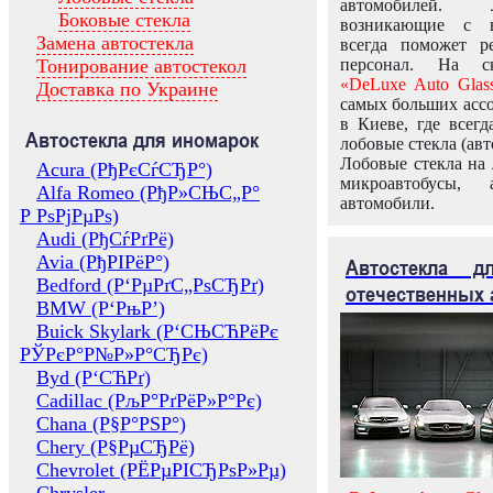
автомобилей.
Боковые стекла
возникающие с в
Замена автостекла
всегда поможет 
Тонирование автостекол
персонал. На ск
«DeLuxe Auto Glas
Доставка по Украине
самых больших ассо
в Киеве, где всег
Автостекла для иномарок
лобовые стекла (авт
Лобовые стекла на 
Acura (РђРєСѓСЂР°)
микроавтобусы, 
Alfa Romeo (РђР»СЊС„Р°
автомобили.
Р РѕРјРµРѕ)
Audi (РђСѓРґРё)
Avia (РђРІРёР°)
Автостекла 
Bedford (Р‘РµРґС„РѕСЂРґ)
отечественных 
BMW (Р‘РњР’)
Buick Skylark (Р‘СЊСЋРёРє
РЎРєР°Р№Р»Р°СЂРє)
Byd (Р‘СЋРґ)
Cadillac (РљР°РґРёР»Р°Рє)
Chana (Р§Р°РЅР°)
Chery (Р§РµСЂРё)
Chevrolet (РЁРµРІСЂРѕР»Рµ)