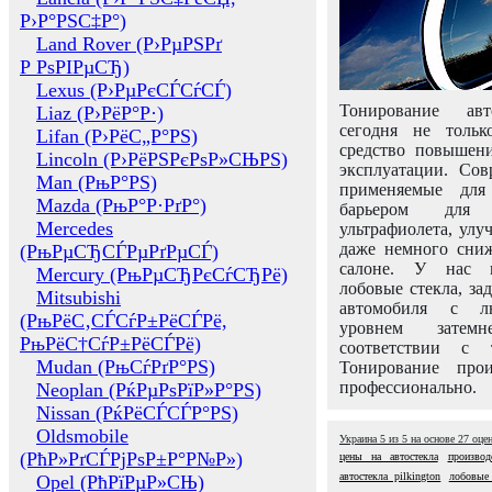
Р›Р°РЅС‡Р°)
Land Rover (Р›РµРЅРґ
Р РѕРІРµСЂ)
Lexus (Р›РµРєСЃСѓСЃ)
Тонирование авт
Liaz (Р›РёР°Р·)
сегодня не толь
Lifan (Р›РёС„Р°РЅ)
средство повышени
Lincoln (Р›РёРЅРєРѕР»СЊРЅ)
эксплуатации. Сов
Man (РњР°РЅ)
применяемые для
Mazda (РњР°Р·РґР°)
барьером для 
Mercedes
ультрафиолета, ул
даже немного сни
(РњРµСЂСЃРµРґРµСЃ)
салоне. У нас м
Mercury (РњРµСЂРєСѓСЂРё)
лобовые стекла, за
Mitsubishi
автомобиля с л
(РњРёС‚СЃСѓР±РёСЃРё,
уровнем затем
РњРёС†СѓР±РёСЃРё)
соответствии с 
Mudan (РњСѓРґР°РЅ)
Тонирование про
профессионально.
Neoplan (РќРµРѕРїР»Р°РЅ)
Nissan (РќРёСЃСЃР°РЅ)
Oldsmobile
Украина
5
из
5
на основе
27
оце
(РћР»РґСЃРјРѕР±Р°Р№Р»)
цены на автостекла
производ
автостекла pilkington
лобовые
Opel (РћРїРµР»СЊ)