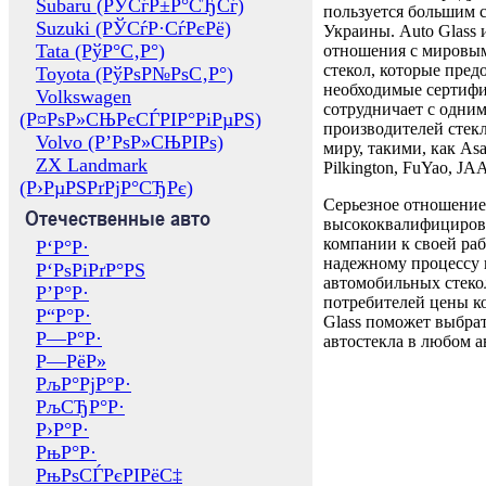
Subaru (РЎСѓР±Р°СЂСѓ)
пользуется большим 
Suzuki (РЎСѓР·СѓРєРё)
Украины. Auto Glass
Tata (РўР°С‚Р°)
отношения с мировы
стекол, которые пред
Toyota (РўРѕР№РѕС‚Р°)
необходимые сертиф
Volkswagen
сотрудничает с одни
(Р¤РѕР»СЊРєСЃРІР°РіРµРЅ)
производителей стекл
Volvo (Р’РѕР»СЊРІРѕ)
миру, такими, как Asa
ZX Landmark
Pilkington, FuYao, 
(Р›РµРЅРґРјР°СЂРє)
Серьезное отношение
Отечественные авто
высококвалифициров
компании к своей раб
Р‘Р°Р·
надежному процессу 
Р‘РѕРіРґР°РЅ
автомобильных стекол
Р’Р°Р·
потребителей цены к
Р“Р°Р·
Glass поможет выбрат
Р—Р°Р·
автостекла в любом а
Р—РёР»
РљР°РјР°Р·
РљСЂР°Р·
Р›Р°Р·
РњР°Р·
РњРѕСЃРєРІРёС‡