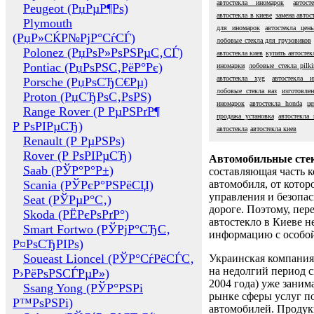
автостекла иномарок
автос
Peugeot (РџРµР¶Рѕ)
автостекла в киеве
замена автос
Plymouth
для иномарок
автостекла цен
(РџР»СЌР№РјР°СѓСЃ)
лобовые стекла для грузовиков
Polonez (РџРѕР»РѕРЅРµС‚СЃ)
автостекла киев
купить автостек
Pontiac (РџРѕРЅС‚РёР°Рє)
иномарки
лобовые стекла pilki
автостекла xyg
автостекла и
Porsche (РџРѕСЂС€Рµ)
лобовые стекла ваз
изготовлен
Proton (РџСЂРѕС‚РѕРЅ)
иномарок
автостекла honda
ц
Range Rover (Р РµРЅРґР¶
продажа установка
автостекла 
Р РѕРІРµСЂ)
автостекла
автостекла киев
Renault (Р РµРЅРѕ)
Rover (Р РѕРІРµСЂ)
Автомобильные сте
Saab (РЎР°Р°Р±)
составляющая часть 
Scania (РЎРєР°РЅРёСЏ)
автомобиля, от котор
управления и безопа
Seat (РЎРµР°С‚)
дороге. Поэтому, пере
Skoda (РЁРєРѕРґР°)
автостекло в Киеве н
Smart Fortwo (РЎРјР°СЂС‚
информацию с особо
Р¤РѕСЂРІРѕ)
Soueast Lioncel (РЎР°СѓРёСЃС‚
Украинская компания 
на недолгий период с
Р›РёРѕРЅСЃРµР»)
2004 года) уже заним
Ssang Yong (РЎР°РЅРі
рынке сферы услуг п
Р™РѕРЅРі)
автомобилей. Проду