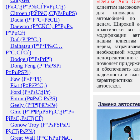
Chrysler
«DeLuxe Auto Glas
(РљСЂР°Р№СЃР»РµСЂ)
клиентам высококач
Citroen (РЎРёС‚СЂРѕРµРЅ)
для иномарок 
автомобилей по
Dacia (Р”Р°С‡РёСЏ)
ценам. Широкий ас
Daewoo (Р”СЌСѓ, Р”РµРѕ,
практически все 
Р”РµСѓ)
модификации авт
Daf (Р”Р°С„)
нашим клиентам 
Daihatsu (Р”Р°Р№С…
нервы, затрачивае
Р°С‚СЃСѓ)
необходимой моде
непосредственно с 
Dodge (Р”РѕРґР¶)
позволяет придержи
Dong Feng (Р”РѕРЅРі
и обеспечивать кл
Р¤РµРЅРі)
надежности и высо
Faw (Р¤Р°РІ)
характеристиках
Fiat (Р¤РёР°С‚)
автостекол.
Ford (Р¤РѕСЂРґ)
Foton (Р¤РѕС‚РѕРЅ)
Замена автосте
Geely (Р”Р¶РёР»Рё)
Gmc (Р”Р¶РµРЅРµСЂР°Р»
РјРѕС‚РѕСЂСЃ)
Gonow Troy (Р“РѕРЅРѕРІ
РўСЂРѕР№)
Great Wall (Р“СЂРµР№С‚