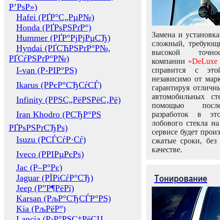
Р’РѕР»)
Hafei (РҐР°С„РµР№)
Honda (РҐРѕРЅРґР°)
Замена и установка
Hummer (РҐР°РјРјРµСЂ)
сложный, требующ
Hyndai (РҐСЋРЅРґР°Р№,
высокой точно
РҐСѓРЅРґР°Р№)
компании
«DeLuxe 
I-van (Р-РІР°РЅ)
справится с это
независимо от марк
Ikarus (РРєР°СЂСѓСЃ)
гарантируя отличны
автомобильных ст
Infinity (РРЅС„РёРЅРёС‚Рё)
помощью посл
Iran Khodro (РСЂР°РЅ
разработок в эт
лобового стекла н
РҐРѕРЅРґСЂРѕ)
сервисе будет прои
Isuzu (РСЃСѓР·Сѓ)
сжатые сроки, без
качестве.
Iveco (РРІРµРєРѕ)
Jac (Р–Р°Рє)
Тонирование
Jaguar (РЇРіСѓР°СЂ)
Jeep (Р”Р¶РёРї)
Karsan (РљР°СЂСЃР°РЅ)
Kia (РљРёР°)
Lancia (Р›Р°РЅС‡РёСЏ,