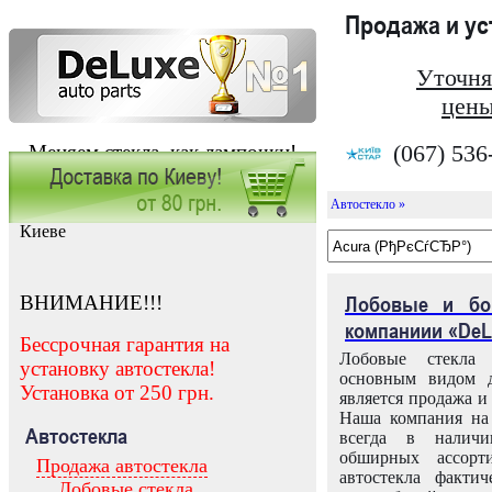
Продажа и у
Уточня
цены
(067) 536
Меняем стекла, как лампочки!
Автостекло »
Заказать установку автостекла в
Киеве
ВНИМАНИЕ!!!
Лобовые и бо
компаниии «DeL
Бессрочная гарантия на
Лобовые стекла
установку автостекла!
основным видом д
Установка от 250 грн.
является продажа и 
Наша компания на 
Автостекла
всегда в налич
обширных ассорт
Продажа автостекла
автостекла факти
Лобовые стекла