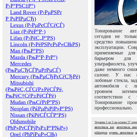
Р›Р°РЅС‡Р°)
Land Rover (Р›РµРЅРґ
Р РѕРІРµСЂ)
Lexus (Р›РµРєСЃСѓСЃ)
Тонирование авт
Liaz (Р›РёР°Р·)
сегодня не толь
Lifan (Р›РёС„Р°РЅ)
средство повышени
Lincoln (Р›РёРЅРєРѕР»СЊРЅ)
эксплуатации. Сов
Man (РњР°РЅ)
применяемые для
Mazda (РњР°Р·РґР°)
барьером для 
Mercedes
ультрафиолета, ул
даже немного сни
(РњРµСЂСЃРµРґРµСЃ)
салоне. У нас м
Mercury (РњРµСЂРєСѓСЂРё)
лобовые стекла, за
Mitsubishi
автомобиля с л
(РњРёС‚СЃСѓР±РёСЃРё,
уровнем затем
РњРёС†СѓР±РёСЃРё)
соответствии с 
Mudan (РњСѓРґР°РЅ)
Тонирование про
профессионально.
Neoplan (РќРµРѕРїР»Р°РЅ)
Nissan (РќРёСЃСЃР°РЅ)
Oldsmobile
Украина
5
из
5
на основе
27
оце
(РћР»РґСЃРјРѕР±Р°Р№Р»)
автостекла ваз
автостекла ино
pilkington
купить автостекла
а
Opel (РћРїРµР»СЊ)