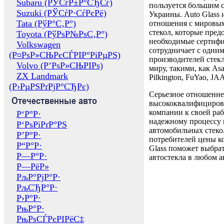
Subaru (РЎСѓР±Р°СЂСѓ)
пользуется большим 
Suzuki (РЎСѓР·СѓРєРё)
Украины. Auto Glass
Tata (РўР°С‚Р°)
отношения с мировы
стекол, которые пред
Toyota (РўРѕР№РѕС‚Р°)
необходимые сертиф
Volkswagen
сотрудничает с одни
(Р¤РѕР»СЊРєСЃРІР°РіРµРЅ)
производителей стекл
Volvo (Р’РѕР»СЊРІРѕ)
миру, такими, как Asa
ZX Landmark
Pilkington, FuYao, 
(Р›РµРЅРґРјР°СЂРє)
Серьезное отношение
Отечественные авто
высококвалифициров
компании к своей раб
Р‘Р°Р·
надежному процессу 
Р‘РѕРіРґР°РЅ
автомобильных стекол
Р’Р°Р·
потребителей цены к
Р“Р°Р·
Glass поможет выбрат
Р—Р°Р·
автостекла в любом а
Р—РёР»
РљР°РјР°Р·
РљСЂР°Р·
Р›Р°Р·
РњР°Р·
РњРѕСЃРєРІРёС‡