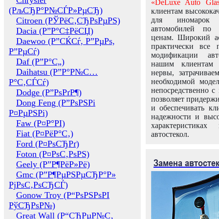
Chrysler
«DeLuxe Auto Glas
(РљСЂР°Р№СЃР»РµСЂ)
клиентам высококач
Citroen (РЎРёС‚СЂРѕРµРЅ)
для иномарок 
автомобилей по
Dacia (Р”Р°С‡РёСЏ)
ценам. Широкий ас
Daewoo (Р”СЌСѓ, Р”РµРѕ,
практически все 
Р”РµСѓ)
модификации авт
Daf (Р”Р°С„)
нашим клиентам 
Daihatsu (Р”Р°Р№С…
нервы, затрачивае
Р°С‚СЃСѓ)
необходимой моде
непосредственно с 
Dodge (Р”РѕРґР¶)
позволяет придержи
Dong Feng (Р”РѕРЅРі
и обеспечивать кл
Р¤РµРЅРі)
надежности и высо
Faw (Р¤Р°РІ)
характеристиках
Fiat (Р¤РёР°С‚)
автостекол.
Ford (Р¤РѕСЂРґ)
Foton (Р¤РѕС‚РѕРЅ)
Замена автосте
Geely (Р”Р¶РёР»Рё)
Gmc (Р”Р¶РµРЅРµСЂР°Р»
РјРѕС‚РѕСЂСЃ)
Gonow Troy (Р“РѕРЅРѕРІ
РўСЂРѕР№)
Great Wall (Р“СЂРµР№С‚