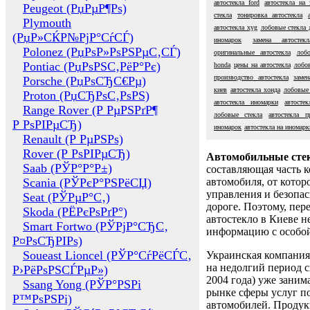
автостекла ford
автостекла на 
Peugeot (РџРµР¶Рѕ)
стекла
тонировка автостекла
Plymouth
автостекла xyg
лобовые стекла 
(РџР»СЌР№РјР°СѓСЃ)
иномарок
замена автостек
Polonez (РџРѕР»РѕРЅРµС‚СЃ)
оригинальные автостекла
лобо
Pontiac (РџРѕРЅС‚РёР°Рє)
honda
цены на автостекла
лобов
производство автостекла
замен
Porsche (РџРѕСЂС€Рµ)
киев
автостекла хонда
лобовые 
Proton (РџСЂРѕС‚РѕРЅ)
автостекла иномарки
автостек
Range Rover (Р РµРЅРґР¶
лобовые стекла
автостекла п
Р РѕРІРµСЂ)
иномарок
автостекла на иномарк
Renault (Р РµРЅРѕ)
Rover (Р РѕРІРµСЂ)
Автомобильные сте
Saab (РЎР°Р°Р±)
составляющая часть 
Scania (РЎРєР°РЅРёСЏ)
автомобиля, от котор
управления и безопа
Seat (РЎРµР°С‚)
дороге. Поэтому, пере
Skoda (РЁРєРѕРґР°)
автостекло в Киеве н
Smart Fortwo (РЎРјР°СЂС‚
информацию с особо
Р¤РѕСЂРІРѕ)
Soueast Lioncel (РЎР°СѓРёСЃС‚
Украинская компания 
на недолгий период с
Р›РёРѕРЅСЃРµР»)
2004 года) уже заним
Ssang Yong (РЎР°РЅРі
рынке сферы услуг п
Р™РѕРЅРі)
автомобилей. Проду