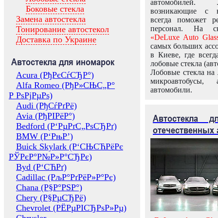
автомобилей.
Боковые стекла
возникающие с в
Замена автостекла
всегда поможет 
Тонирование автостекол
персонал. На ск
«DeLuxe Auto Glas
Доставка по Украине
самых больших ассо
в Киеве, где всег
Автостекла для иномарок
лобовые стекла (авт
Лобовые стекла на 
Acura (РђРєСѓСЂР°)
микроавтобусы, 
Alfa Romeo (РђР»СЊС„Р°
автомобили.
Р РѕРјРµРѕ)
Audi (РђСѓРґРё)
Avia (РђРІРёР°)
Автостекла 
Bedford (Р‘РµРґС„РѕСЂРґ)
отечественных 
BMW (Р‘РњР’)
Buick Skylark (Р‘СЊСЋРёРє
РЎРєР°Р№Р»Р°СЂРє)
Byd (Р‘СЋРґ)
Cadillac (РљР°РґРёР»Р°Рє)
Chana (Р§Р°РЅР°)
Chery (Р§РµСЂРё)
Chevrolet (РЁРµРІСЂРѕР»Рµ)