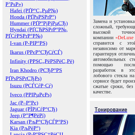
Р’РѕР»)
Hafei (РҐР°С„РµР№)
Honda (РҐРѕРЅРґР°)
Замена и установка
Hummer (РҐР°РјРјРµСЂ)
сложный, требующ
Hyndai (РҐСЋРЅРґР°Р№,
высокой точно
РҐСѓРЅРґР°Р№)
компании
«DeLuxe 
I-van (Р-РІР°РЅ)
справится с это
независимо от марк
Ikarus (РРєР°СЂСѓСЃ)
гарантируя отличны
автомобильных ст
Infinity (РРЅС„РёРЅРёС‚Рё)
помощью посл
Iran Khodro (РСЂР°РЅ
разработок в эт
лобового стекла н
РҐРѕРЅРґСЂРѕ)
сервисе будет прои
Isuzu (РСЃСѓР·Сѓ)
сжатые сроки, без
качестве.
Iveco (РРІРµРєРѕ)
Jac (Р–Р°Рє)
Тонирование
Jaguar (РЇРіСѓР°СЂ)
Jeep (Р”Р¶РёРї)
Karsan (РљР°СЂСЃР°РЅ)
Kia (РљРёР°)
Lancia (Р›Р°РЅС‡РёСЏ,