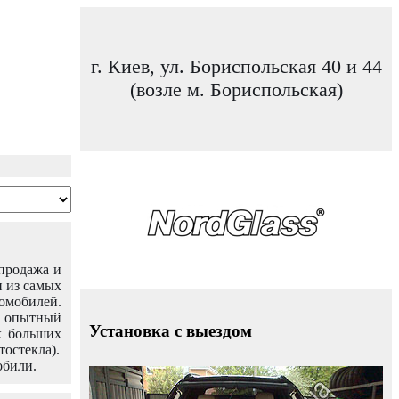
г. Киев, ул. Бориспольская 40 и 44
(возле м. Бориспольская)
 продажа и
н из самых
омобилей.
ш опытный
Установка с выездом
х больших
тостекла).
обили.