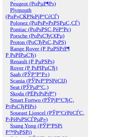
Peugeot (РџРµР¶Рѕ)
Plymouth
(РџР»СЌР№РјР°СѓСЃ)
Polonez (РџРѕР»РѕРЅРµС‚СЃ)
Pontiac (РџРѕРЅС‚РёР°Рє)
Porsche (РџРѕСЂС€Рµ)
Proton (РџСЂРѕС‚РѕРЅ)
Range Rover (Р РµРЅРґР¶
Р РѕРІРµСЂ)
Renault (Р РµРЅРѕ)
Rover (Р РѕРІРµСЂ)
Saab (РЎР°Р°Р±)
Scania (РЎРєР°РЅРёСЏ)
Seat (РЎРµР°С‚)
Skoda (РЁРєРѕРґР°)
Smart Fortwo (РЎРјР°СЂС‚
Р¤РѕСЂРІРѕ)
Soueast Lioncel (РЎР°СѓРёСЃС‚
Р›РёРѕРЅСЃРµР»)
Ssang Yong (РЎР°РЅРі
Р™РѕРЅРі)