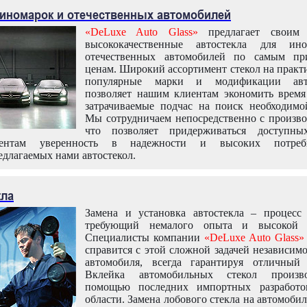
 иномарок и отечественных автомобилей
«DeLuxe Auto Glass»
предлагает своим 
высококачественные автостекла для ин
отечественных автомобилей по самым пр
ценам. Широкий ассортимент стекол на практ
популярные марки и модификации авт
позволяет нашим клиентам экономить время
затрачиваемые подчас на поиск необходимо
Мы сотрудничаем непосредственно с произво
что позволяет придерживаться доступн
иентам уверенность в надежности и высоких потреби
едлагаемых нами автостекол.
кла
Замена и установка автостекла – процесс
требующий немалого опыта и высокой т
Специалисты компании
«DeLuxe Auto Glass»
справится с этой сложной задачей независим
автомобиля, всегда гарантируя отличный р
Вклейка автомобильных стекол произв
помощью последних импортных разработо
области. Замена лобового стекла на автомоби