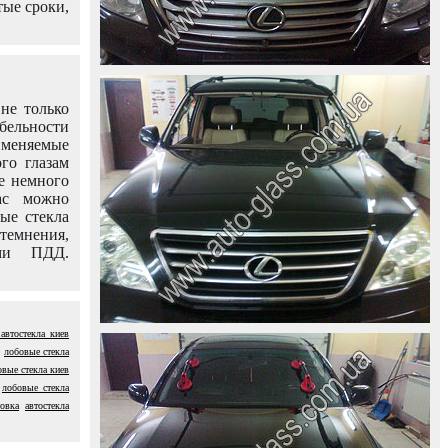
тые сроки,
не только
абельности
именяемые
го глазам
е немного
ас можно
вые стекла
темнения,
ями ПДД.
 автостекла киев
лобовые стекла
овые стекла киев
лобовые стекла
новка
автостекла