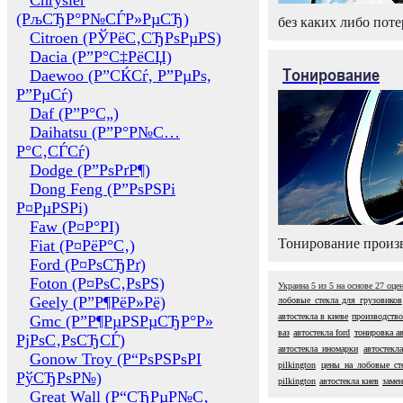
Chrysler
(РљСЂР°Р№СЃР»РµСЂ)
без каких либо поте
Citroen (РЎРёС‚СЂРѕРµРЅ)
Dacia (Р”Р°С‡РёСЏ)
Тонирование
Daewoo (Р”СЌСѓ, Р”РµРѕ,
Р”РµСѓ)
Daf (Р”Р°С„)
Daihatsu (Р”Р°Р№С…
Р°С‚СЃСѓ)
Dodge (Р”РѕРґР¶)
Dong Feng (Р”РѕРЅРі
Р¤РµРЅРі)
Faw (Р¤Р°РІ)
Тонирование произв
Fiat (Р¤РёР°С‚)
Ford (Р¤РѕСЂРґ)
Foton (Р¤РѕС‚РѕРЅ)
Украина
5
из
5
на основе
27
оце
Geely (Р”Р¶РёР»Рё)
лобовые стекла для грузовиков
автостекла в киеве
производство
Gmc (Р”Р¶РµРЅРµСЂР°Р»
ваз
автостекла ford
тонировка ав
РјРѕС‚РѕСЂСЃ)
автостекла иномарки
автостекл
Gonow Troy (Р“РѕРЅРѕРІ
pilkington
цены на лобовые ст
РўСЂРѕР№)
pilkington
автостекла киев
замен
Great Wall (Р“СЂРµР№С‚