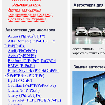
Боковые стекла
Автостекла для
Замена автостекла
Тонирование автостекол
Доставка по Украине
Автостекла для иномарок
Acura (РђРєСѓСЂР°)
Alfa Romeo (РђР»СЊС„Р°
Р РѕРјРµРѕ)
обеспечивать кл
Audi (РђСѓРґРё)
характеристиках пр
Avia (РђРІРёР°)
Bedford (Р‘РµРґС„РѕСЂРґ)
BMW (Р‘РњР’)
Замена автосте
Buick Skylark (Р‘СЊСЋРёРє
РЎРєР°Р№Р»Р°СЂРє)
Byd (Р‘СЋРґ)
Cadillac (РљР°РґРёР»Р°Рє)
Chana (Р§Р°РЅР°)
Chery (Р§РµСЂРё)
Chevrolet (РЁРµРІСЂРѕР»Рµ)