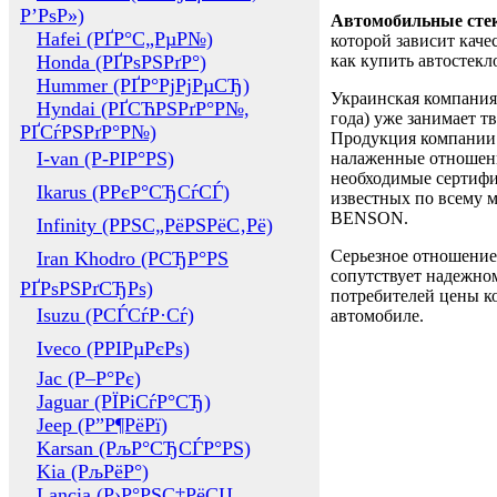
Р’РѕР»)
Автомобильные сте
Hafei (РҐР°С„РµР№)
которой зависит каче
Honda (РҐРѕРЅРґР°)
как купить автостек
Hummer (РҐР°РјРјРµСЂ)
Украинская компания 
Hyndai (РҐСЋРЅРґР°Р№,
года) уже занимает т
РҐСѓРЅРґР°Р№)
Продукция компании 
I-van (Р-РІР°РЅ)
налаженные отношени
необходимые сертифи
Ikarus (РРєР°СЂСѓСЃ)
известных по всему ми
BENSON.
Infinity (РРЅС„РёРЅРёС‚Рё)
Серьезное отношение
Iran Khodro (РСЂР°РЅ
сопутствует надежном
РҐРѕРЅРґСЂРѕ)
потребителей цены ко
Isuzu (РСЃСѓР·Сѓ)
автомобиле.
Iveco (РРІРµРєРѕ)
Jac (Р–Р°Рє)
Jaguar (РЇРіСѓР°СЂ)
Jeep (Р”Р¶РёРї)
Karsan (РљР°СЂСЃР°РЅ)
Kia (РљРёР°)
Lancia (Р›Р°РЅС‡РёСЏ,