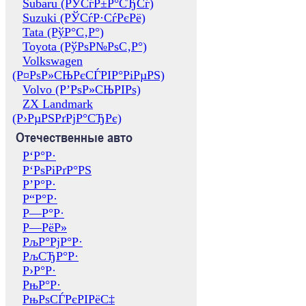
Subaru (РЎСѓР±Р°СЂСѓ)
Suzuki (РЎСѓР·СѓРєРё)
Tata (РўР°С‚Р°)
Toyota (РўРѕР№РѕС‚Р°)
Volkswagen
(Р¤РѕР»СЊРєСЃРІР°РіРµРЅ)
Volvo (Р’РѕР»СЊРІРѕ)
ZX Landmark
(Р›РµРЅРґРјР°СЂРє)
Отечественные авто
Р‘Р°Р·
Р‘РѕРіРґР°РЅ
Р’Р°Р·
Р“Р°Р·
Р—Р°Р·
Р—РёР»
РљР°РјР°Р·
РљСЂР°Р·
Р›Р°Р·
РњР°Р·
РњРѕСЃРєРІРёС‡