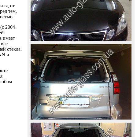
иля, от
ред тем,
ностью.
(с 2004
ей.
s имеет
 все
ей стекла,
AAN и
боте
ля
 любом