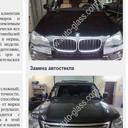
клиентам
омарок и
иемлемым
ически все
омобилей
 и нервы,
й модели.
дителями,
ых цен и
тельских
Замена автостекла
 сложный,
очности.
способны
о от марки
езультат.
одится с
к в этой
ле в нашем