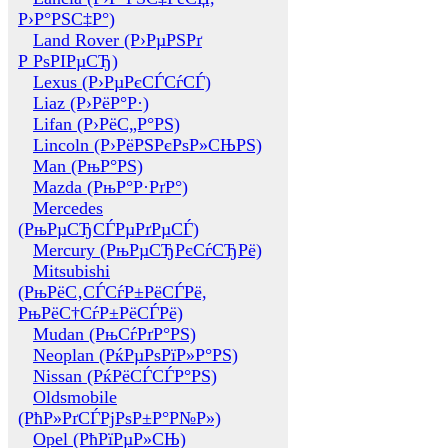
Р›Р°РЅС‡Р°)
Land Rover (Р›РµРЅРґ
Р РѕРІРµСЂ)
Lexus (Р›РµРєСЃСѓСЃ)
Liaz (Р›РёР°Р·)
Lifan (Р›РёС„Р°РЅ)
Lincoln (Р›РёРЅРєРѕР»СЊРЅ)
Man (РњР°РЅ)
Mazda (РњР°Р·РґР°)
Mercedes
(РњРµСЂСЃРµРґРµСЃ)
Mercury (РњРµСЂРєСѓСЂРё)
Mitsubishi
(РњРёС‚СЃСѓР±РёСЃРё,
РњРёС†СѓР±РёСЃРё)
Mudan (РњСѓРґР°РЅ)
Neoplan (РќРµРѕРїР»Р°РЅ)
Nissan (РќРёСЃСЃР°РЅ)
Oldsmobile
(РћР»РґСЃРјРѕР±Р°Р№Р»)
Opel (РћРїРµР»СЊ)