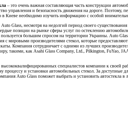
кла
– это очень важная составляющая часть конструкции автомоб
ство управления и безопасность движения на дороге. Поэтому, пе
ло в Киеве необходимо изучить информацию с особой вниматель
Auto Glass, несмотря на недолгий период своего существования 
вердые позиции на рынке сферы услуг по остеклению автомобил
пользуется большим спросом на территории Украины. Auto Glas
я с мировыми производителями стекол, которые предоставляют
каты. Компания сотрудничает с одними из лучших производител
ру, такими, как Asahi Glass Company, Ltd., Pilkington, FuYao, J
 высококвалифицированных специалистов компании к своей ра
у процессу и установки автомобильных стекол. За доступные д
мпания Auto Glass поможет выбрать и установить автостекла в