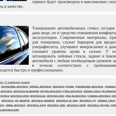
сервисе будет произведена в максимально сжа
рь в качестве.
Тонирование автомобильных стекол сегодня 
дань моде, но и средство повышения комфорт
эксплуатации. Современные материалы, пр
для тонировки, служат барьером для вредно
ультрафиолета, улучшают микроклимат и даж
снижают уровень шума в салоне. У н
затонировать лобовые стекла, задние и боко
автомобиля с любым необходимым уровнем за
в точном соответствии с требовани
одится быстро и профессионально.
нок.
57
клиентских отзывов
изготовление автостекла
лобовые автостекла
автостекла украина
оригинальные автостекла
установка
 автостекла
автостекла на иномарки
продажа автостекла
купить автостекла
лобовые стекла для иномарок
тостекла
автостекла оптом
автостекла ваз
автостекла пежо
цены на автостекла
установка автостекла
лоб
а
автостекла для иномарок
автостекла иномарок
автостекла на заказ
автостекла xyg
лобовые стекла
екла
замена автостекла
автостекла хонда
автостекла цены
автостекла honda
автостекла продажа уста
а автостекла киев