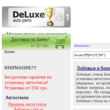
Меняем стекла, как лампочки!
Автостекло »
Заказать установку автостекла в
Киеве
ВНИМАНИЕ!!!
Лобовые и боко
Лобовые стекла Кие
Бессрочная гарантия на
установка автостек
установку автостекла!
обширных ассортим
Установка от 250 грн.
Любые вопросы, во
персонал. На скла
ассортиментов автос
Автостекла
Лобовые стекла на 
Продажа автостекла
Лобовые стекла