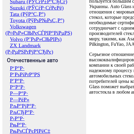
Subaru (РЎСѓР±Р°СЂСѓ)
пользуется большим 
Украины. Auto Glass
Suzuki (РЎСѓР·СѓРєРё)
отношения с мировы
Tata (РўР°С‚Р°)
стекол, которые пред
Toyota (РўРѕР№РѕС‚Р°)
необходимые сертиф
Volkswagen
сотрудничает с одни
(Р¤РѕР»СЊРєСЃРІР°РіРµРЅ)
производителей стекл
Volvo (Р’РѕР»СЊРІРѕ)
миру, такими, как Asa
Pilkington, FuYao, 
ZX Landmark
(Р›РµРЅРґРјР°СЂРє)
Серьезное отношение
Отечественные авто
высококвалифициров
компании к своей раб
Р‘Р°Р·
надежному процессу 
Р‘РѕРіРґР°РЅ
автомобильных стекол
Р’Р°Р·
потребителей цены к
Р“Р°Р·
Glass поможет выбрат
автостекла в любом а
Р—Р°Р·
Р—РёР»
РљР°РјР°Р·
РљСЂР°Р·
Р›Р°Р·
РњР°Р·
РњРѕСЃРєРІРёС‡