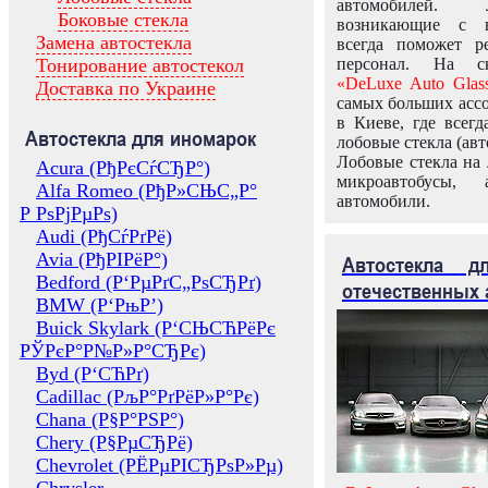
автомобилей.
Боковые стекла
возникающие с в
Замена автостекла
всегда поможет 
Тонирование автостекол
персонал. На ск
«DeLuxe Auto Glas
Доставка по Украине
самых больших ассо
в Киеве, где всег
Автостекла для иномарок
лобовые стекла (авт
Лобовые стекла на 
Acura (РђРєСѓСЂР°)
микроавтобусы, 
Alfa Romeo (РђР»СЊС„Р°
автомобили.
Р РѕРјРµРѕ)
Audi (РђСѓРґРё)
Avia (РђРІРёР°)
Автостекла 
Bedford (Р‘РµРґС„РѕСЂРґ)
отечественных 
BMW (Р‘РњР’)
Buick Skylark (Р‘СЊСЋРёРє
РЎРєР°Р№Р»Р°СЂРє)
Byd (Р‘СЋРґ)
Cadillac (РљР°РґРёР»Р°Рє)
Chana (Р§Р°РЅР°)
Chery (Р§РµСЂРё)
Chevrolet (РЁРµРІСЂРѕР»Рµ)