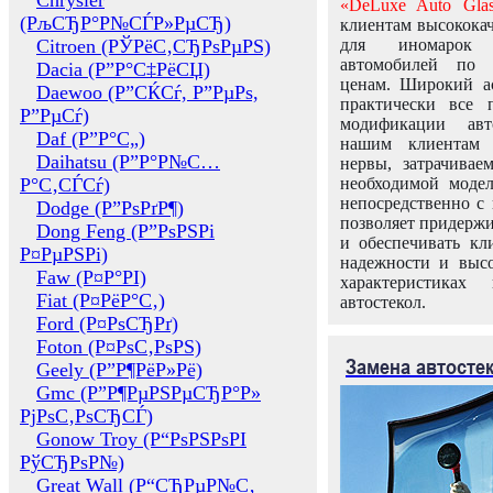
Chrysler
«DeLuxe Auto Glas
(РљСЂР°Р№СЃР»РµСЂ)
клиентам высококач
Citroen (РЎРёС‚СЂРѕРµРЅ)
для иномарок 
автомобилей по
Dacia (Р”Р°С‡РёСЏ)
ценам. Широкий ас
Daewoo (Р”СЌСѓ, Р”РµРѕ,
практически все 
Р”РµСѓ)
модификации авт
Daf (Р”Р°С„)
нашим клиентам 
Daihatsu (Р”Р°Р№С…
нервы, затрачивае
Р°С‚СЃСѓ)
необходимой моде
непосредственно с 
Dodge (Р”РѕРґР¶)
позволяет придержи
Dong Feng (Р”РѕРЅРі
и обеспечивать кл
Р¤РµРЅРі)
надежности и высо
Faw (Р¤Р°РІ)
характеристиках
Fiat (Р¤РёР°С‚)
автостекол.
Ford (Р¤РѕСЂРґ)
Foton (Р¤РѕС‚РѕРЅ)
Замена автосте
Geely (Р”Р¶РёР»Рё)
Gmc (Р”Р¶РµРЅРµСЂР°Р»
РјРѕС‚РѕСЂСЃ)
Gonow Troy (Р“РѕРЅРѕРІ
РўСЂРѕР№)
Great Wall (Р“СЂРµР№С‚