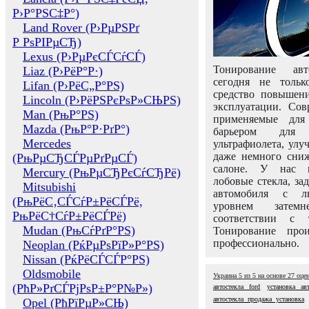
Р›Р°РЅС‡Р°)
Land Rover (Р›РµРЅРґ
Р РѕРІРµСЂ)
Lexus (Р›РµРєСЃСѓСЃ)
Тонирование авт
Liaz (Р›РёР°Р·)
сегодня не толь
Lifan (Р›РёС„Р°РЅ)
средство повышени
Lincoln (Р›РёРЅРєРѕР»СЊРЅ)
эксплуатации. Сов
Man (РњР°РЅ)
применяемые для
Mazda (РњР°Р·РґР°)
барьером для 
Mercedes
ультрафиолета, ул
даже немного сни
(РњРµСЂСЃРµРґРµСЃ)
салоне. У нас м
Mercury (РњРµСЂРєСѓСЂРё)
лобовые стекла, за
Mitsubishi
автомобиля с л
(РњРёС‚СЃСѓР±РёСЃРё,
уровнем затем
РњРёС†СѓР±РёСЃРё)
соответствии с 
Mudan (РњСѓРґР°РЅ)
Тонирование про
профессионально.
Neoplan (РќРµРѕРїР»Р°РЅ)
Nissan (РќРёСЃСЃР°РЅ)
Oldsmobile
Украина
5
из
5
на основе
27
оце
(РћР»РґСЃРјРѕР±Р°Р№Р»)
автостекла ford
установка авт
автостекла продажа установка
Opel (РћРїРµР»СЊ)