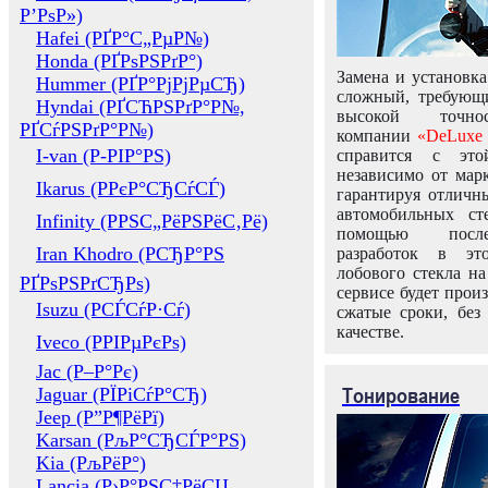
Р’РѕР»)
Hafei (РҐР°С„РµР№)
Honda (РҐРѕРЅРґР°)
Замена и установка
Hummer (РҐР°РјРјРµСЂ)
сложный, требующ
Hyndai (РҐСЋРЅРґР°Р№,
высокой точно
РҐСѓРЅРґР°Р№)
компании
«DeLuxe 
I-van (Р-РІР°РЅ)
справится с это
независимо от марк
Ikarus (РРєР°СЂСѓСЃ)
гарантируя отличны
автомобильных ст
Infinity (РРЅС„РёРЅРёС‚Рё)
помощью посл
Iran Khodro (РСЂР°РЅ
разработок в эт
лобового стекла н
РҐРѕРЅРґСЂРѕ)
сервисе будет прои
Isuzu (РСЃСѓР·Сѓ)
сжатые сроки, без
качестве.
Iveco (РРІРµРєРѕ)
Jac (Р–Р°Рє)
Тонирование
Jaguar (РЇРіСѓР°СЂ)
Jeep (Р”Р¶РёРї)
Karsan (РљР°СЂСЃР°РЅ)
Kia (РљРёР°)
Lancia (Р›Р°РЅС‡РёСЏ,