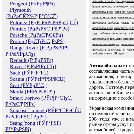
лобовые стекла для грузовик
Peugeot (РџРµР¶Рѕ)
honda
автостекла иномарок
ло
Plymouth
автостекла киев
цены на лобов
(РџР»СЌР№РјР°СѓСЃ)
купить автостекла
автостекла 
Polonez (РџРѕР»РѕРЅРµС‚СЃ)
автостекла
лобовые стекла ва
Pontiac (РџРѕРЅС‚РёР°Рє)
автостекла киев
автостекла pilk
xyg
лобовые автостекла
лоб
Porsche (РџРѕСЂС€Рµ)
автостекла на иномарки
автосте
Proton (РџСЂРѕС‚РѕРЅ)
автостекла иномарки
автостекл
Range Rover (Р РµРЅРґР¶
автостекла
автостекла в киеве
Р РѕРІРµСЂ)
лобовые стекла pilkington
Renault (Р РµРЅРѕ)
Автомобильные сте
Rover (Р РѕРІРµСЂ)
составляющая часть 
Saab (РЎР°Р°Р±)
автомобиля, от котор
Scania (РЎРєР°РЅРёСЏ)
управления и безопа
Seat (РЎРµР°С‚)
дороге. Поэтому, пере
Skoda (РЁРєРѕРґР°)
автостекло в Киеве н
Smart Fortwo (РЎРјР°СЂС‚
информацию с особо
Р¤РѕСЂРІРѕ)
Украинская компания 
Soueast Lioncel (РЎР°СѓРёСЃС‚
на недолгий период с
Р›РёРѕРЅСЃРµР»)
2004 года) уже заним
Ssang Yong (РЎР°РЅРі
рынке сферы услуг п
Р™РѕРЅРі)
автомобилей. Проду