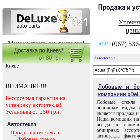
Продажа и у
Уточня
цены
(067) 536
Меняем стекла, как лампочки!
Автостекло »
Заказать установку автостекла в
Киеве
ВНИМАНИЕ!!!
Лобовые и бо
компаниии «DeL
Бессрочная гарантия на
Лобовые стекла
установку автостекла!
основным видом д
Установка от 250 грн.
является продажа и 
Наша компания на 
Автостекла
всегда в налич
обширных ассорт
Продажа автостекла
автостекла факти
Лобовые стекла