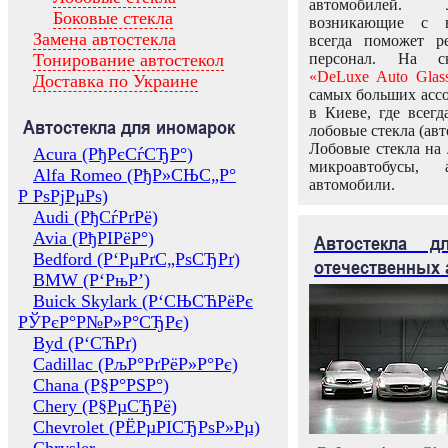
автомобилей.
Боковые стекла
возникающие с в
Замена автостекла
всегда поможет 
Тонирование автостекол
персонал. На ск
«DeLuxe Auto Glas
Доставка по Украине
самых больших ассо
в Киеве, где всег
Автостекла для иномарок
лобовые стекла (авт
Лобовые стекла на 
Acura (РђРєСѓСЂР°)
микроавтобусы, 
Alfa Romeo (РђР»СЊС„Р°
автомобили.
Р РѕРјРµРѕ)
Audi (РђСѓРґРё)
Avia (РђРІРёР°)
Автостекла 
Bedford (Р‘РµРґС„РѕСЂРґ)
отечественных 
BMW (Р‘РњР’)
Buick Skylark (Р‘СЊСЋРёРє
РЎРєР°Р№Р»Р°СЂРє)
Byd (Р‘СЋРґ)
Cadillac (РљР°РґРёР»Р°Рє)
Chana (Р§Р°РЅР°)
Chery (Р§РµСЂРё)
Chevrolet (РЁРµРІСЂРѕР»Рµ)