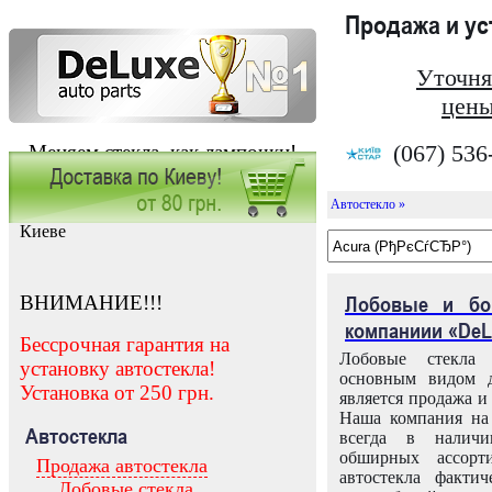
Продажа и у
Уточня
цены
(067) 536
Меняем стекла, как лампочки!
Автостекло »
Заказать установку автостекла в
Киеве
ВНИМАНИЕ!!!
Лобовые и бо
компаниии «DeL
Бессрочная гарантия на
Лобовые стекла
установку автостекла!
основным видом д
Установка от 250 грн.
является продажа и 
Наша компания на 
Автостекла
всегда в налич
обширных ассорт
Продажа автостекла
автостекла факти
Лобовые стекла