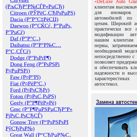
Chrysler
«DeLuxe Auto Glas
(РљСЂР°Р№СЃР»РµСЂ)
клиентам высококач
Citroen (РЎРёС‚СЂРѕРµРЅ)
для иномарок 
автомобилей по
Dacia (Р”Р°С‡РёСЏ)
ценам. Широкий ас
Daewoo (Р”СЌСѓ, Р”РµРѕ,
практически все 
Р”РµСѓ)
модификации авт
Daf (Р”Р°С„)
нашим клиентам 
Daihatsu (Р”Р°Р№С…
нервы, затрачивае
Р°С‚СЃСѓ)
необходимой моде
непосредственно с 
Dodge (Р”РѕРґР¶)
позволяет придержи
Dong Feng (Р”РѕРЅРі
и обеспечивать кл
Р¤РµРЅРі)
надежности и высо
Faw (Р¤Р°РІ)
характеристиках
Fiat (Р¤РёР°С‚)
автостекол.
Ford (Р¤РѕСЂРґ)
Foton (Р¤РѕС‚РѕРЅ)
Замена автосте
Geely (Р”Р¶РёР»Рё)
Gmc (Р”Р¶РµРЅРµСЂР°Р»
РјРѕС‚РѕСЂСЃ)
Gonow Troy (Р“РѕРЅРѕРІ
РўСЂРѕР№)
Great Wall (Р“СЂРµР№С‚