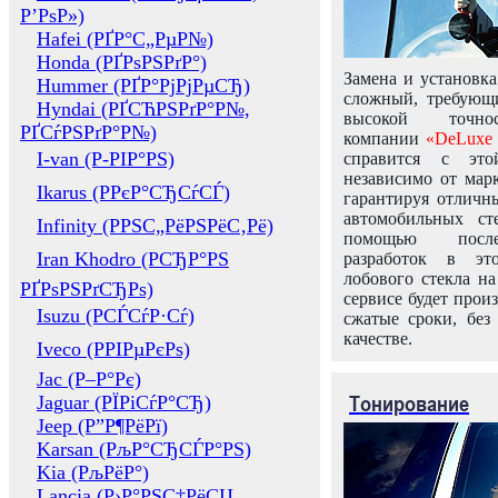
Р’РѕР»)
Hafei (РҐР°С„РµР№)
Honda (РҐРѕРЅРґР°)
Замена и установка
Hummer (РҐР°РјРјРµСЂ)
сложный, требующ
Hyndai (РҐСЋРЅРґР°Р№,
высокой точно
РҐСѓРЅРґР°Р№)
компании
«DeLuxe 
I-van (Р-РІР°РЅ)
справится с это
независимо от марк
Ikarus (РРєР°СЂСѓСЃ)
гарантируя отличны
автомобильных ст
Infinity (РРЅС„РёРЅРёС‚Рё)
помощью посл
Iran Khodro (РСЂР°РЅ
разработок в эт
лобового стекла н
РҐРѕРЅРґСЂРѕ)
сервисе будет прои
Isuzu (РСЃСѓР·Сѓ)
сжатые сроки, без
качестве.
Iveco (РРІРµРєРѕ)
Jac (Р–Р°Рє)
Тонирование
Jaguar (РЇРіСѓР°СЂ)
Jeep (Р”Р¶РёРї)
Karsan (РљР°СЂСЃР°РЅ)
Kia (РљРёР°)
Lancia (Р›Р°РЅС‡РёСЏ,