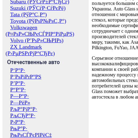
Subaru (РЎСѓР±Р°СЂСѓ)
пользуется большим 
Suzuki (РЎСѓР·СѓРєРё)
Украины. Auto Glass
Tata (РўР°С‚Р°)
отношения с мировы
стекол, которые пред
Toyota (РўРѕР№РѕС‚Р°)
необходимые сертиф
Volkswagen
сотрудничает с одни
(Р¤РѕР»СЊРєСЃРІР°РіРµРЅ)
производителей стекл
Volvo (Р’РѕР»СЊРІРѕ)
миру, такими, как Asa
ZX Landmark
Pilkington, FuYao, 
(Р›РµРЅРґРјР°СЂРє)
Серьезное отношение
Отечественные авто
высококвалифициров
компании к своей раб
Р‘Р°Р·
надежному процессу 
Р‘РѕРіРґР°РЅ
автомобильных стекол
Р’Р°Р·
потребителей цены к
Р“Р°Р·
Glass поможет выбрат
Р—Р°Р·
автостекла в любом а
Р—РёР»
РљР°РјР°Р·
РљСЂР°Р·
Р›Р°Р·
РњР°Р·
РњРѕСЃРєРІРёС‡