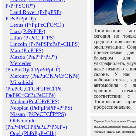
Р›Р°РЅС‡Р°)
Land Rover (Р›РµРЅРґ
Р РѕРІРµСЂ)
Lexus (Р›РµРєСЃСѓСЃ)
Тонирование авт
Liaz (Р›РёР°Р·)
сегодня не толь
Lifan (Р›РёС„Р°РЅ)
средство повышени
Lincoln (Р›РёРЅРєРѕР»СЊРЅ)
эксплуатации. Сов
Man (РњР°РЅ)
применяемые для
Mazda (РњР°Р·РґР°)
барьером для 
Mercedes
ультрафиолета, ул
даже немного сни
(РњРµСЂСЃРµРґРµСЃ)
салоне. У нас м
Mercury (РњРµСЂРєСѓСЂРё)
лобовые стекла, за
Mitsubishi
автомобиля с л
(РњРёС‚СЃСѓР±РёСЃРё,
уровнем затем
РњРёС†СѓР±РёСЃРё)
соответствии с 
Mudan (РњСѓРґР°РЅ)
Тонирование про
профессионально.
Neoplan (РќРµРѕРїР»Р°РЅ)
Nissan (РќРёСЃСЃР°РЅ)
Oldsmobile
Украина
5
из
5
на основе
27
оце
(РћР»РґСЃРјРѕР±Р°Р№Р»)
автостекла иномарки
цены на л
лобовые стекла для иномарок
Opel (РћРїРµР»СЊ)