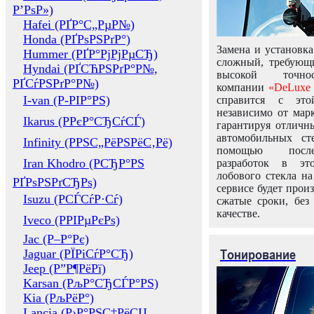
Р’РѕР»)
Hafei (РҐР°С„РµР№)
Honda (РҐРѕРЅРґР°)
Замена и установка
Hummer (РҐР°РјРјРµСЂ)
сложный, требующ
Hyndai (РҐСЋРЅРґР°Р№,
высокой точно
РҐСѓРЅРґР°Р№)
компании
«DeLuxe 
I-van (Р-РІР°РЅ)
справится с это
независимо от марк
Ikarus (РРєР°СЂСѓСЃ)
гарантируя отличны
автомобильных ст
Infinity (РРЅС„РёРЅРёС‚Рё)
помощью посл
Iran Khodro (РСЂР°РЅ
разработок в эт
лобового стекла н
РҐРѕРЅРґСЂРѕ)
сервисе будет прои
Isuzu (РСЃСѓР·Сѓ)
сжатые сроки, без
качестве.
Iveco (РРІРµРєРѕ)
Jac (Р–Р°Рє)
Тонирование
Jaguar (РЇРіСѓР°СЂ)
Jeep (Р”Р¶РёРї)
Karsan (РљР°СЂСЃР°РЅ)
Kia (РљРёР°)
Lancia (Р›Р°РЅС‡РёСЏ,