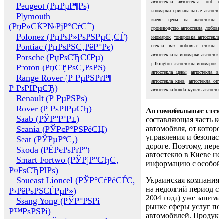
автостекла
автостекла ford
Peugeot (РџРµР¶Рѕ)
иномарки
оригинальные автосте
Plymouth
киеве
цены на автостекла
(РџР»СЌР№РјР°СѓСЃ)
производство автостекла
лобовы
Polonez (РџРѕР»РѕРЅРµС‚СЃ)
иномарок
тонировка автостекл
Pontiac (РџРѕРЅС‚РёР°Рє)
стекла ваз
лобовые стекла 
автостекла на иномарки
автостек
Porsche (РџРѕСЂС€Рµ)
pilkington
автостекла иномарок
Proton (РџСЂРѕС‚РѕРЅ)
автостекла цены
автостекла в
Range Rover (Р РµРЅРґР¶
автостекла киев
автостекла оп
Р РѕРІРµСЂ)
автостекла honda
купить автосте
Renault (Р РµРЅРѕ)
Rover (Р РѕРІРµСЂ)
Автомобильные сте
Saab (РЎР°Р°Р±)
составляющая часть 
Scania (РЎРєР°РЅРёСЏ)
автомобиля, от котор
управления и безопа
Seat (РЎРµР°С‚)
дороге. Поэтому, пере
Skoda (РЁРєРѕРґР°)
автостекло в Киеве н
Smart Fortwo (РЎРјР°СЂС‚
информацию с особо
Р¤РѕСЂРІРѕ)
Soueast Lioncel (РЎР°СѓРёСЃС‚
Украинская компания 
на недолгий период с
Р›РёРѕРЅСЃРµР»)
2004 года) уже заним
Ssang Yong (РЎР°РЅРі
рынке сферы услуг п
Р™РѕРЅРі)
автомобилей. Проду