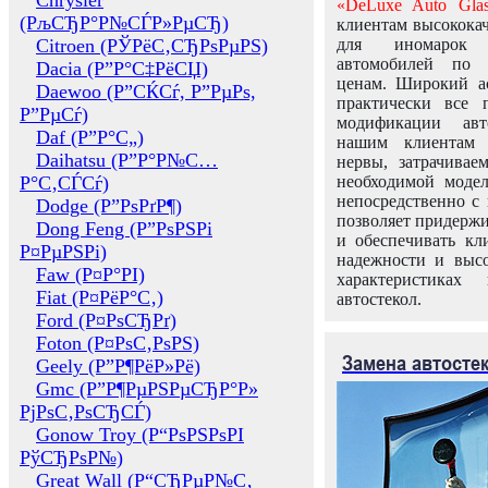
Chrysler
«DeLuxe Auto Glas
(РљСЂР°Р№СЃР»РµСЂ)
клиентам высококач
Citroen (РЎРёС‚СЂРѕРµРЅ)
для иномарок 
автомобилей по
Dacia (Р”Р°С‡РёСЏ)
ценам. Широкий ас
Daewoo (Р”СЌСѓ, Р”РµРѕ,
практически все 
Р”РµСѓ)
модификации авт
Daf (Р”Р°С„)
нашим клиентам 
Daihatsu (Р”Р°Р№С…
нервы, затрачивае
Р°С‚СЃСѓ)
необходимой моде
непосредственно с 
Dodge (Р”РѕРґР¶)
позволяет придержи
Dong Feng (Р”РѕРЅРі
и обеспечивать кл
Р¤РµРЅРі)
надежности и высо
Faw (Р¤Р°РІ)
характеристиках
Fiat (Р¤РёР°С‚)
автостекол.
Ford (Р¤РѕСЂРґ)
Foton (Р¤РѕС‚РѕРЅ)
Замена автосте
Geely (Р”Р¶РёР»Рё)
Gmc (Р”Р¶РµРЅРµСЂР°Р»
РјРѕС‚РѕСЂСЃ)
Gonow Troy (Р“РѕРЅРѕРІ
РўСЂРѕР№)
Great Wall (Р“СЂРµР№С‚