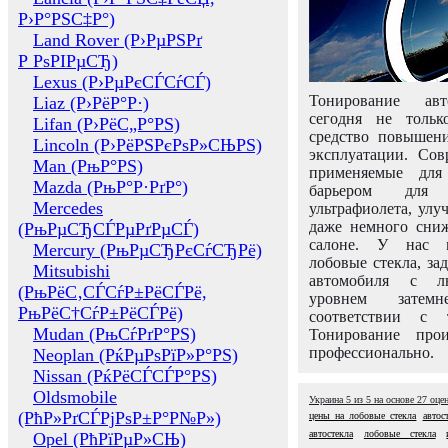
Р›Р°РЅС‡Р°)
Land Rover (Р›РµРЅРґ
Р РѕРІРµСЂ)
Lexus (Р›РµРєСЃСѓСЃ)
Тонирование авт
Liaz (Р›РёР°Р·)
сегодня не толь
Lifan (Р›РёС„Р°РЅ)
средство повышени
Lincoln (Р›РёРЅРєРѕР»СЊРЅ)
эксплуатации. Сов
Man (РњР°РЅ)
применяемые для
Mazda (РњР°Р·РґР°)
барьером для 
Mercedes
ультрафиолета, ул
даже немного сни
(РњРµСЂСЃРµРґРµСЃ)
салоне. У нас м
Mercury (РњРµСЂРєСѓСЂРё)
лобовые стекла, за
Mitsubishi
автомобиля с л
(РњРёС‚СЃСѓР±РёСЃРё,
уровнем затем
РњРёС†СѓР±РёСЃРё)
соответствии с 
Mudan (РњСѓРґР°РЅ)
Тонирование про
профессионально.
Neoplan (РќРµРѕРїР»Р°РЅ)
Nissan (РќРёСЃСЃР°РЅ)
Oldsmobile
Украина
5
из
5
на основе
27
оце
(РћР»РґСЃРјРѕР±Р°Р№Р»)
цены на лобовые стекла
автос
автостекла
лобовые стекла
Opel (РћРїРµР»СЊ)