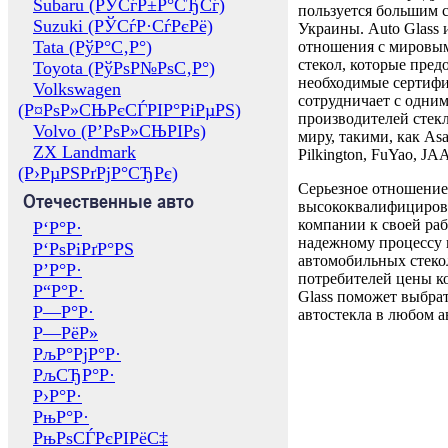
Subaru (РЎСѓР±Р°СЂСѓ)
пользуется большим 
Suzuki (РЎСѓР·СѓРєРё)
Украины. Auto Glass
Tata (РўР°С‚Р°)
отношения с мировы
стекол, которые пред
Toyota (РўРѕР№РѕС‚Р°)
необходимые сертиф
Volkswagen
сотрудничает с одни
(Р¤РѕР»СЊРєСЃРІР°РіРµРЅ)
производителей стекл
Volvo (Р’РѕР»СЊРІРѕ)
миру, такими, как Asa
ZX Landmark
Pilkington, FuYao, 
(Р›РµРЅРґРјР°СЂРє)
Серьезное отношение
Отечественные авто
высококвалифициров
компании к своей раб
Р‘Р°Р·
надежному процессу 
Р‘РѕРіРґР°РЅ
автомобильных стекол
Р’Р°Р·
потребителей цены к
Р“Р°Р·
Glass поможет выбрат
Р—Р°Р·
автостекла в любом а
Р—РёР»
РљР°РјР°Р·
РљСЂР°Р·
Р›Р°Р·
РњР°Р·
РњРѕСЃРєРІРёС‡