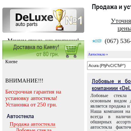
Продажа и у
Уточня
цены
(067) 536
Меняем стекла, как лампочки!
Автостекло »
Заказать установку автостекла в
Киеве
ВНИМАНИЕ!!!
Лобовые и бо
компаниии «DeL
Бессрочная гарантия на
Лобовые стекла
установку автостекла!
основным видом д
Установка от 250 грн.
является продажа и 
Наша компания на 
Автостекла
всегда в налич
обширных ассорт
Продажа автостекла
автостекла факти
Лобовые стекла