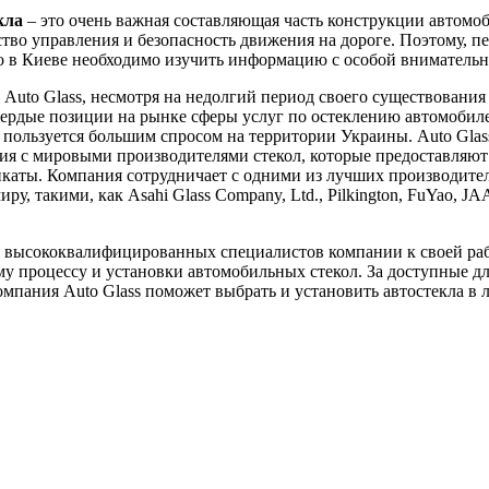
кла
– это очень важная составляющая часть конструкции автомоб
ство управления и безопасность движения на дороге. Поэтому, пе
ло в Киеве необходимо изучить информацию с особой вниматель
Auto Glass, несмотря на недолгий период своего существования 
вердые позиции на рынке сферы услуг по остеклению автомобил
пользуется большим спросом на территории Украины. Auto Glas
я с мировыми производителями стекол, которые предоставляют
каты. Компания сотрудничает с одними из лучших производител
ру, такими, как Asahi Glass Company, Ltd., Pilkington, FuYao, J
 высококвалифицированных специалистов компании к своей ра
у процессу и установки автомобильных стекол. За доступные д
мпания Auto Glass поможет выбрать и установить автостекла в