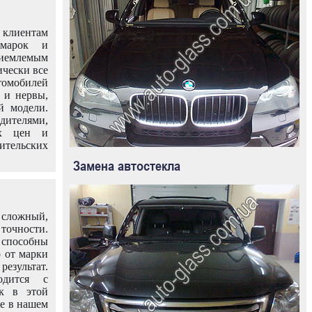
клиентам
омарок и
иемлемым
ически все
омобилей
 и нервы,
й модели.
дителями,
ых цен и
тельских
Замена автостекла
 сложный,
очности.
способны
о от марки
езультат.
одится с
к в этой
ле в нашем