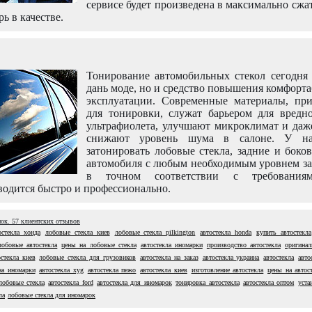
сервисе будет произведена в максимально сжа
рь в качестве.
Тонирование автомобильных стекол сегодня 
дань моде, но и средство повышения комфорт
эксплуатации. Современные материалы, пр
для тонировки, служат барьером для вредно
ультрафиолета, улучшают микроклимат и даж
снижают уровень шума в салоне. У н
затонировать лобовые стекла, задние и боко
автомобиля с любым необходимым уровнем за
в точном соответствии с требовани
одится быстро и профессионально.
нок.
57
клиентских отзывов
остекла хонда
лобовые стекла киев
лобовые стекла pilkington
автостекла honda
купить автостекла
лобовые автостекла
цены на лобовые стекла
автостекла иномарки
производство автостекла
оригинал
остекла киев
лобовые стекла для грузовиков
автостекла на заказ
автостекла украина
автостекла
авто
на иномарки
автостекла xyg
автостекла пежо
автостекла киев
изготовление автостекла
цены на автос
лобовые стекла
автостекла ford
автостекла для иномарок
тонировка автостекла
автостекла оптом
уста
ла
лобовые стекла для иномарок