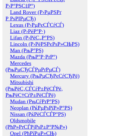
Р›Р°РЅС‡Р°)
Land Rover (Р›РµРЅРґ
Р РѕРІРµСЂ)
Lexus (Р›РµРєСЃСѓСЃ)
Liaz (Р›РёР°Р·)
Lifan (Р›РёС„Р°РЅ)
Lincoln (Р›РёРЅРєРѕР»СЊРЅ)
Man (РњР°РЅ)
Mazda (РњР°Р·РґР°)
Mercedes
(РњРµСЂСЃРµРґРµСЃ)
Mercury (РњРµСЂРєСѓСЂРё)
Mitsubishi
(РњРёС‚СЃСѓР±РёСЃРё,
РњРёС†СѓР±РёСЃРё)
Mudan (РњСѓРґР°РЅ)
Neoplan (РќРµРѕРїР»Р°РЅ)
Nissan (РќРёСЃСЃР°РЅ)
Oldsmobile
(РћР»РґСЃРјРѕР±Р°Р№Р»)
Opel (РћРїРµР»СЊ)