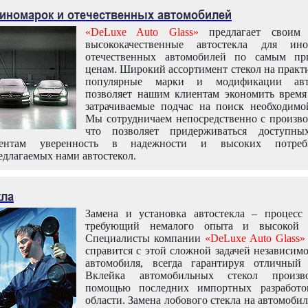
 иномарок и отечественных автомобилей
«DeLuxe Auto Glass»
предлагает своим 
высококачественные автостекла для ин
отечественных автомобилей по самым пр
ценам. Широкий ассортимент стекол на практ
популярные марки и модификации авт
позволяет нашим клиентам экономить время
затрачиваемые подчас на поиск необходимо
Мы сотрудничаем непосредственно с произво
что позволяет придерживаться доступн
иентам уверенность в надежности и высоких потреби
едлагаемых нами автостекол.
кла
Замена и установка автостекла – процесс
требующий немалого опыта и высокой т
Специалисты компании
«DeLuxe Auto Glass»
справится с этой сложной задачей независим
автомобиля, всегда гарантируя отличный р
Вклейка автомобильных стекол произв
помощью последних импортных разработо
области. Замена лобового стекла на автомоби