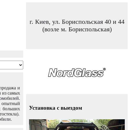
г. Киев, ул. Бориспольская 40 и 44
(возле м. Бориспольская)
 продажа и
н из самых
омобилей.
ш опытный
Установка с выездом
х больших
тостекла).
обили.