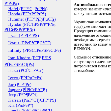
Р’РѕР»)
Автомобильные сте
Hafei (РҐР°С„РµР№)
которой зависит каче
Honda (РҐРѕРЅРґР°)
как купить автостек
Hummer (РҐР°РјРјРµСЂ)
Украинская компания 
Hyndai (РҐСЋРЅРґР°Р№,
года) уже занимает т
РҐСѓРЅРґР°Р№)
Продукция компании 
I-van (Р-РІР°РЅ)
налаженные отношени
необходимые сертифи
Ikarus (РРєР°СЂСѓСЃ)
известных по всему ми
BENSON.
Infinity (РРЅС„РёРЅРёС‚Рё)
Серьезное отношение
Iran Khodro (РСЂР°РЅ
сопутствует надежном
РҐРѕРЅРґСЂРѕ)
потребителей цены ко
Isuzu (РСЃСѓР·Сѓ)
автомобиле.
Iveco (РРІРµРєРѕ)
Jac (Р–Р°Рє)
Jaguar (РЇРіСѓР°СЂ)
Jeep (Р”Р¶РёРї)
Karsan (РљР°СЂСЃР°РЅ)
Kia (РљРёР°)
Lancia (Р›Р°РЅС‡РёСЏ,