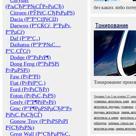
Chrysler
(РљСЂР°Р№СЃР»РµСЂ)
без каких либо поте
Citroen (РЎРёС‚СЂРѕРµРЅ)
Dacia (Р”Р°С‡РёСЏ)
Тонирование
Daewoo (Р”СЌСѓ, Р”РµРѕ,
Р”РµСѓ)
Daf (Р”Р°С„)
Daihatsu (Р”Р°Р№С…
Р°С‚СЃСѓ)
Dodge (Р”РѕРґР¶)
Dong Feng (Р”РѕРЅРі
Р¤РµРЅРі)
Faw (Р¤Р°РІ)
Тонирование произв
Fiat (Р¤РёР°С‚)
Ford (Р¤РѕСЂРґ)
Foton (Р¤РѕС‚РѕРЅ)
Украина
5
из
5
на основе
27
оце
Geely (Р”Р¶РёР»Рё)
установка автостекла киев
авт
автостекла продажа установка
Gmc (Р”Р¶РµРЅРµСЂР°Р»
продажа автостекла
замена авт
РјРѕС‚РѕСЂСЃ)
автостекла в киеве
автостекла 
Gonow Troy (Р“РѕРЅРѕРІ
pilkington
лобовые стекла ваз
РўСЂРѕР№)
автостекла цены
замена автостек
Great Wall (Р“СЂРµР№С‚