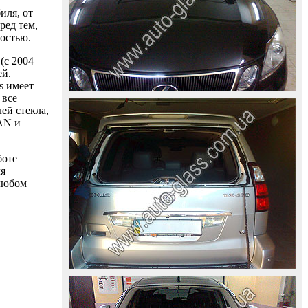
иля, от
ред тем,
ностью.
(с 2004
ей.
s имеет
 все
ей стекла,
AAN и
боте
ля
 любом