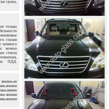
тые сроки,
не только
абельности
именяемые
го глазам
е немного
ас можно
вые стекла
темнения,
ями ПДД.
автостекла ваз
ьные автостекла
стекла иномарок
текла
автостекла
новка автостекла