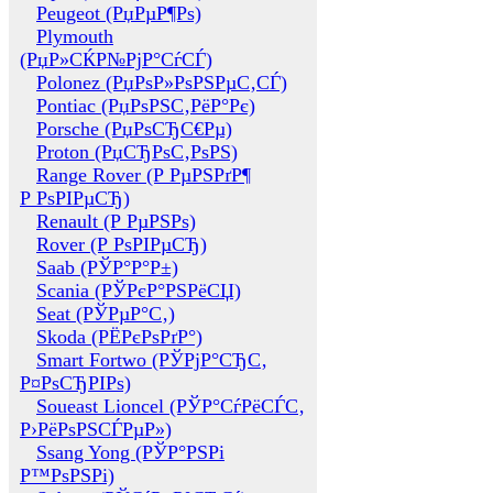
Peugeot (РџРµР¶Рѕ)
Plymouth
(РџР»СЌР№РјР°СѓСЃ)
Polonez (РџРѕР»РѕРЅРµС‚СЃ)
Pontiac (РџРѕРЅС‚РёР°Рє)
Porsche (РџРѕСЂС€Рµ)
Proton (РџСЂРѕС‚РѕРЅ)
Range Rover (Р РµРЅРґР¶
Р РѕРІРµСЂ)
Renault (Р РµРЅРѕ)
Rover (Р РѕРІРµСЂ)
Saab (РЎР°Р°Р±)
Scania (РЎРєР°РЅРёСЏ)
Seat (РЎРµР°С‚)
Skoda (РЁРєРѕРґР°)
Smart Fortwo (РЎРјР°СЂС‚
Р¤РѕСЂРІРѕ)
Soueast Lioncel (РЎР°СѓРёСЃС‚
Р›РёРѕРЅСЃРµР»)
Ssang Yong (РЎР°РЅРі
Р™РѕРЅРі)