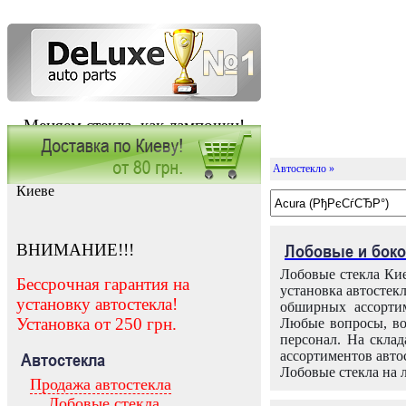
Меняем стекла, как лампочки!
Автостекло »
Заказать установку автостекла в
Киеве
ВНИМАНИЕ!!!
Лобовые и боко
Лобовые стекла Кие
Бессрочная гарантия на
установка автостек
установку автостекла!
обширных ассортим
Установка от 250 грн.
Любые вопросы, во
персонал. На скла
ассортиментов автос
Автостекла
Лобовые стекла на 
Продажа автостекла
Лобовые стекла