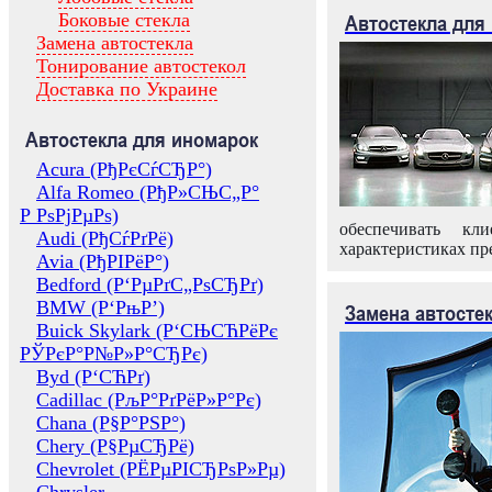
Боковые стекла
Автостекла для
Замена автостекла
Тонирование автостекол
Доставка по Украине
Автостекла для иномарок
Acura (РђРєСѓСЂР°)
Alfa Romeo (РђР»СЊС„Р°
Р РѕРјРµРѕ)
обеспечивать кл
Audi (РђСѓРґРё)
характеристиках пр
Avia (РђРІРёР°)
Bedford (Р‘РµРґС„РѕСЂРґ)
BMW (Р‘РњР’)
Замена автосте
Buick Skylark (Р‘СЊСЋРёРє
РЎРєР°Р№Р»Р°СЂРє)
Byd (Р‘СЋРґ)
Cadillac (РљР°РґРёР»Р°Рє)
Chana (Р§Р°РЅР°)
Chery (Р§РµСЂРё)
Chevrolet (РЁРµРІСЂРѕР»Рµ)