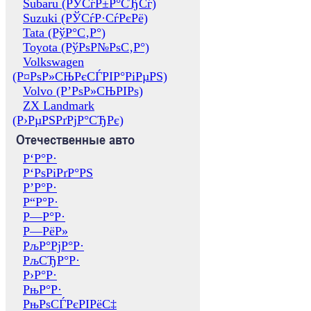
Subaru (РЎСѓР±Р°СЂСѓ)
Suzuki (РЎСѓР·СѓРєРё)
Tata (РўР°С‚Р°)
Toyota (РўРѕР№РѕС‚Р°)
Volkswagen
(Р¤РѕР»СЊРєСЃРІР°РіРµРЅ)
Volvo (Р’РѕР»СЊРІРѕ)
ZX Landmark
(Р›РµРЅРґРјР°СЂРє)
Отечественные авто
Р‘Р°Р·
Р‘РѕРіРґР°РЅ
Р’Р°Р·
Р“Р°Р·
Р—Р°Р·
Р—РёР»
РљР°РјР°Р·
РљСЂР°Р·
Р›Р°Р·
РњР°Р·
РњРѕСЃРєРІРёС‡