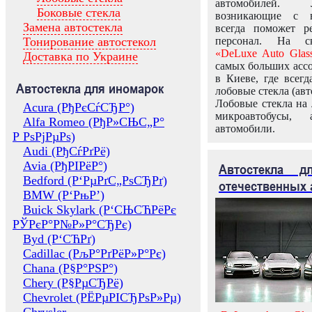
автомобилей.
Боковые стекла
возникающие с в
Замена автостекла
всегда поможет 
Тонирование автостекол
персонал. На ск
«DeLuxe Auto Glas
Доставка по Украине
самых больших ассо
в Киеве, где всег
Автостекла для иномарок
лобовые стекла (авт
Лобовые стекла на 
Acura (РђРєСѓСЂР°)
микроавтобусы, 
Alfa Romeo (РђР»СЊС„Р°
автомобили.
Р РѕРјРµРѕ)
Audi (РђСѓРґРё)
Avia (РђРІРёР°)
Автостекла 
Bedford (Р‘РµРґС„РѕСЂРґ)
отечественных 
BMW (Р‘РњР’)
Buick Skylark (Р‘СЊСЋРёРє
РЎРєР°Р№Р»Р°СЂРє)
Byd (Р‘СЋРґ)
Cadillac (РљР°РґРёР»Р°Рє)
Chana (Р§Р°РЅР°)
Chery (Р§РµСЂРё)
Chevrolet (РЁРµРІСЂРѕР»Рµ)