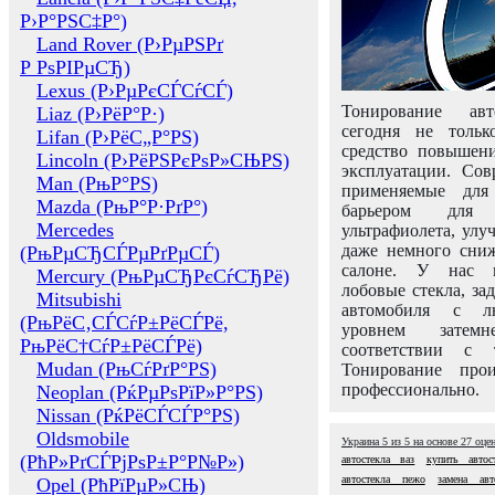
Р›Р°РЅС‡Р°)
Land Rover (Р›РµРЅРґ
Р РѕРІРµСЂ)
Lexus (Р›РµРєСЃСѓСЃ)
Тонирование авт
Liaz (Р›РёР°Р·)
сегодня не толь
Lifan (Р›РёС„Р°РЅ)
средство повышени
Lincoln (Р›РёРЅРєРѕР»СЊРЅ)
эксплуатации. Сов
Man (РњР°РЅ)
применяемые для
Mazda (РњР°Р·РґР°)
барьером для 
Mercedes
ультрафиолета, ул
даже немного сни
(РњРµСЂСЃРµРґРµСЃ)
салоне. У нас м
Mercury (РњРµСЂРєСѓСЂРё)
лобовые стекла, за
Mitsubishi
автомобиля с л
(РњРёС‚СЃСѓР±РёСЃРё,
уровнем затем
РњРёС†СѓР±РёСЃРё)
соответствии с 
Mudan (РњСѓРґР°РЅ)
Тонирование про
профессионально.
Neoplan (РќРµРѕРїР»Р°РЅ)
Nissan (РќРёСЃСЃР°РЅ)
Oldsmobile
Украина
5
из
5
на основе
27
оце
(РћР»РґСЃРјРѕР±Р°Р№Р»)
автостекла ваз
купить автос
автостекла пежо
замена авт
Opel (РћРїРµР»СЊ)