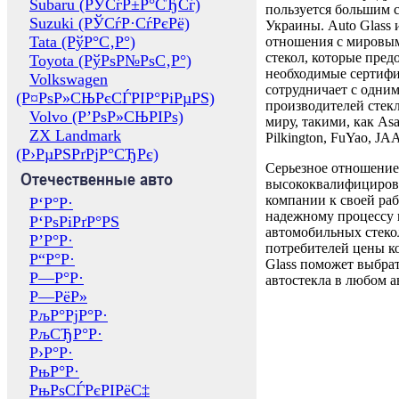
Subaru (РЎСѓР±Р°СЂСѓ)
пользуется большим 
Suzuki (РЎСѓР·СѓРєРё)
Украины. Auto Glass
Tata (РўР°С‚Р°)
отношения с мировы
стекол, которые пред
Toyota (РўРѕР№РѕС‚Р°)
необходимые сертиф
Volkswagen
сотрудничает с одни
(Р¤РѕР»СЊРєСЃРІР°РіРµРЅ)
производителей стекл
Volvo (Р’РѕР»СЊРІРѕ)
миру, такими, как Asa
ZX Landmark
Pilkington, FuYao, 
(Р›РµРЅРґРјР°СЂРє)
Серьезное отношение
Отечественные авто
высококвалифициров
компании к своей раб
Р‘Р°Р·
надежному процессу 
Р‘РѕРіРґР°РЅ
автомобильных стекол
Р’Р°Р·
потребителей цены к
Р“Р°Р·
Glass поможет выбрат
Р—Р°Р·
автостекла в любом а
Р—РёР»
РљР°РјР°Р·
РљСЂР°Р·
Р›Р°Р·
РњР°Р·
РњРѕСЃРєРІРёС‡