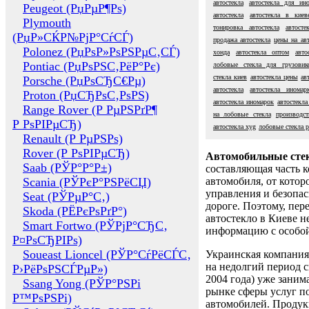
автостекла
автостекла для ин
Peugeot (РџРµР¶Рѕ)
автостекла
автостекла в киев
Plymouth
тонировка автостекла
автосте
(РџР»СЌР№РјР°СѓСЃ)
продажа автостекла
цены на авт
Polonez (РџРѕР»РѕРЅРµС‚СЃ)
хонда
автостекла оптом
авто
Pontiac (РџРѕРЅС‚РёР°Рє)
лобовые стекла для грузовик
стекла киев
автостекла цены
ав
Porsche (РџРѕСЂС€Рµ)
автостекла
автостекла иномар
Proton (РџСЂРѕС‚РѕРЅ)
автостекла иномарок
автостекла
Range Rover (Р РµРЅРґР¶
на лобовые стекла
производст
Р РѕРІРµСЂ)
автостекла xyg
лобовые стекла p
Renault (Р РµРЅРѕ)
Rover (Р РѕРІРµСЂ)
Автомобильные сте
Saab (РЎР°Р°Р±)
составляющая часть 
Scania (РЎРєР°РЅРёСЏ)
автомобиля, от котор
управления и безопа
Seat (РЎРµР°С‚)
дороге. Поэтому, пере
Skoda (РЁРєРѕРґР°)
автостекло в Киеве н
Smart Fortwo (РЎРјР°СЂС‚
информацию с особо
Р¤РѕСЂРІРѕ)
Soueast Lioncel (РЎР°СѓРёСЃС‚
Украинская компания 
на недолгий период с
Р›РёРѕРЅСЃРµР»)
2004 года) уже заним
Ssang Yong (РЎР°РЅРі
рынке сферы услуг п
Р™РѕРЅРі)
автомобилей. Проду