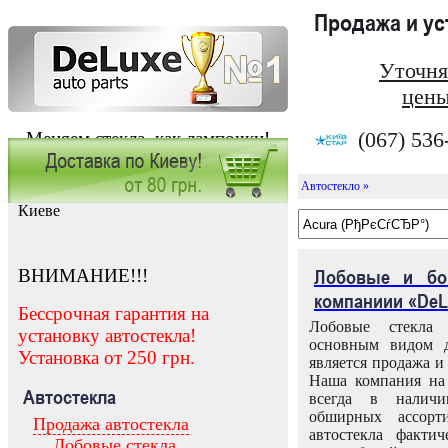
Продажа и у
Уточня
цены
(067) 536
Меняем стекла, как лампочки!
Автостекло »
Заказать установку автостекла в
Киеве
ВНИМАНИЕ!!!
Лобовые и бо
компаниии «DeL
Бессрочная гарантия на
Лобовые стекла
установку автостекла!
основным видом д
Установка от 250 грн.
является продажа и 
Наша компания на 
Автостекла
всегда в налич
обширных ассорт
Продажа автостекла
автостекла факти
Лобовые стекла