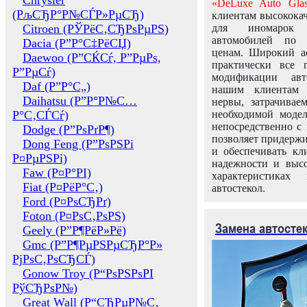
Chrysler
«DeLuxe Auto Glas
(РљСЂР°Р№СЃР»РµСЂ)
клиентам высококач
Citroen (РЎРёС‚СЂРѕРµРЅ)
для иномарок 
автомобилей по
Dacia (Р”Р°С‡РёСЏ)
ценам. Широкий ас
Daewoo (Р”СЌСѓ, Р”РµРѕ,
практически все 
Р”РµСѓ)
модификации авт
Daf (Р”Р°С„)
нашим клиентам 
Daihatsu (Р”Р°Р№С…
нервы, затрачивае
Р°С‚СЃСѓ)
необходимой моде
непосредственно с 
Dodge (Р”РѕРґР¶)
позволяет придержи
Dong Feng (Р”РѕРЅРі
и обеспечивать кл
Р¤РµРЅРі)
надежности и высо
Faw (Р¤Р°РІ)
характеристиках
Fiat (Р¤РёР°С‚)
автостекол.
Ford (Р¤РѕСЂРґ)
Foton (Р¤РѕС‚РѕРЅ)
Замена автосте
Geely (Р”Р¶РёР»Рё)
Gmc (Р”Р¶РµРЅРµСЂР°Р»
РјРѕС‚РѕСЂСЃ)
Gonow Troy (Р“РѕРЅРѕРІ
РўСЂРѕР№)
Great Wall (Р“СЂРµР№С‚