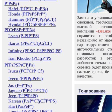
Р’РѕР»)
Hafei (РҐР°С„РµР№)
Honda (РҐРѕРЅРґР°)
Замена и установка
Hummer (РҐР°РјРјРµСЂ)
сложный, требующ
Hyndai (РҐСЋРЅРґР°Р№,
высокой точно
РҐСѓРЅРґР°Р№)
компании
«DeLuxe 
I-van (Р-РІР°РЅ)
справится с это
независимо от марк
Ikarus (РРєР°СЂСѓСЃ)
гарантируя отличны
автомобильных ст
Infinity (РРЅС„РёРЅРёС‚Рё)
помощью посл
Iran Khodro (РСЂР°РЅ
разработок в эт
лобового стекла н
РҐРѕРЅРґСЂРѕ)
сервисе будет прои
Isuzu (РСЃСѓР·Сѓ)
сжатые сроки, без
качестве.
Iveco (РРІРµРєРѕ)
Jac (Р–Р°Рє)
Тонирование
Jaguar (РЇРіСѓР°СЂ)
Jeep (Р”Р¶РёРї)
Karsan (РљР°СЂСЃР°РЅ)
Kia (РљРёР°)
Lancia (Р›Р°РЅС‡РёСЏ,