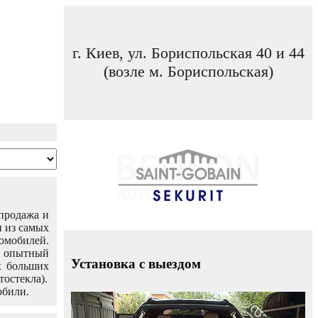
г. Киев, ул. Бориспольская 40 и 44
(возле м. Бориспольская)
 продажа и
н из самых
омобилей.
ш опытный
Установка с выездом
х больших
тостекла).
обили.