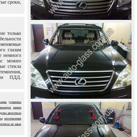
тые сроки,
не только
абельности
именяемые
го глазам
е немного
ас можно
вые стекла
темнения,
ями ПДД.
 цены
установка
иномарок
замена
дство автостекла
ла
изготовление
остекла на заказ