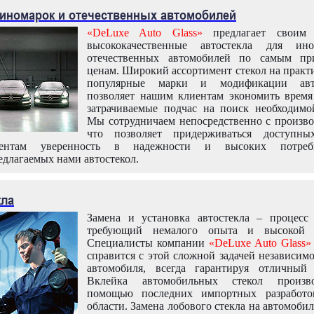
 иномарок и отечественных автомобилей
«DeLuxe Auto Glass»
предлагает своим 
высококачественные автостекла для ин
отечественных автомобилей по самым пр
ценам. Широкий ассортимент стекол на практ
популярные марки и модификации авт
позволяет нашим клиентам экономить время
затрачиваемые подчас на поиск необходимо
Мы сотрудничаем непосредственно с произво
что позволяет придерживаться доступн
иентам уверенность в надежности и высоких потреби
едлагаемых нами автостекол.
кла
Замена и установка автостекла – процесс
требующий немалого опыта и высокой т
Специалисты компании
«DeLuxe Auto Glass»
справится с этой сложной задачей независим
автомобиля, всегда гарантируя отличный р
Вклейка автомобильных стекол произв
помощью последних импортных разработо
области. Замена лобового стекла на автомоби