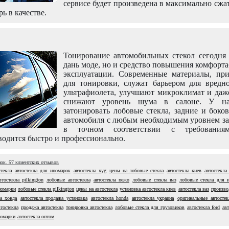
сервисе будет произведена в максимально сжа
рь в качестве.
Тонирование автомобильных стекол сегодня 
дань моде, но и средство повышения комфорт
эксплуатации. Современные материалы, пр
для тонировки, служат барьером для вредно
ультрафиолета, улучшают микроклимат и даж
снижают уровень шума в салоне. У н
затонировать лобовые стекла, задние и боко
автомобиля с любым необходимым уровнем за
в точном соответствии с требовани
одится быстро и профессионально.
нок.
57
клиентских отзывов
текла
автостекла для иномарок
автостекла xyg
цены на лобовые стекла
автостекла киев
автостекла
втостекла pilkington
лобовые автостекла
автостекла пежо
лобовые стекла ваз
лобовые стекла для 
номарки
лобовые стекла pilkington
цены на автостекла
установка автостекла киев
автостекла ваз
произво
ла хонда
автостекла продажа установка
автостекла honda
автостекла украина
оригинальные автостек
втостекла
продажа автостекла
тонировка автостекла
лобовые стекла для грузовиков
автостекла ford
авт
номарки
автостекла оптом