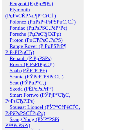
Peugeot (РџРµР¶Рѕ)
Plymouth
(РџР»СЌР№РјР°СѓСЃ)
Polonez (РџРѕР»РѕРЅРµС‚СЃ)
Pontiac (РџРѕРЅС‚РёР°Рє)
Porsche (РџРѕСЂС€Рµ)
Proton (РџСЂРѕС‚РѕРЅ)
Range Rover (Р РµРЅРґР¶
Р РѕРІРµСЂ)
Renault (Р РµРЅРѕ)
Rover (Р РѕРІРµСЂ)
Saab (РЎР°Р°Р±)
Scania (РЎРєР°РЅРёСЏ)
Seat (РЎРµР°С‚)
Skoda (РЁРєРѕРґР°)
Smart Fortwo (РЎРјР°СЂС‚
Р¤РѕСЂРІРѕ)
Soueast Lioncel (РЎР°СѓРёСЃС‚
Р›РёРѕРЅСЃРµР»)
Ssang Yong (РЎР°РЅРі
Р™РѕРЅРі)