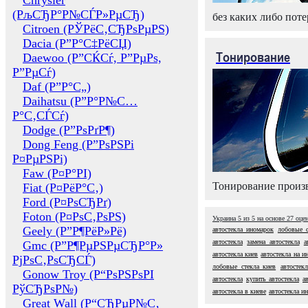
Chrysler
(РљСЂР°Р№СЃР»РµСЂ)
без каких либо поте
Citroen (РЎРёС‚СЂРѕРµРЅ)
Dacia (Р”Р°С‡РёСЏ)
Тонирование
Daewoo (Р”СЌСѓ, Р”РµРѕ,
Р”РµСѓ)
Daf (Р”Р°С„)
Daihatsu (Р”Р°Р№С…
Р°С‚СЃСѓ)
Dodge (Р”РѕРґР¶)
Dong Feng (Р”РѕРЅРі
Р¤РµРЅРі)
Faw (Р¤Р°РІ)
Тонирование произв
Fiat (Р¤РёР°С‚)
Ford (Р¤РѕСЂРґ)
Foton (Р¤РѕС‚РѕРЅ)
Украина
5
из
5
на основе
27
оце
Geely (Р”Р¶РёР»Рё)
автостекла иномарок
лобовые с
автостекла
замена автостекла
а
Gmc (Р”Р¶РµРЅРµСЂР°Р»
автостекла киев
автостекла на и
РјРѕС‚РѕСЂСЃ)
лобовые стекла киев
автостек
Gonow Troy (Р“РѕРЅРѕРІ
автостекла
купить автостекла
а
РўСЂРѕР№)
автостекла в киеве
автостекла и
Great Wall (Р“СЂРµР№С‚