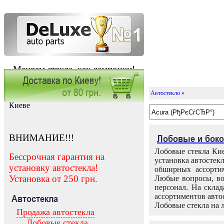
Меняем стекла, как лампочки!
Автостекло »
Заказать установку автостекла в
Киеве
ВНИМАНИЕ!!!
Лобовые и боко
Лобовые стекла Кие
Бессрочная гарантия на
установка автостек
установку автостекла!
обширных ассортим
Установка от 250 грн.
Любые вопросы, во
персонал. На скла
ассортиментов автос
Автостекла
Лобовые стекла на 
Продажа автостекла
Лобовые стекла