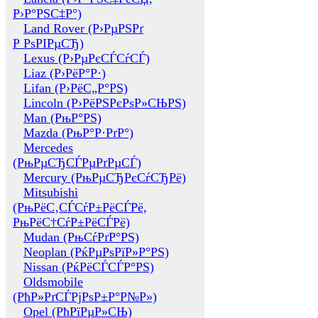
Р›Р°РЅС‡Р°)
Land Rover (Р›РµРЅРґ
Р РѕРІРµСЂ)
Lexus (Р›РµРєСЃСѓСЃ)
Liaz (Р›РёР°Р·)
Lifan (Р›РёС„Р°РЅ)
Lincoln (Р›РёРЅРєРѕР»СЊРЅ)
Man (РњР°РЅ)
Mazda (РњР°Р·РґР°)
Mercedes
(РњРµСЂСЃРµРґРµСЃ)
Mercury (РњРµСЂРєСѓСЂРё)
Mitsubishi
(РњРёС‚СЃСѓР±РёСЃРё,
РњРёС†СѓР±РёСЃРё)
Mudan (РњСѓРґР°РЅ)
Neoplan (РќРµРѕРїР»Р°РЅ)
Nissan (РќРёСЃСЃР°РЅ)
Oldsmobile
(РћР»РґСЃРјРѕР±Р°Р№Р»)
Opel (РћРїРµР»СЊ)