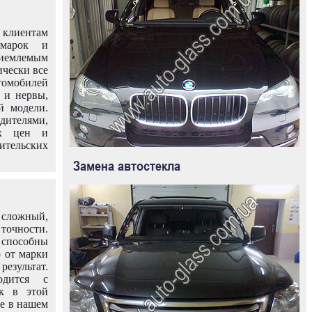
клиентам
омарок и
иемлемым
ически все
омобилей
 и нервы,
й модели.
дителями,
ых цен и
тельских
Замена автостекла
 сложный,
очности.
способны
о от марки
езультат.
одится с
к в этой
ле в нашем