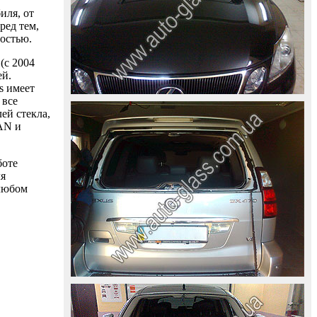
иля, от
ред тем,
ностью.
(с 2004
ей.
s имеет
 все
ей стекла,
AAN и
боте
ля
 любом