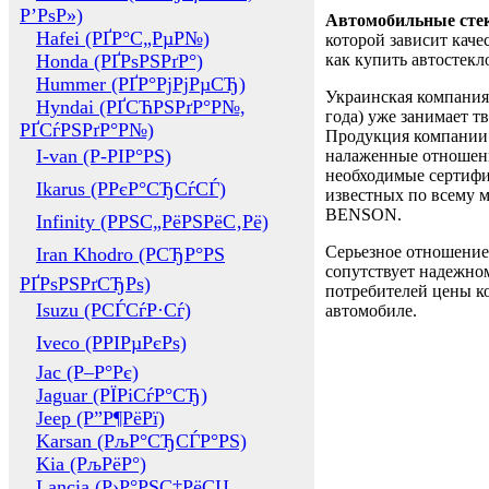
Р’РѕР»)
Автомобильные сте
Hafei (РҐР°С„РµР№)
которой зависит каче
Honda (РҐРѕРЅРґР°)
как купить автостек
Hummer (РҐР°РјРјРµСЂ)
Украинская компания 
Hyndai (РҐСЋРЅРґР°Р№,
года) уже занимает т
РҐСѓРЅРґР°Р№)
Продукция компании 
I-van (Р-РІР°РЅ)
налаженные отношени
необходимые сертифи
Ikarus (РРєР°СЂСѓСЃ)
известных по всему ми
BENSON.
Infinity (РРЅС„РёРЅРёС‚Рё)
Серьезное отношение
Iran Khodro (РСЂР°РЅ
сопутствует надежном
РҐРѕРЅРґСЂРѕ)
потребителей цены ко
Isuzu (РСЃСѓР·Сѓ)
автомобиле.
Iveco (РРІРµРєРѕ)
Jac (Р–Р°Рє)
Jaguar (РЇРіСѓР°СЂ)
Jeep (Р”Р¶РёРї)
Karsan (РљР°СЂСЃР°РЅ)
Kia (РљРёР°)
Lancia (Р›Р°РЅС‡РёСЏ,