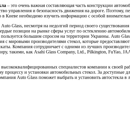
кла
– это очень важная составляющая часть конструкции автомоб
ство управления и безопасность движения на дороге. Поэтому, пе
ло в Киеве необходимо изучить информацию с особой вниматель
Auto Glass, несмотря на недолгий период своего существования 
вердые позиции на рынке сферы услуг по остеклению автомобил
пользуется большим спросом на территории Украины. Auto Glas
я с мировыми производителями стекол, которые предоставляют
каты. Компания сотрудничает с одними из лучших производител
ру, такими, как Asahi Glass Company, Ltd., Pilkington, FuYao, J
 высококвалифицированных специалистов компании к своей ра
у процессу и установки автомобильных стекол. За доступные д
мпания Auto Glass поможет выбрать и установить автостекла в