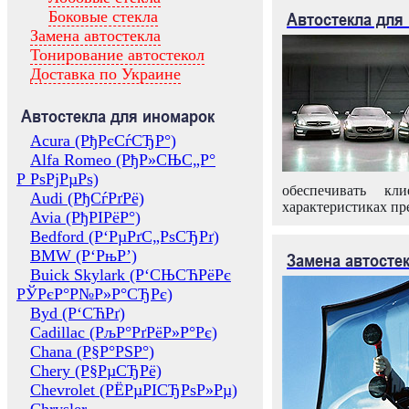
Боковые стекла
Автостекла для
Замена автостекла
Тонирование автостекол
Доставка по Украине
Автостекла для иномарок
Acura (РђРєСѓСЂР°)
Alfa Romeo (РђР»СЊС„Р°
Р РѕРјРµРѕ)
обеспечивать кл
Audi (РђСѓРґРё)
характеристиках пр
Avia (РђРІРёР°)
Bedford (Р‘РµРґС„РѕСЂРґ)
BMW (Р‘РњР’)
Замена автосте
Buick Skylark (Р‘СЊСЋРёРє
РЎРєР°Р№Р»Р°СЂРє)
Byd (Р‘СЋРґ)
Cadillac (РљР°РґРёР»Р°Рє)
Chana (Р§Р°РЅР°)
Chery (Р§РµСЂРё)
Chevrolet (РЁРµРІСЂРѕР»Рµ)