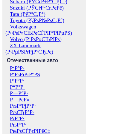
Subaru (РЎСѓР±Р°СЂСѓ)
Suzuki (РЎСѓР·СѓРєРё)
Tata (РўР°С‚Р°)
Toyota (РўРѕР№РѕС‚Р°)
Volkswagen
(Р¤РѕР»СЊРєСЃРІР°РіРµРЅ)
Volvo (Р’РѕР»СЊРІРѕ)
ZX Landmark
(Р›РµРЅРґРјР°СЂРє)
Отечественные авто
Р‘Р°Р·
Р‘РѕРіРґР°РЅ
Р’Р°Р·
Р“Р°Р·
Р—Р°Р·
Р—РёР»
РљР°РјР°Р·
РљСЂР°Р·
Р›Р°Р·
РњР°Р·
РњРѕСЃРєРІРёС‡