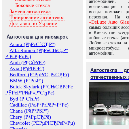
автомобилей.
Боковые стекла
возникающие с в
Замена автостекла
всегда поможет 
Тонирование автостекол
персонал. На ск
«DeLuxe Auto Glas
Доставка по Украине
самых больших ассо
в Киеве, где всег
Автостекла для иномарок
лобовые стекла (авт
Лобовые стекла на 
Acura (РђРєСѓСЂР°)
микроавтобусы, 
Alfa Romeo (РђР»СЊС„Р°
автомобили.
Р РѕРјРµРѕ)
Audi (РђСѓРґРё)
Avia (РђРІРёР°)
Автостекла 
Bedford (Р‘РµРґС„РѕСЂРґ)
отечественных 
BMW (Р‘РњР’)
Buick Skylark (Р‘СЊСЋРёРє
РЎРєР°Р№Р»Р°СЂРє)
Byd (Р‘СЋРґ)
Cadillac (РљР°РґРёР»Р°Рє)
Chana (Р§Р°РЅР°)
Chery (Р§РµСЂРё)
Chevrolet (РЁРµРІСЂРѕР»Рµ)