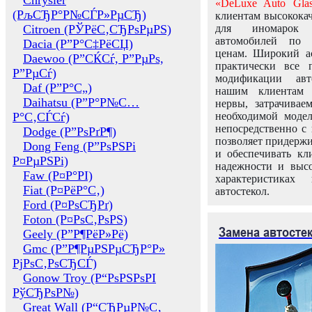
Chrysler
«DeLuxe Auto Glas
(РљСЂР°Р№СЃР»РµСЂ)
клиентам высококач
Citroen (РЎРёС‚СЂРѕРµРЅ)
для иномарок 
автомобилей по
Dacia (Р”Р°С‡РёСЏ)
ценам. Широкий ас
Daewoo (Р”СЌСѓ, Р”РµРѕ,
практически все 
Р”РµСѓ)
модификации авт
Daf (Р”Р°С„)
нашим клиентам 
Daihatsu (Р”Р°Р№С…
нервы, затрачивае
Р°С‚СЃСѓ)
необходимой моде
непосредственно с 
Dodge (Р”РѕРґР¶)
позволяет придержи
Dong Feng (Р”РѕРЅРі
и обеспечивать кл
Р¤РµРЅРі)
надежности и высо
Faw (Р¤Р°РІ)
характеристиках
Fiat (Р¤РёР°С‚)
автостекол.
Ford (Р¤РѕСЂРґ)
Foton (Р¤РѕС‚РѕРЅ)
Замена автосте
Geely (Р”Р¶РёР»Рё)
Gmc (Р”Р¶РµРЅРµСЂР°Р»
РјРѕС‚РѕСЂСЃ)
Gonow Troy (Р“РѕРЅРѕРІ
РўСЂРѕР№)
Great Wall (Р“СЂРµР№С‚