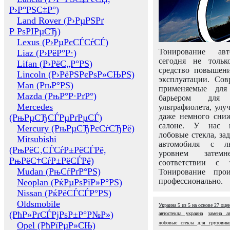
Р›Р°РЅС‡Р°)
Land Rover (Р›РµРЅРґ
Р РѕРІРµСЂ)
Lexus (Р›РµРєСЃСѓСЃ)
Тонирование авт
Liaz (Р›РёР°Р·)
сегодня не толь
Lifan (Р›РёС„Р°РЅ)
средство повышени
Lincoln (Р›РёРЅРєРѕР»СЊРЅ)
эксплуатации. Сов
Man (РњР°РЅ)
применяемые для
Mazda (РњР°Р·РґР°)
барьером для 
Mercedes
ультрафиолета, ул
даже немного сни
(РњРµСЂСЃРµРґРµСЃ)
салоне. У нас м
Mercury (РњРµСЂРєСѓСЂРё)
лобовые стекла, за
Mitsubishi
автомобиля с л
(РњРёС‚СЃСѓР±РёСЃРё,
уровнем затем
РњРёС†СѓР±РёСЃРё)
соответствии с 
Mudan (РњСѓРґР°РЅ)
Тонирование про
профессионально.
Neoplan (РќРµРѕРїР»Р°РЅ)
Nissan (РќРёСЃСЃР°РЅ)
Oldsmobile
Украина
5
из
5
на основе
27
оце
(РћР»РґСЃРјРѕР±Р°Р№Р»)
автостекла украина
замена а
лобовые стекла для грузовик
Opel (РћРїРµР»СЊ)