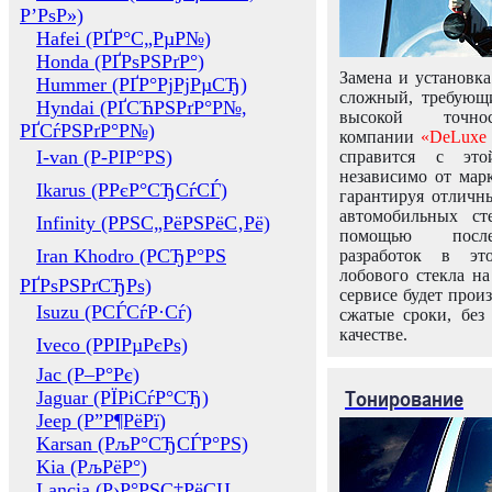
Р’РѕР»)
Hafei (РҐР°С„РµР№)
Honda (РҐРѕРЅРґР°)
Замена и установка
Hummer (РҐР°РјРјРµСЂ)
сложный, требующ
Hyndai (РҐСЋРЅРґР°Р№,
высокой точно
РҐСѓРЅРґР°Р№)
компании
«DeLuxe 
I-van (Р-РІР°РЅ)
справится с это
независимо от марк
Ikarus (РРєР°СЂСѓСЃ)
гарантируя отличны
автомобильных ст
Infinity (РРЅС„РёРЅРёС‚Рё)
помощью посл
Iran Khodro (РСЂР°РЅ
разработок в эт
лобового стекла н
РҐРѕРЅРґСЂРѕ)
сервисе будет прои
Isuzu (РСЃСѓР·Сѓ)
сжатые сроки, без
качестве.
Iveco (РРІРµРєРѕ)
Jac (Р–Р°Рє)
Тонирование
Jaguar (РЇРіСѓР°СЂ)
Jeep (Р”Р¶РёРї)
Karsan (РљР°СЂСЃР°РЅ)
Kia (РљРёР°)
Lancia (Р›Р°РЅС‡РёСЏ,