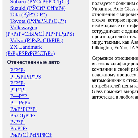
Subaru (РЎСѓР±Р°СЂСѓ)
пользуется большим 
Suzuki (РЎСѓР·СѓРєРё)
Украины. Auto Glass
Tata (РўР°С‚Р°)
отношения с мировы
стекол, которые пред
Toyota (РўРѕР№РѕС‚Р°)
необходимые сертиф
Volkswagen
сотрудничает с одни
(Р¤РѕР»СЊРєСЃРІР°РіРµРЅ)
производителей стекл
Volvo (Р’РѕР»СЊРІРѕ)
миру, такими, как Asa
ZX Landmark
Pilkington, FuYao, 
(Р›РµРЅРґРјР°СЂРє)
Серьезное отношение
Отечественные авто
высококвалифициров
компании к своей раб
Р‘Р°Р·
надежному процессу 
Р‘РѕРіРґР°РЅ
автомобильных стекол
Р’Р°Р·
потребителей цены к
Р“Р°Р·
Glass поможет выбрат
Р—Р°Р·
автостекла в любом а
Р—РёР»
РљР°РјР°Р·
РљСЂР°Р·
Р›Р°Р·
РњР°Р·
РњРѕСЃРєРІРёС‡