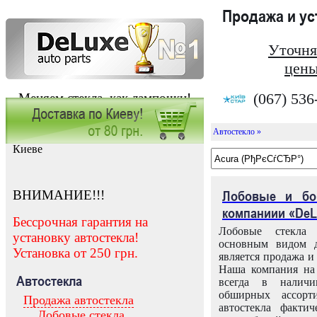
Продажа и у
Уточня
цены
(067) 536
Меняем стекла, как лампочки!
Автостекло »
Заказать установку автостекла в
Киеве
ВНИМАНИЕ!!!
Лобовые и бо
компаниии «DeL
Бессрочная гарантия на
Лобовые стекла
установку автостекла!
основным видом д
Установка от 250 грн.
является продажа и 
Наша компания на 
Автостекла
всегда в налич
обширных ассорт
Продажа автостекла
автостекла факти
Лобовые стекла