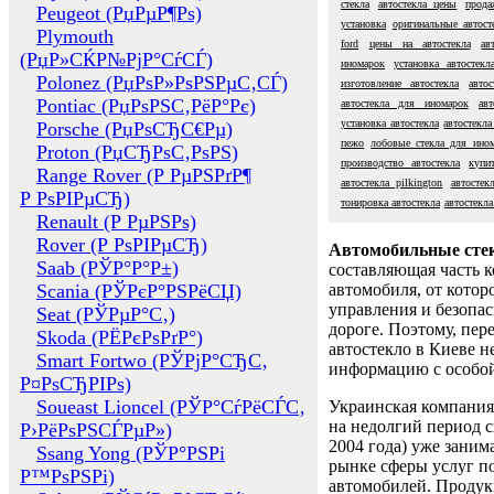
стекла
автостекла цены
прода
Peugeot (РџРµР¶Рѕ)
установка
оригинальные автост
Plymouth
ford
цены на автостекла
ав
(РџР»СЌР№РјР°СѓСЃ)
иномарок
установка автостекл
Polonez (РџРѕР»РѕРЅРµС‚СЃ)
изготовление автостекла
авто
Pontiac (РџРѕРЅС‚РёР°Рє)
автостекла для иномарок
ав
установка автостекла
автостекла
Porsche (РџРѕСЂС€Рµ)
пежо
лобовые стекла для ино
Proton (РџСЂРѕС‚РѕРЅ)
производство автостекла
купи
Range Rover (Р РµРЅРґР¶
автостекла pilkington
автостек
Р РѕРІРµСЂ)
тонировка автостекла
автостекла
Renault (Р РµРЅРѕ)
Rover (Р РѕРІРµСЂ)
Автомобильные сте
Saab (РЎР°Р°Р±)
составляющая часть 
Scania (РЎРєР°РЅРёСЏ)
автомобиля, от котор
управления и безопа
Seat (РЎРµР°С‚)
дороге. Поэтому, пере
Skoda (РЁРєРѕРґР°)
автостекло в Киеве н
Smart Fortwo (РЎРјР°СЂС‚
информацию с особо
Р¤РѕСЂРІРѕ)
Soueast Lioncel (РЎР°СѓРёСЃС‚
Украинская компания 
на недолгий период с
Р›РёРѕРЅСЃРµР»)
2004 года) уже заним
Ssang Yong (РЎР°РЅРі
рынке сферы услуг п
Р™РѕРЅРі)
автомобилей. Проду