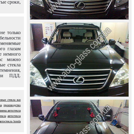
тые сроки,
не только
абельности
именяемые
го глазам
е немного
ас можно
вые стекла
темнения,
ями ПДД.
овые стекла ваз
ла
производство
амена автостекла
текла
автостекла
автостекла honda