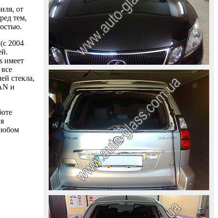
иля, от
ред тем,
ностью.
(с 2004
ей.
s имеет
 все
ей стекла,
AAN и
боте
ля
 любом