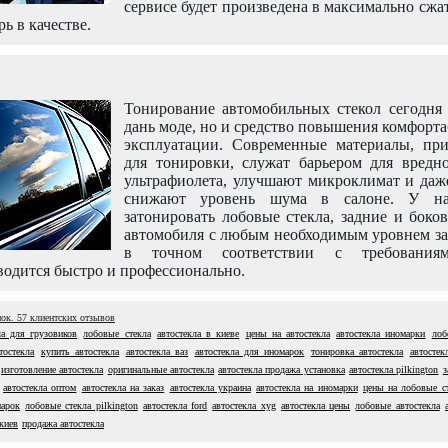
сервисе будет произведена в максимально сжа
рь в качестве.
Тонирование автомобильных стекол сегодня 
дань моде, но и средство повышения комфорт
эксплуатации. Современные материалы, пр
для тонировки, служат барьером для вредно
ультрафиолета, улучшают микроклимат и даж
снижают уровень шума в салоне. У н
затонировать лобовые стекла, задние и боко
автомобиля с любым необходимым уровнем за
в точном соответствии с требовани
одится быстро и профессионально.
нок.
57
клиентских отзывов
ла для грузовиков
лобовые стекла
автостекла в киеве
цены на автостекла
автостекла иномарки
лоб
тостекла
купить автостекла
автостекла ваз
автостекла для иномарок
тонировка автостекла
автостек
изготовление автостекла
оригинальные автостекла
автостекла продажа установка
автостекла pilkington
з
автостекла оптом
автостекла на заказ
автостекла украина
автостекла на иномарки
цены на лобовые с
марок
лобовые стекла pilkington
автостекла ford
автостекла xyg
автостекла цены
лобовые автостекла
 киев
продажа автостекла