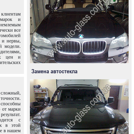
клиентам
омарок и
иемлемым
ически все
омобилей
 и нервы,
й модели.
дителями,
ых цен и
тельских
Замена автостекла
 сложный,
очности.
способны
о от марки
езультат.
одится с
к в этой
ле в нашем