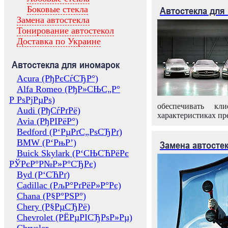
Боковые стекла
Автостекла для
Замена автостекла
Тонирование автостекол
Доставка по Украине
Автостекла для иномарок
Acura (РђРєСѓСЂР°)
Alfa Romeo (РђР»СЊС„Р°
Р РѕРјРµРѕ)
обеспечивать кл
Audi (РђСѓРґРё)
характеристиках пр
Avia (РђРІРёР°)
Bedford (Р‘РµРґС„РѕСЂРґ)
BMW (Р‘РњР’)
Замена автосте
Buick Skylark (Р‘СЊСЋРёРє
РЎРєР°Р№Р»Р°СЂРє)
Byd (Р‘СЋРґ)
Cadillac (РљР°РґРёР»Р°Рє)
Chana (Р§Р°РЅР°)
Chery (Р§РµСЂРё)
Chevrolet (РЁРµРІСЂРѕР»Рµ)