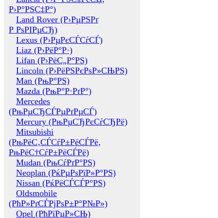
Р›Р°РЅС‡Р°)
Land Rover (Р›РµРЅРґ
Р РѕРІРµСЂ)
Lexus (Р›РµРєСЃСѓСЃ)
Liaz (Р›РёР°Р·)
Lifan (Р›РёС„Р°РЅ)
Lincoln (Р›РёРЅРєРѕР»СЊРЅ)
Man (РњР°РЅ)
Mazda (РњР°Р·РґР°)
Mercedes
(РњРµСЂСЃРµРґРµСЃ)
Mercury (РњРµСЂРєСѓСЂРё)
Mitsubishi
(РњРёС‚СЃСѓР±РёСЃРё,
РњРёС†СѓР±РёСЃРё)
Mudan (РњСѓРґР°РЅ)
Neoplan (РќРµРѕРїР»Р°РЅ)
Nissan (РќРёСЃСЃР°РЅ)
Oldsmobile
(РћР»РґСЃРјРѕР±Р°Р№Р»)
Opel (РћРїРµР»СЊ)