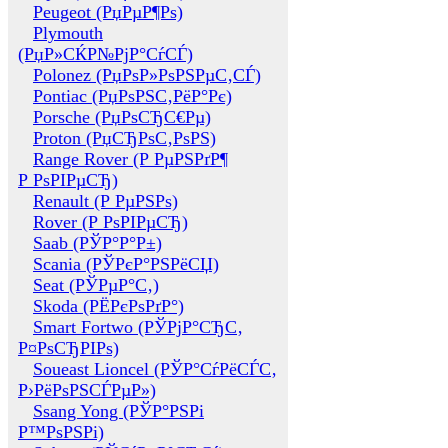
Peugeot (РџРµР¶Рѕ)
Plymouth
(РџР»СЌР№РјР°СѓСЃ)
Polonez (РџРѕР»РѕРЅРµС‚СЃ)
Pontiac (РџРѕРЅС‚РёР°Рє)
Porsche (РџРѕСЂС€Рµ)
Proton (РџСЂРѕС‚РѕРЅ)
Range Rover (Р РµРЅРґР¶
Р РѕРІРµСЂ)
Renault (Р РµРЅРѕ)
Rover (Р РѕРІРµСЂ)
Saab (РЎР°Р°Р±)
Scania (РЎРєР°РЅРёСЏ)
Seat (РЎРµР°С‚)
Skoda (РЁРєРѕРґР°)
Smart Fortwo (РЎРјР°СЂС‚
Р¤РѕСЂРІРѕ)
Soueast Lioncel (РЎР°СѓРёСЃС‚
Р›РёРѕРЅСЃРµР»)
Ssang Yong (РЎР°РЅРі
Р™РѕРЅРі)