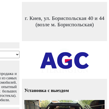
г. Киев, ул. Бориспольская 40 и 44
(возле м. Бориспольская)
 продажа и
н из самых
омобилей.
ш опытный
Установка с выездом
х больших
тостекла).
обили.