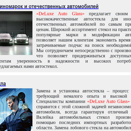
 иномарок и отечественных автомобилей
«DeLuxe Auto Glass»
предлагает своим 
высококачественные автостекла для ин
отечественных автомобилей по самым пр
ценам. Широкий ассортимент стекол на практ
популярные марки и модификации авт
позволяет нашим клиентам экономить время
затрачиваемые подчас на поиск необходимо
Мы сотрудничаем непосредственно с произво
что позволяет придерживаться доступн
иентам уверенность в надежности и высоких потреби
едлагаемых нами автостекол.
кла
Замена и установка автостекла – процесс
требующий немалого опыта и высокой т
Специалисты компании
«DeLuxe Auto Glass»
справится с этой сложной задачей независим
автомобиля, всегда гарантируя отличный р
Вклейка автомобильных стекол произв
помощью последних импортных разработо
области. Замена лобового стекла на автомоби