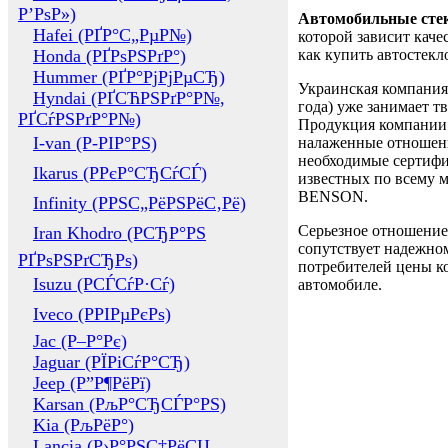
Р’РѕР»)
Автомобильные сте
Hafei (РҐР°С„РµР№)
которой зависит каче
Honda (РҐРѕРЅРґР°)
как купить автостек
Hummer (РҐР°РјРјРµСЂ)
Украинская компания 
Hyndai (РҐСЋРЅРґР°Р№,
года) уже занимает т
РҐСѓРЅРґР°Р№)
Продукция компании 
I-van (Р-РІР°РЅ)
налаженные отношени
необходимые сертифи
Ikarus (РРєР°СЂСѓСЃ)
известных по всему ми
BENSON.
Infinity (РРЅС„РёРЅРёС‚Рё)
Серьезное отношение
Iran Khodro (РСЂР°РЅ
сопутствует надежном
РҐРѕРЅРґСЂРѕ)
потребителей цены ко
Isuzu (РСЃСѓР·Сѓ)
автомобиле.
Iveco (РРІРµРєРѕ)
Jac (Р–Р°Рє)
Jaguar (РЇРіСѓР°СЂ)
Jeep (Р”Р¶РёРї)
Karsan (РљР°СЂСЃР°РЅ)
Kia (РљРёР°)
Lancia (Р›Р°РЅС‡РёСЏ,