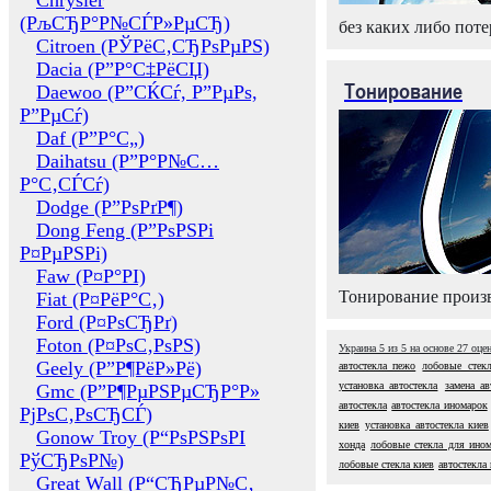
Chrysler
(РљСЂР°Р№СЃР»РµСЂ)
без каких либо поте
Citroen (РЎРёС‚СЂРѕРµРЅ)
Dacia (Р”Р°С‡РёСЏ)
Тонирование
Daewoo (Р”СЌСѓ, Р”РµРѕ,
Р”РµСѓ)
Daf (Р”Р°С„)
Daihatsu (Р”Р°Р№С…
Р°С‚СЃСѓ)
Dodge (Р”РѕРґР¶)
Dong Feng (Р”РѕРЅРі
Р¤РµРЅРі)
Faw (Р¤Р°РІ)
Тонирование произв
Fiat (Р¤РёР°С‚)
Ford (Р¤РѕСЂРґ)
Foton (Р¤РѕС‚РѕРЅ)
Украина
5
из
5
на основе
27
оце
Geely (Р”Р¶РёР»Рё)
автостекла пежо
лобовые стек
установка автостекла
замена ав
Gmc (Р”Р¶РµРЅРµСЂР°Р»
автостекла
автостекла иномарок
РјРѕС‚РѕСЂСЃ)
киев
установка автостекла киев
Gonow Troy (Р“РѕРЅРѕРІ
хонда
лобовые стекла для ино
РўСЂРѕР№)
лобовые стекла киев
автостекла
Great Wall (Р“СЂРµР№С‚