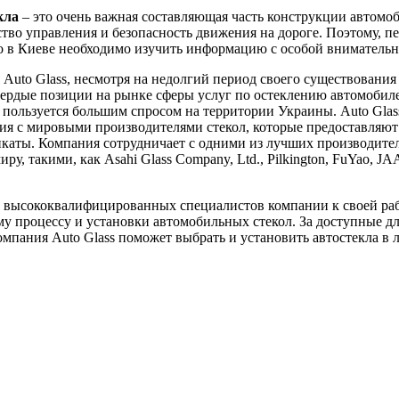
кла
– это очень важная составляющая часть конструкции автомоб
ство управления и безопасность движения на дороге. Поэтому, пе
ло в Киеве необходимо изучить информацию с особой вниматель
Auto Glass, несмотря на недолгий период своего существования 
вердые позиции на рынке сферы услуг по остеклению автомобил
пользуется большим спросом на территории Украины. Auto Glas
я с мировыми производителями стекол, которые предоставляют
каты. Компания сотрудничает с одними из лучших производител
ру, такими, как Asahi Glass Company, Ltd., Pilkington, FuYao, J
 высококвалифицированных специалистов компании к своей ра
у процессу и установки автомобильных стекол. За доступные д
мпания Auto Glass поможет выбрать и установить автостекла в