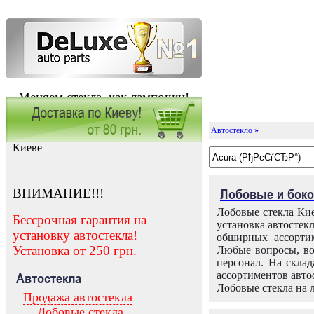
Меняем стекла, как лампочки!
Автостекло »
Заказать установку автостекла в
Киеве
ВНИМАНИЕ!!!
Лобовые и боко
Лобовые стекла Кие
Бессрочная гарантия на
установка автостек
установку автостекла!
обширных ассортим
Установка от 250 грн.
Любые вопросы, во
персонал. На скла
ассортиментов автос
Автостекла
Лобовые стекла на 
Продажа автостекла
Лобовые стекла