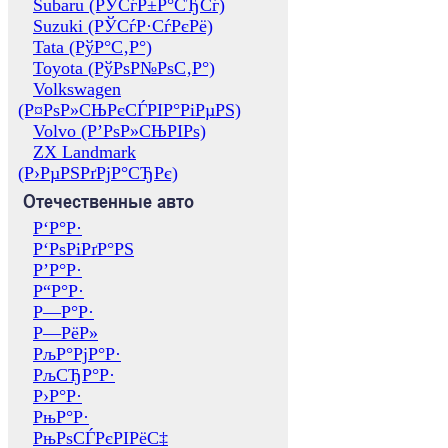
Subaru (РЎСѓР±Р°СЂСѓ)
Suzuki (РЎСѓР·СѓРєРё)
Tata (РўР°С‚Р°)
Toyota (РўРѕР№РѕС‚Р°)
Volkswagen
(Р¤РѕР»СЊРєСЃРІР°РіРµРЅ)
Volvo (Р’РѕР»СЊРІРѕ)
ZX Landmark
(Р›РµРЅРґРјР°СЂРє)
Отечественные авто
Р‘Р°Р·
Р‘РѕРіРґР°РЅ
Р’Р°Р·
Р“Р°Р·
Р—Р°Р·
Р—РёР»
РљР°РјР°Р·
РљСЂР°Р·
Р›Р°Р·
РњР°Р·
РњРѕСЃРєРІРёС‡