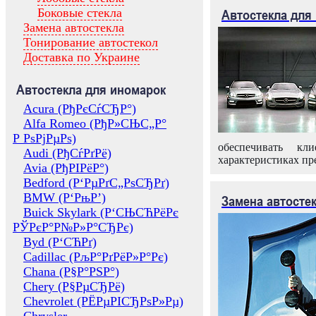
Боковые стекла
Автостекла для
Замена автостекла
Тонирование автостекол
Доставка по Украине
Автостекла для иномарок
Acura (РђРєСѓСЂР°)
Alfa Romeo (РђР»СЊС„Р°
Р РѕРјРµРѕ)
обеспечивать кл
Audi (РђСѓРґРё)
характеристиках пр
Avia (РђРІРёР°)
Bedford (Р‘РµРґС„РѕСЂРґ)
BMW (Р‘РњР’)
Замена автосте
Buick Skylark (Р‘СЊСЋРёРє
РЎРєР°Р№Р»Р°СЂРє)
Byd (Р‘СЋРґ)
Cadillac (РљР°РґРёР»Р°Рє)
Chana (Р§Р°РЅР°)
Chery (Р§РµСЂРё)
Chevrolet (РЁРµРІСЂРѕР»Рµ)