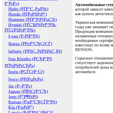
Р’РѕР»)
Автомобильные сте
Hafei (РҐР°С„РµР№)
которой зависит каче
Honda (РҐРѕРЅРґР°)
как купить автостек
Hummer (РҐР°РјРјРµСЂ)
Украинская компания 
Hyndai (РҐСЋРЅРґР°Р№,
года) уже занимает т
РҐСѓРЅРґР°Р№)
Продукция компании 
I-van (Р-РІР°РЅ)
налаженные отношени
необходимые сертифи
Ikarus (РРєР°СЂСѓСЃ)
известных по всему ми
BENSON.
Infinity (РРЅС„РёРЅРёС‚Рё)
Серьезное отношение
Iran Khodro (РСЂР°РЅ
сопутствует надежном
РҐРѕРЅРґСЂРѕ)
потребителей цены ко
Isuzu (РСЃСѓР·Сѓ)
автомобиле.
Iveco (РРІРµРєРѕ)
Jac (Р–Р°Рє)
Jaguar (РЇРіСѓР°СЂ)
Jeep (Р”Р¶РёРї)
Karsan (РљР°СЂСЃР°РЅ)
Kia (РљРёР°)
Lancia (Р›Р°РЅС‡РёСЏ,