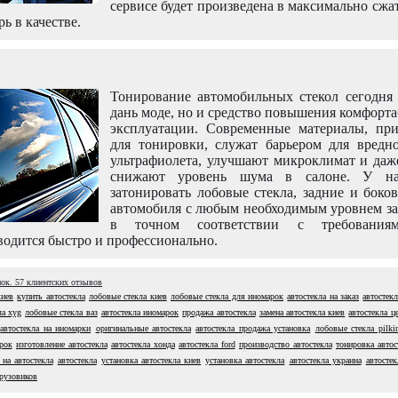
сервисе будет произведена в максимально сжа
рь в качестве.
Тонирование автомобильных стекол сегодня 
дань моде, но и средство повышения комфорт
эксплуатации. Современные материалы, пр
для тонировки, служат барьером для вредно
ультрафиолета, улучшают микроклимат и даж
снижают уровень шума в салоне. У н
затонировать лобовые стекла, задние и боко
автомобиля с любым необходимым уровнем за
в точном соответствии с требовани
одится быстро и профессионально.
нок.
57
клиентских отзывов
киев
купить автостекла
лобовые стекла киев
лобовые стекла для иномарок
автостекла на заказ
автостекл
ла xyg
лобовые стекла ваз
автостекла иномарок
продажа автостекла
замена автостекла киев
автостекла ц
автостекла на иномарки
оригинальные автостекла
автостекла продажа установка
лобовые стекла pilki
рок
изготовление автостекла
автостекла хонда
автостекла ford
производство автостекла
тонировка автос
 на автостекла
автостекла
установка автостекла киев
установка автостекла
автостекла украина
автосте
грузовиков