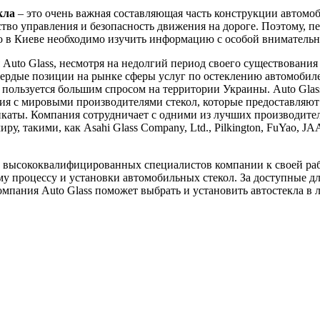
кла
– это очень важная составляющая часть конструкции автомоб
ство управления и безопасность движения на дороге. Поэтому, пе
ло в Киеве необходимо изучить информацию с особой вниматель
Auto Glass, несмотря на недолгий период своего существования 
вердые позиции на рынке сферы услуг по остеклению автомобил
пользуется большим спросом на территории Украины. Auto Glas
я с мировыми производителями стекол, которые предоставляют
каты. Компания сотрудничает с одними из лучших производител
ру, такими, как Asahi Glass Company, Ltd., Pilkington, FuYao, J
 высококвалифицированных специалистов компании к своей ра
у процессу и установки автомобильных стекол. За доступные д
мпания Auto Glass поможет выбрать и установить автостекла в