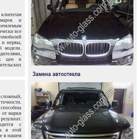
клиентам
омарок и
иемлемым
ически все
омобилей
 и нервы,
й модели.
дителями,
ых цен и
тельских
Замена автостекла
 сложный,
очности.
способны
о от марки
езультат.
одится с
к в этой
ле в нашем