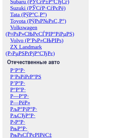
Subaru (РЎСѓР±Р°СЂСѓ)
Suzuki (РЎСѓР·СѓРєРё)
Tata (РўР°С‚Р°)
Toyota (РўРѕР№РѕС‚Р°)
Volkswagen
(Р¤РѕР»СЊРєСЃРІР°РіРµРЅ)
Volvo (Р’РѕР»СЊРІРѕ)
ZX Landmark
(Р›РµРЅРґРјР°СЂРє)
Отечественные авто
Р‘Р°Р·
Р‘РѕРіРґР°РЅ
Р’Р°Р·
Р“Р°Р·
Р—Р°Р·
Р—РёР»
РљР°РјР°Р·
РљСЂР°Р·
Р›Р°Р·
РњР°Р·
РњРѕСЃРєРІРёС‡