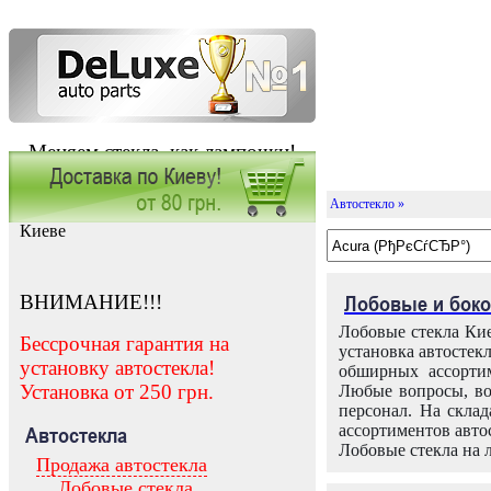
Меняем стекла, как лампочки!
Автостекло »
Заказать установку автостекла в
Киеве
ВНИМАНИЕ!!!
Лобовые и боко
Лобовые стекла Кие
Бессрочная гарантия на
установка автостек
установку автостекла!
обширных ассортим
Установка от 250 грн.
Любые вопросы, во
персонал. На скла
ассортиментов автос
Автостекла
Лобовые стекла на 
Продажа автостекла
Лобовые стекла