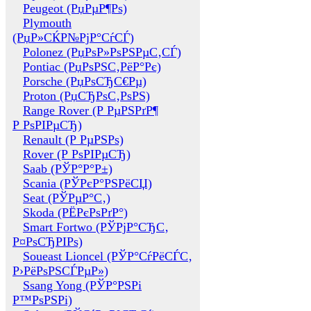
Peugeot (РџРµР¶Рѕ)
Plymouth
(РџР»СЌР№РјР°СѓСЃ)
Polonez (РџРѕР»РѕРЅРµС‚СЃ)
Pontiac (РџРѕРЅС‚РёР°Рє)
Porsche (РџРѕСЂС€Рµ)
Proton (РџСЂРѕС‚РѕРЅ)
Range Rover (Р РµРЅРґР¶
Р РѕРІРµСЂ)
Renault (Р РµРЅРѕ)
Rover (Р РѕРІРµСЂ)
Saab (РЎР°Р°Р±)
Scania (РЎРєР°РЅРёСЏ)
Seat (РЎРµР°С‚)
Skoda (РЁРєРѕРґР°)
Smart Fortwo (РЎРјР°СЂС‚
Р¤РѕСЂРІРѕ)
Soueast Lioncel (РЎР°СѓРёСЃС‚
Р›РёРѕРЅСЃРµР»)
Ssang Yong (РЎР°РЅРі
Р™РѕРЅРі)