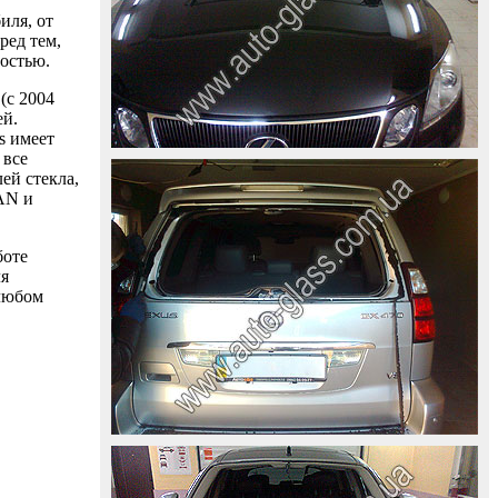
иля, от
ред тем,
ностью.
(с 2004
ей.
s имеет
 все
ей стекла,
AAN и
боте
ля
 любом