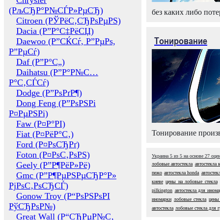
Chrysler
(РљСЂР°Р№СЃР»РµСЂ)
без каких либо поте
Citroen (РЎРёС‚СЂРѕРµРЅ)
Dacia (Р”Р°С‡РёСЏ)
Тонирование
Daewoo (Р”СЌСѓ, Р”РµРѕ,
Р”РµСѓ)
Daf (Р”Р°С„)
Daihatsu (Р”Р°Р№С…
Р°С‚СЃСѓ)
Dodge (Р”РѕРґР¶)
Dong Feng (Р”РѕРЅРі
Р¤РµРЅРі)
Faw (Р¤Р°РІ)
Тонирование произв
Fiat (Р¤РёР°С‚)
Ford (Р¤РѕСЂРґ)
Foton (Р¤РѕС‚РѕРЅ)
Украина
5
из
5
на основе
27
оце
Geely (Р”Р¶РёР»Рё)
лобовые автостекла
автостекла 
пежо
автостекла honda
автостек
Gmc (Р”Р¶РµРЅРµСЂР°Р»
киеве
цены на лобовые стекла
РјРѕС‚РѕСЂСЃ)
pilkington
автостекла для инома
Gonow Troy (Р“РѕРЅРѕРІ
иномарки
лобовые стекла
цены
РўСЂРѕР№)
автостекла
лобовые стекла для 
Great Wall (Р“СЂРµР№С‚