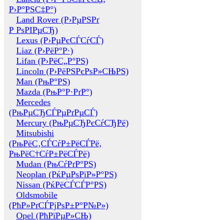
Р›Р°РЅС‡Р°)
Land Rover (Р›РµРЅРґ
Р РѕРІРµСЂ)
Lexus (Р›РµРєСЃСѓСЃ)
Liaz (Р›РёР°Р·)
Lifan (Р›РёС„Р°РЅ)
Lincoln (Р›РёРЅРєРѕР»СЊРЅ)
Man (РњР°РЅ)
Mazda (РњР°Р·РґР°)
Mercedes
(РњРµСЂСЃРµРґРµСЃ)
Mercury (РњРµСЂРєСѓСЂРё)
Mitsubishi
(РњРёС‚СЃСѓР±РёСЃРё,
РњРёС†СѓР±РёСЃРё)
Mudan (РњСѓРґР°РЅ)
Neoplan (РќРµРѕРїР»Р°РЅ)
Nissan (РќРёСЃСЃР°РЅ)
Oldsmobile
(РћР»РґСЃРјРѕР±Р°Р№Р»)
Opel (РћРїРµР»СЊ)