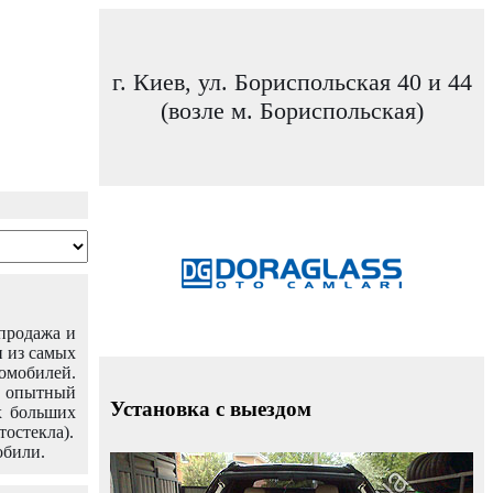
г. Киев, ул. Бориспольская 40 и 44
(возле м. Бориспольская)
 продажа и
н из самых
омобилей.
ш опытный
Установка с выездом
х больших
тостекла).
обили.