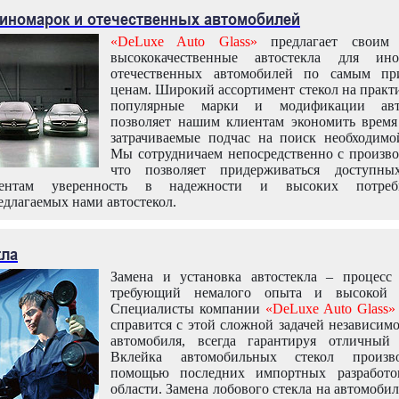
 иномарок и отечественных автомобилей
«DeLuxe Auto Glass»
предлагает своим 
высококачественные автостекла для ин
отечественных автомобилей по самым пр
ценам. Широкий ассортимент стекол на практ
популярные марки и модификации авт
позволяет нашим клиентам экономить время
затрачиваемые подчас на поиск необходимо
Мы сотрудничаем непосредственно с произво
что позволяет придерживаться доступн
иентам уверенность в надежности и высоких потреби
едлагаемых нами автостекол.
кла
Замена и установка автостекла – процесс
требующий немалого опыта и высокой т
Специалисты компании
«DeLuxe Auto Glass»
справится с этой сложной задачей независим
автомобиля, всегда гарантируя отличный р
Вклейка автомобильных стекол произв
помощью последних импортных разработо
области. Замена лобового стекла на автомоби