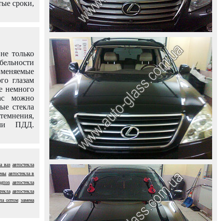
тые сроки,
не только
абельности
именяемые
го глазам
е немного
ас можно
вые стекла
темнения,
ями ПДД.
а ваз
автостекла
ены
автостекла в
ngton
автостекла
текла
автостекла
кла оптом
замена