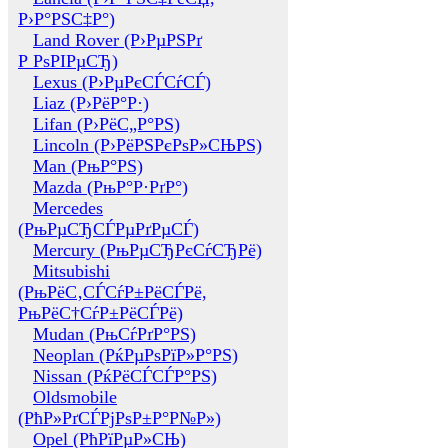
Р›Р°РЅС‡Р°)
Land Rover (Р›РµРЅРґ
Р РѕРІРµСЂ)
Lexus (Р›РµРєСЃСѓСЃ)
Liaz (Р›РёР°Р·)
Lifan (Р›РёС„Р°РЅ)
Lincoln (Р›РёРЅРєРѕР»СЊРЅ)
Man (РњР°РЅ)
Mazda (РњР°Р·РґР°)
Mercedes
(РњРµСЂСЃРµРґРµСЃ)
Mercury (РњРµСЂРєСѓСЂРё)
Mitsubishi
(РњРёС‚СЃСѓР±РёСЃРё,
РњРёС†СѓР±РёСЃРё)
Mudan (РњСѓРґР°РЅ)
Neoplan (РќРµРѕРїР»Р°РЅ)
Nissan (РќРёСЃСЃР°РЅ)
Oldsmobile
(РћР»РґСЃРјРѕР±Р°Р№Р»)
Opel (РћРїРµР»СЊ)