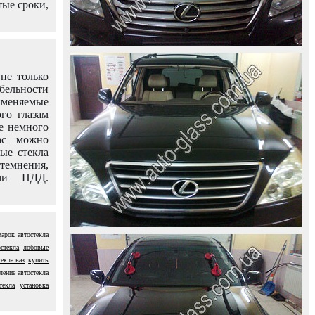
тые сроки,
не только
абельности
именяемые
го глазам
е немного
ас можно
вые стекла
темнения,
ями ПДД.
марок
автостекла
стекла
лобовые
текла ваз
купить
ление автостекла
текла
установка