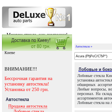
Меняем стекла, как лампочки!
Автостекло »
Заказать установку автостекла в
Киеве
ВНИМАНИЕ!!!
Лобовые и боко
Лобовые стекла Кие
Бессрочная гарантия на
установка автостек
установку автостекла!
обширных ассортим
Установка от 250 грн.
Любые вопросы, во
персонал. На скла
ассортиментов автос
Автостекла
Лобовые стекла на 
Продажа автостекла
Лобовые стекла