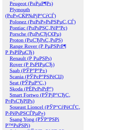
Peugeot (РџРµР¶Рѕ)
Plymouth
(РџР»СЌР№РјР°СѓСЃ)
Polonez (РџРѕР»РѕРЅРµС‚СЃ)
Pontiac (РџРѕРЅС‚РёР°Рє)
Porsche (РџРѕСЂС€Рµ)
Proton (РџСЂРѕС‚РѕРЅ)
Range Rover (Р РµРЅРґР¶
Р РѕРІРµСЂ)
Renault (Р РµРЅРѕ)
Rover (Р РѕРІРµСЂ)
Saab (РЎР°Р°Р±)
Scania (РЎРєР°РЅРёСЏ)
Seat (РЎРµР°С‚)
Skoda (РЁРєРѕРґР°)
Smart Fortwo (РЎРјР°СЂС‚
Р¤РѕСЂРІРѕ)
Soueast Lioncel (РЎР°СѓРёСЃС‚
Р›РёРѕРЅСЃРµР»)
Ssang Yong (РЎР°РЅРі
Р™РѕРЅРі)