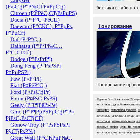
Chrysler
(РљСЂР°Р№СЃР»РµСЂ)
без каких либо поте
Citroen (РЎРёС‚СЂРѕРµРЅ)
Dacia (Р”Р°С‡РёСЏ)
Тонирование
Daewoo (Р”СЌСѓ, Р”РµРѕ,
Р”РµСѓ)
Daf (Р”Р°С„)
Daihatsu (Р”Р°Р№С…
Р°С‚СЃСѓ)
Dodge (Р”РѕРґР¶)
Dong Feng (Р”РѕРЅРі
Р¤РµРЅРі)
Faw (Р¤Р°РІ)
Тонирование произв
Fiat (Р¤РёР°С‚)
Ford (Р¤РѕСЂРґ)
Foton (Р¤РѕС‚РѕРЅ)
Украина
5
из
5
на основе
27
оце
Geely (Р”Р¶РёР»Рё)
автостекла xyg
лобовые стекла 
иномарки
автостекла украина
л
Gmc (Р”Р¶РµРЅРµСЂР°Р»
автостекла
автостекла хонда
авт
РјРѕС‚РѕСЂСЃ)
автостекла
замена автостекла
ло
Gonow Troy (Р“РѕРЅРѕРІ
лобовые стекла
цены на лобов
РўСЂРѕР№)
автостекла киев
автостекла пежо
Great Wall (Р“СЂРµР№С‚