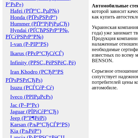
Р’РѕР»)
Автомобильные сте
Hafei (РҐР°С„РµР№)
которой зависит каче
Honda (РҐРѕРЅРґР°)
как купить автостек
Hummer (РҐР°РјРјРµСЂ)
Украинская компания 
Hyndai (РҐСЋРЅРґР°Р№,
года) уже занимает т
РҐСѓРЅРґР°Р№)
Продукция компании 
I-van (Р-РІР°РЅ)
налаженные отношени
необходимые сертифи
Ikarus (РРєР°СЂСѓСЃ)
известных по всему ми
BENSON.
Infinity (РРЅС„РёРЅРёС‚Рё)
Серьезное отношение
Iran Khodro (РСЂР°РЅ
сопутствует надежном
РҐРѕРЅРґСЂРѕ)
потребителей цены ко
Isuzu (РСЃСѓР·Сѓ)
автомобиле.
Iveco (РРІРµРєРѕ)
Jac (Р–Р°Рє)
Jaguar (РЇРіСѓР°СЂ)
Jeep (Р”Р¶РёРї)
Karsan (РљР°СЂСЃР°РЅ)
Kia (РљРёР°)
Lancia (Р›Р°РЅС‡РёСЏ,