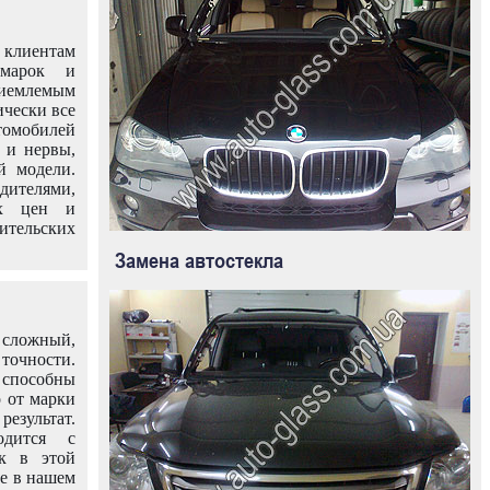
клиентам
омарок и
иемлемым
ически все
омобилей
 и нервы,
й модели.
дителями,
ых цен и
тельских
Замена автостекла
 сложный,
очности.
способны
о от марки
езультат.
одится с
к в этой
ле в нашем