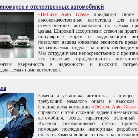
 иномарок и отечественных автомобилей
«DeLuxe Auto Glass»
предлагает своим 
высококачественные автостекла для ин
отечественных автомобилей по самым пр
ценам. Широкий ассортимент стекол на практ
популярные марки и модификации авт
позволяет нашим клиентам экономить время
затрачиваемые подчас на поиск необходимо
Мы сотрудничаем непосредственно с произво
что позволяет придерживаться доступн
иентам уверенность в надежности и высоких потреби
едлагаемых нами автостекол.
кла
Замена и установка автостекла – процесс
требующий немалого опыта и высокой т
Специалисты компании
«DeLuxe Auto Glass»
справится с этой сложной задачей независим
автомобиля, всегда гарантируя отличный р
Вклейка автомобильных стекол произв
помощью последних импортных разработо
области. Замена лобового стекла на автомоби