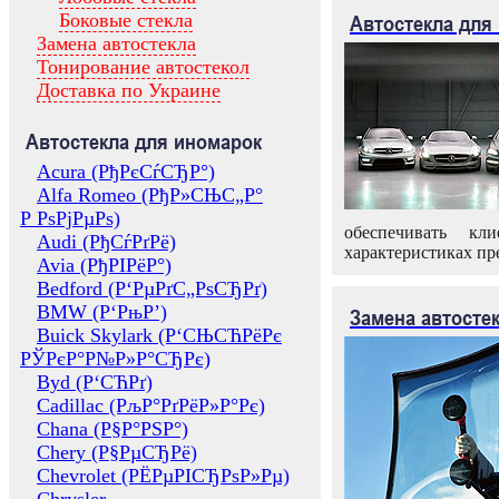
Боковые стекла
Автостекла для
Замена автостекла
Тонирование автостекол
Доставка по Украине
Автостекла для иномарок
Acura (РђРєСѓСЂР°)
Alfa Romeo (РђР»СЊС„Р°
Р РѕРјРµРѕ)
обеспечивать кл
Audi (РђСѓРґРё)
характеристиках пр
Avia (РђРІРёР°)
Bedford (Р‘РµРґС„РѕСЂРґ)
BMW (Р‘РњР’)
Замена автосте
Buick Skylark (Р‘СЊСЋРёРє
РЎРєР°Р№Р»Р°СЂРє)
Byd (Р‘СЋРґ)
Cadillac (РљР°РґРёР»Р°Рє)
Chana (Р§Р°РЅР°)
Chery (Р§РµСЂРё)
Chevrolet (РЁРµРІСЂРѕР»Рµ)