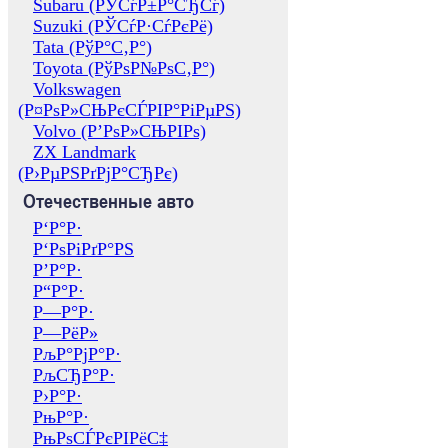
Subaru (РЎСѓР±Р°СЂСѓ)
Suzuki (РЎСѓР·СѓРєРё)
Tata (РўР°С‚Р°)
Toyota (РўРѕР№РѕС‚Р°)
Volkswagen
(Р¤РѕР»СЊРєСЃРІР°РіРµРЅ)
Volvo (Р’РѕР»СЊРІРѕ)
ZX Landmark
(Р›РµРЅРґРјР°СЂРє)
Отечественные авто
Р‘Р°Р·
Р‘РѕРіРґР°РЅ
Р’Р°Р·
Р“Р°Р·
Р—Р°Р·
Р—РёР»
РљР°РјР°Р·
РљСЂР°Р·
Р›Р°Р·
РњР°Р·
РњРѕСЃРєРІРёС‡