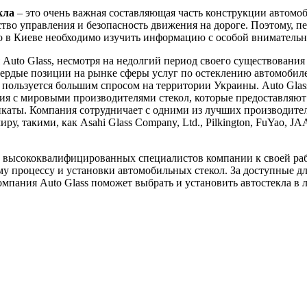
кла
– это очень важная составляющая часть конструкции автомоб
ство управления и безопасность движения на дороге. Поэтому, пе
ло в Киеве необходимо изучить информацию с особой вниматель
Auto Glass, несмотря на недолгий период своего существования 
вердые позиции на рынке сферы услуг по остеклению автомобил
пользуется большим спросом на территории Украины. Auto Glas
я с мировыми производителями стекол, которые предоставляют
каты. Компания сотрудничает с одними из лучших производител
ру, такими, как Asahi Glass Company, Ltd., Pilkington, FuYao, J
 высококвалифицированных специалистов компании к своей ра
у процессу и установки автомобильных стекол. За доступные д
мпания Auto Glass поможет выбрать и установить автостекла в