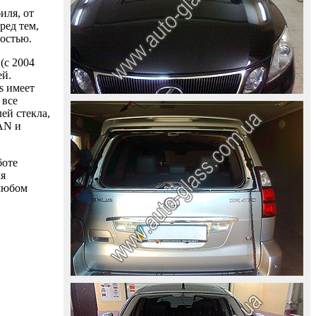
иля, от
ред тем,
ностью.
(с 2004
ей.
s имеет
 все
ей стекла,
AAN и
боте
ля
 любом