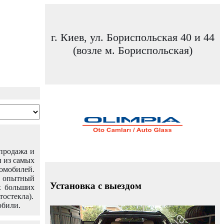
г. Киев, ул. Бориспольская 40 и 44
(возле м. Бориспольская)
 продажа и
н из самых
омобилей.
ш опытный
Установка с выездом
х больших
тостекла).
обили.