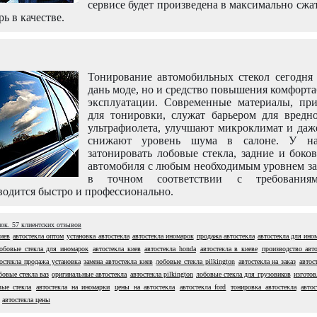
сервисе будет произведена в максимально сжа
рь в качестве.
Тонирование автомобильных стекол сегодня 
дань моде, но и средство повышения комфорт
эксплуатации. Современные материалы, пр
для тонировки, служат барьером для вредно
ультрафиолета, улучшают микроклимат и даж
снижают уровень шума в салоне. У н
затонировать лобовые стекла, задние и боко
автомобиля с любым необходимым уровнем за
в точном соответствии с требовани
одится быстро и профессионально.
нок.
57
клиентских отзывов
киев
автостекла оптом
установка автостекла
автостекла иномарок
продажа автостекла
автостекла для ино
обовые стекла для иномарок
автостекла киев
автостекла honda
автостекла в киеве
производство авто
остекла продажа установка
замена автостекла киев
лобовые стекла pilkington
автостекла на заказ
автос
бовые стекла ваз
оригинальные автостекла
автостекла pilkington
лобовые стекла для грузовиков
изготов
ые стекла
автостекла на иномарки
цены на автостекла
автостекла ford
тонировка автостекла
автос
автостекла цены