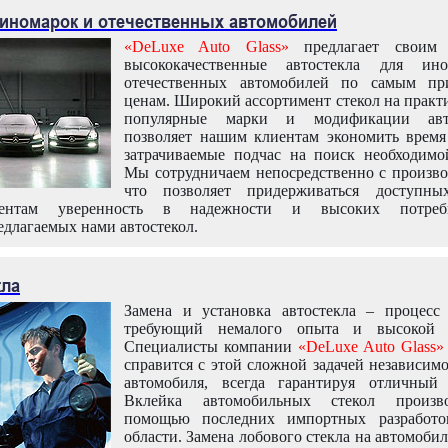
 иномарок и отечественных автомобилей
«DeLuxe Auto Glass»
предлагает своим 
высококачественные автостекла для ин
отечественных автомобилей по самым пр
ценам. Широкий ассортимент стекол на практ
популярные марки и модификации авт
позволяет нашим клиентам экономить время
затрачиваемые подчас на поиск необходимо
Мы сотрудничаем непосредственно с произво
что позволяет придерживаться доступн
иентам уверенность в надежности и высоких потреби
едлагаемых нами автостекол.
кла
Замена и установка автостекла – процесс
требующий немалого опыта и высокой т
Специалисты компании
«DeLuxe Auto Glass»
справится с этой сложной задачей независим
автомобиля, всегда гарантируя отличный р
Вклейка автомобильных стекол произв
помощью последних импортных разработо
области. Замена лобового стекла на автомоби