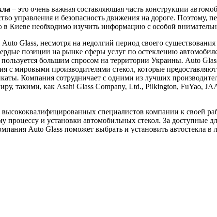
кла
– это очень важная составляющая часть конструкции автомоб
ство управления и безопасность движения на дороге. Поэтому, пе
ло в Киеве необходимо изучить информацию с особой вниматель
Auto Glass, несмотря на недолгий период своего существования 
вердые позиции на рынке сферы услуг по остеклению автомобил
пользуется большим спросом на территории Украины. Auto Glas
я с мировыми производителями стекол, которые предоставляют
каты. Компания сотрудничает с одними из лучших производител
ру, такими, как Asahi Glass Company, Ltd., Pilkington, FuYao, J
 высококвалифицированных специалистов компании к своей ра
у процессу и установки автомобильных стекол. За доступные д
мпания Auto Glass поможет выбрать и установить автостекла в