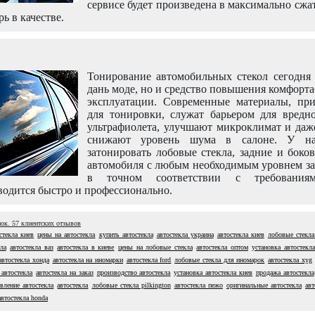
сервисе будет произведена в максимально сжа
рь в качестве.
Тонирование автомобильных стекол сегодня 
дань моде, но и средство повышения комфорт
эксплуатации. Современные материалы, пр
для тонировки, служат барьером для вредно
ультрафиолета, улучшают микроклимат и даж
снижают уровень шума в салоне. У н
затонировать лобовые стекла, задние и боко
автомобиля с любым необходимым уровнем за
в точном соответствии с требовани
одится быстро и профессионально.
нок.
57
клиентских отзывов
стекла киев
цены на автостекла
купить автостекла
автостекла украина
автостекла киев
лобовые стекла
ла
автостекла ваз
автостекла в киеве
цены на лобовые стекла
автостекла оптом
установка автостекла
автостекла хонда
автостекла на иномарки
автостекла ford
лобовые стекла для иномарок
автостекла xyg
 автостекла
автостекла на заказ
производство автостекла
установка автостекла киев
продажа автостекла
овление автостекла
автостекла
лобовые стекла pilkington
автостекла пежо
оригинальные автостекла
авт
автостекла honda