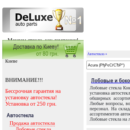
Меняем стекла, как лампочки!
Автостекло »
Заказать установку автостекла в
Киеве
ВНИМАНИЕ!!!
Лобовые и боко
Лобовые стекла Кие
Бессрочная гарантия на
установка автостек
установку автостекла!
обширных ассортим
Установка от 250 грн.
Любые вопросы, во
персонал. На скла
ассортиментов автос
Автостекла
Лобовые стекла на 
Продажа автостекла
Лобовые стекла