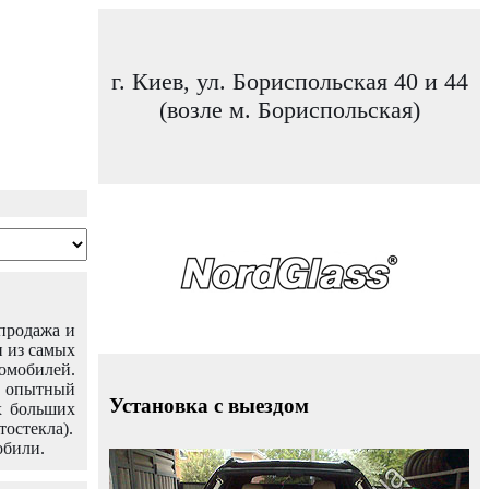
г. Киев, ул. Бориспольская 40 и 44
(возле м. Бориспольская)
 продажа и
н из самых
омобилей.
ш опытный
Установка с выездом
х больших
тостекла).
обили.