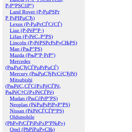
Р›Р°РЅС‡Р°)
Land Rover (Р›РµРЅРґ
Р РѕРІРµСЂ)
Lexus (Р›РµРєСЃСѓСЃ)
Liaz (Р›РёР°Р·)
Lifan (Р›РёС„Р°РЅ)
Lincoln (Р›РёРЅРєРѕР»СЊРЅ)
Man (РњР°РЅ)
Mazda (РњР°Р·РґР°)
Mercedes
(РњРµСЂСЃРµРґРµСЃ)
Mercury (РњРµСЂРєСѓСЂРё)
Mitsubishi
(РњРёС‚СЃСѓР±РёСЃРё,
РњРёС†СѓР±РёСЃРё)
Mudan (РњСѓРґР°РЅ)
Neoplan (РќРµРѕРїР»Р°РЅ)
Nissan (РќРёСЃСЃР°РЅ)
Oldsmobile
(РћР»РґСЃРјРѕР±Р°Р№Р»)
Opel (РћРїРµР»СЊ)