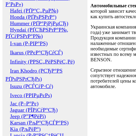
Р’РѕР»)
Автомобильные сте
Hafei (РҐР°С„РµР№)
которой зависит каче
Honda (РҐРѕРЅРґР°)
как купить автостек
Hummer (РҐР°РјРјРµСЂ)
Украинская компания 
Hyndai (РҐСЋРЅРґР°Р№,
года) уже занимает т
РҐСѓРЅРґР°Р№)
Продукция компании 
I-van (Р-РІР°РЅ)
налаженные отношени
необходимые сертифи
Ikarus (РРєР°СЂСѓСЃ)
известных по всему ми
BENSON.
Infinity (РРЅС„РёРЅРёС‚Рё)
Серьезное отношение
Iran Khodro (РСЂР°РЅ
сопутствует надежном
РҐРѕРЅРґСЂРѕ)
потребителей цены ко
Isuzu (РСЃСѓР·Сѓ)
автомобиле.
Iveco (РРІРµРєРѕ)
Jac (Р–Р°Рє)
Jaguar (РЇРіСѓР°СЂ)
Jeep (Р”Р¶РёРї)
Karsan (РљР°СЂСЃР°РЅ)
Kia (РљРёР°)
Lancia (Р›Р°РЅС‡РёСЏ,