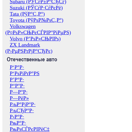
Subaru (РЎСѓР±Р°СЂСѓ)
Suzuki (РЎСѓР·СѓРєРё)
Tata (РўР°С‚Р°)
Toyota (РўРѕР№РѕС‚Р°)
Volkswagen
(Р¤РѕР»СЊРєСЃРІР°РіРµРЅ)
Volvo (Р’РѕР»СЊРІРѕ)
ZX Landmark
(Р›РµРЅРґРјР°СЂРє)
Отечественные авто
Р‘Р°Р·
Р‘РѕРіРґР°РЅ
Р’Р°Р·
Р“Р°Р·
Р—Р°Р·
Р—РёР»
РљР°РјР°Р·
РљСЂР°Р·
Р›Р°Р·
РњР°Р·
РњРѕСЃРєРІРёС‡