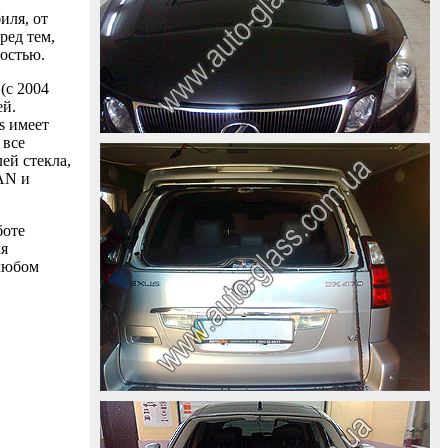
иля, от
ред тем,
ностью.
(с 2004
ей.
s имеет
 все
ей стекла,
AAN и
боте
ля
 любом