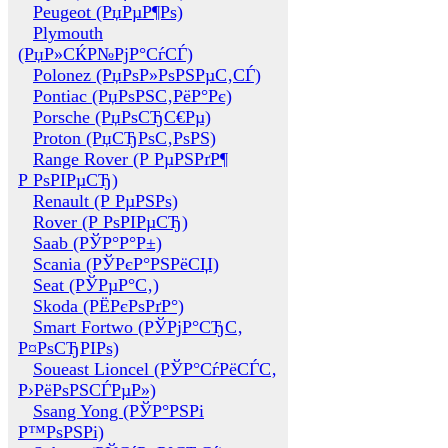
Peugeot (РџРµР¶Рѕ)
Plymouth
(РџР»СЌР№РјР°СѓСЃ)
Polonez (РџРѕР»РѕРЅРµС‚СЃ)
Pontiac (РџРѕРЅС‚РёР°Рє)
Porsche (РџРѕСЂС€Рµ)
Proton (РџСЂРѕС‚РѕРЅ)
Range Rover (Р РµРЅРґР¶
Р РѕРІРµСЂ)
Renault (Р РµРЅРѕ)
Rover (Р РѕРІРµСЂ)
Saab (РЎР°Р°Р±)
Scania (РЎРєР°РЅРёСЏ)
Seat (РЎРµР°С‚)
Skoda (РЁРєРѕРґР°)
Smart Fortwo (РЎРјР°СЂС‚
Р¤РѕСЂРІРѕ)
Soueast Lioncel (РЎР°СѓРёСЃС‚
Р›РёРѕРЅСЃРµР»)
Ssang Yong (РЎР°РЅРі
Р™РѕРЅРі)