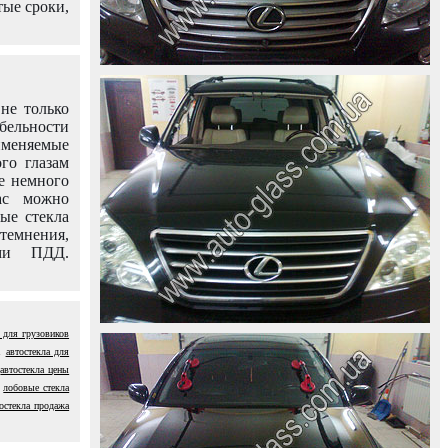
тые сроки,
не только
абельности
именяемые
го глазам
е немного
ас можно
вые стекла
темнения,
ями ПДД.
 для грузовиков
автостекла для
автостекла цены
лобовые стекла
остекла продажа