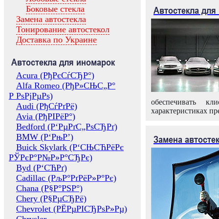
Боковые стекла
Автостекла для
Замена автостекла
Тонирование автостекол
Доставка по Украине
Автостекла для иномарок
Acura (РђРєСѓСЂР°)
Alfa Romeo (РђР»СЊС„Р°
Р РѕРјРµРѕ)
обеспечивать кл
Audi (РђСѓРґРё)
характеристиках пр
Avia (РђРІРёР°)
Bedford (Р‘РµРґС„РѕСЂРґ)
BMW (Р‘РњР’)
Замена автосте
Buick Skylark (Р‘СЊСЋРёРє
РЎРєР°Р№Р»Р°СЂРє)
Byd (Р‘СЋРґ)
Cadillac (РљР°РґРёР»Р°Рє)
Chana (Р§Р°РЅР°)
Chery (Р§РµСЂРё)
Chevrolet (РЁРµРІСЂРѕР»Рµ)