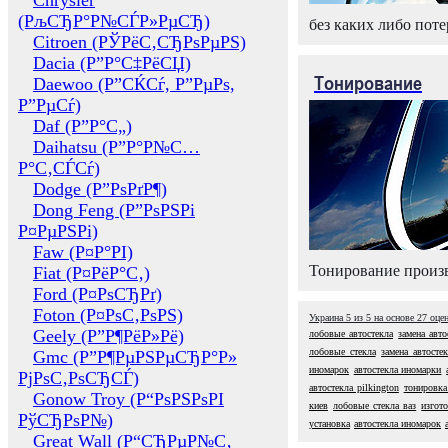
Chrysler
(РљСЂР°Р№СЃР»РµСЂ)
без каких либо поте
Citroen (РЎРёС‚СЂРѕРµРЅ)
Dacia (Р”Р°С‡РёСЏ)
Тонирование
Daewoo (Р”СЌСѓ, Р”РµРѕ,
Р”РµСѓ)
Daf (Р”Р°С„)
Daihatsu (Р”Р°Р№С…
Р°С‚СЃСѓ)
Dodge (Р”РѕРґР¶)
Dong Feng (Р”РѕРЅРі
Р¤РµРЅРі)
Faw (Р¤Р°РІ)
Тонирование произв
Fiat (Р¤РёР°С‚)
Ford (Р¤РѕСЂРґ)
Foton (Р¤РѕС‚РѕРЅ)
Украина
5
из
5
на основе
27
оце
Geely (Р”Р¶РёР»Рё)
лобовые автостекла
замена авто
лобовые стекла
замена автостек
Gmc (Р”Р¶РµРЅРµСЂР°Р»
иномарок
автостекла иномарки
РјРѕС‚РѕСЂСЃ)
автостекла pilkington
тонировка
Gonow Troy (Р“РѕРЅРѕРІ
киев
лобовые стекла ваз
изгот
РўСЂРѕР№)
установка
автостекла иномарок
Great Wall (Р“СЂРµР№С‚