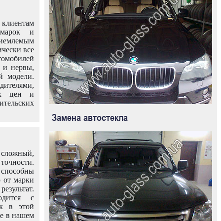
клиентам
омарок и
иемлемым
ически все
омобилей
 и нервы,
й модели.
дителями,
ых цен и
тельских
Замена автостекла
 сложный,
очности.
способны
о от марки
езультат.
одится с
к в этой
ле в нашем