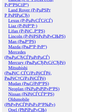
Р›Р°РЅС‡Р°)
Land Rover (Р›РµРЅРґ
Р РѕРІРµСЂ)
Lexus (Р›РµРєСЃСѓСЃ)
Liaz (Р›РёР°Р·)
Lifan (Р›РёС„Р°РЅ)
Lincoln (Р›РёРЅРєРѕР»СЊРЅ)
Man (РњР°РЅ)
Mazda (РњР°Р·РґР°)
Mercedes
(РњРµСЂСЃРµРґРµСЃ)
Mercury (РњРµСЂРєСѓСЂРё)
Mitsubishi
(РњРёС‚СЃСѓР±РёСЃРё,
РњРёС†СѓР±РёСЃРё)
Mudan (РњСѓРґР°РЅ)
Neoplan (РќРµРѕРїР»Р°РЅ)
Nissan (РќРёСЃСЃР°РЅ)
Oldsmobile
(РћР»РґСЃРјРѕР±Р°Р№Р»)
Opel (РћРїРµР»СЊ)