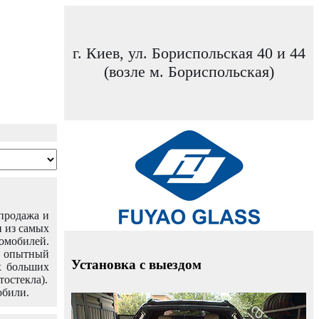
г. Киев, ул. Бориспольская 40 и 44
(возле м. Бориспольская)
 продажа и
н из самых
омобилей.
ш опытный
Установка с выездом
х больших
тостекла).
обили.