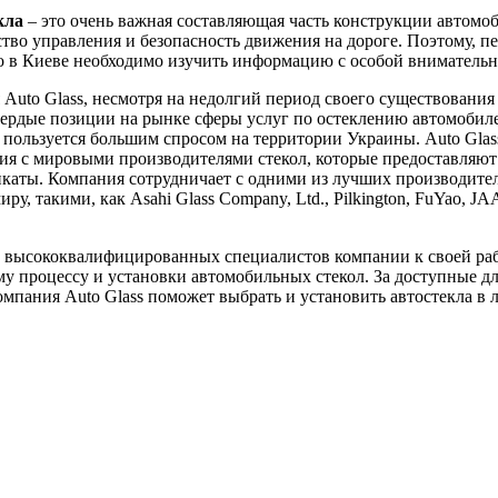
кла
– это очень важная составляющая часть конструкции автомоб
ство управления и безопасность движения на дороге. Поэтому, пе
ло в Киеве необходимо изучить информацию с особой вниматель
Auto Glass, несмотря на недолгий период своего существования 
вердые позиции на рынке сферы услуг по остеклению автомобил
пользуется большим спросом на территории Украины. Auto Glas
я с мировыми производителями стекол, которые предоставляют
каты. Компания сотрудничает с одними из лучших производител
ру, такими, как Asahi Glass Company, Ltd., Pilkington, FuYao, J
 высококвалифицированных специалистов компании к своей ра
у процессу и установки автомобильных стекол. За доступные д
мпания Auto Glass поможет выбрать и установить автостекла в