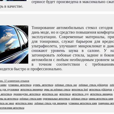
сервисе будет произведена в максимально сжа
рь в качестве.
Тонирование автомобильных стекол сегодня 
дань моде, но и средство повышения комфорт
эксплуатации. Современные материалы, пр
для тонировки, служат барьером для вредно
ультрафиолета, улучшают микроклимат и даж
снижают уровень шума в салоне. У н
затонировать лобовые стекла, задние и боко
автомобиля с любым необходимым уровнем за
в точном соответствии с требовани
одится быстро и профессионально.
нок.
57
клиентских отзывов
 киеве
установка автостекла
купить автостекла
лобовые стекла ваз
лобовые стекла pilkington
лоб
а для грузовиков
автостекла иномарки
цены на лобовые стекла
автостекла ford
автостекла pilkington
 автостекла
производство автостекла
автостекла ваз
автостекла
автостекла xyg
автостекла иномарок
ены на автостекла
лобовые стекла киев
оригинальные автостекла
лобовые стекла
замена автостекла киев
екла на заказ
автостекла пежо
лобовые стекла для иномарок
установка автостекла киев
тонировка авт
зготовление автостекла