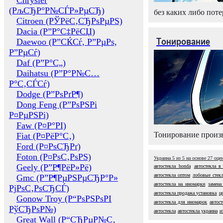
Chrysler
(РљСЂР°Р№СЃР»РµСЂ)
без каких либо поте
Citroen (РЎРёС‚СЂРѕРµРЅ)
Dacia (Р”Р°С‡РёСЏ)
Тонирование
Daewoo (Р”СЌСѓ, Р”РµРѕ,
Р”РµСѓ)
Daf (Р”Р°С„)
Daihatsu (Р”Р°Р№С…
Р°С‚СЃСѓ)
Dodge (Р”РѕРґР¶)
Dong Feng (Р”РѕРЅРі
Р¤РµРЅРі)
Faw (Р¤Р°РІ)
Тонирование произв
Fiat (Р¤РёР°С‚)
Ford (Р¤РѕСЂРґ)
Foton (Р¤РѕС‚РѕРЅ)
Украина
5
из
5
на основе
27
оце
Geely (Р”Р¶РёР»Рё)
автостекла honda
автостекла в
автостекла оптом
лобовые стекл
Gmc (Р”Р¶РµРЅРµСЂР°Р»
автостекла на иномарки
замена
РјРѕС‚РѕСЂСЃ)
автостекла продажа установка
ц
Gonow Troy (Р“РѕРЅРѕРІ
автостекла для иномарок
автост
РўСЂРѕР№)
автостекла
автостекла украина
и
Great Wall (Р“СЂРµР№С‚