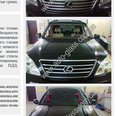
тые сроки,
не только
абельности
именяемые
го глазам
е немного
ас можно
вые стекла
темнения,
ями ПДД.
овые автостекла
автостекла хонда
автостекла киев
автостекла цены
остекла
продажа