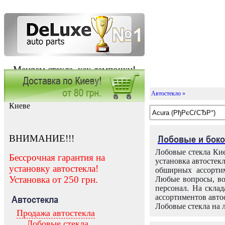
Меняем стекла, как лампочки!
Автостекло »
Заказать установку автостекла в
Киеве
ВНИМАНИЕ!!!
Лобовые и боко
Лобовые стекла Кие
Бессрочная гарантия на
установка автостек
установку автостекла!
обширных ассортим
Установка от 250 грн.
Любые вопросы, во
персонал. На скла
ассортиментов автос
Автостекла
Лобовые стекла на 
Продажа автостекла
Лобовые стекла