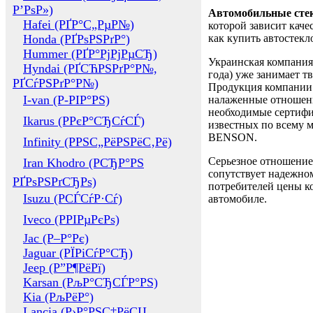
Р’РѕР»)
Автомобильные сте
Hafei (РҐР°С„РµР№)
которой зависит каче
Honda (РҐРѕРЅРґР°)
как купить автостек
Hummer (РҐР°РјРјРµСЂ)
Украинская компания 
Hyndai (РҐСЋРЅРґР°Р№,
года) уже занимает т
РҐСѓРЅРґР°Р№)
Продукция компании 
I-van (Р-РІР°РЅ)
налаженные отношени
необходимые сертифи
Ikarus (РРєР°СЂСѓСЃ)
известных по всему ми
BENSON.
Infinity (РРЅС„РёРЅРёС‚Рё)
Серьезное отношение
Iran Khodro (РСЂР°РЅ
сопутствует надежном
РҐРѕРЅРґСЂРѕ)
потребителей цены ко
Isuzu (РСЃСѓР·Сѓ)
автомобиле.
Iveco (РРІРµРєРѕ)
Jac (Р–Р°Рє)
Jaguar (РЇРіСѓР°СЂ)
Jeep (Р”Р¶РёРї)
Karsan (РљР°СЂСЃР°РЅ)
Kia (РљРёР°)
Lancia (Р›Р°РЅС‡РёСЏ,