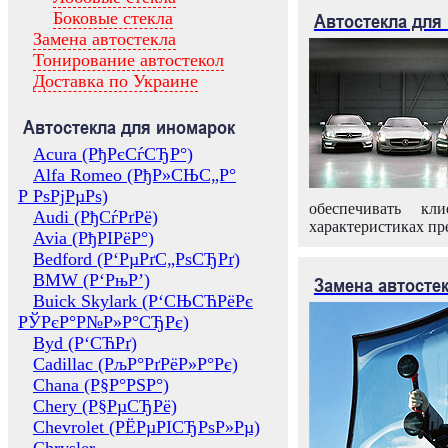
Боковые стекла
Автостекла для
Замена автостекла
Тонирование автостекол
Доставка по Украине
Автостекла для иномарок
Acura (РђРєСѓСЂР°)
Alfa Romeo (РђР»СЊС„Р°
Р РѕРјРµРѕ)
обеспечивать кл
Audi (РђСѓРґРё)
характеристиках пр
Avia (РђРІРёР°)
Bedford (Р‘РµРґС„РѕСЂРґ)
BMW (Р‘РњР’)
Замена автосте
Buick Skylark (Р‘СЊСЋРёРє
РЎРєР°Р№Р»Р°СЂРє)
Byd (Р‘СЋРґ)
Cadillac (РљР°РґРёР»Р°Рє)
Chana (Р§Р°РЅР°)
Chery (Р§РµСЂРё)
Chevrolet (РЁРµРІСЂРѕР»Рµ)