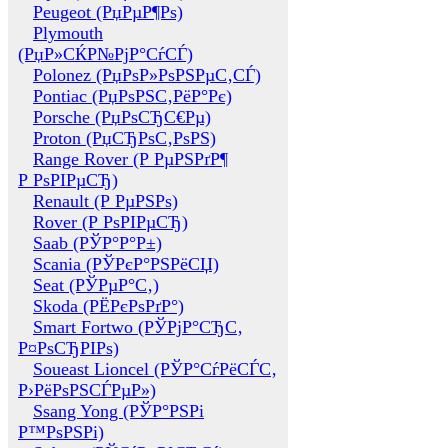
Peugeot (РџРµР¶Рѕ)
Plymouth
(РџР»СЌР№РјР°СѓСЃ)
Polonez (РџРѕР»РѕРЅРµС‚СЃ)
Pontiac (РџРѕРЅС‚РёР°Рє)
Porsche (РџРѕСЂС€Рµ)
Proton (РџСЂРѕС‚РѕРЅ)
Range Rover (Р РµРЅРґР¶
Р РѕРІРµСЂ)
Renault (Р РµРЅРѕ)
Rover (Р РѕРІРµСЂ)
Saab (РЎР°Р°Р±)
Scania (РЎРєР°РЅРёСЏ)
Seat (РЎРµР°С‚)
Skoda (РЁРєРѕРґР°)
Smart Fortwo (РЎРјР°СЂС‚
Р¤РѕСЂРІРѕ)
Soueast Lioncel (РЎР°СѓРёСЃС‚
Р›РёРѕРЅСЃРµР»)
Ssang Yong (РЎР°РЅРі
Р™РѕРЅРі)