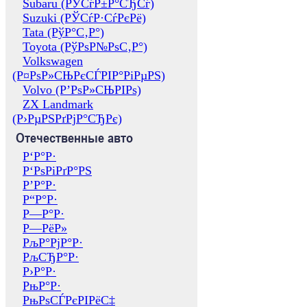
Subaru (РЎСѓР±Р°СЂСѓ)
Suzuki (РЎСѓР·СѓРєРё)
Tata (РўР°С‚Р°)
Toyota (РўРѕР№РѕС‚Р°)
Volkswagen
(Р¤РѕР»СЊРєСЃРІР°РіРµРЅ)
Volvo (Р’РѕР»СЊРІРѕ)
ZX Landmark
(Р›РµРЅРґРјР°СЂРє)
Отечественные авто
Р‘Р°Р·
Р‘РѕРіРґР°РЅ
Р’Р°Р·
Р“Р°Р·
Р—Р°Р·
Р—РёР»
РљР°РјР°Р·
РљСЂР°Р·
Р›Р°Р·
РњР°Р·
РњРѕСЃРєРІРёС‡