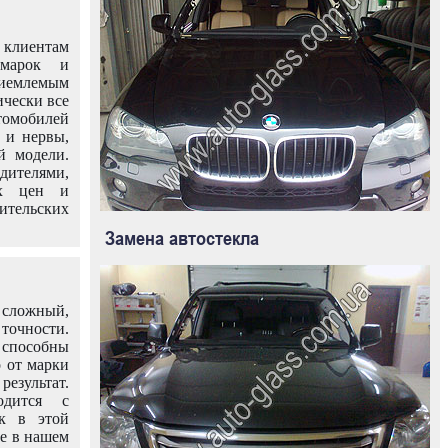
клиентам
омарок и
иемлемым
ически все
омобилей
 и нервы,
й модели.
дителями,
ых цен и
тельских
Замена автостекла
 сложный,
очности.
способны
о от марки
езультат.
одится с
к в этой
ле в нашем