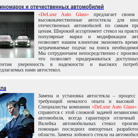
 иномарок и отечественных автомобилей
«DeLuxe Auto Glass»
предлагает своим 
высококачественные автостекла для ин
отечественных автомобилей по самым пр
ценам. Широкий ассортимент стекол на практ
популярные марки и модификации авт
позволяет нашим клиентам экономить время
затрачиваемые подчас на поиск необходимо
Мы сотрудничаем непосредственно с произво
что позволяет придерживаться доступн
иентам уверенность в надежности и высоких потреби
едлагаемых нами автостекол.
кла
Замена и установка автостекла – процесс
требующий немалого опыта и высокой т
Специалисты компании
«DeLuxe Auto Glass»
справится с этой сложной задачей независим
автомобиля, всегда гарантируя отличный р
Вклейка автомобильных стекол произв
помощью последних импортных разработо
области. Замена лобового стекла на автомоби