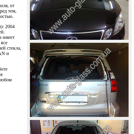
иля, от
ред тем,
ностью.
(с 2004
ей.
s имеет
 все
ей стекла,
AAN и
боте
ля
 любом