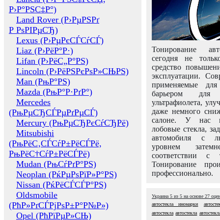
Р›Р°РЅС‡Р°)
Land Rover (Р›РµРЅРґ
Р РѕРІРµСЂ)
Lexus (Р›РµРєСЃСѓСЃ)
Тонирование авт
Liaz (Р›РёР°Р·)
сегодня не толь
Lifan (Р›РёС„Р°РЅ)
средство повышени
Lincoln (Р›РёРЅРєРѕР»СЊРЅ)
эксплуатации. Сов
Man (РњР°РЅ)
применяемые для
Mazda (РњР°Р·РґР°)
барьером для 
Mercedes
ультрафиолета, ул
даже немного сни
(РњРµСЂСЃРµРґРµСЃ)
салоне. У нас м
Mercury (РњРµСЂРєСѓСЂРё)
лобовые стекла, за
Mitsubishi
автомобиля с л
(РњРёС‚СЃСѓР±РёСЃРё,
уровнем затем
РњРёС†СѓР±РёСЃРё)
соответствии с 
Mudan (РњСѓРґР°РЅ)
Тонирование про
профессионально.
Neoplan (РќРµРѕРїР»Р°РЅ)
Nissan (РќРёСЃСЃР°РЅ)
Oldsmobile
Украина
5
из
5
на основе
27
оце
(РћР»РґСЃРјРѕР±Р°Р№Р»)
автостекла иномарки
автост
автостекла
автостекла
автостекл
Opel (РћРїРµР»СЊ)