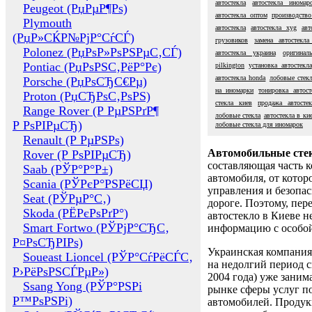
автостекла
автостекла иномар
Peugeot (РџРµР¶Рѕ)
автостекла оптом
производство
Plymouth
автостекла
автостекла xyg
авт
(РџР»СЌР№РјР°СѓСЃ)
грузовиков
замена автостекла
Polonez (РџРѕР»РѕРЅРµС‚СЃ)
автостекла украина
оригинал
Pontiac (РџРѕРЅС‚РёР°Рє)
pilkington
установка автостекла
автостекла honda
лобовые стекл
Porsche (РџРѕСЂС€Рµ)
на иномарки
тонировка автост
Proton (РџСЂРѕС‚РѕРЅ)
стекла киев
продажа автостек
Range Rover (Р РµРЅРґР¶
лобовые стекла
автостекла в ки
Р РѕРІРµСЂ)
лобовые стекла для иномарок
Renault (Р РµРЅРѕ)
Автомобильные сте
Rover (Р РѕРІРµСЂ)
составляющая часть 
Saab (РЎР°Р°Р±)
автомобиля, от котор
Scania (РЎРєР°РЅРёСЏ)
управления и безопа
Seat (РЎРµР°С‚)
дороге. Поэтому, пере
Skoda (РЁРєРѕРґР°)
автостекло в Киеве н
Smart Fortwo (РЎРјР°СЂС‚
информацию с особо
Р¤РѕСЂРІРѕ)
Украинская компания 
Soueast Lioncel (РЎР°СѓРёСЃС‚
на недолгий период с
Р›РёРѕРЅСЃРµР»)
2004 года) уже заним
Ssang Yong (РЎР°РЅРі
рынке сферы услуг п
Р™РѕРЅРі)
автомобилей. Проду