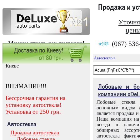
Продажа и у
Уточня
цены
(067) 536
Меняем стекла, как лампочки!
Автостекло »
Заказать установку автостекла в
Киеве
ВНИМАНИЕ!!!
Лобовые и бо
компаниии «DeL
Бессрочная гарантия на
Лобовые стекла
установку автостекла!
основным видом д
Установка от 250 грн.
является продажа и 
Наша компания на 
Автостекла
всегда в налич
обширных ассорт
Продажа автостекла
автостекла факти
Лобовые стекла