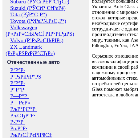
Subaru (РЎСѓР±Р°СЂСѓ)
пользуется большим 
Украины. Auto Glass
Suzuki (РЎСѓР·СѓРєРё)
отношения с мировы
Tata (РўР°С‚Р°)
стекол, которые пред
Toyota (РўРѕР№РѕС‚Р°)
необходимые сертиф
Volkswagen
сотрудничает с одни
(Р¤РѕР»СЊРєСЃРІР°РіРµРЅ)
производителей стекл
Volvo (Р’РѕР»СЊРІРѕ)
миру, такими, как Asa
Pilkington, FuYao, 
ZX Landmark
(Р›РµРЅРґРјР°СЂРє)
Серьезное отношение
Отечественные авто
высококвалифициров
компании к своей раб
Р‘Р°Р·
надежному процессу 
Р‘РѕРіРґР°РЅ
автомобильных стекол
Р’Р°Р·
потребителей цены к
Р“Р°Р·
Glass поможет выбрат
автостекла в любом а
Р—Р°Р·
Р—РёР»
РљР°РјР°Р·
РљСЂР°Р·
Р›Р°Р·
РњР°Р·
РњРѕСЃРєРІРёС‡