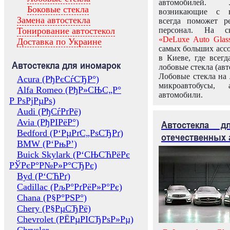
автомобилей.
Боковые стекла
возникающие с в
Замена автостекла
всегда поможет 
Тонирование автостекол
персонал. На ск
«DeLuxe Auto Glas
Доставка по Украине
самых больших ассо
в Киеве, где всег
Автостекла для иномарок
лобовые стекла (авт
Лобовые стекла на 
Acura (РђРєСѓСЂР°)
микроавтобусы, 
Alfa Romeo (РђР»СЊС„Р°
автомобили.
Р РѕРјРµРѕ)
Audi (РђСѓРґРё)
Avia (РђРІРёР°)
Автостекла 
Bedford (Р‘РµРґС„РѕСЂРґ)
отечественных 
BMW (Р‘РњР’)
Buick Skylark (Р‘СЊСЋРёРє
РЎРєР°Р№Р»Р°СЂРє)
Byd (Р‘СЋРґ)
Cadillac (РљР°РґРёР»Р°Рє)
Chana (Р§Р°РЅР°)
Chery (Р§РµСЂРё)
Chevrolet (РЁРµРІСЂРѕР»Рµ)