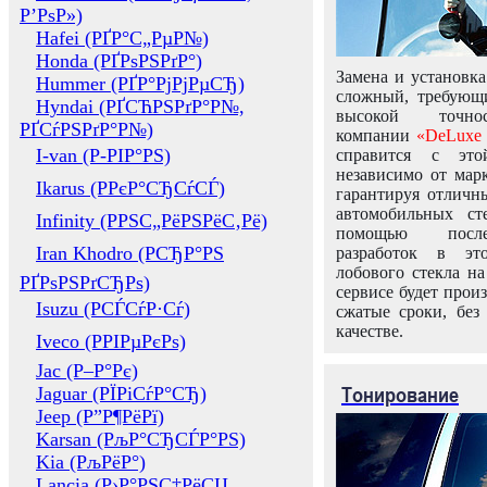
Р’РѕР»)
Hafei (РҐР°С„РµР№)
Honda (РҐРѕРЅРґР°)
Замена и установка
Hummer (РҐР°РјРјРµСЂ)
сложный, требующ
Hyndai (РҐСЋРЅРґР°Р№,
высокой точно
РҐСѓРЅРґР°Р№)
компании
«DeLuxe 
I-van (Р-РІР°РЅ)
справится с это
независимо от марк
Ikarus (РРєР°СЂСѓСЃ)
гарантируя отличны
автомобильных ст
Infinity (РРЅС„РёРЅРёС‚Рё)
помощью посл
Iran Khodro (РСЂР°РЅ
разработок в эт
лобового стекла н
РҐРѕРЅРґСЂРѕ)
сервисе будет прои
Isuzu (РСЃСѓР·Сѓ)
сжатые сроки, без
качестве.
Iveco (РРІРµРєРѕ)
Jac (Р–Р°Рє)
Тонирование
Jaguar (РЇРіСѓР°СЂ)
Jeep (Р”Р¶РёРї)
Karsan (РљР°СЂСЃР°РЅ)
Kia (РљРёР°)
Lancia (Р›Р°РЅС‡РёСЏ,