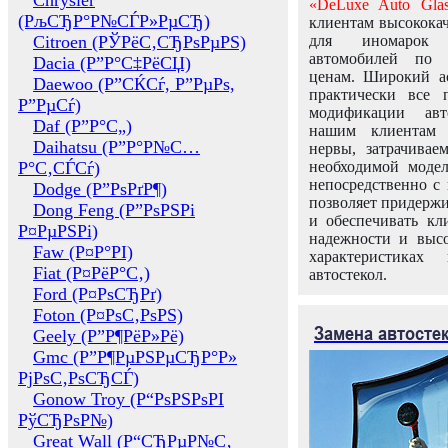
Chrysler
«DeLuxe Auto Glas
(РљСЂР°Р№СЃР»РµСЂ)
клиентам высококач
Citroen (РЎРёС‚СЂРѕРµРЅ)
для иномарок 
автомобилей по
Dacia (Р”Р°С‡РёСЏ)
ценам. Широкий ас
Daewoo (Р”СЌСѓ, Р”РµРѕ,
практически все 
Р”РµСѓ)
модификации авт
Daf (Р”Р°С„)
нашим клиентам 
Daihatsu (Р”Р°Р№С…
нервы, затрачивае
Р°С‚СЃСѓ)
необходимой моде
непосредственно с 
Dodge (Р”РѕРґР¶)
позволяет придержи
Dong Feng (Р”РѕРЅРі
и обеспечивать кл
Р¤РµРЅРі)
надежности и высо
Faw (Р¤Р°РІ)
характеристиках
Fiat (Р¤РёР°С‚)
автостекол.
Ford (Р¤РѕСЂРґ)
Foton (Р¤РѕС‚РѕРЅ)
Замена автосте
Geely (Р”Р¶РёР»Рё)
Gmc (Р”Р¶РµРЅРµСЂР°Р»
РјРѕС‚РѕСЂСЃ)
Gonow Troy (Р“РѕРЅРѕРІ
РўСЂРѕР№)
Great Wall (Р“СЂРµР№С‚