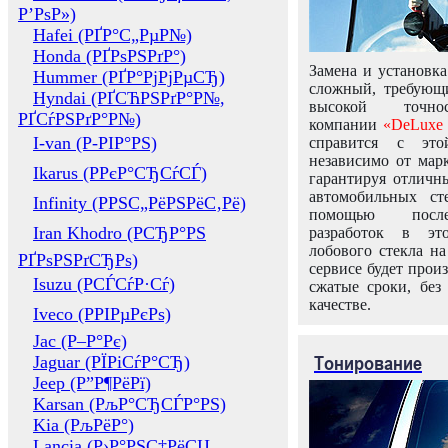
Р’РѕР»)
Hafei (РҐР°С„РµР№)
Honda (РҐРѕРЅРґР°)
Замена и установка
Hummer (РҐР°РјРјРµСЂ)
сложный, требующ
Hyndai (РҐСЋРЅРґР°Р№,
высокой точно
РҐСѓРЅРґР°Р№)
компании
«DeLuxe 
I-van (Р-РІР°РЅ)
справится с это
независимо от марк
Ikarus (РРєР°СЂСѓСЃ)
гарантируя отличны
автомобильных ст
Infinity (РРЅС„РёРЅРёС‚Рё)
помощью посл
Iran Khodro (РСЂР°РЅ
разработок в эт
лобового стекла н
РҐРѕРЅРґСЂРѕ)
сервисе будет прои
Isuzu (РСЃСѓР·Сѓ)
сжатые сроки, без
качестве.
Iveco (РРІРµРєРѕ)
Jac (Р–Р°Рє)
Тонирование
Jaguar (РЇРіСѓР°СЂ)
Jeep (Р”Р¶РёРї)
Karsan (РљР°СЂСЃР°РЅ)
Kia (РљРёР°)
Lancia (Р›Р°РЅС‡РёСЏ,