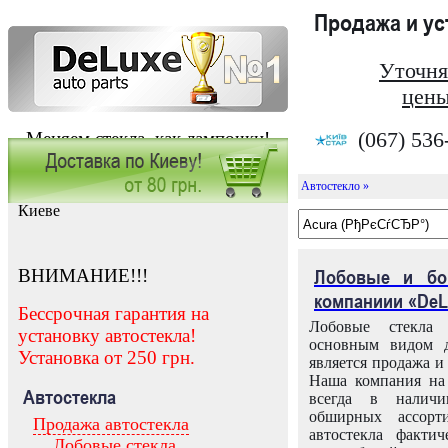
Продажа и у
Уточня
цены
(067) 536
Меняем стекла, как лампочки!
Автостекло »
Заказать установку автостекла в
Киеве
ВНИМАНИЕ!!!
Лобовые и бо
компаниии «DeL
Бессрочная гарантия на
Лобовые стекла
установку автостекла!
основным видом д
Установка от 250 грн.
является продажа и 
Наша компания на 
Автостекла
всегда в налич
обширных ассорт
Продажа автостекла
автостекла факти
Лобовые стекла