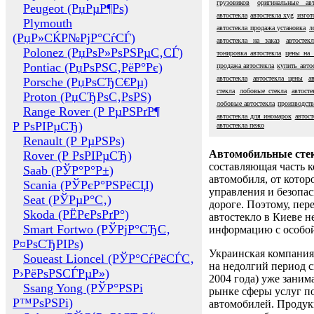
грузовиков
оригинальные авт
Peugeot (РџРµР¶Рѕ)
автостекла
автостекла xyg
изгот
Plymouth
автостекла продажа установка
л
(РџР»СЌР№РјР°СѓСЃ)
автостекла на заказ
автостек
Polonez (РџРѕР»РѕРЅРµС‚СЃ)
тонировка автостекла
цены на 
Pontiac (РџРѕРЅС‚РёР°Рє)
продажа автостекла
купить авто
автостекла
автостекла цены
а
Porsche (РџРѕСЂС€Рµ)
стекла
лобовые стекла
автост
Proton (РџСЂРѕС‚РѕРЅ)
лобовые автостекла
производств
Range Rover (Р РµРЅРґР¶
автостекла для иномарок
автост
Р РѕРІРµСЂ)
автостекла пежо
Renault (Р РµРЅРѕ)
Автомобильные сте
Rover (Р РѕРІРµСЂ)
составляющая часть 
Saab (РЎР°Р°Р±)
автомобиля, от котор
Scania (РЎРєР°РЅРёСЏ)
управления и безопа
Seat (РЎРµР°С‚)
дороге. Поэтому, пере
Skoda (РЁРєРѕРґР°)
автостекло в Киеве н
Smart Fortwo (РЎРјР°СЂС‚
информацию с особо
Р¤РѕСЂРІРѕ)
Украинская компания 
Soueast Lioncel (РЎР°СѓРёСЃС‚
на недолгий период с
Р›РёРѕРЅСЃРµР»)
2004 года) уже заним
Ssang Yong (РЎР°РЅРі
рынке сферы услуг п
Р™РѕРЅРі)
автомобилей. Проду