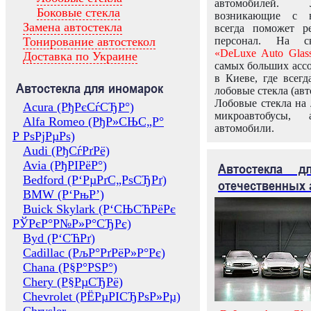
автомобилей.
Боковые стекла
возникающие с в
Замена автостекла
всегда поможет 
Тонирование автостекол
персонал. На ск
«DeLuxe Auto Glas
Доставка по Украине
самых больших ассо
в Киеве, где всег
Автостекла для иномарок
лобовые стекла (авт
Лобовые стекла на 
Acura (РђРєСѓСЂР°)
микроавтобусы, 
Alfa Romeo (РђР»СЊС„Р°
автомобили.
Р РѕРјРµРѕ)
Audi (РђСѓРґРё)
Avia (РђРІРёР°)
Автостекла 
Bedford (Р‘РµРґС„РѕСЂРґ)
отечественных 
BMW (Р‘РњР’)
Buick Skylark (Р‘СЊСЋРёРє
РЎРєР°Р№Р»Р°СЂРє)
Byd (Р‘СЋРґ)
Cadillac (РљР°РґРёР»Р°Рє)
Chana (Р§Р°РЅР°)
Chery (Р§РµСЂРё)
Chevrolet (РЁРµРІСЂРѕР»Рµ)