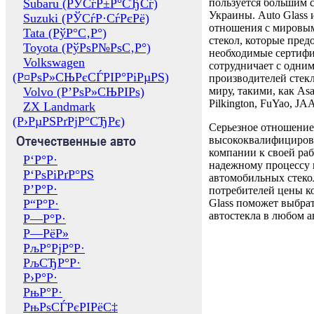
Subaru (РЎСѓР±Р°СЂСѓ)
пользуется большим 
Украины. Auto Glass
Suzuki (РЎСѓР·СѓРєРё)
отношения с мировы
Tata (РўР°С‚Р°)
стекол, которые пред
Toyota (РўРѕР№РѕС‚Р°)
необходимые сертиф
Volkswagen
сотрудничает с одни
(Р¤РѕР»СЊРєСЃРІР°РіРµРЅ)
производителей стекл
Volvo (Р’РѕР»СЊРІРѕ)
миру, такими, как Asa
Pilkington, FuYao, 
ZX Landmark
(Р›РµРЅРґРјР°СЂРє)
Серьезное отношение
Отечественные авто
высококвалифициров
компании к своей раб
Р‘Р°Р·
надежному процессу 
Р‘РѕРіРґР°РЅ
автомобильных стекол
Р’Р°Р·
потребителей цены к
Р“Р°Р·
Glass поможет выбрат
автостекла в любом а
Р—Р°Р·
Р—РёР»
РљР°РјР°Р·
РљСЂР°Р·
Р›Р°Р·
РњР°Р·
РњРѕСЃРєРІРёС‡