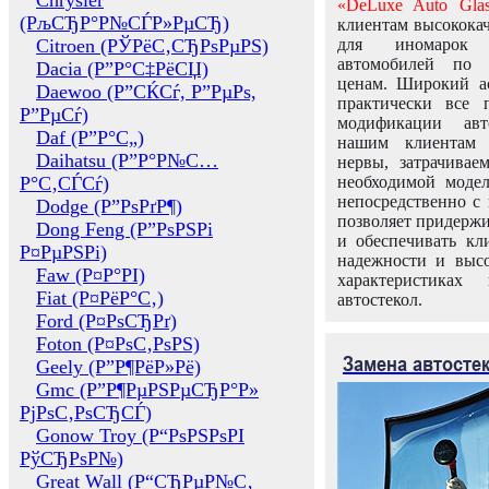
Chrysler
«DeLuxe Auto Glas
(РљСЂР°Р№СЃР»РµСЂ)
клиентам высококач
Citroen (РЎРёС‚СЂРѕРµРЅ)
для иномарок 
автомобилей по
Dacia (Р”Р°С‡РёСЏ)
ценам. Широкий ас
Daewoo (Р”СЌСѓ, Р”РµРѕ,
практически все 
Р”РµСѓ)
модификации авт
Daf (Р”Р°С„)
нашим клиентам 
Daihatsu (Р”Р°Р№С…
нервы, затрачивае
Р°С‚СЃСѓ)
необходимой моде
непосредственно с 
Dodge (Р”РѕРґР¶)
позволяет придержи
Dong Feng (Р”РѕРЅРі
и обеспечивать кл
Р¤РµРЅРі)
надежности и высо
Faw (Р¤Р°РІ)
характеристиках
Fiat (Р¤РёР°С‚)
автостекол.
Ford (Р¤РѕСЂРґ)
Foton (Р¤РѕС‚РѕРЅ)
Замена автосте
Geely (Р”Р¶РёР»Рё)
Gmc (Р”Р¶РµРЅРµСЂР°Р»
РјРѕС‚РѕСЂСЃ)
Gonow Troy (Р“РѕРЅРѕРІ
РўСЂРѕР№)
Great Wall (Р“СЂРµР№С‚