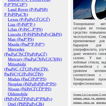
Р›Р°РЅС‡Р°)
Land Rover (Р›РµРЅРґ
Р РѕРІРµСЂ)
Lexus (Р›РµРєСЃСѓСЃ)
Тонирование авт
Liaz (Р›РёР°Р·)
сегодня не толь
Lifan (Р›РёС„Р°РЅ)
средство повышени
Lincoln (Р›РёРЅРєРѕР»СЊРЅ)
эксплуатации. Сов
Man (РњР°РЅ)
применяемые для
Mazda (РњР°Р·РґР°)
барьером для 
Mercedes
ультрафиолета, ул
даже немного сни
(РњРµСЂСЃРµРґРµСЃ)
салоне. У нас м
Mercury (РњРµСЂРєСѓСЂРё)
лобовые стекла, за
Mitsubishi
автомобиля с л
(РњРёС‚СЃСѓР±РёСЃРё,
уровнем затем
РњРёС†СѓР±РёСЃРё)
соответствии с 
Mudan (РњСѓРґР°РЅ)
Тонирование про
профессионально.
Neoplan (РќРµРѕРїР»Р°РЅ)
Nissan (РќРёСЃСЃР°РЅ)
Oldsmobile
Украина
5
из
5
на основе
27
оце
(РћР»РґСЃРјРѕР±Р°Р№Р»)
лобовые стекла для иномарок
лобовые стекла ваз
автостекл
Opel (РћРїРµР»СЊ)