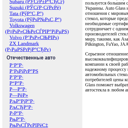
Subaru (РЎСѓР±Р°СЂСѓ)
пользуется большим 
Suzuki (РЎСѓР·СѓРєРё)
Украины. Auto Glass
Tata (РўР°С‚Р°)
отношения с мировы
стекол, которые пред
Toyota (РўРѕР№РѕС‚Р°)
необходимые сертиф
Volkswagen
сотрудничает с одни
(Р¤РѕР»СЊРєСЃРІР°РіРµРЅ)
производителей стекл
Volvo (Р’РѕР»СЊРІРѕ)
миру, такими, как Asa
ZX Landmark
Pilkington, FuYao, 
(Р›РµРЅРґРјР°СЂРє)
Серьезное отношение
Отечественные авто
высококвалифициров
компании к своей раб
Р‘Р°Р·
надежному процессу 
Р‘РѕРіРґР°РЅ
автомобильных стекол
Р’Р°Р·
потребителей цены к
Р“Р°Р·
Glass поможет выбрат
Р—Р°Р·
автостекла в любом а
Р—РёР»
РљР°РјР°Р·
РљСЂР°Р·
Р›Р°Р·
РњР°Р·
РњРѕСЃРєРІРёС‡