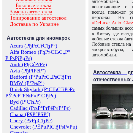
автомобилей.
Боковые стекла
возникающие с в
Замена автостекла
всегда поможет 
Тонирование автостекол
персонал. На ск
«DeLuxe Auto Glas
Доставка по Украине
самых больших ассо
в Киеве, где всег
Автостекла для иномарок
лобовые стекла (авт
Лобовые стекла на 
Acura (РђРєСѓСЂР°)
микроавтобусы, 
Alfa Romeo (РђР»СЊС„Р°
автомобили.
Р РѕРјРµРѕ)
Audi (РђСѓРґРё)
Avia (РђРІРёР°)
Автостекла 
Bedford (Р‘РµРґС„РѕСЂРґ)
отечественных 
BMW (Р‘РњР’)
Buick Skylark (Р‘СЊСЋРёРє
РЎРєР°Р№Р»Р°СЂРє)
Byd (Р‘СЋРґ)
Cadillac (РљР°РґРёР»Р°Рє)
Chana (Р§Р°РЅР°)
Chery (Р§РµСЂРё)
Chevrolet (РЁРµРІСЂРѕР»Рµ)