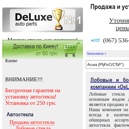
Продажа и у
Уточня
цены
(067) 536
Меняем стекла, как лампочки!
Автостекло »
Заказать установку автостекла в
Киеве
ВНИМАНИЕ!!!
Лобовые и бо
компаниии «DeL
Бессрочная гарантия на
Лобовые стекла
установку автостекла!
основным видом д
Установка от 250 грн.
является продажа и 
Наша компания на 
Автостекла
всегда в налич
обширных ассорт
Продажа автостекла
автостекла факти
Лобовые стекла