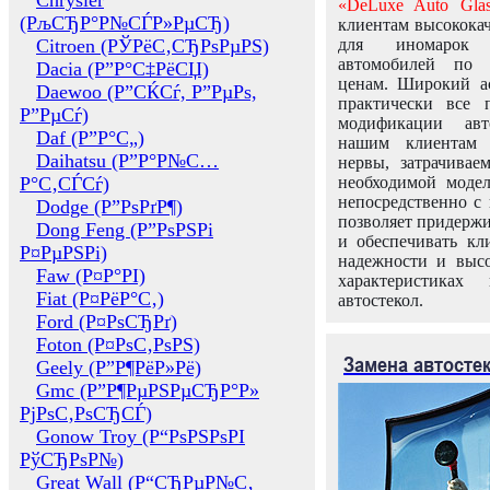
Chrysler
«DeLuxe Auto Glas
(РљСЂР°Р№СЃР»РµСЂ)
клиентам высококач
Citroen (РЎРёС‚СЂРѕРµРЅ)
для иномарок 
автомобилей по
Dacia (Р”Р°С‡РёСЏ)
ценам. Широкий ас
Daewoo (Р”СЌСѓ, Р”РµРѕ,
практически все 
Р”РµСѓ)
модификации авт
Daf (Р”Р°С„)
нашим клиентам 
Daihatsu (Р”Р°Р№С…
нервы, затрачивае
Р°С‚СЃСѓ)
необходимой моде
непосредственно с 
Dodge (Р”РѕРґР¶)
позволяет придержи
Dong Feng (Р”РѕРЅРі
и обеспечивать кл
Р¤РµРЅРі)
надежности и высо
Faw (Р¤Р°РІ)
характеристиках
Fiat (Р¤РёР°С‚)
автостекол.
Ford (Р¤РѕСЂРґ)
Foton (Р¤РѕС‚РѕРЅ)
Замена автосте
Geely (Р”Р¶РёР»Рё)
Gmc (Р”Р¶РµРЅРµСЂР°Р»
РјРѕС‚РѕСЂСЃ)
Gonow Troy (Р“РѕРЅРѕРІ
РўСЂРѕР№)
Great Wall (Р“СЂРµР№С‚