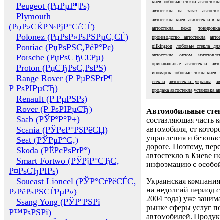
киев
лобовые стекла
автостекл
Peugeot (РџРµР¶Рѕ)
автостекла на заказ
автосте
Plymouth
автостекла киев
автостекла в к
(РџР»СЌР№РјР°СѓСЃ)
автостекла пежо
тонировк
Polonez (РџРѕР»РѕРЅРµС‚СЃ)
производство автостекла
авто
Pontiac (РџРѕРЅС‚РёР°Рє)
pilkington
лобовые стекла дл
автостекла оптом
изготовле
Porsche (РџРѕСЂС€Рµ)
оригинальные автостекла
авт
Proton (РџСЂРѕС‚РѕРЅ)
иномарок
лобовые стекла киев
Range Rover (Р РµРЅРґР¶
стекла
автостекла украина
а
Р РѕРІРµСЂ)
продажа автостекла
установка ав
Renault (Р РµРЅРѕ)
Rover (Р РѕРІРµСЂ)
Автомобильные сте
Saab (РЎР°Р°Р±)
составляющая часть 
Scania (РЎРєР°РЅРёСЏ)
автомобиля, от котор
управления и безопа
Seat (РЎРµР°С‚)
дороге. Поэтому, пере
Skoda (РЁРєРѕРґР°)
автостекло в Киеве н
Smart Fortwo (РЎРјР°СЂС‚
информацию с особо
Р¤РѕСЂРІРѕ)
Soueast Lioncel (РЎР°СѓРёСЃС‚
Украинская компания 
на недолгий период с
Р›РёРѕРЅСЃРµР»)
2004 года) уже заним
Ssang Yong (РЎР°РЅРі
рынке сферы услуг п
Р™РѕРЅРі)
автомобилей. Проду