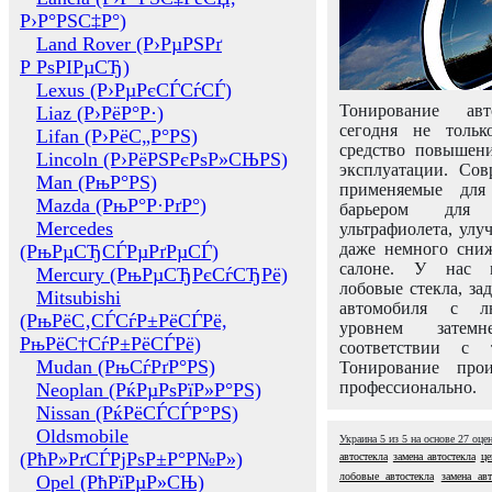
Р›Р°РЅС‡Р°)
Land Rover (Р›РµРЅРґ
Р РѕРІРµСЂ)
Lexus (Р›РµРєСЃСѓСЃ)
Тонирование авт
Liaz (Р›РёР°Р·)
сегодня не толь
Lifan (Р›РёС„Р°РЅ)
средство повышени
Lincoln (Р›РёРЅРєРѕР»СЊРЅ)
эксплуатации. Сов
Man (РњР°РЅ)
применяемые для
Mazda (РњР°Р·РґР°)
барьером для 
Mercedes
ультрафиолета, ул
даже немного сни
(РњРµСЂСЃРµРґРµСЃ)
салоне. У нас м
Mercury (РњРµСЂРєСѓСЂРё)
лобовые стекла, за
Mitsubishi
автомобиля с л
(РњРёС‚СЃСѓР±РёСЃРё,
уровнем затем
РњРёС†СѓР±РёСЃРё)
соответствии с 
Mudan (РњСѓРґР°РЅ)
Тонирование про
профессионально.
Neoplan (РќРµРѕРїР»Р°РЅ)
Nissan (РќРёСЃСЃР°РЅ)
Oldsmobile
Украина
5
из
5
на основе
27
оце
(РћР»РґСЃРјРѕР±Р°Р№Р»)
автостекла
замена автостекла
це
лобовые автостекла
замена авт
Opel (РћРїРµР»СЊ)