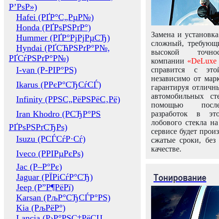
Р’РѕР»)
Hafei (РҐР°С„РµР№)
Honda (РҐРѕРЅРґР°)
Замена и установка
Hummer (РҐР°РјРјРµСЂ)
сложный, требующ
Hyndai (РҐСЋРЅРґР°Р№,
высокой точно
РҐСѓРЅРґР°Р№)
компании
«DeLuxe 
I-van (Р-РІР°РЅ)
справится с это
независимо от марк
Ikarus (РРєР°СЂСѓСЃ)
гарантируя отличны
автомобильных ст
Infinity (РРЅС„РёРЅРёС‚Рё)
помощью посл
Iran Khodro (РСЂР°РЅ
разработок в эт
лобового стекла н
РҐРѕРЅРґСЂРѕ)
сервисе будет прои
Isuzu (РСЃСѓР·Сѓ)
сжатые сроки, без
качестве.
Iveco (РРІРµРєРѕ)
Jac (Р–Р°Рє)
Тонирование
Jaguar (РЇРіСѓР°СЂ)
Jeep (Р”Р¶РёРї)
Karsan (РљР°СЂСЃР°РЅ)
Kia (РљРёР°)
Lancia (Р›Р°РЅС‡РёСЏ,