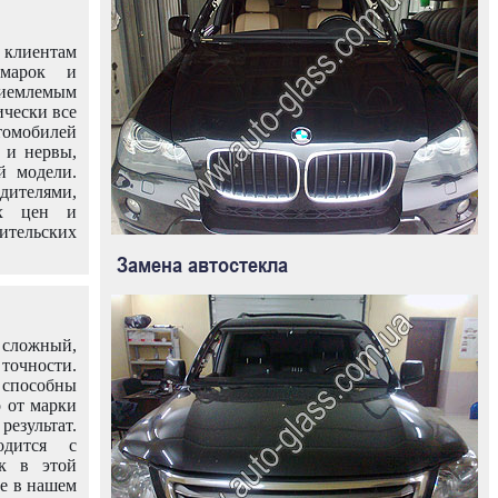
клиентам
омарок и
иемлемым
ически все
омобилей
 и нервы,
й модели.
дителями,
ых цен и
тельских
Замена автостекла
 сложный,
очности.
способны
о от марки
езультат.
одится с
к в этой
ле в нашем