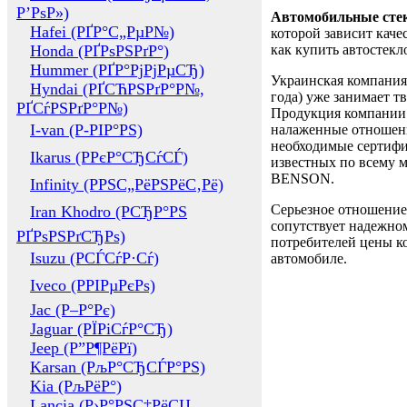
Р’РѕР»)
Автомобильные сте
Hafei (РҐР°С„РµР№)
которой зависит каче
Honda (РҐРѕРЅРґР°)
как купить автостек
Hummer (РҐР°РјРјРµСЂ)
Украинская компания 
Hyndai (РҐСЋРЅРґР°Р№,
года) уже занимает т
РҐСѓРЅРґР°Р№)
Продукция компании 
I-van (Р-РІР°РЅ)
налаженные отношени
необходимые сертифи
Ikarus (РРєР°СЂСѓСЃ)
известных по всему ми
BENSON.
Infinity (РРЅС„РёРЅРёС‚Рё)
Серьезное отношение
Iran Khodro (РСЂР°РЅ
сопутствует надежном
РҐРѕРЅРґСЂРѕ)
потребителей цены ко
Isuzu (РСЃСѓР·Сѓ)
автомобиле.
Iveco (РРІРµРєРѕ)
Jac (Р–Р°Рє)
Jaguar (РЇРіСѓР°СЂ)
Jeep (Р”Р¶РёРї)
Karsan (РљР°СЂСЃР°РЅ)
Kia (РљРёР°)
Lancia (Р›Р°РЅС‡РёСЏ,