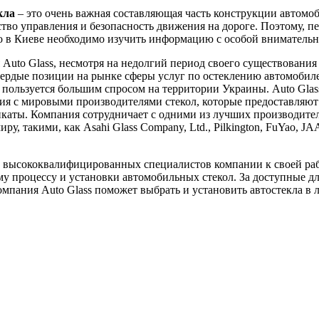
кла
– это очень важная составляющая часть конструкции автомоб
ство управления и безопасность движения на дороге. Поэтому, пе
ло в Киеве необходимо изучить информацию с особой вниматель
Auto Glass, несмотря на недолгий период своего существования 
вердые позиции на рынке сферы услуг по остеклению автомобил
пользуется большим спросом на территории Украины. Auto Glas
я с мировыми производителями стекол, которые предоставляют
каты. Компания сотрудничает с одними из лучших производител
ру, такими, как Asahi Glass Company, Ltd., Pilkington, FuYao, J
 высококвалифицированных специалистов компании к своей ра
у процессу и установки автомобильных стекол. За доступные д
мпания Auto Glass поможет выбрать и установить автостекла в