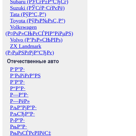
Subaru (РЎСѓР±Р°СЂСѓ)
Suzuki (РЎСѓР·СѓРєРё)
Tata (РўР°С‚Р°)
Toyota (РўРѕР№РѕС‚Р°)
Volkswagen
(Р¤РѕР»СЊРєСЃРІР°РіРµРЅ)
Volvo (Р’РѕР»СЊРІРѕ)
ZX Landmark
(Р›РµРЅРґРјР°СЂРє)
Отечественные авто
Р‘Р°Р·
Р‘РѕРіРґР°РЅ
Р’Р°Р·
Р“Р°Р·
Р—Р°Р·
Р—РёР»
РљР°РјР°Р·
РљСЂР°Р·
Р›Р°Р·
РњР°Р·
РњРѕСЃРєРІРёС‡