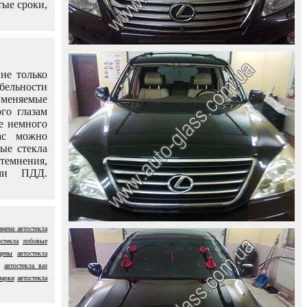
тые сроки,
не только
абельности
именяемые
го глазам
е немного
ас можно
вые стекла
темнения,
ями ПДД.
амена автостекла
стекла
лобовые
цены
автостекла
автостекла ваз
марки
автостекла