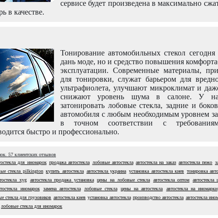
сервисе будет произведена в максимально сжа
рь в качестве.
Тонирование автомобильных стекол сегодня 
дань моде, но и средство повышения комфорт
эксплуатации. Современные материалы, пр
для тонировки, служат барьером для вредно
ультрафиолета, улучшают микроклимат и даж
снижают уровень шума в салоне. У н
затонировать лобовые стекла, задние и боко
автомобиля с любым необходимым уровнем за
в точном соответствии с требовани
одится быстро и профессионально.
нок.
57
клиентских отзывов
тостекла для иномарок
продажа автостекла
лобовые автостекла
автостекла на заказ
автостекла пежо
з
ые стекла pilkington
купить автостекла
автостекла украина
установка автостекла киев
тонировка авто
тостекла xyg
автостекла продажа установка
цены на лобовые стекла
автостекла оптом
автостекла 
втостекла иномарок
замена автостекла
лобовые стекла
цены на автостекла
автостекла на иномарки
е стекла для грузовиков
автостекла киев
установка автостекла
производство автостекла
автостекла ино
лобовые стекла для иномарок