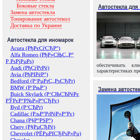
Боковые стекла
Автостекла для
Замена автостекла
Тонирование автостекол
Доставка по Украине
Автостекла для иномарок
Acura (РђРєСѓСЂР°)
Alfa Romeo (РђР»СЊС„Р°
Р РѕРјРµРѕ)
обеспечивать кл
Audi (РђСѓРґРё)
характеристиках пр
Avia (РђРІРёР°)
Bedford (Р‘РµРґС„РѕСЂРґ)
BMW (Р‘РњР’)
Замена автосте
Buick Skylark (Р‘СЊСЋРёРє
РЎРєР°Р№Р»Р°СЂРє)
Byd (Р‘СЋРґ)
Cadillac (РљР°РґРёР»Р°Рє)
Chana (Р§Р°РЅР°)
Chery (Р§РµСЂРё)
Chevrolet (РЁРµРІСЂРѕР»Рµ)