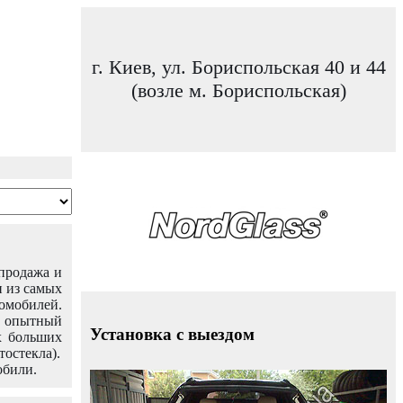
г. Киев, ул. Бориспольская 40 и 44
(возле м. Бориспольская)
 продажа и
н из самых
омобилей.
ш опытный
Установка с выездом
х больших
тостекла).
обили.