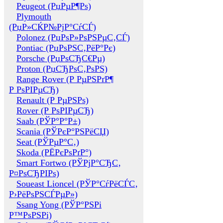
Peugeot (РџРµР¶Рѕ)
Plymouth
(РџР»СЌР№РјР°СѓСЃ)
Polonez (РџРѕР»РѕРЅРµС‚СЃ)
Pontiac (РџРѕРЅС‚РёР°Рє)
Porsche (РџРѕСЂС€Рµ)
Proton (РџСЂРѕС‚РѕРЅ)
Range Rover (Р РµРЅРґР¶
Р РѕРІРµСЂ)
Renault (Р РµРЅРѕ)
Rover (Р РѕРІРµСЂ)
Saab (РЎР°Р°Р±)
Scania (РЎРєР°РЅРёСЏ)
Seat (РЎРµР°С‚)
Skoda (РЁРєРѕРґР°)
Smart Fortwo (РЎРјР°СЂС‚
Р¤РѕСЂРІРѕ)
Soueast Lioncel (РЎР°СѓРёСЃС‚
Р›РёРѕРЅСЃРµР»)
Ssang Yong (РЎР°РЅРі
Р™РѕРЅРі)