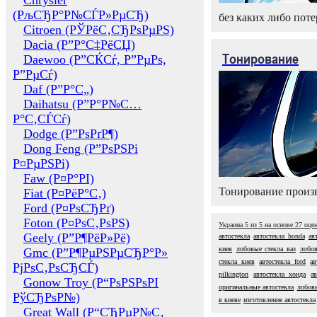
Chrysler
(РљСЂР°Р№СЃР»РµСЂ)
без каких либо поте
Citroen (РЎРёС‚СЂРѕРµРЅ)
Dacia (Р”Р°С‡РёСЏ)
Тонирование
Daewoo (Р”СЌСѓ, Р”РµРѕ,
Р”РµСѓ)
Daf (Р”Р°С„)
Daihatsu (Р”Р°Р№С…
Р°С‚СЃСѓ)
Dodge (Р”РѕРґР¶)
Dong Feng (Р”РѕРЅРі
Р¤РµРЅРі)
Faw (Р¤Р°РІ)
Тонирование произв
Fiat (Р¤РёР°С‚)
Ford (Р¤РѕСЂРґ)
Foton (Р¤РѕС‚РѕРЅ)
Украина
5
из
5
на основе
27
оце
Geely (Р”Р¶РёР»Рё)
автостекла
автостекла honda
ав
киев
лобовые стекла ваз
лобов
Gmc (Р”Р¶РµРЅРµСЂР°Р»
стекла киев
автостекла ford
ав
РјРѕС‚РѕСЂСЃ)
pilkington
автостекла хонда
а
Gonow Troy (Р“РѕРЅРѕРІ
оригинальные автостекла
лобовы
РўСЂРѕР№)
в киеве
изготовление автостекла
Great Wall (Р“СЂРµР№С‚