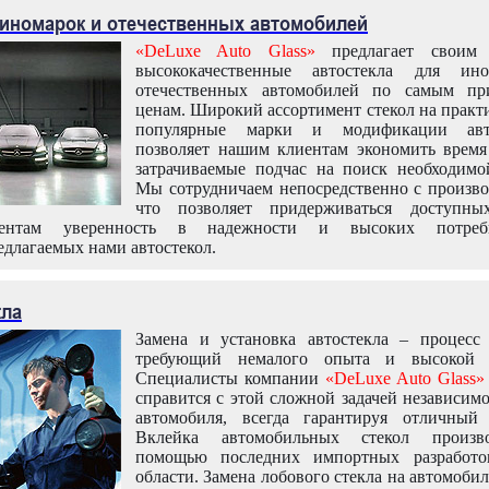
 иномарок и отечественных автомобилей
«DeLuxe Auto Glass»
предлагает своим 
высококачественные автостекла для ин
отечественных автомобилей по самым пр
ценам. Широкий ассортимент стекол на практ
популярные марки и модификации авт
позволяет нашим клиентам экономить время
затрачиваемые подчас на поиск необходимо
Мы сотрудничаем непосредственно с произво
что позволяет придерживаться доступн
иентам уверенность в надежности и высоких потреби
едлагаемых нами автостекол.
кла
Замена и установка автостекла – процесс
требующий немалого опыта и высокой т
Специалисты компании
«DeLuxe Auto Glass»
справится с этой сложной задачей независим
автомобиля, всегда гарантируя отличный р
Вклейка автомобильных стекол произв
помощью последних импортных разработо
области. Замена лобового стекла на автомоби