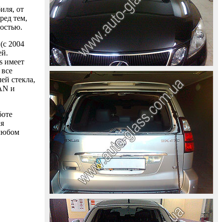
иля, от
ред тем,
ностью.
(с 2004
ей.
s имеет
 все
ей стекла,
AAN и
боте
ля
 любом