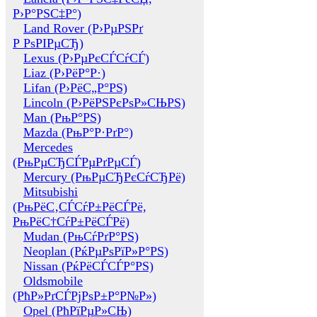
Р›Р°РЅС‡Р°)
Land Rover (Р›РµРЅРґ
Р РѕРІРµСЂ)
Lexus (Р›РµРєСЃСѓСЃ)
Liaz (Р›РёР°Р·)
Lifan (Р›РёС„Р°РЅ)
Lincoln (Р›РёРЅРєРѕР»СЊРЅ)
Man (РњР°РЅ)
Mazda (РњР°Р·РґР°)
Mercedes
(РњРµСЂСЃРµРґРµСЃ)
Mercury (РњРµСЂРєСѓСЂРё)
Mitsubishi
(РњРёС‚СЃСѓР±РёСЃРё,
РњРёС†СѓР±РёСЃРё)
Mudan (РњСѓРґР°РЅ)
Neoplan (РќРµРѕРїР»Р°РЅ)
Nissan (РќРёСЃСЃР°РЅ)
Oldsmobile
(РћР»РґСЃРјРѕР±Р°Р№Р»)
Opel (РћРїРµР»СЊ)