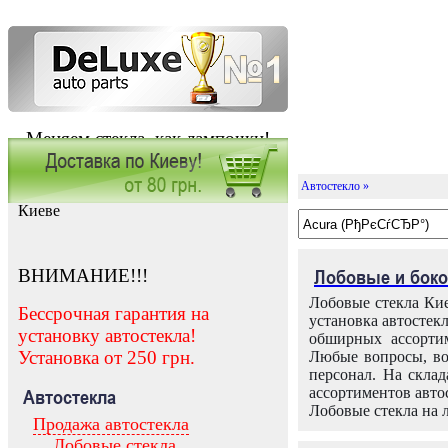
Меняем стекла, как лампочки!
Автостекло »
Заказать установку автостекла в
Киеве
ВНИМАНИЕ!!!
Лобовые и боко
Лобовые стекла Кие
Бессрочная гарантия на
установка автостек
установку автостекла!
обширных ассортим
Установка от 250 грн.
Любые вопросы, во
персонал. На скла
ассортиментов автос
Автостекла
Лобовые стекла на 
Продажа автостекла
Лобовые стекла